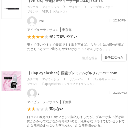
【VETUS】帯電防止ツイーザー[BLACK] ESD-13
カテゴリ：
アイラッシュ
ツイザー
テープ用ツイザー
ブランド：
VETUS（ヴェトス）
umi
2026/07/24
アイビューティサロン
東京都
安くて使いやすい
安くて使いやすくて最高です！欲を言えば、もう少し先の部分が薄め
だともっとテープ剥がしやすいかなーってかんじかな。。。
参考になった
違反を報告
【Flap eyelashes】国産プレミアムゲルリムーバー 15ml
カテゴリ：
アイラッシュ
リムーバー
ジェルリムーバー
ブランド：
Flap eyelashes（フラップアイラッシュ）
yui
2026/07/23
アイビューティサロン
千葉県
落ちない
口コミの良さでLEDオフとして購入しましたが、グルーが多い所は時
間がかかってなかなか落ちないのと、液をかなり付けてピンセットで
かなり馴染ませないと落ちない。 かなり時間かかる。