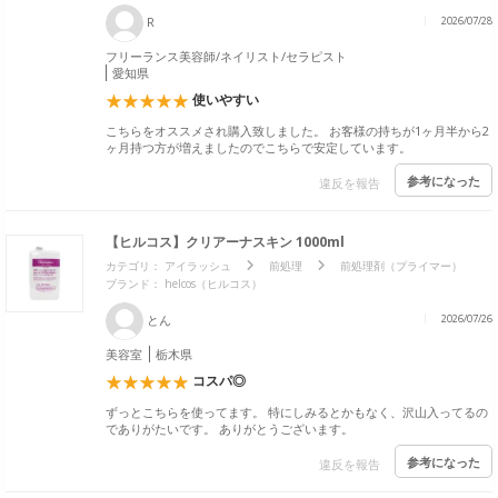
R
2026/07/28
フリーランス美容師/ネイリスト/セラピスト
愛知県
使いやすい
こちらをオススメされ購入致しました。 お客様の持ちが1ヶ月半から2
ヶ月持つ方が増えましたのでこちらで安定しています。
参考になった
違反を報告
【ヒルコス】クリアーナスキン 1000ml
カテゴリ：
アイラッシュ
前処理
前処理剤（プライマー）
ブランド：
helcos（ヒルコス）
とん
2026/07/26
美容室
栃木県
コスパ◎
ずっとこちらを使ってます。 特にしみるとかもなく、沢山入ってるの
でありがたいです。 ありがとうございます。
参考になった
違反を報告