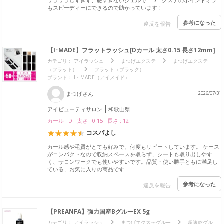
サラサラしすぎず、硬すぎないジェルでLEDエクステのポイントオフ
もスピーディーにできるので助かっています！
参考になった
違反を報告
【I･MADE】フラットラッシュ[Dカール 太さ0.15 長さ12mm]
カテゴリ：
アイラッシュ
まつげエクステ
まつげエクステ
（フラット）
フラット（ブラック）
ブランド：
I・MADE（アイメイド）
まつげさん
2026/07/31
アイビューティサロン
和歌山県
カール : D 太さ : 0.15 長さ : 12
コスパよし
カール感や毛質がとても好みで、何度もリピートしています。 ケース
がコンパクトなので収納スペースを取らず、シートも取り出しやす
く、サロンワークでも使いやすいです。品質・使い勝手ともに満足し
ている、お気に入りの商品です
参考になった
違反を報告
【PREANFA】強力国産BグルーEX 5g
カテゴリ：
アイラッシュ
まつげエクステグルー
超速乾グル