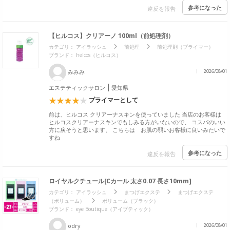
参考になった
違反を報告
【ヒルコス】クリアーノ 100ml（前処理剤）
カテゴリ：
アイラッシュ
前処理
前処理剤（プライマー）
ブランド：
helcos（ヒルコス）
みみみ
2026/08/01
エステティックサロン
愛知県
プライマーとして
前は、ヒルコス クリアーナスキンを使っていました 当店のお客様は
ヒルコスクリアーナスキンでもしみる方がいないので、 コスパのいい
方に戻そうと思います、 こちらは お肌の弱いお客様に良いみたいで
すね
参考になった
違反を報告
ロイヤルクチュール[Cカール 太さ0.07 長さ10mm]
カテゴリ：
アイラッシュ
まつげエクステ
まつげエクステ
（ボリューム）
ボリューム（ブラック）
ブランド：
eye Boutique（アイブティック）
odry
2026/08/01