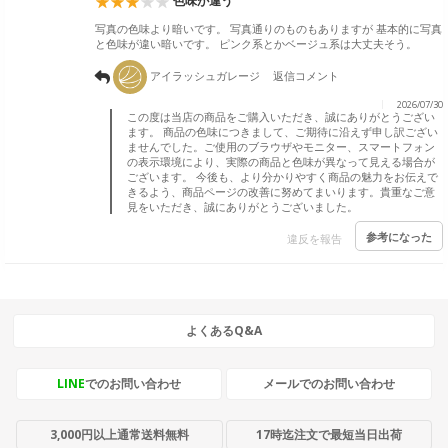
色味が違う
写真の色味より暗いです。 写真通りのものもありますが 基本的に写真
と色味が違い暗いです。 ピンク系とかベージュ系は大丈夫そう。
アイラッシュガレージ
返信コメント
2026/07/30
この度は当店の商品をご購入いただき、誠にありがとうござい
ます。 商品の色味につきまして、ご期待に沿えず申し訳ござい
ませんでした。ご使用のブラウザやモニター、スマートフォン
の表示環境により、実際の商品と色味が異なって見える場合が
ございます。 今後も、より分かりやすく商品の魅力をお伝えで
きるよう、商品ページの改善に努めてまいります。貴重なご意
見をいただき、誠にありがとうございました。
参考になった
違反を報告
よくあるQ&A
LINE
でのお問い合わせ
メールでのお問い合わせ
3,000円以上通常送料無料
17時迄注文で最短当日出荷