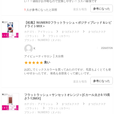
い！！値段がお手軽なので交換しやすい！コスパ最強です
参考になった
違反を報告
1
人が参考になったと回答
【松風】NUMEROフラットラッシュ＜ポジティブレッド＆レピ
ドライトMIX＞
カテゴリ：
アイラッシュ
まつげエクステ
まつげエクステ
（フラット）
フラット（カラー）
ブランド：
NUMERO（ヌメロ）
K
2026/07/28
アイビューティサロン
大分県
良い
お試しでミックスカラーを買ってみたのですが、毛質もよくとても使
いやすかったです。 発色も全部良くって嬉しいです。
参考になった
違反を報告
フラットラッシュ＜サンセットオレンジ＞[Cカール太さ0.15長
さ7-12MIX]
カテゴリ：
アイラッシュ
まつげエクステ
まつげエクステ
（フラット）
フラット（カラー）
ブランド：
NUMERO（ヌメロ）