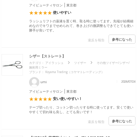
アイビューティサロン
東京都
使いやすい
ラッシュリフトの薬液を置く時、取る時に使ってます。先端が結構細
めなのでキワまでせめられて、巻き上げの微調整もできてとても使い
勝手が良いです。
参考になった
違反を報告
シザー【ストレート】
カテゴリ：
アイラッシュ
ツイザー
その他ツイザー/シザー/
施術用ミラー
ブランド：
Koyama Trading（コヤマトレーディング）
umi
2026/07/24
アイビューティサロン
東京都
安い使いやすい！
テープ切ったり、コットン切ったりする時に使ってます。安くて使い
やすくて切れ味も良し、とても良いです！
参考になった
違反を報告