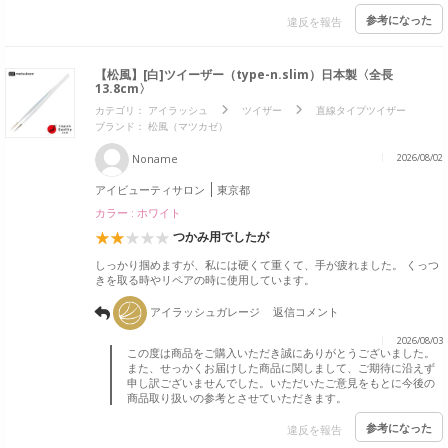
参考になった
違反を報告
【松風】[白]ツイーザー（type-n.slim）日本製〈全長
13.8cm〉
カテゴリ：
アイラッシュ
ツイザー
直線タイプツイザー
ブランド：
松風（マツカゼ）
Noname
2026/08/02
アイビューティサロン
東京都
カラー : ホワイト
つかみ用でしたが
しっかり掴めますが、私には硬くて重くて、手が疲れました。 くっつ
きを取る時やリペアの時に使用しています。
アイラッシュガレージ
返信コメント
2026/08/03
この度は商品をご購入いただき誠にありがとうございました。
また、せっかくお届けした商品に関しまして、ご期待に沿えず
申し訳ございませんでした。いただいたご意見をもとに今後の
商品取り扱いの参考とさせていただきます。
参考になった
違反を報告