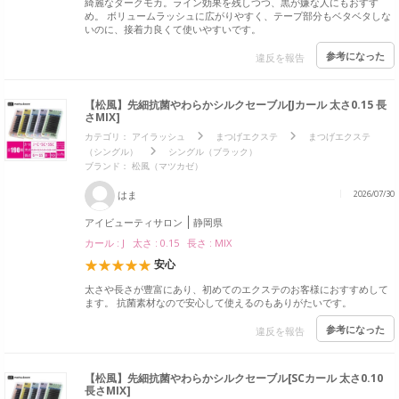
綺麗なダークモカ。ライン効果を残しつつ、黒が嫌な人にもおすす
め。 ボリュームラッシュに広がりやすく、テープ部分もベタベタしな
いのに、接着力良くて使いやすいです。
参考になった
違反を報告
【松風】先細抗菌やわらかシルクセーブル[Jカール 太さ0.15 長
さMIX]
カテゴリ：
アイラッシュ
まつげエクステ
まつげエクステ
（シングル）
シングル（ブラック）
ブランド：
松風（マツカゼ）
はま
2026/07/30
アイビューティサロン
静岡県
カール : J 太さ : 0.15 長さ : MIX
安心
太さや長さが豊富にあり、初めてのエクステのお客様におすすめして
ます。 抗菌素材なので安心して使えるのもありがたいです。
参考になった
違反を報告
【松風】先細抗菌やわらかシルクセーブル[SCカール 太さ0.10
長さMIX]