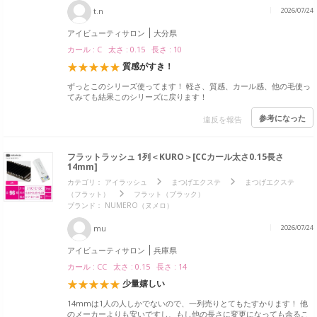
t.n
2026/07/24
アイビューティサロン
大分県
カール : C 太さ : 0.15 長さ : 10
質感がすき！
ずっとこのシリーズ使ってます！ 軽さ、質感、カール感、他の毛使っ
てみても結果このシリーズに戻ります！
参考になった
違反を報告
フラットラッシュ 1列＜KURO＞[CCカール太さ0.15長さ
14mm]
カテゴリ：
アイラッシュ
まつげエクステ
まつげエクステ
（フラット）
フラット（ブラック）
ブランド：
NUMERO（ヌメロ）
mu
2026/07/24
アイビューティサロン
兵庫県
カール : CC 太さ : 0.15 長さ : 14
少量嬉しい
14mmは1人の人しかでないので、一列売りとてもたすかります！ 他
のメーカーよりも安いですし、もし他の長さに変更になっても余るこ