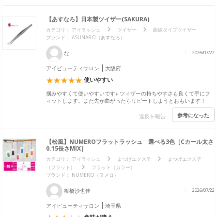
【あすなろ】日本製ツイザー(SAKURA)
カテゴリ：
アイラッシュ
ツイザー
曲線タイプツイザー
ブランド：
ASUNARO（あすなろ）
な
2026/07/22
アイビューティサロン
大阪府
使いやすい
掴みやすくて使いやすいです♪ ツィザーの持ちやすさも良くて手にフ
ィットします。また先が曲がったらリピートしようとおもいます！
参考になった
違反を報告
【松風】NUMEROフラットラッシュ 選べる3色［Cカール太さ
0.15長さMIX］
カテゴリ：
アイラッシュ
まつげエクステ
まつげエクステ
（フラット）
フラット（カラー）
ブランド：
NUMERO（ヌメロ）
板橋沙也佳
2026/07/22
アイビューティサロン
埼玉県