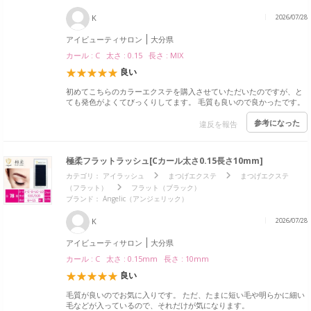
K
2026/07/28
アイビューティサロン
大分県
カール : C 太さ : 0.15 長さ : MIX
良い
初めてこちらのカラーエクステを購入させていただいたのですが、と
ても発色がよくてびっくりしてます。 毛質も良いので良かったです。
参考になった
違反を報告
極柔フラットラッシュ[Cカール太さ0.15長さ10mm]
カテゴリ：
アイラッシュ
まつげエクステ
まつげエクステ
（フラット）
フラット（ブラック）
ブランド：
Angelic（アンジェリック）
K
2026/07/28
アイビューティサロン
大分県
カール : C 太さ : 0.15mm 長さ : 10mm
良い
毛質が良いのでお気に入りです。 ただ、たまに短い毛や明らかに細い
毛などが入っているので、それだけが気になります。