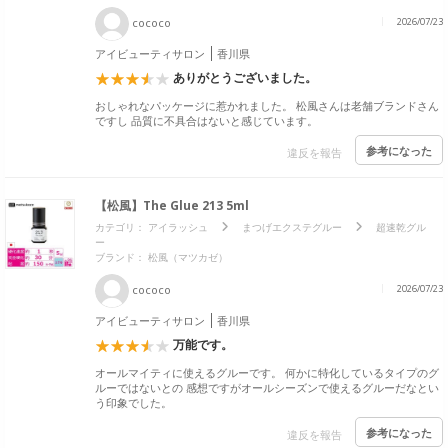
cococo
2026/07/23
アイビューティサロン
香川県
ありがとうございました。
おしゃれなパッケージに惹かれました。 松風さんは老舗ブランドさん
ですし 品質に不具合はないと感じています。
参考になった
違反を報告
【松風】The Glue 213 5ml
カテゴリ：
アイラッシュ
まつげエクステグルー
超速乾グル
ー
ブランド：
松風（マツカゼ）
cococo
2026/07/23
アイビューティサロン
香川県
万能です。
オールマイティに使えるグルーです。 何かに特化しているタイプのグ
ルーではないとの 感想ですがオールシーズンで使えるグルーだなとい
う印象でした。
参考になった
違反を報告