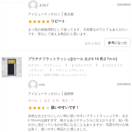
まゆげ
2026/08/04
アイビューティサロン
東京都
リピート
まつ毛の前処理剤として使ってます。大容量なのでとてもありがたい
です。安心して使える商品だと思います。
参考になった
違反を報告
プラチナフラットラッシュ[Jカール 太さ0.10 長さ7ｍｍ]
カテゴリ：
アイラッシュ
まつげエクステ
まつげエクステ
（フラット）
フラット（ブラック）
ブランド：
LASH DIVA（ラッシュディーバ）
xxtt
2026/08/04
アイビューティサロン
福岡県
カール : J 太さ : 0.10 長さ : 7
扱いやすいです！
自然な仕上がりにしたい時に使いやすいフラットラッシュです。太さ
0.10mmは細すぎず、軽さもありナチュラルに仕上がります。短い毛
が少し混ざっているのが気になることもありますが、毛質や付け心地
は良く、扱いやすい商品だと感じました。