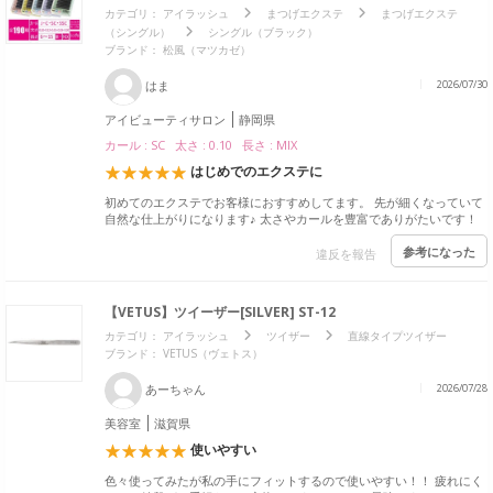
カテゴリ：
アイラッシュ
まつげエクステ
まつげエクステ
（シングル）
シングル（ブラック）
ブランド：
松風（マツカゼ）
はま
2026/07/30
アイビューティサロン
静岡県
カール : SC 太さ : 0.10 長さ : MIX
はじめでのエクステに
初めてのエクステでお客様におすすめしてます。 先が細くなっていて
自然な仕上がりになります♪ 太さやカールを豊富でありがたいです！
参考になった
違反を報告
【VETUS】ツイーザー[SILVER] ST-12
カテゴリ：
アイラッシュ
ツイザー
直線タイプツイザー
ブランド：
VETUS（ヴェトス）
あーちゃん
2026/07/28
美容室
滋賀県
使いやすい
色々使ってみたが私の手にフィットするので使いやすい！！ 疲れにく