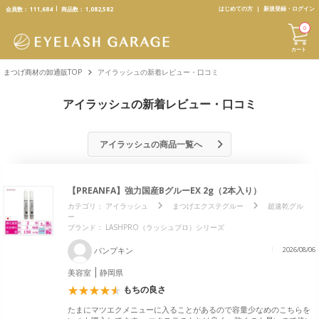
text.skipToContent
text.skipToNavigation
はじめての方
新規登録・ログイン
会員数：
111,684
商品数：
1,082,582
0
カート
まつげ商材の卸通販TOP
アイラッシュの新着レビュー・口コミ
アイラッシュの新着レビュー・口コミ
アイラッシュの商品一覧へ
【PREANFA】強力国産BグルーEX 2g（2本入り）
カテゴリ：
アイラッシュ
まつげエクステグルー
超速乾グル
ー
ブランド：
LASHPRO（ラッシュプロ）シリーズ
パンプキン
2026/08/06
美容室
静岡県
もちの良さ
たまにマツエクメニューに入ることがあるので容量少なめのこちらを