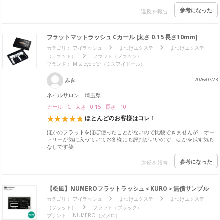
参考になった
違反を報告
フラットマットラッシュ Cカール [太さ 0.15 長さ10mm]
カテゴリ：
アイラッシュ
まつげエクステ
まつげエクステ
（フラット）
フラット（ブラック）
ブランド：
Miss eye d'or（ミスアイドール）
みき
2026/07/23
ネイルサロン
埼玉県
カール : C 太さ : 0.15 長さ : 10
ほとんどのお客様はコレ！
ほかのフラットをほぼ使ったことがないので比較できませんが… オー
ドリーが気に入っていてお客様にも評判がいいので、ほかを試す気も
なしです笑
参考になった
違反を報告
【松風】NUMEROフラットラッシュ＜KURO＞無償サンプル
カテゴリ：
アイラッシュ
まつげエクステ
まつげエクステ
（フラット）
フラット（ブラック）
ブランド：
NUMERO（ヌメロ）