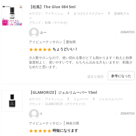
【松風】The Glue 084 5ml
カテゴリ：
アイラッシュ
まつげエクステグルー
超速乾グル
ー
ブランド：
松風（マツカゼ）
みー
2026/07/25
アイビューティサロン
愛知県
ちょうどいい！
少人数サロンなので、使い切れる量がとても助かります！粘土と効果
速度程よく、使いやすいです。もちろん沁みる方もいますが、刺激少
なめだと思います。
参考になった
違反を報告
【GLAMORIZE】ジェルリムーバー 15ml
カテゴリ：
アイラッシュ
リムーバー
ジェルリムーバー
ブランド：
GLAMORIZE（グラマライズ）
Y
2026/07/24
アイビューティサロン
神奈川県
時短になります