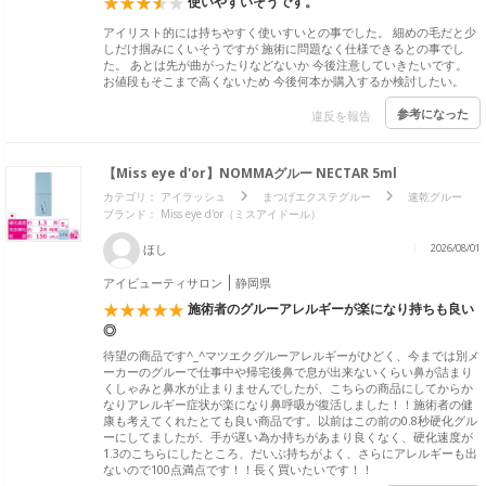
使いやすいそうです。
アイリスト的には持ちやすく使いすいとの事でした。 細めの毛だと少
しだけ掴みにくいそうですが 施術に問題なく仕様できるとの事でし
た。 あとは先が曲がったりなどないか 今後注意していきたいです。
お値段もそこまで高くないため 今後何本か購入するか検討したい。
参考になった
違反を報告
【Miss eye d'or】NOMMAグルー NECTAR 5ml
カテゴリ：
アイラッシュ
まつげエクステグルー
速乾グルー
ブランド：
Miss eye d'or（ミスアイドール）
ほし
2026/08/01
アイビューティサロン
静岡県
施術者のグルーアレルギーが楽になり持ちも良い
◎
待望の商品です^_^マツエクグルーアレルギーがひどく、今までは別メ
ーカーのグルーで仕事中や帰宅後鼻で息が出来ないくらい鼻が詰まり
くしゃみと鼻水が止まりませんでしたが、こちらの商品にしてからか
なりアレルギー症状が楽になり鼻呼吸が復活しました！！施術者の健
康も考えてくれたとても良い商品です。以前はこの前の0.8秒硬化グル
ーにしてましたが、手が遅い為か持ちがあまり良くなく、硬化速度が
1.3のこちらにしたところ、だいぶ持ちがよく、さらにアレルギーも出
ないので100点満点です！！長く買いたいです！！