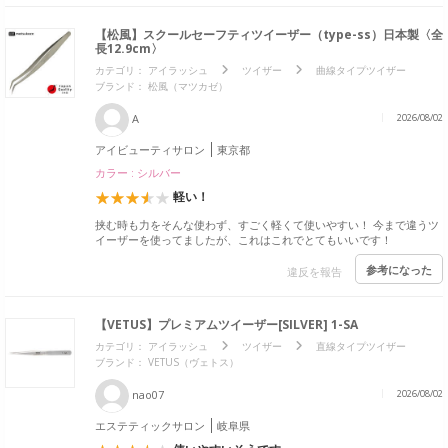
【松風】スクールセーフティツイーザー（type-ss）日本製〈全
長12.9cm〉
カテゴリ：
アイラッシュ
ツイザー
曲線タイプツイザー
ブランド：
松風（マツカゼ）
A
2026/08/02
アイビューティサロン
東京都
カラー : シルバー
軽い！
挟む時も力をそんな使わず、すごく軽くて使いやすい！ 今まで違うツ
イーザーを使ってましたが、これはこれでとてもいいです！
参考になった
違反を報告
【VETUS】プレミアムツイーザー[SILVER] 1-SA
カテゴリ：
アイラッシュ
ツイザー
直線タイプツイザー
ブランド：
VETUS（ヴェトス）
nao07
2026/08/02
エステティックサロン
岐阜県