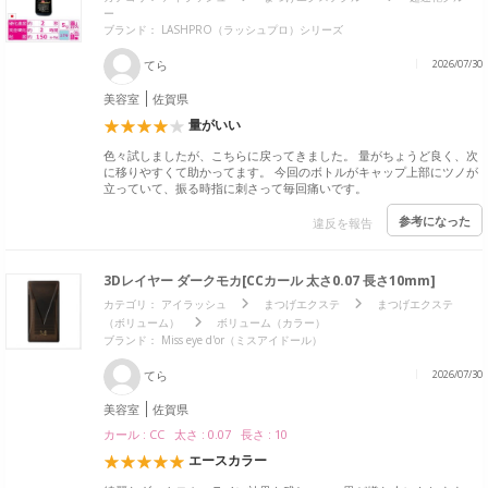
ー
ブランド：
LASHPRO（ラッシュプロ）シリーズ
てら
2026/07/30
美容室
佐賀県
量がいい
色々試しましたが、こちらに戻ってきました。 量がちょうど良く、次
に移りやすくて助かってます。 今回のボトルがキャップ上部にツノが
立っていて、振る時指に刺さって毎回痛いです。
参考になった
違反を報告
3Dレイヤー ダークモカ[CCカール 太さ0.07 長さ10mm]
カテゴリ：
アイラッシュ
まつげエクステ
まつげエクステ
（ボリューム）
ボリューム（カラー）
ブランド：
Miss eye d'or（ミスアイドール）
てら
2026/07/30
美容室
佐賀県
カール : CC 太さ : 0.07 長さ : 10
エースカラー