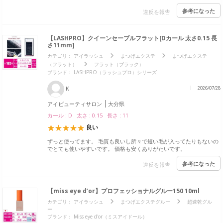
参考になった
違反を報告
【LASHPRO】クイーンセーブルフラット[Dカール 太さ0.15 長
さ11mm]
カテゴリ：
アイラッシュ
まつげエクステ
まつげエクステ
（フラット）
フラット（ブラック）
ブランド：
LASHPRO（ラッシュプロ）シリーズ
K
2026/07/28
アイビューティサロン
大分県
カール : D 太さ : 0.15 長さ : 11
良い
ずっと使ってます。 毛質も良いし所々で短い毛が入ってたりもないの
でとても使いやすいです。 価格も安くありがたいです。
参考になった
違反を報告
【miss eye d’or】プロフェッショナルグルー150 10ml
カテゴリ：
アイラッシュ
まつげエクステグルー
超速乾グル
ー
ブランド：
Miss eye d'or（ミスアイドール）