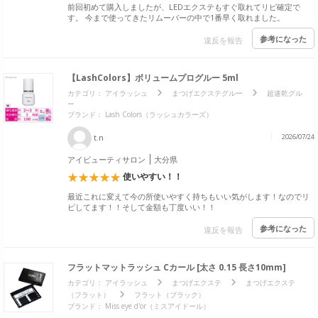
前回初めて購入しましたが、LEDエクステもすぐ取れてリピ確定で
す。 今まで使ってきたリムーバーの中で1番早く取れました。
参考になった
違反を報告
【LashColors】ボリュームプログルー 5ml
カテゴリ：
アイラッシュ
まつげエクステグルー
超速乾グル
ー
ブランド：
Lash Colors（ラッシュカラーズ）
t.n
2026/07/24
アイビューティサロン
大分県
使いやすい！！
最近これに変えて今の所使いやすく持ちもいい気がします！なのでリ
ピしてます！！そして金額も丁度いい！！
参考になった
違反を報告
フラットマットラッシュ Cカール [太さ 0.15 長さ10mm]
カテゴリ：
アイラッシュ
まつげエクステ
まつげエクステ
（フラット）
フラット（ブラック）
ブランド：
Miss eye d'or（ミスアイドール）