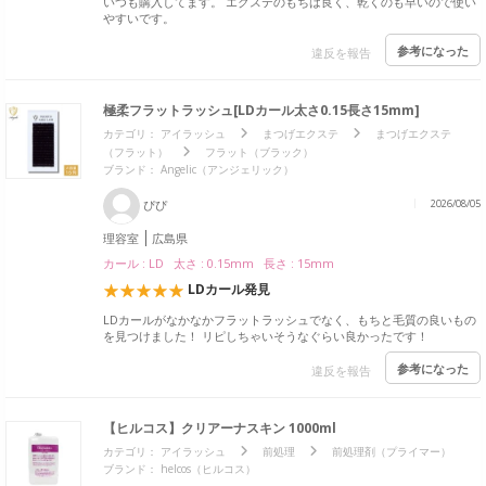
いつも購入してます。 エクステのもちは良く、乾くのも早いので使い
やすいです。
参考になった
違反を報告
極柔フラットラッシュ[LDカール太さ0.15長さ15mm]
カテゴリ：
アイラッシュ
まつげエクステ
まつげエクステ
（フラット）
フラット（ブラック）
ブランド：
Angelic（アンジェリック）
ぴぴ
2026/08/05
理容室
広島県
カール : LD 太さ : 0.15mm 長さ : 15mm
LDカール発見
LDカールがなかなかフラットラッシュでなく、もちと毛質の良いもの
を見つけました！ リピしちゃいそうなぐらい良かったです！
参考になった
違反を報告
【ヒルコス】クリアーナスキン 1000ml
カテゴリ：
アイラッシュ
前処理
前処理剤（プライマー）
ブランド：
helcos（ヒルコス）