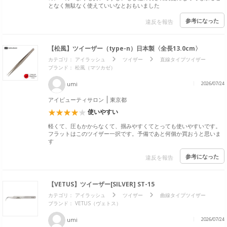
となく無駄なく使えていいなとおもいました
参考になった
違反を報告
【松風】ツイーザー（type-n）日本製〈全長13.0cm〉
カテゴリ：
アイラッシュ
ツイザー
直線タイプツイザー
ブランド：
松風（マツカゼ）
umi
2026/07/24
アイビューティサロン
東京都
使いやすい
軽くて、圧もかからなくて、掴みやすくてとっても使いやすいです。
フラットはこのツイザー一択です。予備であと何個か買おうと思いま
す
参考になった
違反を報告
【VETUS】ツイーザー[SILVER] ST-15
カテゴリ：
アイラッシュ
ツイザー
曲線タイプツイザー
ブランド：
VETUS（ヴェトス）
umi
2026/07/24