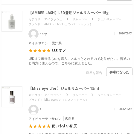
【AMBER LASH】LED兼用ジェルリムーバー 15g
カテゴリ：
アイラッシュ
リムーバー
ジェルリムーバー
ブランド：
AMBER LASH（アンバーラッシュ）
odry
2026/08/01
ネイルサロン
愛知県
LEDオフ
LEDオフ出来るものを購入。スルッととれるのでありがたい。普通の
と両方に使えるので、こちらに変えました。
参考になった
違反を報告
【Miss eye d'or】ジェルリムーバー 15ml
カテゴリ：
アイラッシュ
リムーバー
ジェルリムーバー
ブランド：
Miss eye d'or（ミスアイドール）
F
2026/08/01
アイビューティサロン
広島県
使いやすい粘度