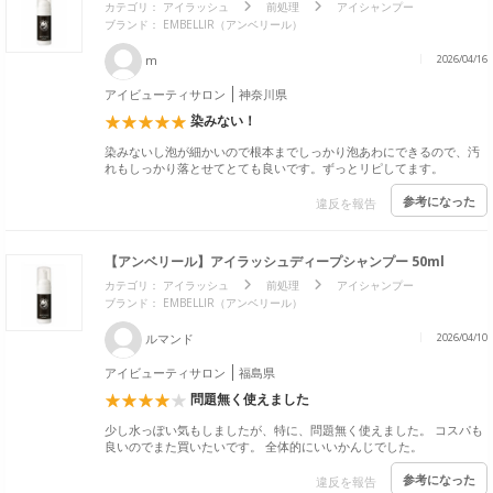
カテゴリ：
アイラッシュ
前処理
アイシャンプー
ブランド： EMBELLIR（アンベリール）
m
2026/04/16
アイビューティサロン
神奈川県
染みない！
染みないし泡が細かいので根本までしっかり泡あわにできるので、汚
れもしっかり落とせてとても良いです。ずっとリピしてます。
参考になった
違反を報告
【アンベリール】アイラッシュディープシャンプー 50ml
カテゴリ：
アイラッシュ
前処理
アイシャンプー
ブランド： EMBELLIR（アンベリール）
ルマンド
2026/04/10
アイビューティサロン
福島県
問題無く使えました
少し水っぽい気もしましたが、特に、問題無く使えました。 コスパも
良いのでまた買いたいです。 全体的にいいかんじでした。
参考になった
違反を報告