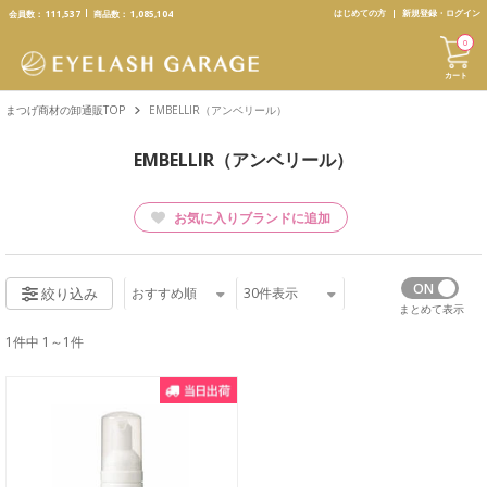
text.skipToContent
text.skipToNavigation
はじめての方
新規登録・ログイン
会員数：
111,537
商品数：
1,085,104
0
カート
まつげ商材の卸通販TOP
EMBELLIR（アンベリール）
EMBELLIR（アンベリール）
お気に入りブランドに追加
おすすめ順
30
件表示
絞り込み
まとめて表示
1件中 1～1件