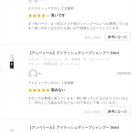
エステティックサロン
大阪府
良いです
まつ毛パーマ、まつ毛エクステ前のシャンプーにいつも愛用していま
す！使いやすく仕上がりも良いので何度もリピートしています。
参考になった
違反を報告
【アンベリール】アイラッシュディープシャンプー 50ml
カテゴリ：
アイラッシュ
前処理
アイシャンプー
ブランド： EMBELLIR（アンベリール）
h
2026/05/26
アイビューティサロン
茨城県
染みない
サロンでお客様に使っています。前に使っていたものよりコスパもよ
く、今のところ染みる方もいないので安心して使っています。
参考になった
違反を報告
【アンベリール】アイラッシュディープシャンプー 50ml