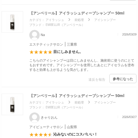
【アンベリール】アイラッシュディープシャンプー 50ml
カテゴリ：
アイラッシュ
前処理
アイシャンプー
ブランド： EMBELLIR（アンベリール）
Na
2026/03/29
エステティックサロン
三重県
目にしみません。
こちらのアイシャンプーは目にしみませんし、施術前に使うのにとて
もおすすめです。アイシャンプーを使用したあとにアイセラムを塗布
すると効果も上がるような気がします。
参考になった
違反を報告
【アンベリール】アイラッシュディープシャンプー 50ml
カテゴリ：
アイラッシュ
前処理
アイシャンプー
ブランド： EMBELLIR（アンベリール）
きゃりおん
2026/03/27
アイビューティサロン
山梨県
沁みないのにコスパいい！