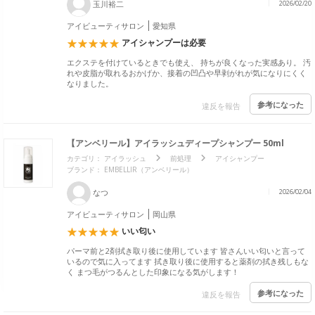
玉川裕二
2026/02/20
アイビューティサロン
愛知県
アイシャンプーは必要
エクステを付けているときでも使え、 持ちが良くなった実感あり。 汚
れや皮脂が取れるおかげか、接着の凹凸や早剥がれが気になりにくく
なりました。
参考になった
違反を報告
【アンベリール】アイラッシュディープシャンプー 50ml
カテゴリ：
アイラッシュ
前処理
アイシャンプー
ブランド： EMBELLIR（アンベリール）
なつ
2026/02/04
アイビューティサロン
岡山県
いい匂い
パーマ前と2剤拭き取り後に使用しています 皆さんいい匂いと言って
いるので気に入ってます 拭き取り後に使用すると薬剤の拭き残しもな
く まつ毛がつるんとした印象になる気がします！
参考になった
違反を報告