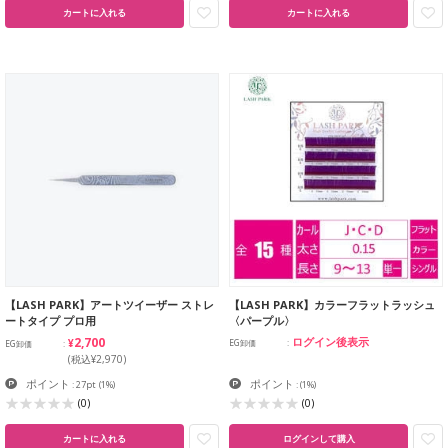
カートに入れる
カートに入れる
【LASH PARK】アートツイーザー ストレ
【LASH PARK】カラーフラットラッシュ
ートタイプ プロ用
〈パープル〉
¥2,700
ログイン後表示
EG卸価
EG卸価
(税込¥2,970)
ポイント
ポイント
: 27pt
(1%)
:
(1%)
(0)
(0)
カートに入れる
ログインして購入