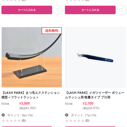
カートに入れる
カートに入れる
【LASH PARK】まつ毛エクステンション
【LASH PARK】メガツイーザー ボリュー
模型＜フラットラッシュ＞
ムラッシュ用 軽量タイプ プロ用
¥3,000
¥2,700
EG卸価
EG卸価
(税込¥3,300)
(税込¥2,970)
ポイント
ポイント
: 30pt
(1%)
: 27pt
(1%)
(0)
(0)