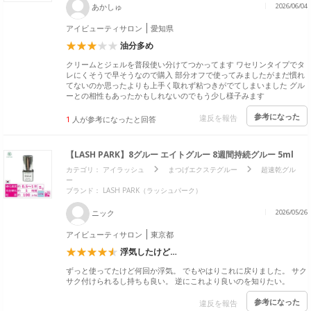
あかしゅ
2026/06/04
アイビューティサロン
愛知県
油分多め
クリームとジェルを普段使い分けてつかってます ワセリンタイプでタ
レにくそうで早そうなので購入 部分オフで使ってみましたがまだ慣れ
てないのか思ったよりも上手く取れず粘つきがでてしまいました グル
ーとの相性もあったかもしれないのでもう少し様子みます
参考になった
違反を報告
1
人が参考になったと回答
【LASH PARK】8グルー エイトグルー 8週間持続グルー 5ml
カテゴリ：
アイラッシュ
まつげエクステグルー
超速乾グル
ー
ブランド： LASH PARK（ラッシュパーク）
ニック
2026/05/26
アイビューティサロン
東京都
浮気したけど…
ずっと使ってたけど何回か浮気。 でもやはりこれに戻りました。 サク
サク付けられるし持ちも良い。 逆にこれより良いのを知りたい。
参考になった
違反を報告