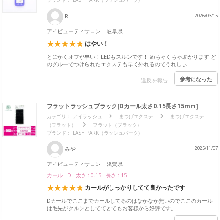
ブランド： LASH PARK（ラッシュパーク）
R
2026/03/15
アイビューティサロン
岐阜県
はやい！
とにかくオフが早い！LEDもスルンです！ めちゃくちゃ助かります ど
のグルーでつけられたエクステも早く外れるのでうれしぃ
参考になった
違反を報告
フラットラッシュブラック[Dカール太さ0.15長さ15mm]
カテゴリ：
アイラッシュ
まつげエクステ
まつげエクステ
（フラット）
フラット（ブラック）
ブランド： LASH PARK（ラッシュパーク）
みや
2025/11/07
アイビューティサロン
滋賀県
カール : D 太さ : 0.15 長さ : 15
カールがしっかりしてて良かったです
Dカールでここまでカールしてるのはなかなか無いのでここのカール
は毛先がクルンとしててとてもお客様から好評です。