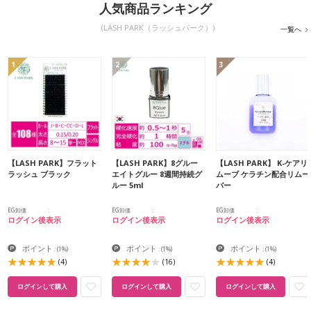
人気商品ランキング
(LASH PARK（ラッシュパーク）)
一覧へ
1
2
3
【LASH PARK】フラット
【LASH PARK】8グルー
【LASH PARK】 K-ケアリ
ラッシュ ブラック
エイトグルー 8週間持続グ
ムーブ ケラチン配合リムー
ルー 5ml
バー
EG卸価
EG卸価
EG卸価
ログイン後表示
ログイン後表示
ログイン後表示
ポイント
ポイント
ポイント
:
(1%)
:
(1%)
:
(1%)
(4)
(16)
(4)
ログインして購入
ログインして購入
ログインして購入