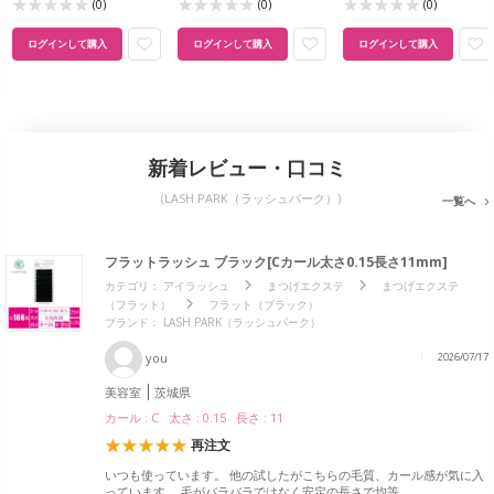
(0)
(0)
(0)
ログインして購入
ログインして購入
ログインして購入
新着レビュー・口コミ
(LASH PARK（ラッシュパーク）)
一覧へ
フラットラッシュ ブラック[Cカール太さ0.15長さ11mm]
カテゴリ：
アイラッシュ
まつげエクステ
まつげエクステ
（フラット）
フラット（ブラック）
ブランド： LASH PARK（ラッシュパーク）
you
2026/07/17
美容室
茨城県
カール : C 太さ : 0.15 長さ : 11
再注文
いつも使っています。 他の試したがこちらの毛質、カール感が気に入
っています。 毛がバラバラではなく安定の長さで均等。