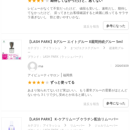
期待してなかったけど、悪くない
レビューがなくて不安だったけど、 値段も安いし、速乾だし、期待し
てなかったけど、 戻ってきたお客様確認すると綺麗に残ってる サラサ
ラ過ぎないし 割と使いやすいかな。
参考になった
違反を報告
【LASH PARK】8グルー エイトグルー 8週間持続グルー 5ml
カテゴリ：
アイラッシュ
まつげエクステグルー
超速乾グル
ー
ブランド： LASH PARK（ラッシュパーク）
ma
2026/03/29
アイビューティサロン
福岡県
ずっと使ってる
あまり知られてないけど実はいい。 もう通常グルーの需要がほとんど
ないから 3ミリで少し安めとか出ると嬉しい。
参考になった
違反を報告
【LASH PARK】 K-ケアリムーブ ケラチン配合リムーバー
カテゴリ：
アイラッシュ
リムーバー
ジェルリムーバー