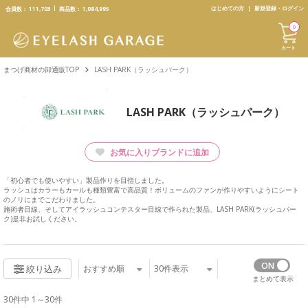
text.skipToContent
text.skipToNavigation
はじめての方
新規登録・ログイン
会員数：
111,703
商品数：
1,084,995
0
カート
まつげ商材の卸通販TOP
LASH PARK（ラッシュパーク）
LASH PARK（ラッシュパーク）
お気に入りブランドに追加
「初心者でも使いやすい」製品作りを目指しました。
ラッシュはカラーもカールも種類豊富で高品質！ボリュームのファンが作りやすいようにシート
のノリにまでこだわりました。
施術者目線、そしてアイラッシュコンテスター目線で作られた製品、LASH PARK(ラッシュパー
ク)是非お試しください。
おすすめ順
30
件表示
絞り込み
まとめて表示
30件中 1～30件