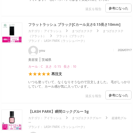
参考になった
違反を報告
フラットラッシュ ブラック[Cカール太さ0.15長さ10mm]
カテゴリ：
アイラッシュ
まつげエクステ
まつげエクステ
（フラット）
フラット（ブラック）
ブランド： LASH PARK（ラッシュパーク）
you
2026/07/17
美容室
茨城県
カール : C 太さ : 0.15 長さ : 10
再注文
いつも使っていて、なくなりそうなので注文しました。 毛がしっかり
していて、カール感が気に入っています。
参考になった
違反を報告
【LASH PARK】瞬間ロックグルー 5g
カテゴリ：
アイラッシュ
まつげエクステグルー
超速乾グル
ー
ブランド： LASH PARK（ラッシュパーク）