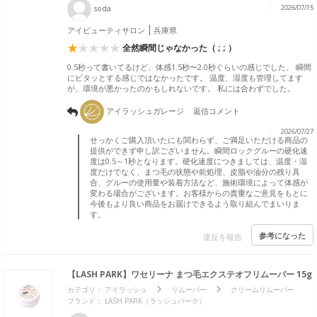
soda
2026/07/15
アイビューティサロン
兵庫県
全然瞬間じゃなかった（ ; ; ）
0.5秒って書いてるけど、体感1.5秒〜2.0秒ぐらいの感じでした。 瞬間
にピタッとする感じではなかったです。 温度、湿度も管理してます
が、環境が悪かったのかもしれないです。 私には合わずでした。
アイラッシュガレージ
返信コメント
2026/07/27
せっかくご購入頂いたにも関わらず、ご満足いただける商品の
提供ができず申し訳ございません。瞬間ロックグルーの硬化速
度は0.5～1秒となります。硬化速度につきましては、温度・湿
度だけでなく、まつ毛の状態や前処理、皮脂や油分の残り具
合、グルーの使用量や装着方法など、施術環境によって体感が
変わる場合がございます。お客様からの貴重なご意見をもとに
今後もより良い商品をお届けできるよう取り組んでまいりま
す。
参考になった
違反を報告
【LASH PARK】ワセリーナ まつ毛エクステオフリムーバー 15g
カテゴリ：
アイラッシュ
リムーバー
クリームリムーバー
ブランド： LASH PARK（ラッシュパーク）