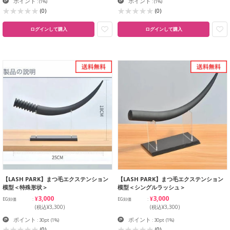
ポイント
ポイント
:
(1%)
:
(1%)
(0)
(0)
ログインして購入
ログインして購入
【LASH PARK】まつ毛エクステンション
【LASH PARK】まつ毛エクステンション
模型＜特殊形状＞
模型＜シングルラッシュ＞
¥3,000
¥3,000
EG卸価
EG卸価
(税込¥3,300)
(税込¥3,300)
ポイント
ポイント
: 30pt
(1%)
: 30pt
(1%)
(0)
(0)