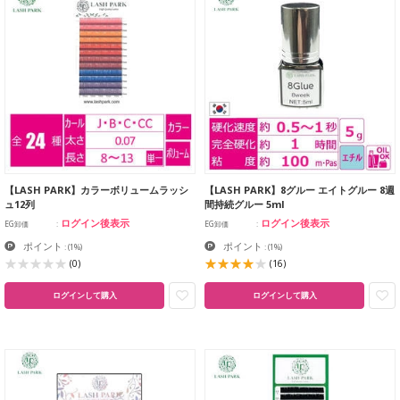
【LASH PARK】カラーボリュームラッシ
【LASH PARK】8グルー エイトグルー 8週
ュ12列
間持続グルー 5ml
ログイン後表示
ログイン後表示
EG卸価
EG卸価
ポイント
ポイント
:
(1%)
:
(1%)
(0)
(16)
ログインして購入
ログインして購入