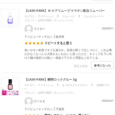
【LASH PARK】 K-ケアリムーブ ケラチン配合リムーバー
カテゴリ：
アイラッシュ
リムーバー
ジェルリムーバー
ブランド： LASH PARK（ラッシュパーク）
ライター
2026/05/11
アイビューティサロン
岐阜県
リピートすると思う
使いやすい粘度でオフも速やか。容器が硬くて出しづらく、これは量
が少なくなったら大変かもしれないと思ったけど、キャップを下に向
けて麺の湯切りの様に一度振り下ろすと問題なく出てくる。
参考になった
違反を報告
【LASH PARK】瞬間ロックグルー 5g
カテゴリ：
アイラッシュ
まつげエクステグルー
超速乾グル
ー
ブランド： LASH PARK（ラッシュパーク）
ひーさま
2026/04/21
アイビューティサロン
千葉県