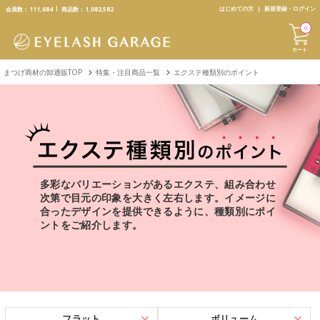
text.skipToContent
text.skipToNavigation
はじめての方
新規登録・ログイン
会員数：
111,684
商品数：
1,082,582
0
カート
まつげ商材の卸通販TOP
特集・注目商品一覧
エクステ種類別のポイント
多彩なバリエーションがあるエクステ、組み合わせ
次第で目元の印象を大きく左右します。
イメージに
合ったデザインを提供できるように、種類別にポイ
ントをご紹介します。
フラット
ボリューム