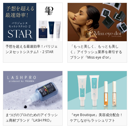
予想を超える最速効率！パリジェ
「もっと美しく、もっとも美し
ンヌセットシステム1・2 STAR
く」アイラッシュ業界を牽引する
ブランド『Miss eye d'or』
まつげのプロのためのアイラッシ
『eye Boutique』美容成分配合！
ュ商材ブランド『LASH PRO』
ケアしながらラッシュリフト