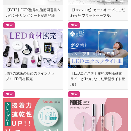
【EGTS】EGTS監修の施術同意書＆
【Lashvoug】カールキープにこだ
カウンセリングシートが新登場
わった フラットセーブル。
NEW
NEW
理想の施術のためのラインナッ
【LEDエクステ】施術照明＆硬化
プ！LED商材拡充
ライトが1つになった新型ライト登
場！
NEW
NEW