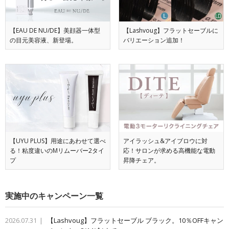
【EAU DE NU/DE】美顔器一体型
【Lashvoug】フラットセーブルに
の目元美容液、新登場。
バリエーション追加！
【UYU PLUS】用途にあわせて選べ
アイラッシュ&アイブロウに対
る！粘度違いのMリムーバー2タイ
応！サロンが求める高機能な電動
プ
昇降チェア。
実施中のキャンペーン一覧
2026.07.31
【Lashvoug】フラットセーブル ブラック。10％OFFキャン