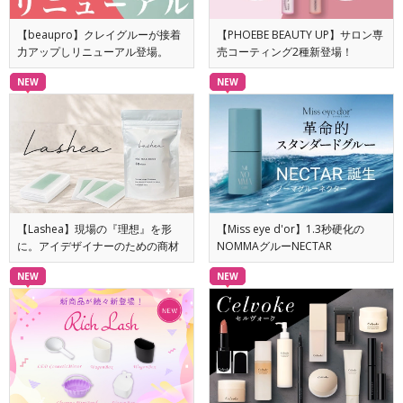
【beaupro】クレイグルーが接着
【PHOEBE BEAUTY UP】サロン専
力アップしリニューアル登場。
売コーティング2種新登場！
NEW
NEW
【Lashea】現場の『理想』を形
【Miss eye d'or】1.3秒硬化の
に。アイデザイナーのための商材
NOMMAグルーNECTAR
NEW
NEW