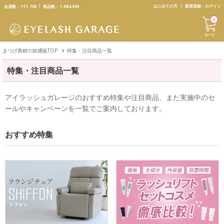
text.skipToContent
text.skipToNavigation
はじめての方
新規登録・ログイン
会員数：
111,703
商品数：
1,084,995
0
カート
まつげ商材の卸通販TOP
特集・注目商品一覧
特集・注目商品一覧
アイラッシュガレージのおすすめ特集や注目商品、また実施中のセ
ールやキャンペーンを一覧でご案内しております。
おすすめ特集