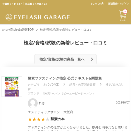
text.skipToContent
text.skipToNavigation
はじめての方
新規登録・ログイン
会員数：
111,537
商品数：
1,085,104
0
カート
まつげ商材の卸通販TOP
検定/資格/試験の新着レビュー・口コミ
検定/資格/試験の新着レビュー・口コミ
検定/資格/試験の商品一覧へ
酵素ファスティング検定 公式テキスト&問題集
カテゴリ：
本/DVD/CD
経営・教育関連書籍
検定/資格/試
験
ブランド：
BABジャパン（ビーエービージャパン）
れき
2025/10/07
エステティックサロン
大阪府
酵素の本
ファスティングの仕方がよく分かりました。以外と簡単だなと思いま