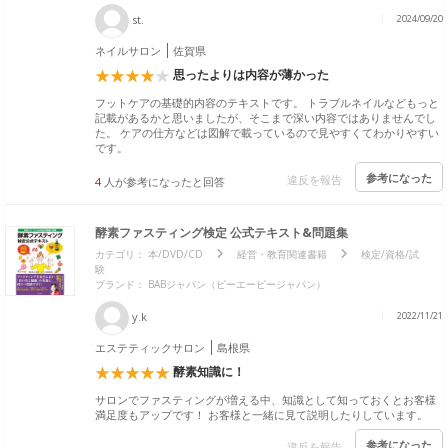
st.
2024/09/20
ネイルサロン
佐賀県
思ったよりは内容が薄かった
フットケアの基礎的内容のテキストです。 トラブルネイルなどもっと
記載があるかと思いましたが、そこまで深い内容ではありませんでし
た。 ケアの仕方などは図解で載っているので見やすくてわかりやすい
です。
参考になった
違反を報告
4
人が参考になったと回答
酵素ファスティング検定 公式テキスト&問題集
カテゴリ：
本/DVD/CD
経営・教育関連書籍
検定/資格/試
験
ブランド：
BABジャパン（ビーエービージャパン）
y.k
2022/11/21
エステティックサロン
島根県
酵素知識に！
サロンでファスティングが増える中、知識として知っておくとお客様
満足度もアップです！ お客様と一緒に見て説明したりしています。
参考になった
違反を報告