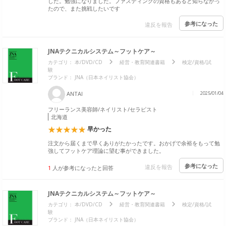
した。勉強になりました。ファスティングの資格もあると知らなかっ
たので、また挑戦したいです
参考になった
違反を報告
JNAテクニカルシステム～フットケア～
カテゴリ：
本/DVD/CD
経営・教育関連書籍
検定/資格/試
験
ブランド：
JNA（日本ネイリスト協会）
ANTAI
2025/01/04
フリーランス美容師/ネイリスト/セラピスト
北海道
早かった
注文から届くまで早くありがたかったです。おかげで余裕をもって勉
強してフットケア理論に望む事ができました。
参考になった
違反を報告
1
人が参考になったと回答
JNAテクニカルシステム～フットケア～
カテゴリ：
本/DVD/CD
経営・教育関連書籍
検定/資格/試
験
ブランド：
JNA（日本ネイリスト協会）