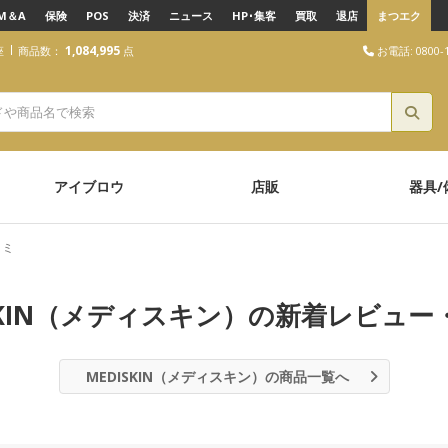
M＆A
保険
POS
決済
ニュース
HP･集客
買取
退店
まつエク
1,084,995
お電話: 0800-1
座
商品数：
点
アイブロウ
店販
器具/
コミ
ISKIN（メディスキン）の新着レビュー
MEDISKIN（メディスキン）の商品一覧へ