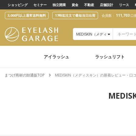
text.skipToContent
text.skipToNavigation
ショッピング
セミナー
独立開業
資金
不動産
店舗設計
リース
111,703
3,000円以上通常送料無料
17時迄注文で最短当日出荷
会員数：
口
MEDISKIN（メディスキン）
アイラッシュ
ラッシュリフト
まつげ商材の卸通販TOP
MEDISKIN（メディスキン）の新着レビュー・口
MED