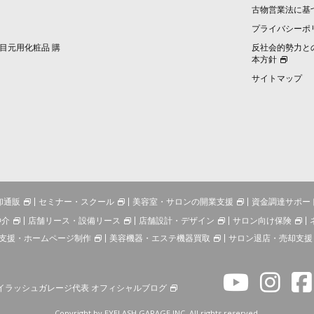
古物営業法に基
プライバシーポ
目元用化粧品 購
反社会的勢力と
本方針
サイトマップ
卸通販
セミナー・スクール
美容室・サロンの開業支援
資金調達サポー
仲介
店舗リース・設備リース
店舗設計・デザイン
サロン向け保険
支援・ホームページ制作
美容機器・エステ機器買取
サロン退店・売却支援
イラッシュガレージ代表 オフィシャルブログ
Copyright by EYELASH GARAGE INC. All rights reserved.