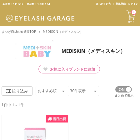
text.skipToContent
text.skipToNavigation
はじめての方
新規登録・ログイン
会員数：
111,537
商品数：
1,085,104
0
カート
まつげ商材の卸通販TOP
MEDISKIN（メディスキン）
MEDISKIN（メディスキン）
お気に入りブランドに追加
おすすめ順
30
件表示
絞り込み
まとめて表示
1件中 1～1件