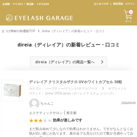
text.skipToContent
text.skipToNavigation
はじめての方
新規登録・ログイン
会員数：
111,352
商品数：
1,072,384
0
カート
まつげ商材の卸通販TOP
direia（ディレイア）の新着レビュー・口コミ
direia（ディレイア）の新着レビュー・口コミ
direia（ディレイア）の商品一覧へ
ディレイア クリスタルザクロ UVホワイトカプセル 30粒
カテゴリ：
ハーブティー/ドリンク/サプリ/フード
サプリメント
ブランド：
direia STEM series（ディレイア ステム シリーズ）
ちゃんこ
2026/05/29
エステティックサロン
東京都
効果が楽しみです
まだ飲み始めて少しなので効果はわかりません。ですがなんとなくお
肌が白い感じがあります。展示会でも見かけたので数か月感やってみ