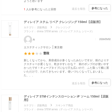
ようと思います
参考になった
違反を報告
1
人が参考になったと回答
ディレイア ステム リペア クレンジング 150ml【店販用】
カテゴリ：
店販商品
クレンジング
ブランド：
direia STEM series（ディレイア ステム シリーズ）
A
2026/05/02
エステティックサロン
東京都
普段
新しくなってから、美容成分が多くなったみたいですが、前のよりテ
クスチャーが柔くなり、乾きやすいかな？ 前のポンプのが使いやす
かったです！チューブタイプになり穴も広いので、ふた取って横に置
いただけで、たれてきちゃいます。使いづらくなってしまいまし
た、、、
参考になった
違反を報告
ディレイア STMインテンスローション iP ソーム 150ml【店販
用】
カテゴリ：
店販商品
スキンケア用品
ブランド：
direia STEM series（ディレイア ステム シリーズ）