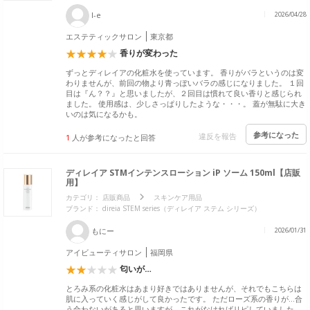
I-e
2026/04/28
エステティックサロン
東京都
香りが変わった
ずっとディレイアの化粧水を使っています。 香りがバラというのは変
わりませんが、前回の物より青っぽいバラの感じになりました。 １回
目は『ん？？』と思いましたが、２回目は慣れて良い香りと感じられ
ました。 使用感は、少しさっぱりしたような・・・。 蓋が無駄に大き
いのは気になるかも。
参考になった
違反を報告
1
人が参考になったと回答
ディレイア STMインテンスローション iP ソーム 150ml【店販
用】
カテゴリ：
店販商品
スキンケア用品
ブランド：
direia STEM series（ディレイア ステム シリーズ）
もにー
2026/01/31
アイビューティサロン
福岡県
匂いが…
とろみ系の化粧水はあまり好きではありませんが、それでもこちらは
肌に入っていく感じがして良かったです。 ただローズ系の香りが…合
う合わないがあると思いますが、これがなければリピしていました。