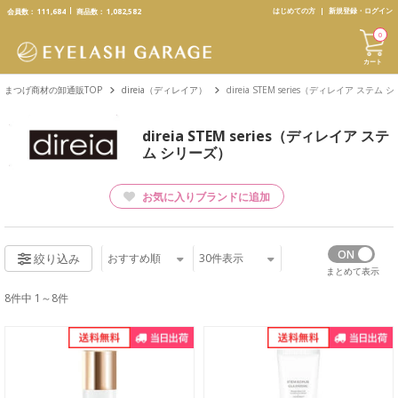
text.skipToContent
text.skipToNavigation
はじめての方
新規登録・ログイン
会員数：
111,684
商品数：
1,082,582
0
カート
まつげ商材の卸通販TOP
direia（ディレイア）
direia STEM series（ディレイア ステム
direia STEM series（ディレイア ステ
ム シリーズ）
お気に入りブランドに追加
おすすめ順
30
件表示
絞り込み
まとめて表示
8件中 1～8件