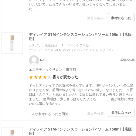
いただけで、たれてきちゃいます。使いづらくなってしまいまし
た、、、
参考になった
違反を報告
ディレイア STMインテンスローション iP ソーム 150ml【店販
用】
カテゴリ：
店販商品
スキンケア用品
ブランド： direia STEM series（ディレイア ステム シリーズ）
I-e
2026/04/28
エステティックサロン
東京都
香りが変わった
ずっとディレイアの化粧水を使っています。 香りがバラというのは変
わりませんが、前回の物より青っぽいバラの感じになりました。 １回
目は『ん？？』と思いましたが、２回目は慣れて良い香りと感じられ
ました。 使用感は、少しさっぱりしたような・・・。 蓋が無駄に大き
いのは気になるかも。
参考になった
違反を報告
1
人が参考になったと回答
ディレイア STMインテンスローション iP ソーム 150ml【店販
用】