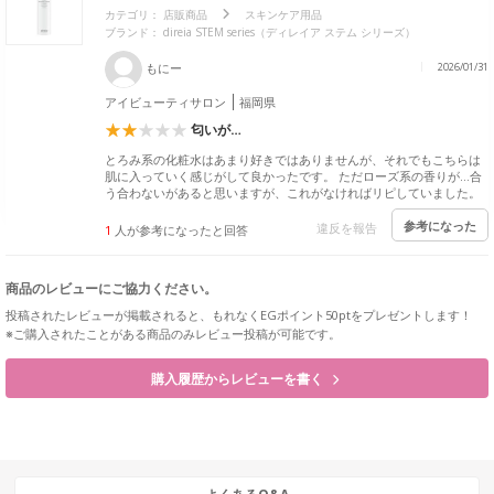
カテゴリ：
店販商品
スキンケア用品
ブランド： direia STEM series（ディレイア ステム シリーズ）
もにー
2026/01/31
アイビューティサロン
福岡県
匂いが…
とろみ系の化粧水はあまり好きではありませんが、それでもこちらは
肌に入っていく感じがして良かったです。 ただローズ系の香りが…合
う合わないがあると思いますが、これがなければリピしていました。
参考になった
違反を報告
1
人が参考になったと回答
商品のレビューにご協力ください。
投稿されたレビューが掲載されると、もれなくEGポイント50ptをプレゼントします！
※ご購入されたことがある商品のみレビュー投稿が可能です。
購入履歴からレビューを書く