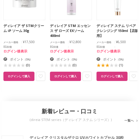
ディレイア ザ STMクリー
ディレイア STM エッセン
ディレイア ステム リペア
ム iP ソーム 30g
ス ザ ローズ EXソーム
クレンジング 150ml【店販
400ml
用】
¥17,500
¥12,800
¥6,500
メーカー価格
メーカー価格
メーカー価格
EG卸価
EG卸価
EG卸価
ログイン後表示
ログイン後表示
ログイン後表示
ポイント
ポイント
ポイント
:
(5%)
:
(5%)
:
(5%)
(0)
(0)
(1)
ログインして購入
ログインして購入
ログインして購入
新着レビュー・口コミ
(direia STEM series（ディレイア ステム シリーズ）)
一覧へ
ディレイア クリスタルザクロ UVホワイトカプセル 30粒