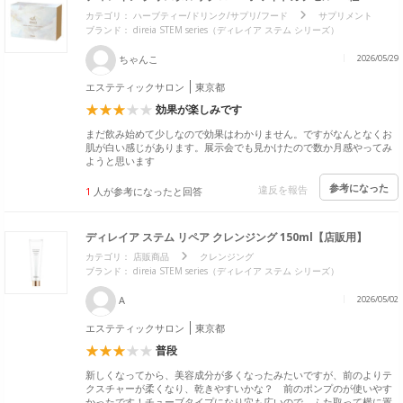
カテゴリ：
ハーブティー/ドリンク/サプリ/フード
サプリメント
ブランド： direia STEM series（ディレイア ステム シリーズ）
ちゃんこ
2026/05/29
エステティックサロン
東京都
効果が楽しみです
まだ飲み始めて少しなので効果はわかりません。ですがなんとなくお
肌が白い感じがあります。展示会でも見かけたので数か月感やってみ
ようと思います
参考になった
違反を報告
1
人が参考になったと回答
ディレイア ステム リペア クレンジング 150ml【店販用】
カテゴリ：
店販商品
クレンジング
ブランド： direia STEM series（ディレイア ステム シリーズ）
A
2026/05/02
エステティックサロン
東京都
普段
新しくなってから、美容成分が多くなったみたいですが、前のよりテ
クスチャーが柔くなり、乾きやすいかな？ 前のポンプのが使いやす
かったです！チューブタイプになり穴も広いので、ふた取って横に置