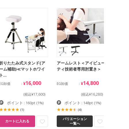
折りたたみ式スタンド(ア
アームレスト＜アイビュー
ーム補助)≪マットホワイ
ティ技術者専用肘置き＞
ト…
16,000
14,800
¥
¥
EG卸価
EG卸価
(税込¥17,600)
(税込¥16,280)
ポイント
ポイント
: 160pt
(1%)
: 148pt
(1%)
(1)
(4)
バリエーション
カートに入れる
一覧へ