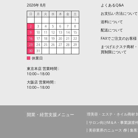
2026年 8月
よくあるQ&A
お支払い方法について
日
月
火
水
木
金
土
1
送料について
2
3
4
5
6
7
8
配送について
9
10
11
12
13
14
15
FAXでご注文のお客様
16
17
18
19
20
21
22
23
24
25
26
27
28
29
まつげエクステ商材・
30
31
買制限について
休業日
東京本店 営業時間 :
10:00～18:00
大阪店 営業時間 :
10:00～18:00
開業・経営支援メニュー
理美容・エステ・ネイル商材 
サロン向けM＆A・事業譲渡
美容業界のニュース
集客