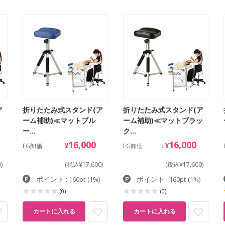
ア
折りたたみ式スタンド(ア
折りたたみ式スタンド(ア
ーム補助)≪マットブル
ーム補助)≪マットブラッ
ー…
ク…
16,000
16,000
¥
¥
EG卸価
EG卸価
)
(税込¥17,600)
(税込¥17,600)
ポイント
ポイント
: 160pt
(1%)
: 160pt
(1%)
(0)
(0)
カートに入れる
カートに入れる