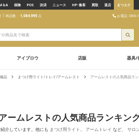
M＆A
保険
POS
決済
ニュース
HP･集客
買取
退店
まつエク
1,084,995
お電話: 0800-1
座
商品数：
点
アイブロウ
店販
器具/
/備品
まつげ用ライト/トレイ/アームレスト
アームレストの人気商品ラン
アームレストの人気商品ランキン
ご紹介しています。他にも
まつげ用ライト
、
アームトレイ
など、
サロ