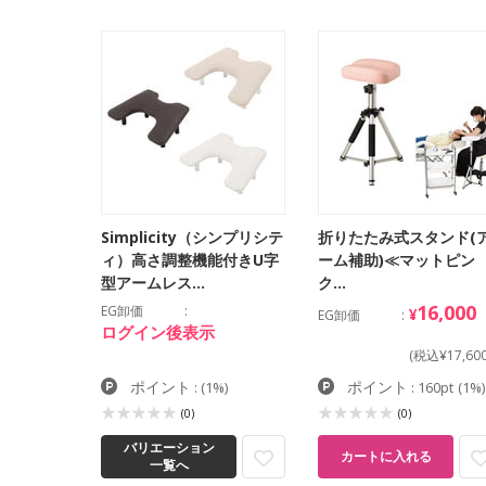
Simplicity（シンプリシテ
折りたたみ式スタンド(
ィ）高さ調整機能付きU字
ーム補助)≪マットピン
型アームレス…
ク…
16,000
EG卸価
¥
EG卸価
ログイン後表示
(税込¥17,600
ポイント
ポイント
:
(1%)
: 160pt
(1%)
(0)
(0)
バリエーション
カートに入れる
一覧へ