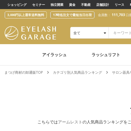
text.skipToContent
text.skipToNavigation
ショッピング
セミナー
独立開業
資金
不動産
店舗設計
リース
111,703
3,000円以上通常送料無料
17時迄注文で最短当日出荷
会員数：
口
全て
アイラッシュ
ラッシュリフト
まつげ商材の卸通販TOP
カテゴリ別人気商品ランキング
サロン器具
こちらでは
アームレスト
の人気商品ランキングを