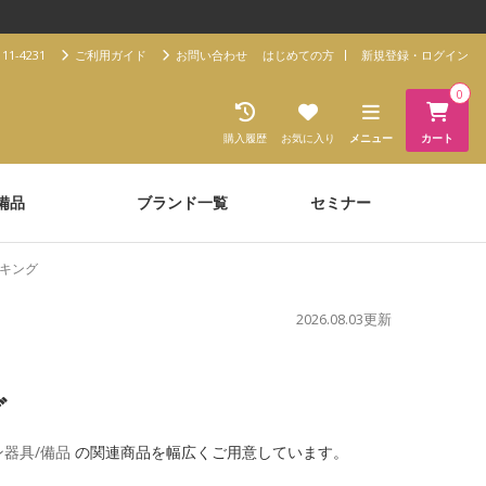
11-4231
ご利用ガイド
お問い合わせ
はじめての方
新規登録・ログイン
0
購入履歴
お気に入り
メニュー
カート
備品
ブランド一覧
セミナー
キング
2026.08.03更新
グ
ン器具/備品
の関連商品を幅広くご用意しています。