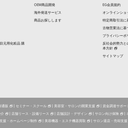
OEM商品開発
EG会員規約
海外発送サービス
オンラインショ
商品お探しします
特定商取引法に
古物営業法に基
プライバシーポ
目元用化粧品 購
反社会的勢力と
本方針
サイトマップ
卸通販
セミナー・スクール
美容室・サロンの開業支援
資金調達サポー
仲介
店舗リース・設備リース
店舗設計・デザイン
サロン向け保険
支援・ホームページ制作
美容機器・エステ機器買取
サロン退店・売却支援