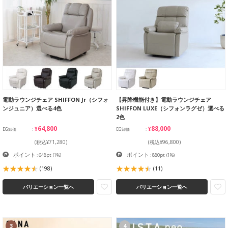
電動ラウンジチェア SHIFFON Jr（シフォ
【昇降機能付き】電動ラウンジチェア
ンジュニア）選べる4色
SHIFFON LUXE（シフォンラグゼ）選べる
2色
¥64,800
¥88,000
EG卸価
EG卸価
(税込¥71,280)
(税込¥96,800)
ポイント
ポイント
: 648pt
(1%)
: 880pt
(1%)
(198)
(11)
バリエーション一覧へ
バリエーション一覧へ
3
4