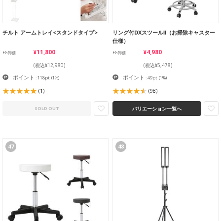
チルト アームトレイ<スタンドタイプ>
リング付DXスツールⅡ（お掃除キャスター
仕様）
¥11,800
¥4,980
EG卸価
EG卸価
(税込¥12,980)
(税込¥5,478)
ポイント
ポイント
: 118pt
(1%)
: 49pt
(1%)
(1)
(98)
バリエーション一覧へ
SOLD OUT
47
48