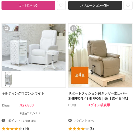
バリエーション一覧へ
カートに入れる
23
24
キルティングワゴンホワイト
サポートクッション付きレザー製カバー
SHIFFON／SHIFFON Jr用【選べる4色】
¥27,800
ログイン後表示
EG卸価
EG卸価
(税込¥30,580)
ポイント
ポイント
: 278pt
(1%)
:
(1%)
(14)
(8)