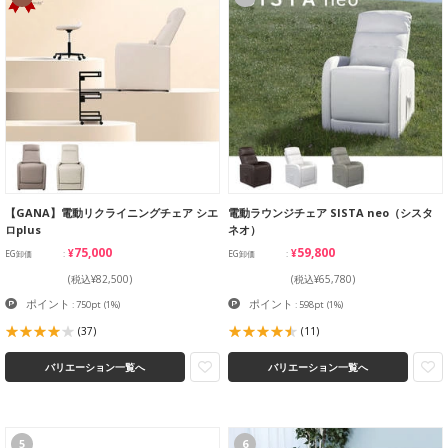
【GANA】電動リクライニングチェア シエ
電動ラウンジチェア SISTA neo（シスタ
ロplus
ネオ）
¥75,000
¥59,800
EG卸価
EG卸価
(税込¥82,500)
(税込¥65,780)
ポイント
ポイント
: 750pt
(1%)
: 598pt
(1%)
(37)
(11)
バリエーション一覧へ
バリエーション一覧へ
5
6