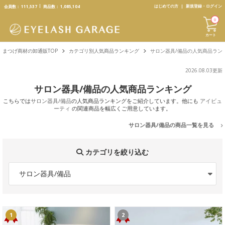
text.skipToContent
text.skipToNavigation
はじめての方
新規登録・ログイン
会員数：
111,537
商品数：
1,085,104
0
カート
まつげ商材の卸通販TOP
カテゴリ別人気商品ランキング
サロン器具/備品の人気商品ラン
2026.08.03更新
サロン器具/備品の人気商品ランキング
こちらでは
サロン器具/備品
の人気商品ランキングをご紹介しています。他にも
アイビュ
ーティ
の関連商品を幅広くご用意しています。
サロン器具/備品の商品一覧を見る
カテゴリを絞り込む
サロン器具/備品
1
2