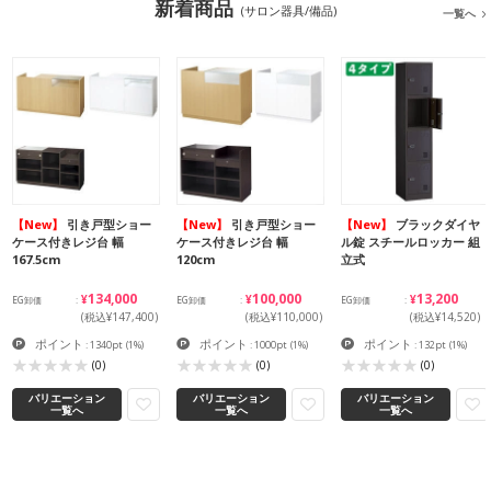
新着商品
(サロン器具/備品)
一覧へ
【New】
引き戸型ショー
【New】
引き戸型ショー
【New】
ブラックダイヤ
ケース付きレジ台 幅
ケース付きレジ台 幅
ル錠 スチールロッカー 組
167.5cm
120cm
立式
¥134,000
¥100,000
¥13,200
EG卸価
EG卸価
EG卸価
(税込¥147,400)
(税込¥110,000)
(税込¥14,520)
ポイント
ポイント
ポイント
: 1340pt
(1%)
: 1000pt
(1%)
: 132pt
(1%)
(0)
(0)
(0)
バリエーション
バリエーション
バリエーション
一覧へ
一覧へ
一覧へ