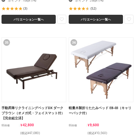
ポイント
ポイント
: 108pt
(1%)
: 258pt
(1%)
(3)
(52)
バリエーション一覧へ
バリエーション一覧へ
35
36
手動昇降リクライニングベッドDX ダーク
軽量木製折りたたみベッド EB-03（キャリ
ブラウン（オメガ式・フェイスマット付）
ーバック付）
【完全組立済】
¥42,800
¥9,600
EG卸価
EG卸価
(税込¥47,080)
(税込¥10,560)