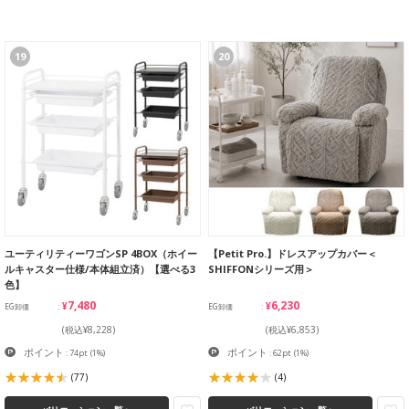
19
20
ユーティリティーワゴンSP 4BOX（ホイー
【Petit Pro.】ドレスアップカバー＜
ルキャスター仕様/本体組立済）【選べる3
SHIFFONシリーズ用＞
色】
¥7,480
¥6,230
EG卸価
EG卸価
(税込¥8,228)
(税込¥6,853)
ポイント
ポイント
: 74pt
(1%)
: 62pt
(1%)
(77)
(4)