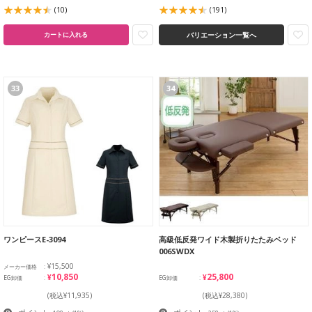
(10)
(191)
バリエーション一覧へ
カートに入れる
33
34
ワンピースE-3094
高級低反発ワイド木製折りたたみベッド
006SWDX
¥15,500
メーカー価格
¥10,850
¥25,800
EG卸価
EG卸価
(税込¥11,935)
(税込¥28,380)