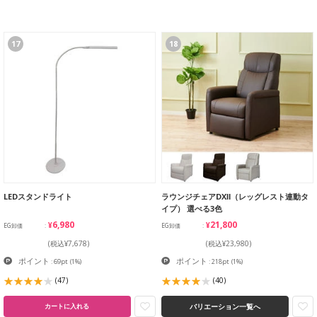
17
18
LEDスタンドライト
ラウンジチェアDXⅡ（レッグレスト連動タ
イプ） 選べる3色
¥6,980
¥21,800
EG卸価
EG卸価
(税込¥7,678)
(税込¥23,980)
ポイント
ポイント
: 69pt
(1%)
: 218pt
(1%)
(47)
(40)
バリエーション一覧へ
カートに入れる