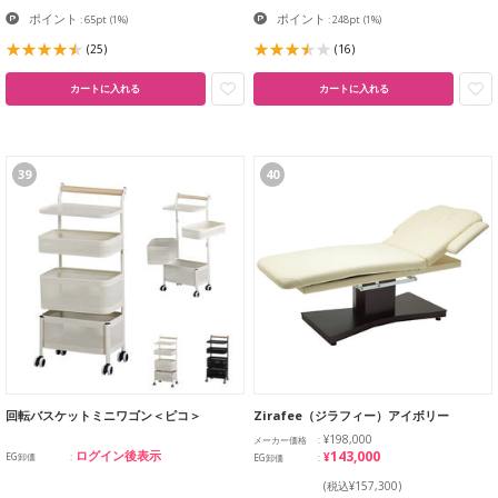
ポイント
ポイント
: 65pt
(1%)
: 248pt
(1%)
(25)
(16)
カートに入れる
カートに入れる
39
40
回転バスケットミニワゴン＜ピコ＞
Zirafee（ジラフィー）アイボリー
¥198,000
メーカー価格
¥143,000
ログイン後表示
EG卸価
EG卸価
(税込¥157,300)