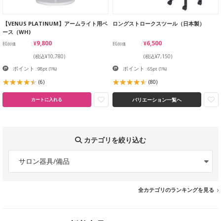
【VENUS PLATINUM】アームライト用ベ
ロングストロークスツール（日本製）
ース（WH)
¥9,800
¥6,500
EG卸価
EG卸価
(税込¥10,780)
(税込¥7,150)
ポイント
ポイント
: 98pt
(1%)
: 65pt
(1%)
(6)
(80)
バリエーション一覧へ
カートに入れる
カテゴリを絞り込む
サロン器具/備品
全カテゴリのランキングを見る