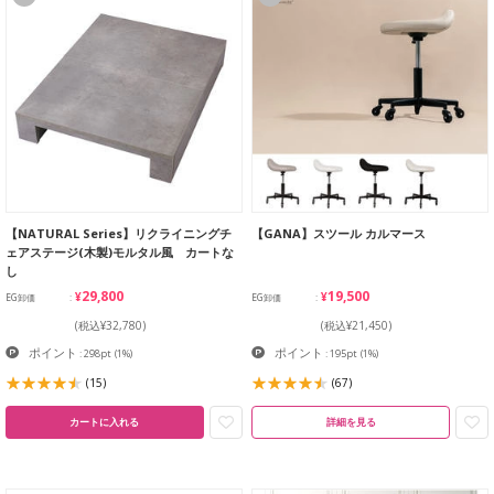
【NATURAL Series】リクライニングチ
【GANA】スツール カルマース
ェアステージ(木製)モルタル風 カートな
し
¥29,800
¥19,500
EG卸価
EG卸価
(税込¥32,780)
(税込¥21,450)
ポイント
ポイント
: 298pt
(1%)
: 195pt
(1%)
(15)
(67)
カートに入れる
詳細を見る