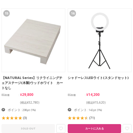
15
16
【NATURAL Series】リクライニングチ
シャドーレスLEDライト(スタンドセット)
ェアステージ(木製)ウッドホワイト カー
トなし
¥29,800
¥14,200
EG卸価
EG卸価
(税込¥32,780)
(税込¥15,620)
ポイント
ポイント
: 298pt
(1%)
: 142pt
(1%)
(3)
(71)
SOLD OUT
カートに入れる