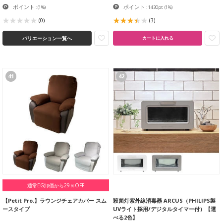
ポイント
ポイント
:
(1%)
: 1430pt
(1%)
(0)
(3)
バリエーション一覧へ
カートに入れる
41
42
通常EG卸価から29％OFF
【Petit Pro.】ラウンジチェアカバー スム
殺菌灯紫外線消毒器 ARCUS（PHILIPS製
ースタイプ
UVライト採用/デジタルタイマー付）【選
べる2色】