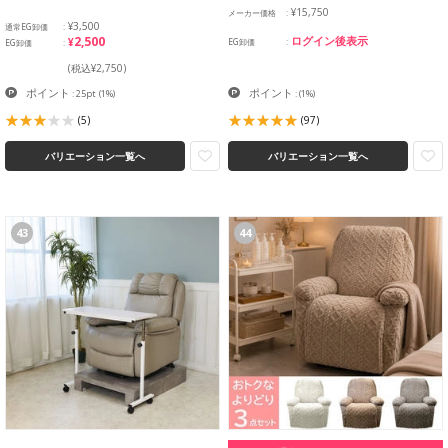
¥15,750
メーカー価格
¥3,500
通常EG卸価
¥2,500
ログイン後表示
EG卸価
EG卸価
(税込¥2,750)
ポイント
ポイント
: 25pt
(1%)
:
(1%)
(5)
(97)
バリエーション一覧へ
バリエーション一覧へ
43
44