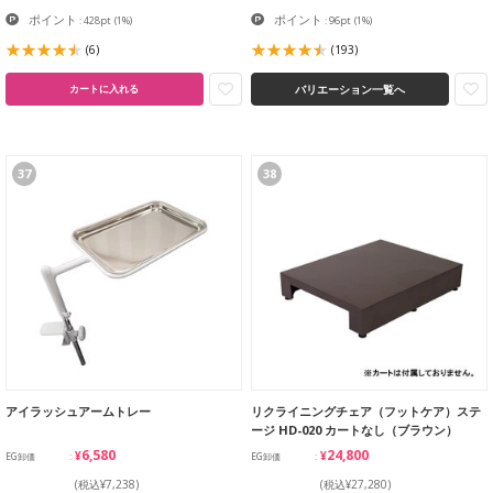
ポイント
ポイント
: 428pt
(1%)
: 96pt
(1%)
(6)
(193)
バリエーション一覧へ
カートに入れる
37
38
アイラッシュアームトレー
リクライニングチェア（フットケア）ステ
ージ HD-020 カートなし（ブラウン）
¥6,580
¥24,800
EG卸価
EG卸価
(税込¥7,238)
(税込¥27,280)