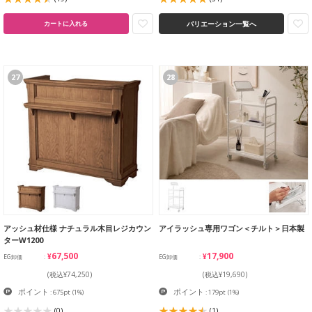
バリエーション一覧へ
カートに入れる
27
28
アッシュ材仕様 ナチュラル木目レジカウン
アイラッシュ専用ワゴン＜チルト＞日本製
ターW1200
¥67,500
¥17,900
EG卸価
EG卸価
(税込¥74,250)
(税込¥19,690)
ポイント
ポイント
: 675pt
(1%)
: 179pt
(1%)
(0)
(1)