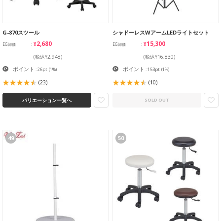
G-870スツール
シャドーレスWアームLEDライトセット
¥2,680
¥15,300
EG卸価
EG卸価
(税込¥2,948)
(税込¥16,830)
ポイント
ポイント
: 26pt
(1%)
: 153pt
(1%)
(23)
(10)
バリエーション一覧へ
SOLD OUT
49
50