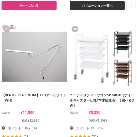
バリエーション一覧へ
カートに入れる
25
26
【VENUS PLATINUM】LEDアームライト
ユーティリティーワゴンSP 5BOX（ホイー
（WH)
ルキャスター仕様/本体組立済）【選べる3
色】
¥11,800
¥8,280
EG卸価
EG卸価
(税込¥12,980)
(税込¥9,108)
ポイント
ポイント
: 118pt
(1%)
: 82pt
(1%)
(19)
(31)