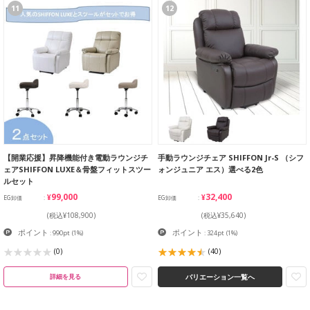
11
12
【開業応援】昇降機能付き電動ラウンジチ
手動ラウンジチェア SHIFFON Jr-S （シフ
ェアSHIFFON LUXE＆骨盤フィットスツー
ォンジュニア エス）選べる2色
ルセット
¥99,000
¥32,400
EG卸価
EG卸価
(税込¥108,900)
(税込¥35,640)
ポイント
ポイント
: 990pt
(1%)
: 324pt
(1%)
(0)
(40)
バリエーション一覧へ
詳細を見る