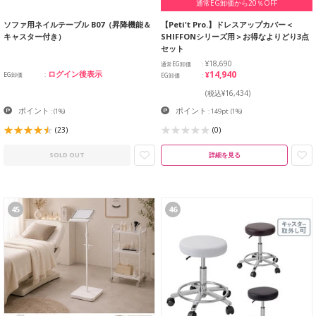
通常EG卸価から20％OFF
ソファ用ネイルテーブル B07（昇降機能＆
【Peti't Pro.】ドレスアップカバー＜
キャスター付き）
SHIFFONシリーズ用＞お得なよりどり3点
セット
¥18,690
通常EG卸価
¥14,940
ログイン後表示
EG卸価
EG卸価
(税込¥16,434)
ポイント
ポイント
:
(1%)
: 149pt
(1%)
(23)
(0)
SOLD OUT
詳細を見る
45
46