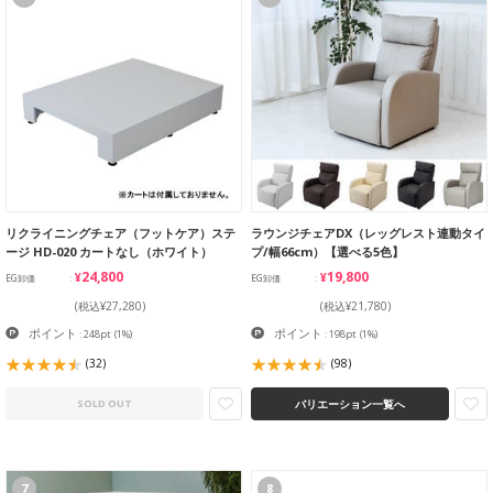
リクライニングチェア（フットケア）ステ
ラウンジチェアDX（レッグレスト連動タイ
ージ HD-020 カートなし（ホワイト）
プ/幅66cm）【選べる5色】
¥24,800
¥19,800
EG卸価
EG卸価
(税込¥27,280)
(税込¥21,780)
ポイント
ポイント
: 248pt
(1%)
: 198pt
(1%)
(32)
(98)
バリエーション一覧へ
SOLD OUT
7
8