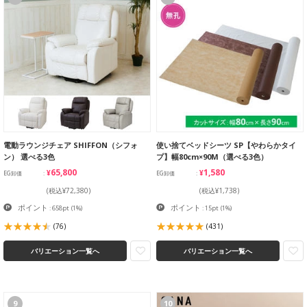
電動ラウンジチェア SHIFFON（シフォ
使い捨てベッドシーツ SP【やわらかタイ
ン） 選べる3色
プ】幅80cm×90M（選べる3色）
¥65,800
¥1,580
EG卸価
EG卸価
(税込¥72,380)
(税込¥1,738)
ポイント
ポイント
: 658pt
(1%)
: 15pt
(1%)
(76)
(431)
バリエーション一覧へ
バリエーション一覧へ
9
10