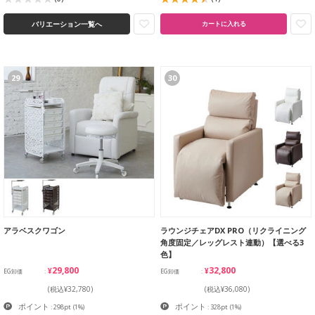
バリエーション一覧へ
カートに入れる
29
30
アラベスクワゴン
ラウンジチェアDX PRO（リクライニング
角度固定／レッグレスト連動）【選べる3
色】
¥29,800
¥32,800
EG卸価
EG卸価
(税込¥32,780)
(税込¥36,080)
ポイント
ポイント
: 298pt
(1%)
: 328pt
(1%)