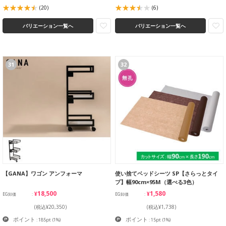
(20)
(6)
バリエーション一覧へ
バリエーション一覧へ
31
32
【GANA】ワゴン アンフォーマ
使い捨てベッドシーツ SP【さらっとタイ
プ】幅90cm×95M（選べる3色）
¥18,500
¥1,580
EG卸価
EG卸価
(税込¥20,350)
(税込¥1,738)
ポイント
ポイント
: 185pt
(1%)
: 15pt
(1%)