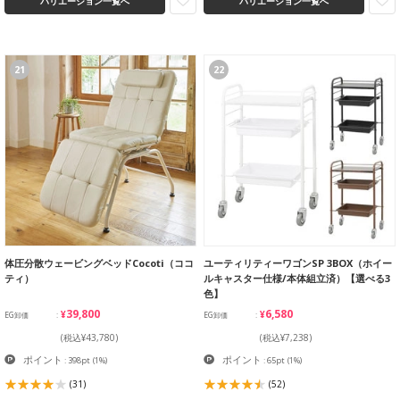
バリエーション一覧へ
バリエーション一覧へ
21
22
体圧分散ウェービングベッドCocoti（ココ
ユーティリティーワゴンSP 3BOX（ホイー
ティ）
ルキャスター仕様/本体組立済）【選べる3
色】
¥39,800
¥6,580
EG卸価
EG卸価
(税込¥43,780)
(税込¥7,238)
ポイント
ポイント
: 398pt
(1%)
: 65pt
(1%)
(31)
(52)