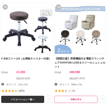
13
14
F-843スツールⅡ（お掃除キャスター仕様）
【開業応援】昇降機能付き電動ラウンジチ
ェアSHIFFON LUXE＆スツールシュシュセ
ット
¥3,280
¥88,980
EG卸価
EG卸価
(税込¥3,608)
(税込¥97,878)
ポイント
ポイント
: 32pt
(1%)
: 889pt
(1%)
(470)
(1)
バリエーション一覧へ
詳細を見る