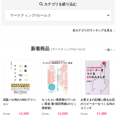
カテゴリを絞り込む
マーケティング/セールス
全カテゴリのランキングを見る
新着商品
(マーケティング/セールス)
一覧へ
店販バカ売れ100のアクシ
ちっちゃい美容室のでっか
お客さまの記憶に残るお店
ョン
い革命 著/前田秀雄(のりこ
のリピーターをつくる35の
美容室)
スイッチ
¥2,200
¥2,500
¥1,400
EG卸価
EG卸価
EG卸価