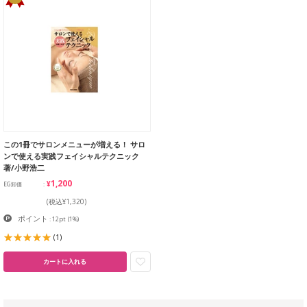
この1冊でサロンメニューが増える！ サロ
ンで使える実践フェイシャルテクニック
著/小野浩二
¥1,200
EG卸価
(税込¥1,320)
ポイント
: 12pt
(1%)
(1)
カートに入れる