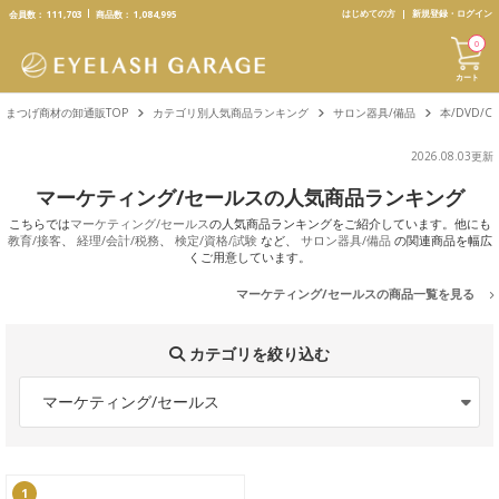
text.skipToContent
text.skipToNavigation
はじめての方
新規登録・ログイン
会員数：
111,703
商品数：
1,084,995
0
カート
まつげ商材の卸通販TOP
カテゴリ別人気商品ランキング
サロン器具/備品
本/DVD/C
2026.08.03更新
マーケティング/セールスの人気商品ランキング
こちらでは
マーケティング/セールス
の人気商品ランキングをご紹介しています。他にも
教育/接客
、
経理/会計/税務
、
検定/資格/試験
など、
サロン器具/備品
の関連商品を幅広
くご用意しています。
マーケティング/セールスの商品一覧を見る
カテゴリを絞り込む
マーケティング/セールス
1