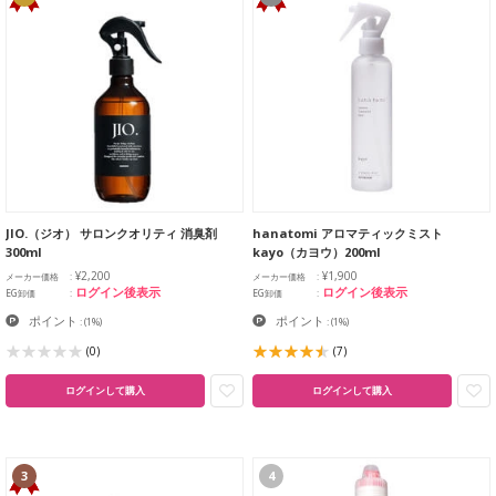
JIO.（ジオ） サロンクオリティ 消臭剤
hanatomi アロマティックミスト
300ml
kayo（カヨウ）200ml
¥2,200
¥1,900
メーカー価格
メーカー価格
ログイン後表示
ログイン後表示
EG卸価
EG卸価
ポイント
ポイント
:
(1%)
:
(1%)
(0)
(7)
ログインして購入
ログインして購入
3
4