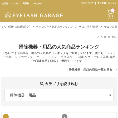
text.skipToContent
text.skipToNavigation
はじめての方
新規登録・ログイン
会員数：
111,537
商品数：
1,085,104
0
カート
まつげ商材の卸通販TOP
カテゴリ別人気商品ランキング
サロン器具/備品
サロン家具
2026.08.03更新
掃除機器・用品の人気商品ランキング
こちらでは
掃除機器・用品
の人気商品ランキングをご紹介しています。他にも
インテリ
ア小物
、
レジカウンター/パーテーション
、
待合スペース関連
など、
サロン器具/備品
の関連商品を幅広くご用意しています。
掃除機器・用品の商品一覧を見る
カテゴリを絞り込む
掃除機器・用品
1
2