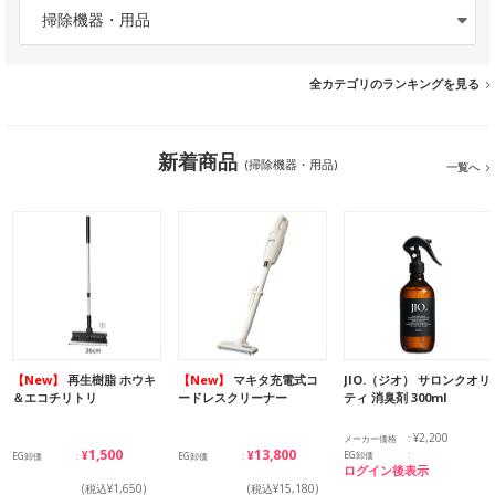
掃除機器・用品
全カテゴリのランキングを見る
新着商品
(掃除機器・用品)
一覧へ
【New】
再生樹脂 ホウキ
【New】
マキタ充電式コ
JIO.（ジオ） サロンクオリ
＆エコチリトリ
ードレスクリーナー
ティ 消臭剤 300ml
¥2,200
メーカー価格
¥1,500
¥13,800
EG卸価
EG卸価
EG卸価
ログイン後表示
(税込¥1,650)
(税込¥15,180)