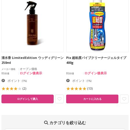
清水香 LimitedEdition ウッディグリーン
Pix 超粘度パイプクリーナージェルタイプ
250ml
400g
オープン価格
メーカー価格
ログイン後表示
ログイン後表示
EG卸価
EG卸価
ポイント
ポイント
:
(1%)
:
(1%)
(2)
(13)
ログインして購入
カートに入れる
カテゴリを絞り込む