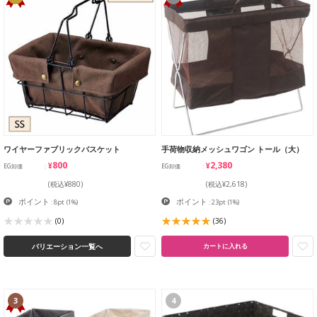
ワイヤーファブリックバスケット
手荷物収納メッシュワゴン トール（大）
¥800
¥2,380
EG卸価
EG卸価
(税込¥880)
(税込¥2,618)
ポイント
ポイント
: 8pt
(1%)
: 23pt
(1%)
(0)
(36)
バリエーション一覧へ
カートに入れる
3
4