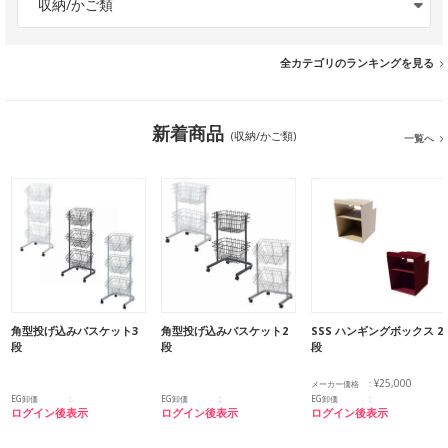
収納/かご類
全カテゴリのランキングを見る
新着商品
(収納/かご類)
一覧へ
角型投げ込みバスケット3
角型投げ込みバスケット2
SSS ハンギングボックス 2
段
段
段
¥25,000
メーカー価格
EG卸価
EG卸価
EG卸価
ログイン後表示
ログイン後表示
ログイン後表示