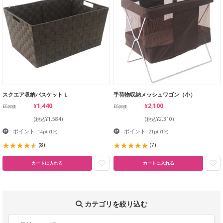
スクエア収納バスケット L
手荷物収納メッシュワゴン（小）
¥1,440
¥2,100
EG卸価
EG卸価
(税込¥1,584)
(税込¥2,310)
ポイント
ポイント
: 14pt
(1%)
: 21pt
(1%)
(8)
(7)
カートに入れる
カートに入れる
カテゴリを絞り込む