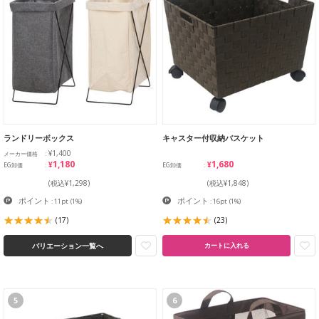
ランドリーボックス
キャスター付収納バスケット
¥1,400
メーカー価格
¥1,180
¥1,680
EG卸価
EG卸価
(税込¥1,298)
(税込¥1,848)
ポイント
ポイント
: 11pt
(1%)
: 16pt
(1%)
(17)
(23)
バリエーション一覧へ
カートに入れる
5
6