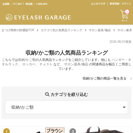
text.skipToContent
text.skipToNavigation
はじめての方
新規登録・ログイン
会員数：
111,667
商品数：
1,089,892
0
カート
まつげ商材の卸通販TOP
カテゴリ別人気商品ランキング
サロン器具/備品
サロン家具
2026.08.03更新
収納/かご類の人気商品ランキング
こちらでは
収納/かご類
の人気商品ランキングをご紹介しています。他にも
ハンガー・タ
オルラック
、
ロッカー
、
チェスト
など、
サロン器具/備品
の関連商品を幅広くご用意し
ています。
収納/かご類の商品一覧を見る
カテゴリを絞り込む
収納/かご類
1
2