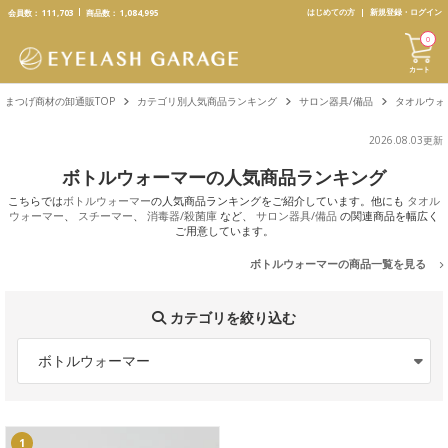
text.skipToContent
text.skipToNavigation
はじめての方
新規登録・ログイン
会員数：
111,703
商品数：
1,084,995
0
カート
まつげ商材の卸通販TOP
カテゴリ別人気商品ランキング
サロン器具/備品
タオルウォ
2026.08.03更新
ボトルウォーマーの人気商品ランキング
こちらでは
ボトルウォーマー
の人気商品ランキングをご紹介しています。他にも
タオル
ウォーマー
、
スチーマー
、
消毒器/殺菌庫
など、
サロン器具/備品
の関連商品を幅広く
ご用意しています。
ボトルウォーマーの商品一覧を見る
カテゴリを絞り込む
ボトルウォーマー
1