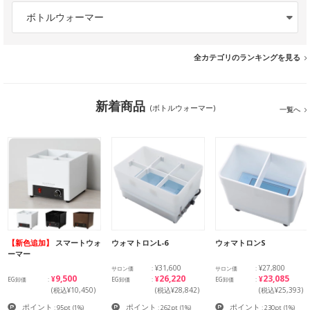
ボトルウォーマー
全カテゴリのランキングを見る
新着商品
(ボトルウォーマー)
一覧へ
【新色追加】
スマートウォ
ウォマトロンL-6
ウォマトロンS
ーマー
¥31,600
¥27,800
サロン価
サロン価
¥9,500
¥26,220
¥23,085
EG卸価
EG卸価
EG卸価
(税込¥10,450)
(税込¥28,842)
(税込¥25,393)
ポイント
ポイント
ポイント
: 95pt
(1%)
: 262pt
(1%)
: 230pt
(1%)