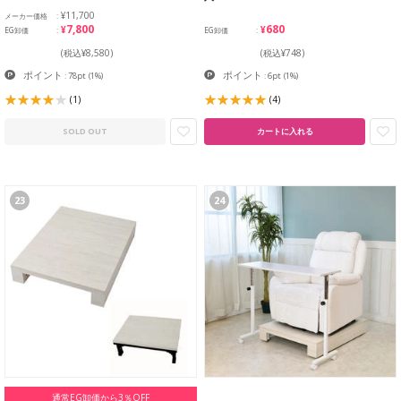
¥11,700
メーカー価格
¥7,800
¥680
EG卸価
EG卸価
(税込¥8,580)
(税込¥748)
ポイント
ポイント
: 78pt
(1%)
: 6pt
(1%)
(1)
(4)
SOLD OUT
カートに入れる
23
24
通常EG卸価から3％OFF