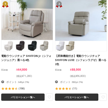
1
2
電動ラウンジチェア SHIFFON Jr（シフォ
【昇降機能付き】電動ラウンジチェア
ンジュニア）選べる4色
SHIFFON LUXE（シフォンラグゼ）選べる
2色
¥64,800
¥88,000
EG卸価
EG卸価
(税込¥71,280)
(税込¥96,800)
ポイント
ポイント
: 648pt
(1%)
: 880pt
(1%)
(198)
(11)
バリエーション一覧へ
バリエーション一覧へ