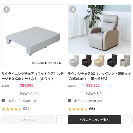
5
6
リクライニングチェア（フットケア）ステ
ラウンジチェアDX（レッグレスト連動タイ
ージ HD-020 カートなし（ホワイト）
プ/幅66cm）【選べる5色】
¥24,800
¥19,800
EG卸価
EG卸価
(税込¥27,280)
(税込¥21,780)
ポイント
ポイント
: 248pt
(1%)
: 198pt
(1%)
(32)
(98)
バリエーション一覧へ
SOLD OUT