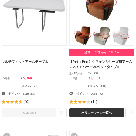
通常EG卸価から31％OFF
マルチフィットアームテーブル
【Petit Pro.】シフォンシリーズ用アーム
レストカバー ベルベットタイプⅡ
¥2,900
通常EG卸価
¥5,980
¥2,000
EG卸価
EG卸価
(税込¥6,578)
(税込¥2,200)
ポイント
ポイント
: 59pt
(1%)
: 20pt
(1%)
(10)
(11)
バリエーション一覧へ
SOLD OUT
33
34