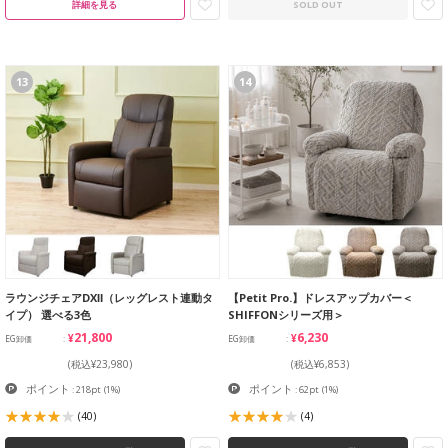
詳細を見る
SOLD OUT
13
14
ラウンジチェアDXⅡ（レッグレスト連動タ
【Petit Pro.】ドレスアップカバー＜
イプ） 選べる3色
SHIFFONシリーズ用＞
¥21,800
¥6,230
EG卸価
EG卸価
(税込¥23,980)
(税込¥6,853)
ポイント
ポイント
: 218pt
(1%)
: 62pt
(1%)
(40)
(4)