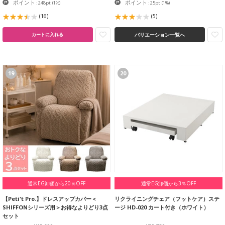
ポイント
ポイント
: 248pt
(1%)
: 25pt
(1%)
(16)
(5)
バリエーション一覧へ
カートに入れる
19
20
通常EG卸価から20％OFF
通常EG卸価から3％OFF
【Peti't Pro.】ドレスアップカバー＜
リクライニングチェア（フットケア）ステ
SHIFFONシリーズ用＞お得なよりどり3点
ージ HD-020 カート付き（ホワイト）
セット