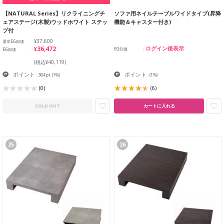
【NATURAL Series】リクライニングチ
ソファ用ネイルテーブルワイドタイプ(昇降
ェアステージ(木製)ウッドホワイト ステッ
機能＆キャスター付き)
プ付
¥37,600
通常EG卸価
¥36,472
ログイン後表示
EG卸価
EG卸価
(税込¥40,119)
ポイント
ポイント
: 364pt
(1%)
:
(1%)
(0)
(6)
SOLD OUT
カートに入れる
25
26