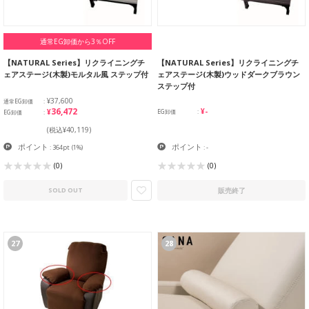
通常EG卸価から3％OFF
【NATURAL Series】リクライニングチ
【NATURAL Series】リクライニングチ
ェアステージ(木製)モルタル風 ステップ付
ェアステージ(木製)ウッドダークブラウン
ステップ付
¥37,600
通常EG卸価
¥36,472
¥-
EG卸価
EG卸価
(税込¥40,119)
ポイント
ポイント
: 364pt
(1%)
: -
(0)
(0)
販売終了
SOLD OUT
27
28