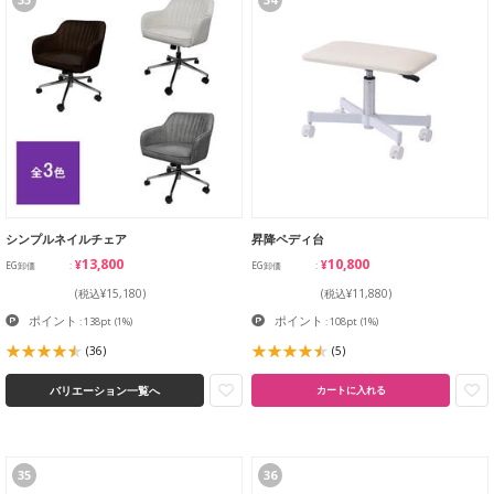
シンプルネイルチェア
昇降ペディ台
¥13,800
¥10,800
EG卸価
EG卸価
(税込¥15,180)
(税込¥11,880)
ポイント
ポイント
: 138pt
(1%)
: 108pt
(1%)
(36)
(5)
バリエーション一覧へ
カートに入れる
35
36