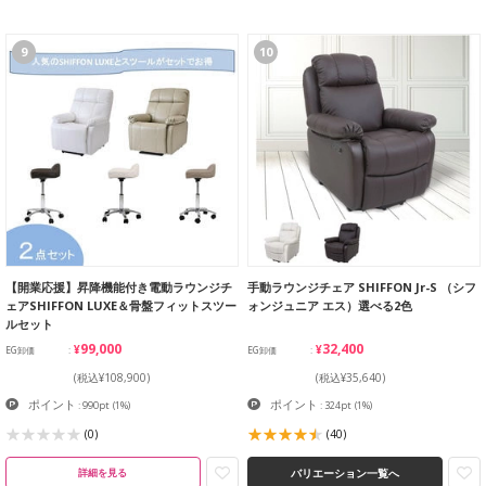
9
10
【開業応援】昇降機能付き電動ラウンジチ
手動ラウンジチェア SHIFFON Jr-S （シフ
ェアSHIFFON LUXE＆骨盤フィットスツー
ォンジュニア エス）選べる2色
ルセット
¥99,000
¥32,400
EG卸価
EG卸価
(税込¥108,900)
(税込¥35,640)
ポイント
ポイント
: 990pt
(1%)
: 324pt
(1%)
(0)
(40)
バリエーション一覧へ
詳細を見る