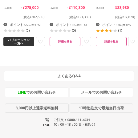
¥275,000
¥110,300
¥88,980
EG卸価
EG卸価
EG卸価
(税込¥302,500)
(税込¥121,330)
(税込¥97,878)
ポイント
ポイント
ポイント
: 2750pt
(1%)
: 1103pt
(1%)
: 889pt
(1%)
(0)
(0)
(1)
バリエーション
詳細を見る
詳細を見る
一覧へ
よくあるQ&A
LINE
でのお問い合わせ
メールでのお問い合わせ
3,000円以上通常送料無料
17時迄注文で最短当日出荷
ご注文：0800-111-4231
10：00～18：00(日・祝除く)
FREE