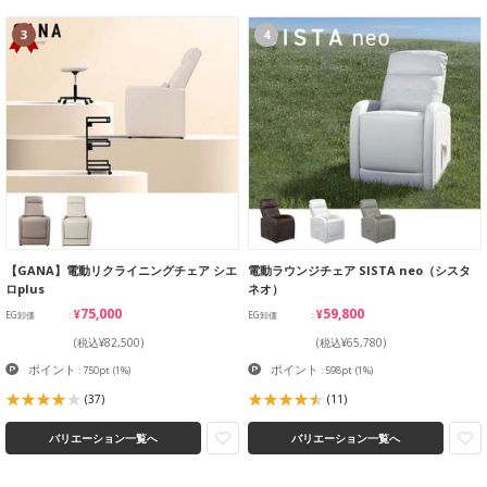
3
4
【GANA】電動リクライニングチェア シエ
電動ラウンジチェア SISTA neo（シスタ
ロplus
ネオ）
¥75,000
¥59,800
EG卸価
EG卸価
(税込¥82,500)
(税込¥65,780)
ポイント
ポイント
: 750pt
(1%)
: 598pt
(1%)
(37)
(11)
バリエーション一覧へ
バリエーション一覧へ