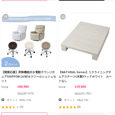
11
12
【開業応援】昇降機能付き電動ラウンジチ
【NATURAL Series】リクライニングチ
ェアSHIFFON LUXE＆スツールシュシュセ
ェアステージ(木製)ウッドホワイト カー
ット
トなし
¥88,980
¥29,800
EG卸価
EG卸価
(税込¥97,878)
(税込¥32,780)
ポイント
ポイント
: 889pt
(1%)
: 298pt
(1%)
(1)
(3)