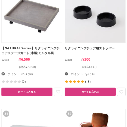
【NATURAL Series】リクライニングチ
リクライニングチェア用ストッパー
ェアステージカート(木製)モルタル風
¥6,500
¥300
EG卸価
EG卸価
(税込¥7,150)
(税込¥330)
ポイント
ポイント
: 65pt
(1%)
: 3pt
(1%)
(0)
(15)
カートに入れる
カートに入れる
31
32