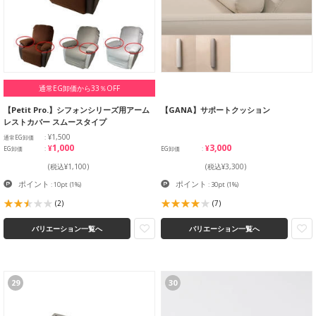
通常EG卸価から33％OFF
【Petit Pro.】シフォンシリーズ用アーム
【GANA】サポートクッション
レストカバー スムースタイプ
¥1,500
通常EG卸価
¥1,000
¥3,000
EG卸価
EG卸価
(税込¥1,100)
(税込¥3,300)
ポイント
ポイント
: 10pt
(1%)
: 30pt
(1%)
(2)
(7)
バリエーション一覧へ
バリエーション一覧へ
29
30