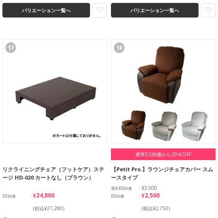
バリエーション一覧へ
バリエーション一覧へ
17
18
通常EG卸価から29％OFF
リクライニングチェア（フットケア）ステ
【Petit Pro.】ラウンジチェアカバー スム
ージ HD-020 カートなし（ブラウン）
ースタイプ
¥3,500
通常EG卸価
¥24,800
¥2,500
EG卸価
EG卸価
(税込¥27,280)
(税込¥2,750)