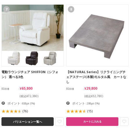
7
8
電動ラウンジチェア SHIFFON（シフォ
【NATURAL Series】リクライニングチ
ン） 選べる3色
ェアステージ(木製)モルタル風 カートな
し
¥65,800
¥29,800
EG卸価
EG卸価
(税込¥72,380)
(税込¥32,780)
ポイント
ポイント
: 658pt
(1%)
: 298pt
(1%)
(76)
(15)
バリエーション一覧へ
カートに入れる