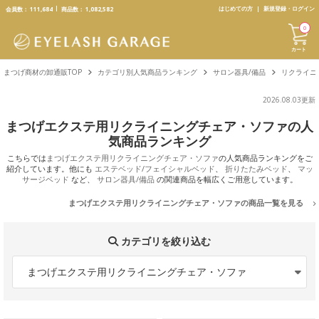
text.skipToContent
text.skipToNavigation
はじめての方
新規登録・ログイン
会員数：
111,684
商品数：
1,082,582
0
カート
まつげ商材の卸通販TOP
カテゴリ別人気商品ランキング
サロン器具/備品
リクライニ
2026.08.03更新
まつげエクステ用リクライニングチェア・ソファの人
気商品ランキング
こちらでは
まつげエクステ用リクライニングチェア・ソファ
の人気商品ランキングをご
紹介しています。他にも
エステベッド/フェイシャルベッド
、
折りたたみベッド
、
マッ
サージベッド
など、
サロン器具/備品
の関連商品を幅広くご用意しています。
まつげエクステ用リクライニングチェア・ソファの商品一覧を見る
カテゴリを絞り込む
まつげエクステ用リクライニングチェア・ソファ