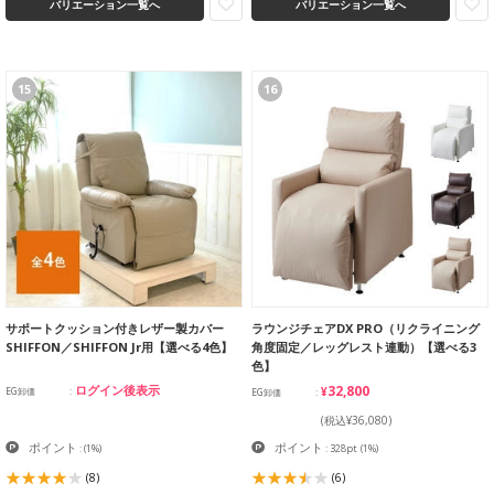
バリエーション一覧へ
バリエーション一覧へ
15
16
サポートクッション付きレザー製カバー
ラウンジチェアDX PRO（リクライニング
SHIFFON／SHIFFON Jr用【選べる4色】
角度固定／レッグレスト連動）【選べる3
色】
¥32,800
ログイン後表示
EG卸価
EG卸価
(税込¥36,080)
ポイント
ポイント
:
(1%)
: 328pt
(1%)
(8)
(6)