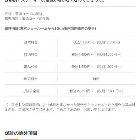
対応例）スチーマーの電源が着かなくなってしまった。
症状：電源コードの断線
修理内容：電源コードの交換
修理明細(東京ショールームから10km圏内訪問修理の場合)
基本料金
税込13,200円 (税別12,000円)
技術料金
税込4,400円～ (税別4,000円～)
部品代金
税込1,650円～ (税別1,500円～)
出張料金
無料
ご請求金額
税込19,250円～ (税別17,500円～)
【ご注意】訪問時事情により修理出来なかった場合やキャンセルされた場合は基本料
金のみ、ご請求させて頂きます。予めご了承の程、お願い申し上げます。
保証の除外項目