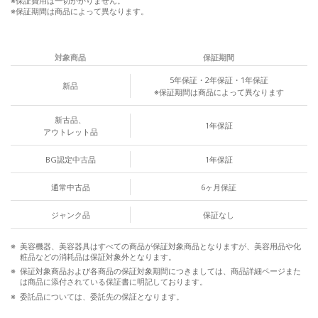
※保証費用は一切かかりません。
※保証期間は商品によって異なります。
対象商品
保証期間
5年保証・2年保証・1年保証
新品
※保証期間は商品によって異なります
新古品、
1年保証
アウトレット品
BG認定中古品
1年保証
通常中古品
6ヶ月保証
ジャンク品
保証なし
美容機器、美容器具はすべての商品が保証対象商品となりますが、美容用品や化
粧品などの消耗品は保証対象外となります。
保証対象商品および各商品の保証対象期間につきましては、商品詳細ページまた
は商品に添付されている保証書に明記しております。
委託品については、委託先の保証となります。