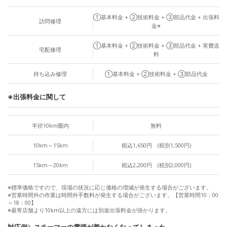
①基本料金 + ②技術料金 + ③部品代金 + 出張料
訪問修理
金※
①基本料金 + ②技術料金 + ③部品代金 + 実費送
宅配修理
料
持ち込み修理
①基本料金 + ②技術料金 + ③部品代金
※出張料金に関して
半径10km圏内
無料
10km～15km
税込1,650円 (税別1,500円)
15km～20km
税込2,200円 (税別2,000円)
※標準価格ですので、現場の状況に応じ価格の増減が発生する場合がございます。
※営業時間外の作業は時間外手数料が発生する場合がございます。【営業時間10：00
～18：00】
※最寄店舗より10km以上の遠方には別途出張料金が掛かります。