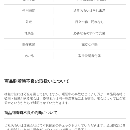
使用頻度
通常あるいはそれ未満
外観
目立つ傷、汚れなし
付属品
必要なものすべて完備
動作状況
完璧な作動
その他
取扱説明書付属
商品到着時不良の取扱いについて
梱包方法には万全を期しておりますが、運送中の事故などにより万が一商品到着時に
破損・故障がある場合は、修理または同一程度商品による交換、場合によっては全額
返金というかたちで対応させていただきます。
商品到着時不良の判断について
当社あるいは運送会社にて不良箇所のチェックをさせていただきます。原因特定に多
少お時間をいただく場合がございますので予めご了承下さい。