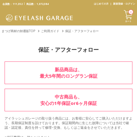
text.skipToContent
text.skipToNavigation
はじめての方
新規登録・ログイン
会員数：
111,352
商品数：
1,072,384
0
カート
まつげ商材の卸通販TOP
ご利用ガイド
保証・アフターフォロー
保証・アフターフォロー
新品商品は、
最大5年間のロングラン保証
中古商品も、
安心の1年保証or6ヶ月保証
アイラッシュガレージの取り扱う商品には、お客様に安心してご購入いただけますよ
う、長期保証制度を設けております。保証期間内に生じた故障については当社で確
認・認定後、責任を持って修理･交換、もしくはご返金をさせていただきます。