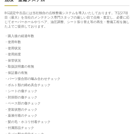
BG認定中古品には当社独自の点検整備システムを導入いたしております。下記27項
目（最大）を当社のメンテナンス専門スタッフの厳しい目で点検・査定し、必要に応
じてオーバーホールやリペア、油圧調整、シート張り替え等の再生・整備工程を施し
た上でご提供しております。
購入後の経過年数
使用年数
使用状況
使用頻度
保管状況
取扱説明書の有無
保証書の有無
パーツ接合部の噛み合わせチェック
ボルト類の締め具合チェック
シートの傷チェック
肘掛部の傷チェック
ベース部の傷チェック
塗装状態のチェック
薬液付着のチェック
髪の毛・ホコリ付着チェック
付属部品チェック
ラバー類の劣化チェック