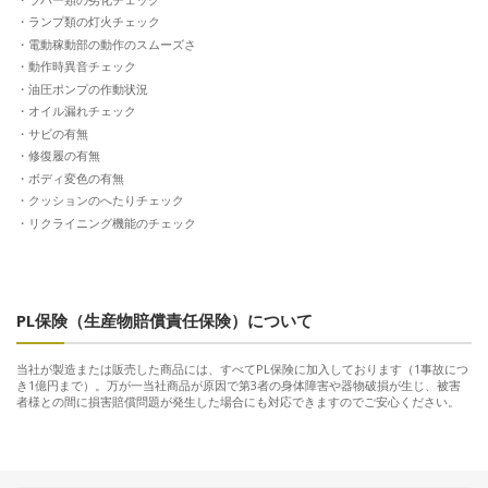
ランプ類の灯火チェック
電動稼動部の動作のスムーズさ
動作時異音チェック
油圧ポンプの作動状況
オイル漏れチェック
サビの有無
修復履の有無
ボディ変色の有無
クッションのへたりチェック
リクライニング機能のチェック
PL保険（生産物賠償責任保険）について
当社が製造または販売した商品には、すべてPL保険に加入しております（1事故につ
き1億円まで）。万が一当社商品が原因で第3者の身体障害や器物破損が生じ、被害
者様との間に損害賠償問題が発生した場合にも対応できますのでご安心ください。