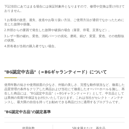
下記項目にあてはまる場合には保証対象外となりますので、修理や交換は受け付けて
おりません。
お客様の故意、過失、改造やお取り扱い方法、ご使用方法が適切でなかったために
生じた故障や損傷。
外部からの要因で発生した故障や破損の場合（落雷、停電、災害など）。
レザー類の破れ、変色、消耗パーツの劣化、磨耗、錆び、変質、変色、その他類似
の状態。
所有者が当初の購入者でない場合。
"BG認定中古品"（＝BGギャランティード）について
使用年数の短さや使用頻度の少なさ、外観の美しさ、完璧な動作状況など、徹底した
品質管理の条件をクリアした商品および当社にて徹底したオーバーホールを施し、再
生した商品には、"BG認定中古品"（＝BGギャランティード）として、中古品として
は異例の長期1年保証をお付けいたしております。これは当社がセレクト・メンテナ
ンスし、最大限の自信を持ってお勧めできる商品だけに適用するプログラムです。
"BG認定中古品"の認定基準
使用年数
5年未満または、再生品