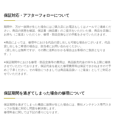
保証対応・アフターフォローについて
期間中、万が一故障が生じた場合にはご購入店にお電話もしくはメールでご連絡くだ
さい。商品の状態を確認、保証書（納品書）のご提示をいただいた後、商品を店舗に
お持ち（ご返送）いただくか、修理・部品交換などの手配をさせていただきます。
※商品によっては、修理中における代品の貸し出しも可能な場合がございます。代品
貸し出しをご希望の場合は、担当者にお問い合わせください。
（貸し出しは無料ですが、その際に送料がかかる場合はお客様のご負担となりま
す。）
※保証期間中における修理・部品交換等の費用は、商品販売代金の50％を上限に補填
させていただいております。保証代金を超えた修理費用等は保証できかねますので予
めご了承ください。その場合につきましては商品返品扱い（ご返金）としてご対応さ
せていただきます。
保証期間を過ぎてしまった場合の修理について
保証期間を過ぎてしまった機器に故障が生じた場合には、弊社メンテナンス専門スタ
ッフが迅速に対応し問題を解決致します。
修理料金に関しては下記の通りになります。