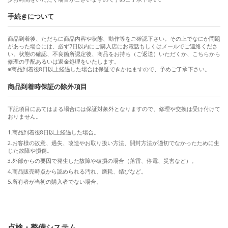
手続きについて
商品到着後、ただちに商品内容や状態、動作等をご確認下さい。その上でなにか問題
があった場合には、必ず7日以内にご購入店にお電話もしくはメールでご連絡くださ
い。状態の確認、不良箇所認定後、商品をお持ち（ご返送）いただくか、こちらから
修理の手配あるいは返金処理をいたします。
※商品到着後8日以上経過した場合は保証できかねますので、予めご了承下さい。
商品到着時保証の除外項目
下記項目にあてはまる場合には保証対象外となりますので、修理や交換は受け付けて
おりません。
商品到着後8日以上経過した場合。
お客様の故意、過失、改造やお取り扱い方法、開封方法が適切でなかったために生
じた故障や損傷。
外部からの要因で発生した故障や破損の場合（落雷、停電、災害など）。
商品販売時点から認められる汚れ、磨耗、錆びなど。
所有者が当初の購入者でない場合。
点検・整備システム