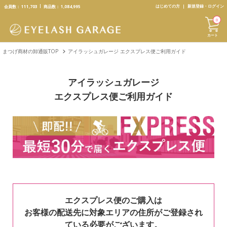
text.skipToContent
text.skipToNavigation
はじめての方
新規登録・ログイン
会員数：
111,703
商品数：
1,084,995
0
カート
まつげ商材の卸通販TOP
アイラッシュガレージ エクスプレス便ご利用ガイド
アイラッシュガレージ
エクスプレス便ご利用ガイド
エクスプレス便のご購入は
お客様の配送先に対象エリアの住所がご登録され
ている必要がございます。