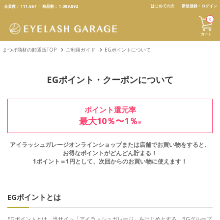
text.skipToContent
text.skipToNavigation
はじめての方
新規登録・ログイン
会員数：
111,667
商品数：
1,089,892
0
カート
まつげ商材の卸通販TOP
ご利用ガイド
EGポイントについて
EGポイント・クーポンについて
ポイント還元率
最大10％〜1％
※
アイラッシュガレージオンラインショップまたは店舗でお買い物をすると、
お得なポイントがどんどん貯まる！
1ポイント＝1円として、次回からのお買い物に使えます！
EGポイントとは
EGポイントとは、当サイト「アイラッシュガレージ」をはじめとする、BGグループ