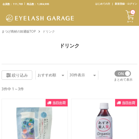
text.skipToContent
text.skipToNavigation
はじめての方
新規登録・ログイン
会員数：
111,703
商品数：
1,084,995
0
カート
まつげ商材の卸通販TOP
ドリンク
ドリンク
おすすめ順
30
件表示
絞り込み
まとめて表示
3件中 1～3件