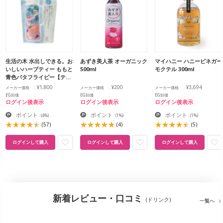
生活の木 水出しできる。お
あずき美人茶 オーガニック
マイハニー ハニービネガー
いしいハーブティー ももと
500ml
モクテル 300ml
青色バタフライピー【テ…
¥1,800
¥200
¥3,694
メーカー価格
メーカー価格
メーカー価格
EG卸価
EG卸価
EG卸価
ログイン後表示
ログイン後表示
ログイン後表示
ポイント
ポイント
ポイント
:
(4%)
:
(1%)
:
(1%)
(57)
(4)
(5)
ログインして購入
ログインして購入
ログインして購入
新着レビュー・口コミ
(ドリンク)
一覧へ