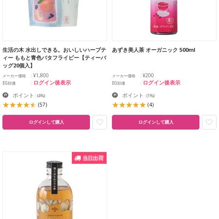
生活の木 水出しできる。おいしいハーブテ
あずき美人茶 オーガニック 500ml
ィー ももと青色バタフライピー【ティーバ
ッグ20個入】
¥1,800
¥200
メーカー価格
メーカー価格
ログイン後表示
ログイン後表示
EG卸価
EG卸価
ポイント
ポイント
:
(4%)
:
(1%)
(57)
(4)
ログインして購入
ログインして購入