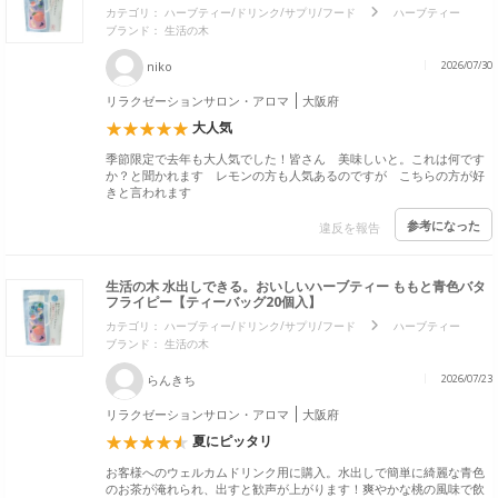
カテゴリ：
ハーブティー/ドリンク/サプリ/フード
ハーブティー
ブランド：
生活の木
niko
2026/07/30
リラクゼーションサロン・アロマ
大阪府
大人気
季節限定で去年も大人気でした！皆さん 美味しいと。これは何です
か？と聞かれます レモンの方も人気あるのですが こちらの方が好
きと言われます
参考になった
違反を報告
生活の木 水出しできる。おいしいハーブティー ももと青色バタ
フライピー【ティーバッグ20個入】
カテゴリ：
ハーブティー/ドリンク/サプリ/フード
ハーブティー
ブランド：
生活の木
らんきち
2026/07/23
リラクゼーションサロン・アロマ
大阪府
夏にピッタリ
​お客様へのウェルカムドリンク用に購入。水出しで簡単に綺麗な青色
のお茶が淹れられ、出すと歓声が上がります！爽やかな桃の風味で飲