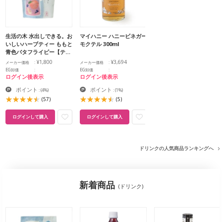
生活の木 水出しできる。お
マイハニー ハニービネガー
いしいハーブティー ももと
モクテル 300ml
青色バタフライピー【テ…
¥1,800
¥3,694
メーカー価格
メーカー価格
EG卸価
EG卸価
ログイン後表示
ログイン後表示
ポイント
ポイント
:
(4%)
:
(1%)
(57)
(5)
ログインして購入
ログインして購入
ドリンクの人気商品ランキングへ
新着商品
(ドリンク)