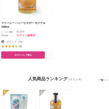
マイハニー ハニービネガー モクテル
300ml
¥3,694
メーカー価格
ログイン後表示
EG卸価
ポイント
:
(1%)
(5)
ログインして購入
人気商品ランキング
(ドリンク)
一覧へ
1
2