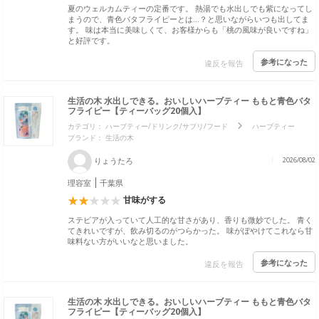
夏のウェルカムティーの定番です。 熱湯でも水出しでも紫になってし
まうので、青色バタフライピーとは...？と思いながらいつも出してま
す。 味は本当に美味しくて、お客様からも「桃の風味が良いですね」
と好評です。
参考になった
違反を報告
生活の木 水出しできる。おいしいハーブティー ももと青色バタ
フライピー【ティーバッグ20個入】
カテゴリ：
ハーブティー/ドリンク/サプリ/フード
ハーブティー
ブランド：
生活の木
りょうたろ
2026/08/02
理容室
千葉県
甘味がする
ステビアが入っていて人工的な甘さがあり、香りも微妙でした。 青く
てきれいですが、飲み切るのがつらかった。 味がぼやけてこれなら甘
味料ない方がいいなと思いました。
参考になった
違反を報告
生活の木 水出しできる。おいしいハーブティー ももと青色バタ
フライピー【ティーバッグ20個入】