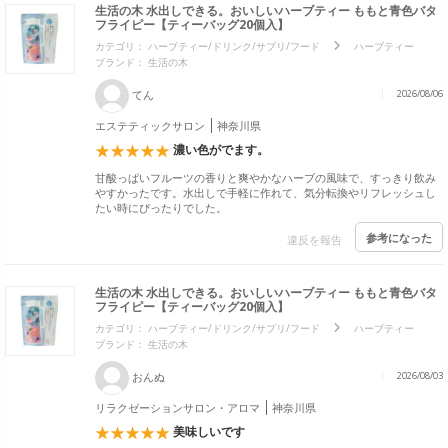
生活の木 水出しできる。おいしいハーブティー ももと青色バタ
フライピー【ティーバッグ20個入】
カテゴリ：
ハーブティー/ドリンク/サプリ/フード
ハーブティー
ブランド：
生活の木
てん
2026/08/06
エステティックサロン
神奈川県
濃い色がでます。
甘酸っぱいフルーツの香りと爽やかなハーブの風味で、すっきり飲み
やすかったです。水出しで手軽に作れて、気分転換やリフレッシュし
たい時にぴったりでした。
参考になった
違反を報告
生活の木 水出しできる。おいしいハーブティー ももと青色バタ
フライピー【ティーバッグ20個入】
カテゴリ：
ハーブティー/ドリンク/サプリ/フード
ハーブティー
ブランド：
生活の木
おんぬ
2026/08/03
リラクゼーションサロン・アロマ
神奈川県
美味しいです