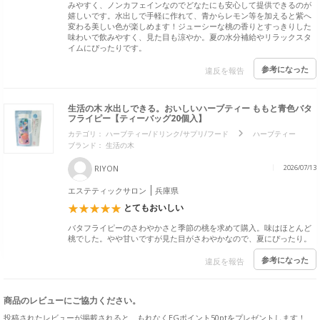
みやすく、ノンカフェインなのでどなたにも安心して提供できるのが
嬉しいです。水出しで手軽に作れて、青からレモン等を加えると紫へ
変わる美しい色が楽しめます！ジューシーな桃の香りとすっきりした
味わいで飲みやすく、見た目も涼やか。夏の水分補給やリラックスタ
イムにぴったりです。
参考になった
違反を報告
生活の木 水出しできる。おいしいハーブティー ももと青色バタ
フライピー【ティーバッグ20個入】
カテゴリ：
ハーブティー/ドリンク/サプリ/フード
ハーブティー
ブランド：
生活の木
RIYON
2026/07/13
エステティックサロン
兵庫県
とてもおいしい
バタフライピーのさわやかさと季節の桃を求めて購入。味はほとんど
桃でした。やや甘いですが見た目がさわやかなので、夏にぴったり。
参考になった
違反を報告
商品のレビューにご協力ください。
投稿されたレビューが掲載されると、もれなくEGポイント50ptをプレゼントします！