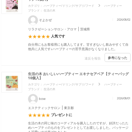
カテゴリ：
ハーブティー/ドリンク/サプリ/フード
ハーブティー
ブランド：
生活の木
そよかぜ
2026/08/02
リラクゼーションサロン・アロマ
茨城県
人気です
自分用にもお客様用にも購入してます。甘すぎないし飲みやすくて自
他共に人気です♪ハーブティーの苦手意識がなくなりました。
参考になった
違反を報告
生活の木 おいしいハーブティー エキナセアベア【ティーバッグ
10個入】
カテゴリ：
ハーブティー/ドリンク/サプリ/フード
ハーブティー
ブランド：
生活の木
bow
2026/08/01
エステティックサロン
東京都
プレゼントに
生活の木の同じ味のコーディアルを購入したのですが、好評だったた
めハーブティのものをプレゼントとしてお渡ししました。パッケージ
も可愛いので喜ばれました。