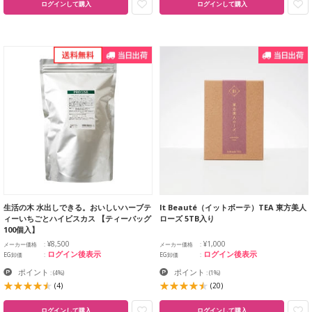
ログインして購入
ログインして購入
生活の木 水出しできる。おいしいハーブテ
It Beauté（イットボーテ）TEA 東方美人
ィーいちごとハイビスカス 【ティーバッグ
ローズ 5TB入り
100個入】
¥8,500
¥1,000
メーカー価格
メーカー価格
ログイン後表示
ログイン後表示
EG卸価
EG卸価
ポイント
ポイント
:
(4%)
:
(1%)
(4)
(20)
ログインして購入
ログインして購入