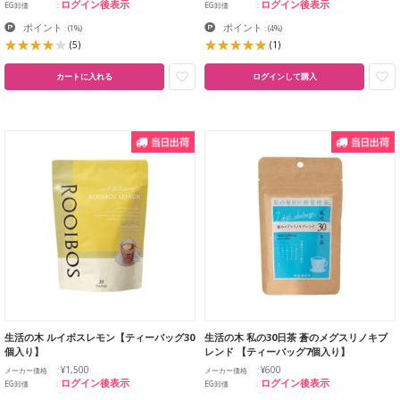
ログイン後表示
ログイン後表示
EG卸価
EG卸価
ポイント
ポイント
:
(1%)
:
(4%)
(5)
(1)
カートに入れる
ログインして購入
生活の木 ルイボスレモン【ティーバッグ30
生活の木 私の30日茶 蒼のメグスリノキブ
個入り】
レンド 【ティーバッグ7個入り】
¥1,500
¥600
メーカー価格
メーカー価格
ログイン後表示
ログイン後表示
EG卸価
EG卸価