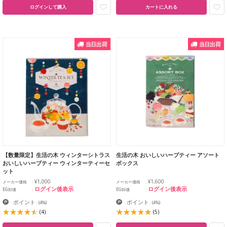
ログインして購入
カートに入れる
【数量限定】生活の木 ウィンターシトラス
生活の木 おいしいハーブティー アソート
おいしいハーブティー ウィンターティーセ
ボックス
ット
¥1,000
¥1,600
メーカー価格
メーカー価格
ログイン後表示
ログイン後表示
EG卸価
EG卸価
ポイント
ポイント
:
(4%)
:
(4%)
(4)
(5)