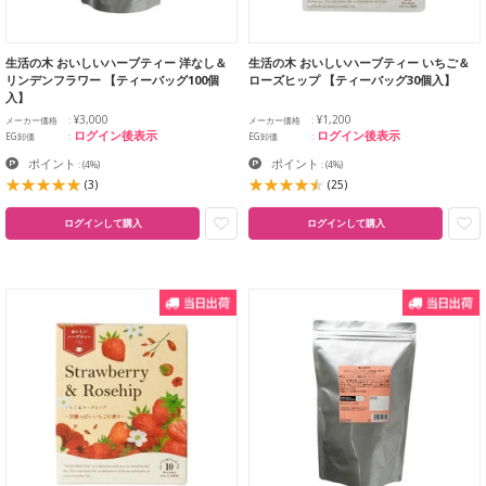
生活の木 おいしいハーブティー 洋なし＆
生活の木 おいしいハーブティー いちご＆
リンデンフラワー 【ティーバッグ100個
ローズヒップ 【ティーバッグ30個入】
入】
¥3,000
¥1,200
メーカー価格
メーカー価格
ログイン後表示
ログイン後表示
EG卸価
EG卸価
ポイント
ポイント
:
(4%)
:
(4%)
(3)
(25)
ログインして購入
ログインして購入