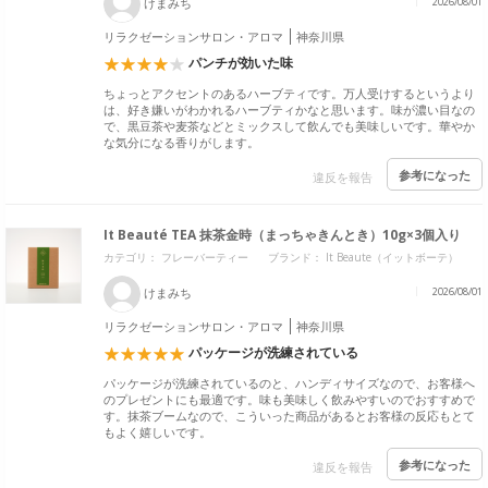
けまみち
2026/08/01
リラクゼーションサロン・アロマ
神奈川県
パンチが効いた味
ちょっとアクセントのあるハーブティです。万人受けするというより
は、好き嫌いがわかれるハーブティかなと思います。味が濃い目なの
で、黒豆茶や麦茶などとミックスして飲んでも美味しいです。華やか
な気分になる香りがします。
参考になった
違反を報告
It Beauté TEA 抹茶金時（まっちゃきんとき）10g×3個入り
カテゴリ： フレーバーティー
ブランド：
It Beaute（イットボーテ）
けまみち
2026/08/01
リラクゼーションサロン・アロマ
神奈川県
パッケージが洗練されている
パッケージが洗練されているのと、ハンディサイズなので、お客様へ
のプレゼントにも最適です。味も美味しく飲みやすいのでおすすめで
す。抹茶ブームなので、こういった商品があるとお客様の反応もとて
もよく嬉しいです。
参考になった
違反を報告