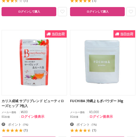
(1)
(1)
ログインして購入
ログインして購入
カリス成城 サプリブレンド ビューティロ
FUCHIBA 沖縄よもぎパウダー 30g
ーズヒップ 7包入
¥600
¥3,000
メーカー価格
メーカー価格
ログイン後表示
ログイン後表示
EG卸価
EG卸価
ポイント
ポイント
:
(1%)
:
(1%)
(1)
(1)