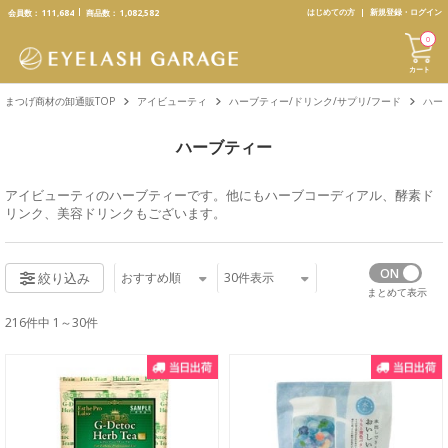
text.skipToContent
text.skipToNavigation
はじめての方
新規登録・ログイン
会員数：
111,684
商品数：
1,082,582
0
カート
まつげ商材の卸通販TOP
アイビューティ
ハーブティー/ドリンク/サプリ/フード
ハー
ハーブティー
アイビューティ
のハーブティーです。他にも
ハーブコーディアル
、
酵素ド
リンク
、
美容ドリンク
もございます。
おすすめ順
30
件表示
絞り込み
まとめて表示
216件中 1～30件