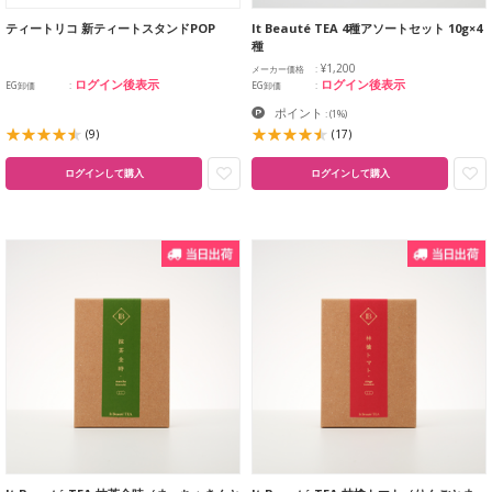
ティートリコ 新ティートスタンドPOP
It Beauté TEA 4種アソートセット 10g×4
種
¥1,200
メーカー価格
ログイン後表示
ログイン後表示
EG卸価
EG卸価
ポイント
:
(1%)
(9)
(17)
ログインして購入
ログインして購入