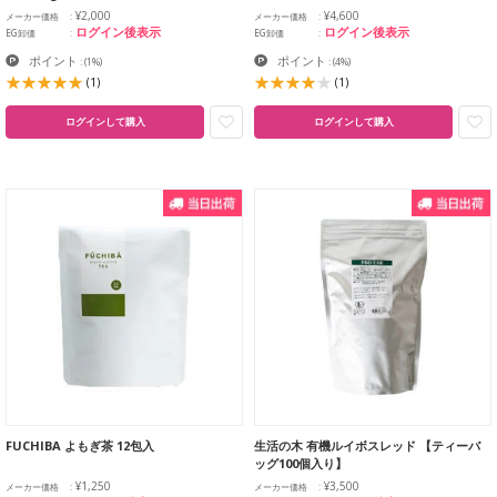
¥2,000
¥4,600
メーカー価格
メーカー価格
ログイン後表示
ログイン後表示
EG卸価
EG卸価
ポイント
ポイント
:
(1%)
:
(4%)
(1)
(1)
ログインして購入
ログインして購入
FUCHIBA よもぎ茶 12包入
生活の木 有機ルイボスレッド 【ティーバ
ッグ100個入り】
¥1,250
¥3,500
メーカー価格
メーカー価格