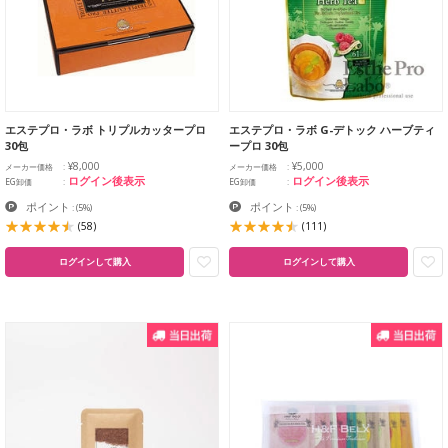
エステプロ・ラボ トリプルカッタープロ
エステプロ・ラボ G-デトック ハーブティ
30包
ープロ 30包
¥8,000
¥5,000
メーカー価格
メーカー価格
ログイン後表示
ログイン後表示
EG卸価
EG卸価
ポイント
ポイント
:
(5%)
:
(5%)
(58)
(111)
ログインして購入
ログインして購入