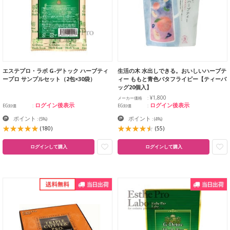
エステプロ・ラボ G-デトック ハーブティ
生活の木 水出しできる。おいしいハーブテ
ープロ サンプルセット（2包×30袋）
ィー ももと青色バタフライピー【ティーバ
ッグ20個入】
¥1,800
メーカー価格
ログイン後表示
ログイン後表示
EG卸価
EG卸価
ポイント
ポイント
:
(5%)
:
(4%)
(180)
(55)
ログインして購入
ログインして購入