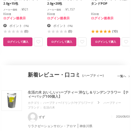
2.0g×15包
2.0g×20包
タンドPOP
¥921
¥1,157
メーカー価格
メーカー価格
EG卸価
EG卸価
EG卸価
ログイン後表示
ログイン後表示
ログイン後表示
ポイント
ポイント
:
(1%)
:
(1%)
(0)
(0)
(10)
ログインして購入
ログインして購入
ログインして購入
新着レビュー・口コミ
(ハーブティー)
一覧へ
生活の木 おいしいハーブティー 洋なし＆リンデンフラワー 【テ
ィーバッグ100個入】
カテゴリ：
ハーブティー/ドリンク/サプリ/フード
ハーブティー
ブランド：
生活の木
ずず
2026/08/03
リラクゼーションサロン・アロマ
神奈川県