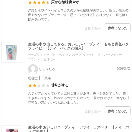
仄かな酸味爽やか
洋梨とホワイトハイビスカスの仄かな酸味が美味しい。新しい感覚の
爽やかなハーブティーです。思っていたほど甘さは少なく、癖も無く
飲み易いです。
参考になった
違反を報告
生活の木 水出しできる。おいしいハーブティー ももと青色バタ
フライピー【ティーバッグ20個入】
カテゴリ：
ハーブティー/ドリンク/サプリ/フード
ハーブティー
ブランド：
生活の木
りょうたろ
2026/08/02
理容室
千葉県
甘味がする
ステビアが入っていて人工的な甘さがあり、香りも微妙でした。 青く
てきれいですが、飲み切るのがつらかった。 味がぼやけてこれなら甘
味料ない方がいいなと思いました。
参考になった
違反を報告
生活の木 おいしいハーブティー アサイーラズベリー【ティーバ
ッグ10個入】