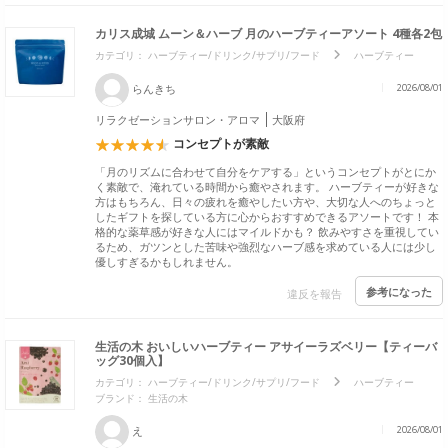
カリス成城 ムーン＆ハーブ 月のハーブティーアソート 4種各2包
カテゴリ：
ハーブティー/ドリンク/サプリ/フード
ハーブティー
らんきち
2026/08/01
リラクゼーションサロン・アロマ
大阪府
コンセプトが素敵
「月のリズムに合わせて自分をケアする」というコンセプトがとにか
く素敵で、淹れている時間から癒やされます。 ハーブティーが好きな
方はもちろん、日々の疲れを癒やしたい方や、大切な人へのちょっと
したギフトを探している方に心からおすすめできるアソートです！ 本
格的な薬草感が好きな人にはマイルドかも？ 飲みやすさを重視してい
るため、ガツンとした苦味や強烈なハーブ感を求めている人には少し
優しすぎるかもしれません。
参考になった
違反を報告
生活の木 おいしいハーブティー アサイーラズベリー【ティーバ
ッグ30個入】
カテゴリ：
ハーブティー/ドリンク/サプリ/フード
ハーブティー
ブランド：
生活の木
え
2026/08/01