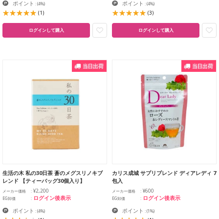
ポイント
ポイント
:
(4%)
:
(4%)
(1)
(3)
ログインして購入
ログインして購入
生活の木 私の30日茶 蒼のメグスリノキブ
カリス成城 サプリブレンド ディアレディ 7
レンド 【ティーバッグ30個入り】
包入
¥2,200
¥600
メーカー価格
メーカー価格
ログイン後表示
ログイン後表示
EG卸価
EG卸価
ポイント
ポイント
:
(4%)
:
(1%)