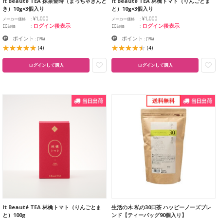
It Beauté TEA 抹茶金時（まっちゃきんと
It Beauté TEA 林檎トマト（りんごとま
き）10g×3個入り
と）10g×3個入り
¥1,000
¥1,000
メーカー価格
メーカー価格
ログイン後表示
ログイン後表示
EG卸価
EG卸価
ポイント
ポイント
:
(1%)
:
(1%)
(4)
(4)
ログインして購入
ログインして購入
It Beauté TEA 林檎トマト（りんごとま
生活の木 私の30日茶 ハッピーノーズブレ
と）100g
ンド【ティーバッグ90個入り】