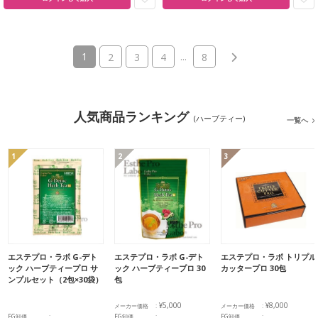
(current)
1
...
2
3
4
8
人気商品ランキング
(ハーブティー)
一覧へ
1
2
3
エステプロ・ラボ G-デト
エステプロ・ラボ G-デト
エステプロ・ラボ トリプル
ック ハーブティープロ サ
ック ハーブティープロ 30
カッタープロ 30包
ンプルセット（2包×30袋）
包
¥5,000
¥8,000
メーカー価格
メーカー価格
EG卸価
EG卸価
EG卸価