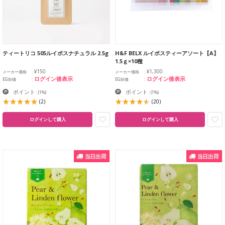
ティートリコ 505ルイボスナチュラル 2.5g
H&F BELX ルイボスティーアソート【A】
1.5ｇ×10種
¥150
¥1,300
メーカー価格
メーカー価格
ログイン後表示
ログイン後表示
EG卸価
EG卸価
ポイント
ポイント
:
(1%)
:
(1%)
(2)
(20)
ログインして購入
ログインして購入