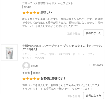
フリーランス美容師/ネイリスト/セラピスト
愛知県
美味しい
暖かく飲んでも美味しいですが、酸味が強くなる気がします。 冷蔵庫
で冷やしてから飲むと香りが引き立ち、酸味も気になりません！ 他の
フレーバーも購入してみようと思いました(*^^*)
参考になった
違反を報告
生活の木 おいしいハーブティー プリンセスタイム【ティーバッ
グ100個入】
カテゴリ：
ハーブティー/ドリンク/サプリ/フード
ハーブティー
ブランド：
生活の木
chichi
2026/07/31
美容室
静岡県
お客様に好評です！
通常パックを購入して、お客様からとても喜んでいただけたアフター
ドリンクです！！ お得用は有り難いです。リピートします！
参考になった
違反を報告