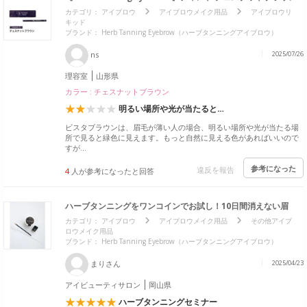
カテゴリ：
アイブロウ
アイブロウメイク用品
アイブロウリ
キッド
ブランド： Herb Tanning Eyebrow（ハーブタンニングアイブロウ）
ns
2025/07/26
理容室
山形県
カラー : チェスナットブラウン
明るい場所や光が当たると…
ビスタブラウンは、眉毛が薄い人の場合、明るい場所や光が当たる場
所で見ると緑色に見えます。もっと自然に見える色があればいいので
すが…
参考になった
違反を報告
4
人が参考になったと回答
ハーブタンニングをワンコインでお試し！10日間消えない眉
カテゴリ：
アイブロウ
アイブロウメイク用品
その他アイブ
ロウメイク用品
ブランド： Herb Tanning Eyebrow（ハーブタンニングアイブロウ）
まりさん
2025/04/23
アイビューティサロン
岡山県
ハーブタンニングセミナー