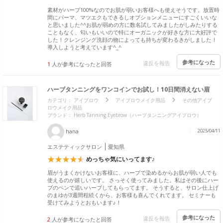
素材がハーブ100%なのでお肌が弱いお客様へも使えそうです。放置時
間にパーマ、マツエクもできるしオプションメニューにすごくいいな
と思いました^^お肌が弱めの方に数名試してみましたがしみたりする
こともなく、匂いもいいので特にオーガニックが好きな方に大好評で
した！クレンジング洗顔の物によっても持ちが変わるきがしました！
導入しようと考えています^_^
参考になった
違反を報告
1
人が参考になったと回答
ハーブタンニングをワンコインでお試し！10日間消えない眉
カテゴリ：
アイブロウ
アイブロウメイク用品
その他アイブ
ロウメイク用品
ブランド： Herb Tanning Eyebrow（ハーブタンニングアイブロウ）
hana
2025/04/11
エステティックサロン
愛知県
めっちゃ気にいってます♪
眉がうまくかけないお客様に、ハーブで染めるからお肌が弱い人でも
使えるのが嬉しいです。 さっそく使ってみました。私はその後にハー
ブのペンで追いハーブしてもらってます。 そうすると、サロン仕上げ
のまゆが3週間程続くから、お客様も喜んでくれてます。 セミナーも
受けてみようとおもいます♪！
参考になった
違反を報告
2
人が参考になったと回答