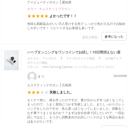
アイビューティサロン
愛知県
カラー : チェスナットブラウン
よかったです！！
色味も肌馴染みがいい万人受けする色で しっかり色が入るのでお勧め
しやすいです！ リピートするお客様も多いです。
参考になった
違反を報告
ハーブタンニングをワンコインでお試し！10日間消えない眉
カテゴリ：
アイブロウ
アイブロウメイク用品
その他アイブ
ロウメイク用品
ブランド： Herb Tanning Eyebrow（ハーブタンニングアイブロウ）
まつ
2025/03/09
エステティックサロン
広島県
失敗しました。
セミナー前に、液を作ったのですが、量が分からず水っぽくなってし
まったので、うまく眉毛につかず失敗しました。またしっかりクレン
ジングをしたのですが、色も黒っぽくなってしまいました。回数をこ
なす事でうまくなるのか？？まずは自分自身で試したいので、一回お
試しではなく、もう少し回数多めのお試しパックのような商品があれ
ばありがたいです。