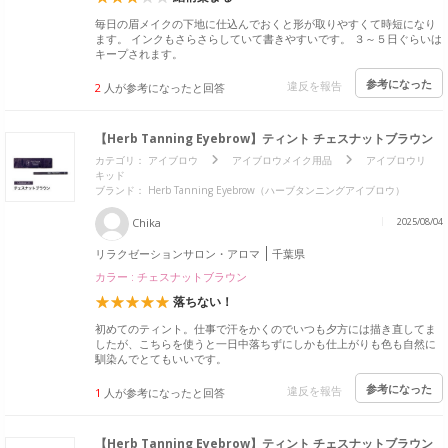
毎日の眉メイクの下地に仕込んでおくと形が取りやすくて時短になり
ます。 インクもさらさらしていて書きやすいです。 ３～５日ぐらいは
キープされます。
参考になった
違反を報告
2
人が参考になったと回答
【Herb Tanning Eyebrow】ティント チェスナットブラウン
カテゴリ：
アイブロウ
アイブロウメイク用品
アイブロウリ
キッド
ブランド： Herb Tanning Eyebrow（ハーブタンニングアイブロウ）
Chika
2025/08/04
リラクゼーションサロン・アロマ
千葉県
カラー : チェスナットブラウン
落ちない！
初めてのティント。仕事で汗をかくのでいつも夕方には描き直してま
したが、こちらを使うと一日中落ちずにしかも仕上がりも色も自然に
馴染んでとてもいいです。
参考になった
違反を報告
1
人が参考になったと回答
【Herb Tanning Eyebrow】ティント チェスナットブラウン