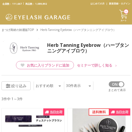
text.skipToContent
text.skipToNavigation
はじめての方
新規登録・ログイン
会員数：
111,667
商品数：
1,089,892
0
カート
まつげ商材の卸通販TOP
Herb Tanning Eyebrow（ハーブタンニングアイブロウ）
Herb Tanning Eyebrow（ハーブタン
ニングアイブロウ）
お気に入りブランドに追加
セミナーで詳しく知る
おすすめ順
30
件表示
絞り込み
まとめて表示
3件中 1～3件