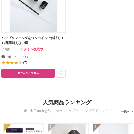
ハーブタンニングをワンコインでお試し！
10日間消えない眉
ログイン後表示
EG卸価
ポイント
:
(1%)
(7)
ログインして購入
人気商品ランキング
(Herb Tanning Eyebrow（ハーブタンニングアイブロウ）)
一覧へ
1
2
3