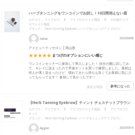
ハーブタンニングをワンコインでお試し！10日間消えない眉
カテゴリ：
アイブロウ
アイブロウメイク用品
その他アイブ
ロウメイク用品
ブランド： Herb Tanning Eyebrow（ハーブタンニングアイブロウ）
nana
2025/04/09
アイビューティサロン
岡山県
まつげのオプションにいい感じ
ワンコインセミナーに参加して導入しました！ 自分の腕に試してみ
て、キレイに染まったので早速キットを買って練習しました。最初は
何人か薄く染まったけど、慣れてきたら持ちも良くてお客様に気に入
ってもらってます！ 参加して良かったです！
参考になった
違反を報告
【Herb Tanning Eyebrow】ティント チェスナットブラウン
カテゴリ：
アイブロウ
アイブロウメイク用品
アイブロウリ
キッド
ブランド： Herb Tanning Eyebrow（ハーブタンニングアイブロウ）
Apple
2025/03/14