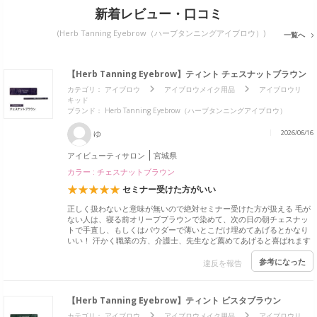
新着レビュー・口コミ
(Herb Tanning Eyebrow（ハーブタンニングアイブロウ）)
一覧へ
【Herb Tanning Eyebrow】ティント チェスナットブラウン
カテゴリ：
アイブロウ
アイブロウメイク用品
アイブロウリ
キッド
ブランド： Herb Tanning Eyebrow（ハーブタンニングアイブロウ）
ゆ
2026/06/16
アイビューティサロン
宮城県
カラー : チェスナットブラウン
セミナー受けた方がいい
正しく扱わないと意味が無いので絶対セミナー受けた方が扱える 毛が
ない人は、寝る前オリーブブラウンで染めて、次の日の朝チェスナッ
トで手直し、もしくはパウダーで薄いとこだけ埋めてあげるとかなり
いい！ 汗かく職業の方、介護士、先生など薦めてあげると喜ばれます
参考になった
違反を報告
【Herb Tanning Eyebrow】ティント ビスタブラウン
カテゴリ：
アイブロウ
アイブロウメイク用品
アイブロウリ