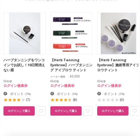
ハーブタンニングをワンコ
【Herb Tanning
【Herb Tanning
インでお試し！10日間消え
Eyebrow】ハーブタンニン
Eyebrow】施術専用アイブ
ない眉
グ アイブロウ ティント
ロウティント
¥3,000
メーカー価格
EG卸価
EG卸価
EG卸価
ログイン後表示
ログイン後表示
ログイン後表示
ポイント
ポイント
ポイント
:
(1%)
:
(1%)
:
(1%)
(7)
(8)
(0)
ログインして購入
ログインして購入
ログインして購入