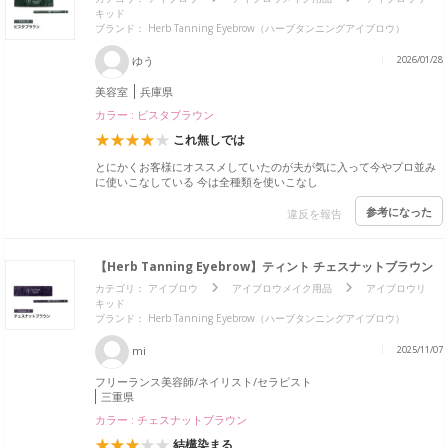
キッド
ブランド： Herb Tanning Eyebrow（ハーブタンニングアイブロウ）
ゆう
2026/01/28
美容室
兵庫県
カラー : ビスタブラウン
これ無しでは
とにかくお客様にオススメしていたのが夫が気に入って今やプロ並み
に使いこなしている 今は全種類を使いこなし
参考になった
違反を報告
【Herb Tanning Eyebrow】ティント チェスナットブラウン
カテゴリ：
アイブロウ
アイブロウメイク用品
アイブロウリ
キッド
ブランド： Herb Tanning Eyebrow（ハーブタンニングアイブロウ）
mi
2025/11/07
フリーランス美容師/ネイリスト/セラピスト
三重県
カラー : チェスナットブラウン
結構染まる