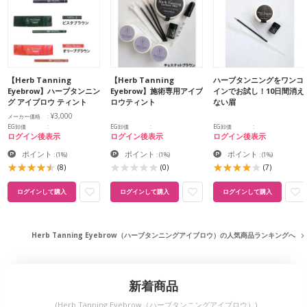
【Herb Tanning
【Herb Tanning
ハーブタンニングをワンコ
Eyebrow】ハーブタンニン
Eyebrow】施術専用アイブ
インでお試し！10日間消え
グ アイブロウ ティント
ロウティント
ない眉
¥3,000
メーカー価格
EG卸価
EG卸価
EG卸価
ログイン後表示
ログイン後表示
ログイン後表示
ポイント
ポイント
ポイント
:
(1%)
:
(1%)
:
(1%)
(8)
(0)
(7)
ログインして購入
ログインして購入
ログインして購入
Herb Tanning Eyebrow（ハーブタンニングアイブロウ）の人気商品ランキングへ
新着商品
(Herb Tanning Eyebrow（ハーブタンニングアイブロウ）)