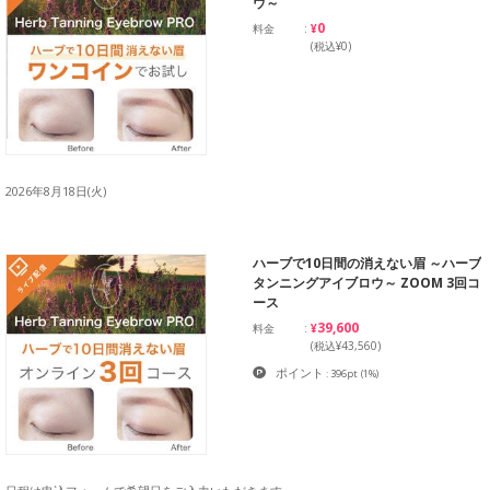
ウ～
¥0
料金
(税込¥0)
2026年8月18日(火)
ハーブで10日間の消えない眉 ～ハーブ
タンニングアイブロウ～ ZOOM 3回コ
ース
¥39,600
料金
(税込¥43,560)
ポイント
: 396pt
(1%)