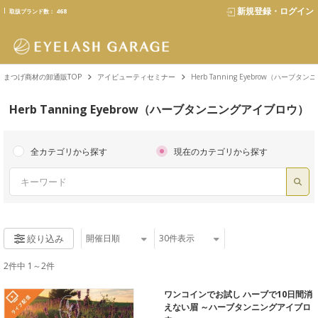
text.skipToContent
text.skipToNavigation
新規登録・ログイン
取扱ブランド数：
468
まつげ商材の卸通販TOP
アイビューティセミナー
Herb Tanning Eyebrow（ハーブ
Herb Tanning Eyebrow（ハーブタンニングアイブロウ）
全カテゴリから探す
現在のカテゴリから探す
開催⽇順
30
件表示
絞り込み
2件中 1～2件
ワンコインでお試し ハーブで10日間消
えない眉 ～ハーブタンニングアイブロ