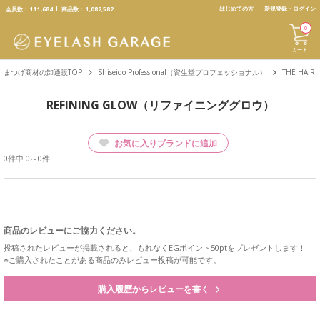
text.skipToContent
text.skipToNavigation
はじめての方
新規登録・ログイン
会員数：
111,684
商品数：
1,082,582
0
カート
まつげ商材の卸通販TOP
Shiseido Professional（資生堂プロフェッショナル）
THE HAI
REFINING GLOW（リファイニンググロウ）
お気に入りブランドに追加
0件中 0～0件
商品のレビューにご協力ください。
投稿されたレビューが掲載されると、もれなくEGポイント50ptをプレゼントします！
※ご購入されたことがある商品のみレビュー投稿が可能です。
購入履歴からレビューを書く