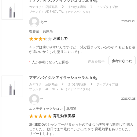
アデノバイタル アイラッシュセラム h 6g
カテゴリ：
店販商品
まつげ美容液
チップタイプ他
ブランド： ADENOVITAL（アデノバイタル）
あー
2026/02/04
理容室
兵庫県
お試しで
チップは塗りやすいんですけど、 液が固まっているのか？ もともと液
が濃いのか？ 少し塗りにくいです。
参考になった
違反を報告
1
人が参考になったと回答
アデノバイタル アイラッシュセラム h 6g
カテゴリ：
店販商品
まつげ美容液
チップタイプ他
ブランド： ADENOVITAL（アデノバイタル）
tt
2026/01/25
エステティックサロン
北海道
育毛効果実感
SHISEIDOのシャンプーが 良かったのでまつ毛美容液も期待して 購入
しました。 数日でまつ毛にコシが出てきて 育毛効果もありました。
リピートします。