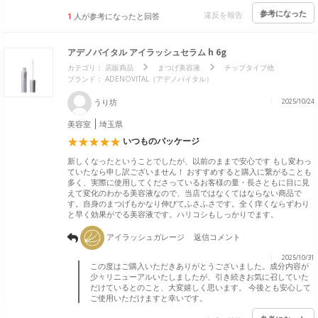
参考になった
違反を報告
1
人が参考になったと回答
アデノバイタル アイラッシュセラム h 6g
カテゴリ：
店販商品
まつげ美容液
チップタイプ他
ブランド： ADENOVITAL（アデノバイタル）
うり坊
2025/10/24
美容室
埼玉県
いつものパッケージ
新しくなったということでしたが、以前のままで安心です もし変わっ
ていたなら申し訳ございません！ おすすめすると購入に繋がることも
多く、実際に使用してくださっているお客様の量・長さともに目に見
えて変化のわかる美容液なので、当店ではなくてはならない商品で
す。自身のまつげもかなり伸びてふさふさです。全く痒くならずわり
と早く効果がでる美容液です。ハリコシもしっかりでます。
アイラッシュガレージ
返信コメント
2025/10/31
この度はご購入いただきありがとうございました。成分内容が
少々リニューアルいたしましたが、引き続きお気に召していた
だけているとのこと、大変嬉しく思います。 今後とも安心して
ご使用いただけますと幸いです。