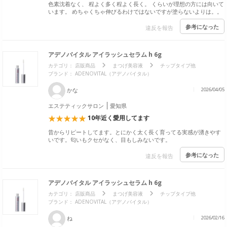
色素沈着なく、 程よく多く程よく長く。 くらいが理想の方には向いて
います。 めちゃくちゃ伸びるわけではないですが塗らないよりは。。
参考になった
違反を報告
アデノバイタル アイラッシュセラム h 6g
カテゴリ：
店販商品
まつげ美容液
チップタイプ他
ブランド： ADENOVITAL（アデノバイタル）
かな
2026/04/05
エステティックサロン
愛知県
10年近く愛用してます
昔からリピートしてます。とにかく太く長く育ってる実感が湧きやす
いです。匂いもクセがなく、目もしみないです。
参考になった
違反を報告
アデノバイタル アイラッシュセラム h 6g
カテゴリ：
店販商品
まつげ美容液
チップタイプ他
ブランド： ADENOVITAL（アデノバイタル）
ね
2026/02/16