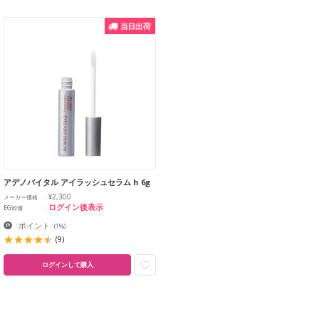
アデノバイタル アイラッシュセラム h 6g
¥2,300
メーカー価格
ログイン後表示
EG卸価
ポイント
:
(1%)
(9)
ログインして購入