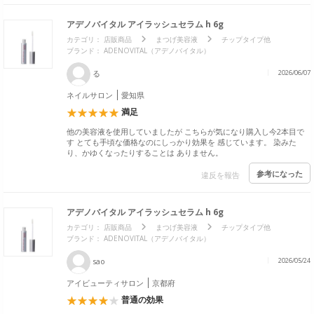
アデノバイタル アイラッシュセラム h 6g
カテゴリ：
店販商品
まつげ美容液
チップタイプ他
ブランド： ADENOVITAL（アデノバイタル）
る
2026/06/07
ネイルサロン
愛知県
満足
他の美容液を使用していましたが こちらが気になり購入し今2本目で
す とても手頃な価格なのにしっかり効果を 感じています。 染みた
り、かゆくなったりすることは ありません。
参考になった
違反を報告
アデノバイタル アイラッシュセラム h 6g
カテゴリ：
店販商品
まつげ美容液
チップタイプ他
ブランド： ADENOVITAL（アデノバイタル）
sao
2026/05/24
アイビューティサロン
京都府
普通の効果