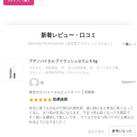
ログインして購入
新着レビュー・口コミ
(Shiseido Professional（資生堂プロフェッショナル）)
一覧へ
アデノバイタル アイラッシュセラム h 6g
カテゴリ：
店販商品
まつげ美容液
チップタイプ他
ブランド： ADENOVITAL（アデノバイタル）
波
2026/07/17
複合サロン/トータルビューティー
宮崎県
効果抜群
目元に使うものなので安心の資生堂。使い続けると本当に長くなって
くるし、まつ毛が丈夫になります。下まつ毛も長くなって大満足で
す！扱いを継続して欲しいです。 マツエクやまつ毛パーマにも耐えら
れるようになりました！
参考になった
違反を報告