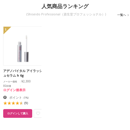
人気商品ランキング
(Shiseido Professional（資生堂プロフェッショナル）)
一覧へ
1
アデノバイタル アイラッシ
ュセラム h 6g
¥2,300
メーカー価格
EG卸価
ログイン後表示
ポイント
:
(1%)
(9)
ログインして購入