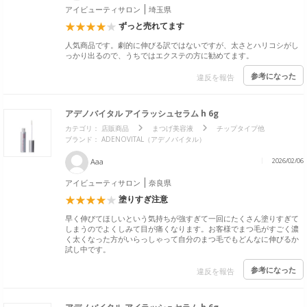
アイビューティサロン
埼玉県
ずっと売れてます
人気商品です。劇的に伸びる訳ではないですが、太さとハリコシがし
っかり出るので、うちではエクステの方に勧めてます。
参考になった
違反を報告
アデノバイタル アイラッシュセラム h 6g
カテゴリ：
店販商品
まつげ美容液
チップタイプ他
ブランド： ADENOVITAL（アデノバイタル）
Aaa
2026/02/06
アイビューティサロン
奈良県
塗りすぎ注意
早く伸びてほしいという気持ちが強すぎて一回にたくさん塗りすぎて
しまうのでよくしみて目が痛くなります。お客様でまつ毛がすごく濃
く太くなった方がいらっしゃって自分のまつ毛でもどんなに伸びるか
試し中です。
参考になった
違反を報告