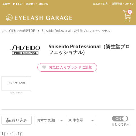
text.skipToContent
text.skipToNavigation
はじめての方
新規登録・ログイン
会員数：
111,667
商品数：
1,089,892
0
カート
まつげ商材の卸通販TOP
Shiseido Professional（資生堂プロフェッショナル）
Shiseido Professional（資生堂プロ
フェッショナル）
お気に入りブランドに追加
ザヘアケア
おすすめ順
30
件表示
絞り込み
まとめて表示
1件中 1～1件