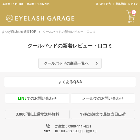
text.skipToContent
text.skipToNavigation
はじめての方
新規登録・ログイン
会員数：
111,703
商品数：
1,084,995
0
カート
まつげ商材の卸通販TOP
クールパッドの新着レビュー・口コミ
クールパッドの新着レビュー・口コミ
クールパッドの商品一覧へ
よくあるQ&A
LINE
でのお問い合わせ
メールでのお問い合わせ
3,000円以上通常送料無料
17時迄注文で最短当日出荷
ご注文：0800-111-4231
10：00～18：00(日・祝除く)
FREE