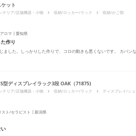
スケット
ンテリア/店舗機器・小物
収納/ロッカー/ラック
収納/かご類
アロマ
愛知県
した作り
じました。しっかりした作りで、コロの動きも悪くないです。 カバン
S型ディスプレイラック3段 OAK（71875)
ンテリア/店舗機器・小物
収納/ロッカー/ラック
ディスプレイ/シ
リスト/セラピスト
新潟県
ない