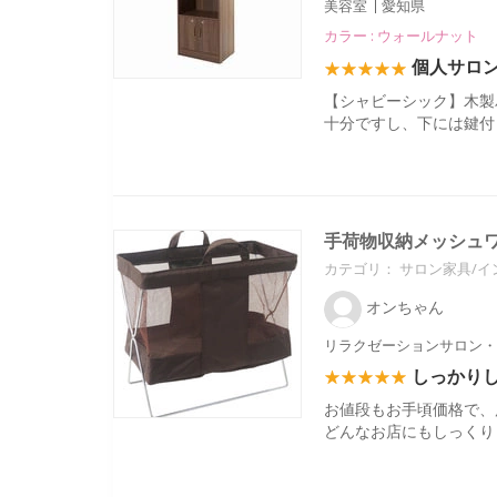
美容室
愛知県
カラー : ウォールナット
個人サロ
【シャビーシック】木製バ
十分ですし、下には鍵付
手荷物収納メッシュワ
カテゴリ：
サロン家具/イ
オンちゃん
リラクゼーションサロン・
しっかり
お値段もお手頃価格で、
どんなお店にもしっくり