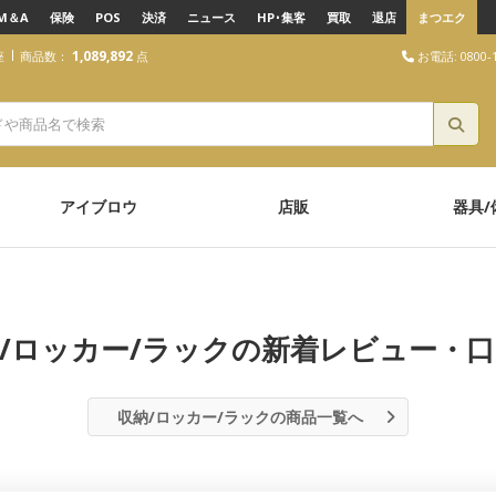
M＆A
保険
POS
決済
ニュース
HP･集客
買取
退店
まつエク
1,089,892
お電話: 0800-1
座
商品数：
点
アイブロウ
店販
器具/
/ロッカー/ラックの新着レビュー・
収納/ロッカー/ラックの商品一覧へ