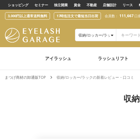
text.skipToContent
text.skipToNavigation
ショッピング
セミナー
独立開業
資金
不動産
店舗設計
リース
111,667
3,000円以上通常送料無料
17時迄注文で最短当日出荷
会員数：
口
収納/ロッカー/ラック
アイラッシュ
ラッシュリフト
まつげ商材の卸通販TOP
収納/ロッカー/ラックの新着レビュー・口コミ
収納