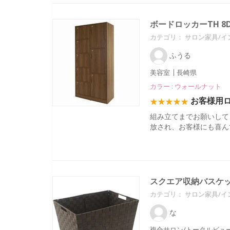
ボードロッカーTH 8
カテゴリ：
サロン家具/イ
ふうる
美容室
長崎県
カラー : ウォールナット
お客様用
組み立てまでお願いして
放され、お客様にも喜ん
スクエア収納バスケッ
カテゴリ：
サロン家具/イ
な
複合サロン/トータルビュ