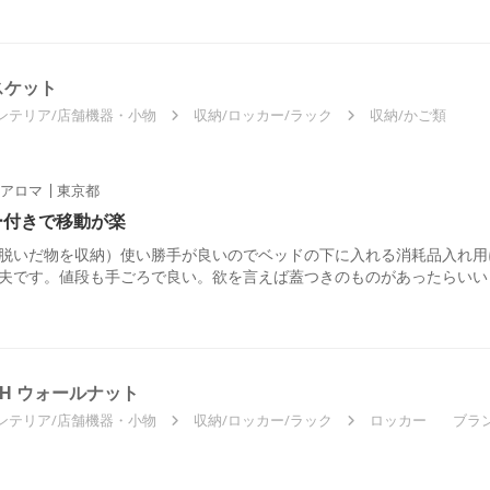
スケット
ンテリア/店舗機器・小物
収納/ロッカー/ラック
収納/かご類
アロマ
東京都
ー付きで移動が楽
脱いだ物を収納）使い勝手が良いのでベッドの下に入れる消耗品入れ用
夫です。値段も手ごろで良い。欲を言えば蓋つきのものがあったらいい
H ウォールナット
ンテリア/店舗機器・小物
収納/ロッカー/ラック
ロッカー
ブラ