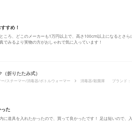
おすすめ！
ところ、どこのメーカーも1万円以上で、高さ100cm以上になるとさ
真でみるより実物の方がおしゃれで気に入っています！
ク（折りたたみ式）
ー/スチーマー/消毒器/ボトルウォーマー
消毒器/殺菌庫
ブランド：
かった
内に道具を入れたかったので、買って良かったです！ 足は短いので、