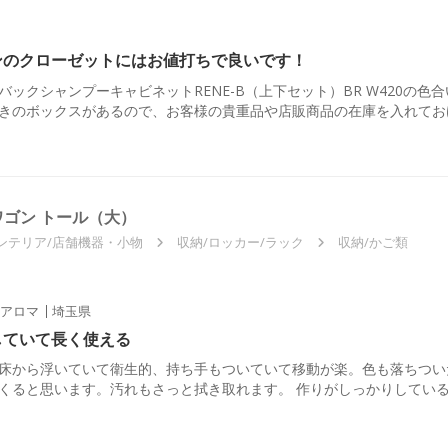
ンのクローゼットにはお値打ちで良いです！
ックシャンプーキャビネットRENE-B（上下セット）BR W420の
きのボックスがあるので、お客様の貴重品や店販商品の在庫を入れてお
ゴン トール（大）
ンテリア/店舗機器・小物
収納/ロッカー/ラック
収納/かご類
アロマ
埼玉県
していて長く使える
床から浮いていて衛生的、持ち手もついていて移動が楽。色も落ちつい
くると思います。汚れもさっと拭き取れます。 作りがしっかりしてい