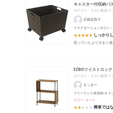
キャスター付収納バ
カテゴリ：
サロン家具/イ
石橋花珠子
リラクゼーションサロン・
しっかり
思っていたより大きく感
EZBOツイストロック 
カテゴリ：
サロン家具/イ
まっきー
フリーランス美容師/ネイ
カラー : オーク
簡単では