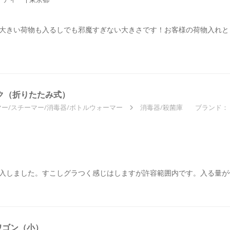
大きい荷物も入るしでも邪魔すぎない大きさです！お客様の荷物入れと
ク（折りたたみ式）
ー/スチーマー/消毒器/ボトルウォーマー
消毒器/殺菌庫
ブランド：
！
入しました。すこしグラつく感じはしますが許容範囲内です。入る量が
ワゴン（小）