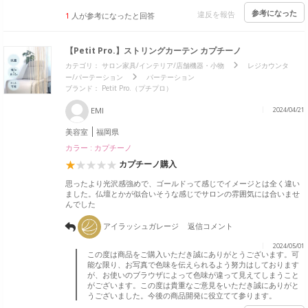
参考になった
違反を報告
1
人が参考になったと回答
【Petit Pro.】ストリングカーテン カプチーノ
カテゴリ：
サロン家具/インテリア/店舗機器・小物
レジカウンタ
ー/パーテーション
パーテーション
ブランド：
Petit Pro.（プチプロ）
EMI
2024/04/21
美容室
福岡県
カラー : カプチーノ
カプチーノ購入
思ったより光沢感強めで、ゴールドって感じでイメージとは全く違い
ました。仏壇とかが似合いそうな感じでサロンの雰囲気には合いませ
んでした
アイラッシュガレージ
返信コメント
2024/05/01
この度は商品をご購入いただき誠にありがとうございます。可
能な限り、お写真で色味を伝えられるよう努力はしております
が、お使いのブラウザによって色味が違って見えてしまうこと
がございます。この度は貴重なご意見をいただき誠にありがと
うございました。今後の商品開発に役立てて参ります。