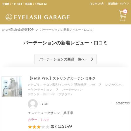
text.skipToContent
text.skipToNavigation
はじめての方
新規登録・ログイン
会員数：
111,684
商品数：
1,082,582
0
カート
まつげ商材の卸通販TOP
パーテーションの新着レビュー・口コミ
パーテーションの新着レビュー・口コミ
パーテーションの商品一覧へ
【Petit Pro.】ストリングカーテン ミルク
カテゴリ：
サロン家具/インテリア/店舗機器・小物
レジカウンタ
ー/パーテーション
パーテーション
ブランド：
Petit Pro.（プチプロ）
RIYON
2026/07/13
エステティックサロン
兵庫県
カラー : ミルク
悪くはないが