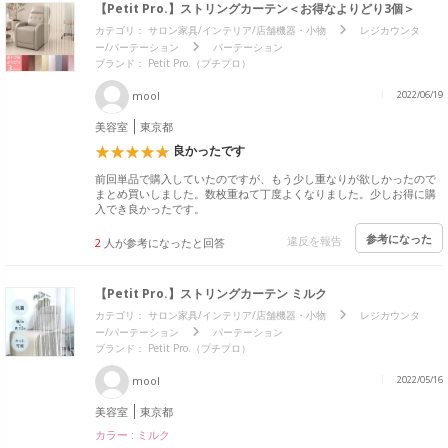
【Petit Pro.】ストリングカーテン＜お得なよりどり3個＞
カテゴリ：
サロン家具/インテリア/店舗機器・小物
レジカウンタ
ー/パーテーション
パーテーション
ブランド：
Petit Pro.（プチプロ）
mool
2022/06/19
美容室
東京都
良かったです
前回単品で購入していたのですが、もう少し重なりが欲しかったので
まとめ買いしました。数枚重ねて丁度よくなりました。少しお得に購
入でき良かったです。
参考になった
違反を報告
2
人が参考になったと回答
【Petit Pro.】ストリングカーテン ミルク
カテゴリ：
サロン家具/インテリア/店舗機器・小物
レジカウンタ
ー/パーテーション
パーテーション
ブランド：
Petit Pro.（プチプロ）
mool
2022/05/16
美容室
東京都
カラー : ミルク