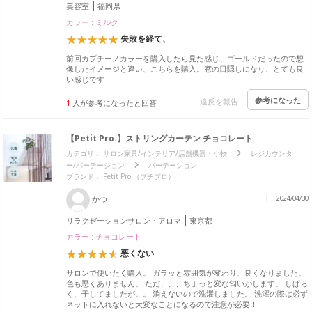
美容室
福岡県
カラー : ミルク
失敗を経て、
前回カプチーノカラーを購入したら見た感じ、ゴールドだったので想
像したイメージと違い、こちらを購入。窓の目隠しになり、とても良
い感じです
参考になった
違反を報告
1
人が参考になったと回答
【Petit Pro.】ストリングカーテン チョコレート
カテゴリ：
サロン家具/インテリア/店舗機器・小物
レジカウンタ
ー/パーテーション
パーテーション
ブランド：
Petit Pro.（プチプロ）
かつ
2024/04/30
リラクゼーションサロン・アロマ
東京都
カラー : チョコレート
悪くない
サロンで使いたく購入。 ガラッと雰囲気が変わり、良くなりました。
色も悪くありません。 ただ、、、ちょっと変な匂いがします。 しばら
く、干してましたが。。 消えないので洗濯しました。 洗濯の際は必ず
ネットに入れないと大変なことになるので注意が必要！