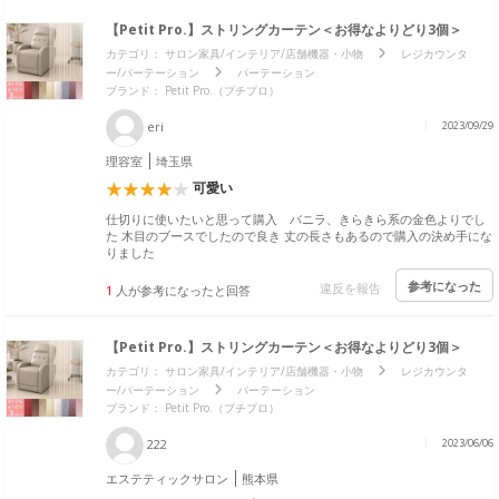
【Petit Pro.】ストリングカーテン＜お得なよりどり3個＞
カテゴリ：
サロン家具/インテリア/店舗機器・小物
レジカウンタ
ー/パーテーション
パーテーション
ブランド：
Petit Pro.（プチプロ）
eri
2023/09/29
理容室
埼玉県
可愛い
仕切りに使いたいと思って購入 バニラ、きらきら系の金色よりでし
た 木目のブースでしたので良き 丈の長さもあるので購入の決め手にな
りました
参考になった
違反を報告
1
人が参考になったと回答
【Petit Pro.】ストリングカーテン＜お得なよりどり3個＞
カテゴリ：
サロン家具/インテリア/店舗機器・小物
レジカウンタ
ー/パーテーション
パーテーション
ブランド：
Petit Pro.（プチプロ）
222
2023/06/06
エステティックサロン
熊本県