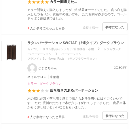
カラー間違えた…
カラー間違えて購入しましたが…笑 結果オーライでした。 真っ白を購
入したつもりが、黄色味の強い方を。 ただ照明が赤系なので、ゴール
ドっぽく高級感でました。
参考になった
違反を報告
1
人が参考になったと回答
ラタンパーテーション SW07AT（3連タイプ）ダークブラウン
カテゴリ：
サロン家具/インテリア/店舗機器・小物
レジカウンタ
ー/パーテーション
パーテーション
ブランド：
Sunflower Rattan（サンフラワーラタン）
とまとちゃん
2023/05/11
ネイルサロン
京都府
カラー : ダークブラウン
落ち着きのあるパーテーション
木の感じが凄く落ち着く感じで高さもあり仕切りにはすごくいいで
す。 ただ1度倒れただけで木が少しはがれてしまいました。 商品自体
がもう少し軽いといいなとおもいました。
参考になった
違反を報告
3
人が参考になったと回答