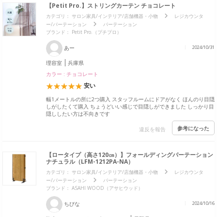
【Petit Pro.】ストリングカーテン チョコレート
カテゴリ：
サロン家具/インテリア/店舗機器・小物
レジカウンタ
ー/パーテーション
パーテーション
ブランド：
Petit Pro.（プチプロ）
あー
2024/10/31
理容室
兵庫県
カラー : チョコレート
安い
幅1メートルの所に2つ購入 スタッフルームにドアがなく ほんのり目隠
しがしたくて購入 ちょうどいい感じで目隠しができました しっかり目
隠ししたい方は不向きです
参考になった
違反を報告
【ロータイプ（高さ120㎝）】フォールディングパーテーション
ナチュラル（LFM-1212PA-NA）
カテゴリ：
サロン家具/インテリア/店舗機器・小物
レジカウンタ
ー/パーテーション
パーテーション
ブランド：
ASAHI WOOD（アサヒウッド）
ちびな
2024/10/16