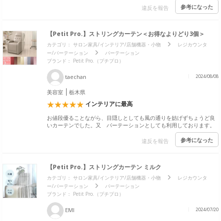
参考になった
違反を報告
【Petit Pro.】ストリングカーテン＜お得なよりどり3個＞
カテゴリ：
サロン家具/インテリア/店舗機器・小物
レジカウンタ
ー/パーテーション
パーテーション
ブランド：
Petit Pro.（プチプロ）
taechan
2024/08/08
美容室
栃木県
インテリアに最高
お値段優ることながら、目隠しとしても風の通りを妨げずちょうど良
いカーテンでした。又 パーテーションとしても利用しております。
参考になった
違反を報告
【Petit Pro.】ストリングカーテン ミルク
カテゴリ：
サロン家具/インテリア/店舗機器・小物
レジカウンタ
ー/パーテーション
パーテーション
ブランド：
Petit Pro.（プチプロ）
EMI
2024/07/20