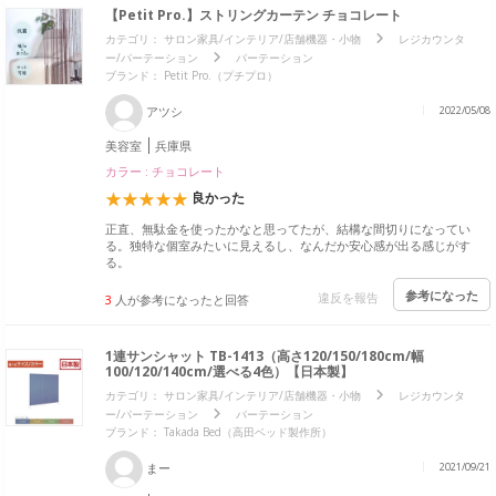
【Petit Pro.】ストリングカーテン チョコレート
カテゴリ：
サロン家具/インテリア/店舗機器・小物
レジカウンタ
ー/パーテーション
パーテーション
ブランド：
Petit Pro.（プチプロ）
アツシ
2022/05/08
美容室
兵庫県
カラー : チョコレート
良かった
正直、無駄金を使ったかなと思ってたが、結構な間切りになってい
る。独特な個室みたいに見えるし、なんだか安心感が出る感じがす
る。
参考になった
違反を報告
3
人が参考になったと回答
1連サンシャット TB-1413（高さ120/150/180cm/幅
100/120/140cm/選べる4色）【日本製】
カテゴリ：
サロン家具/インテリア/店舗機器・小物
レジカウンタ
ー/パーテーション
パーテーション
ブランド：
Takada Bed（高田ベッド製作所）
まー
2021/09/21