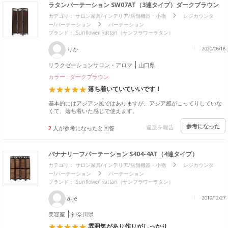
ラタンパーテーション SW07AT（3連タイプ）ダークブラウン
カテゴリ：
サロン家具/インテリア/店舗機器・小物
レジカウンタ
ー/パーテーション
パーテーション
ブランド：
Sunflower Rattan（サンフラワーラタン）
りか
2020/06/18
リラクゼーションサロン・アロマ
山口県
カラー : ダークブラウン
落ち着いていていいです！
基本的にはアジアン風ではありますが、アジア感がこってりしていな
くて、落ち着いた感じで使えます。
参考になった
違反を報告
2
人が参考になったと回答
バナナリーフパーテーション S404-4AT（4連タイプ）
カテゴリ：
サロン家具/インテリア/店舗機器・小物
レジカウンタ
ー/パーテーション
パーテーション
ブランド：
Sunflower Rattan（サンフラワーラタン）
a-je
2019/12/27
美容室
神奈川県
雰囲気があり作りがしっかり