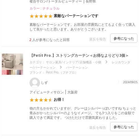
複合サロン/トータルビューティー
長野県
カラー : ナチュラル
素敵なパーテーションです
素敵なパーテーションです。お部屋の雰囲気にとてもよく合って購入
して良かったと思います。ありがとうございます。
参考になった
違反を報告
2
人が参考になったと回答
【Petit Pro.】ストリングカーテン＜お得なよりどり3個＞
カテゴリ：
サロン家具/インテリア/店舗機器・小物
レジカウンタ
ー/パーテーション
パーテーション
ブランド：
Petit Pro.（プチプロ）
しず
2024/09/25
アイビューティサロン
大阪府
お得！
他の方もかかれていますが、グレーはシルバーっぽいですね ちょっと
青みがかったシルバーのようなイメージ。 でも3つ入りをこの金額で
購入できて満足です。 つけただけで雰囲気変わりました。
参考になった
違反を報告