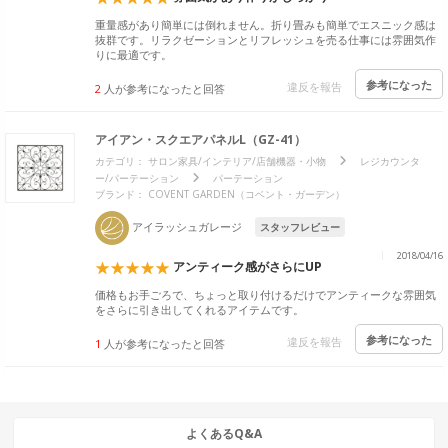
重量感があり簡単には倒れません。折り畳みも簡単でエスニック感は
抜群です。リラクゼーションとリフレッシュを売る仕事には雰囲気作
りに最適です。
参考になった
違反を報告
2
人が参考になったと回答
アイアン・スクエアパネルL（GZ-41）
カテゴリ：
サロン家具/インテリア/店舗機器・小物
レジカウンタ
ー/パーテーション
パーテーション
ブランド：
COVENT GARDEN（コベント・ガーデン）
アイラッシュガレージ
スタッフレビュー
2018/04/16
アンティーク感がさらにUP
価格もお手ごろで、ちょっと取り付けるだけでアンティークな雰囲気
をさらに引き出してくれるアイテムです。
参考になった
違反を報告
1
人が参考になったと回答
よくあるQ&A