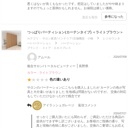
悪くはないが良くもなかったです。想定はしていましたがやや絡まり
ますのでちょっと面倒かもしれません。お値段は嬉しい価格。
参考になった
違反を報告
つっぱりパーティション(カーテンタイプ) ＜ライトブラウン＞
カテゴリ：
サロン家具/インテリア/店舗機器・小物
レジカウンタ
ー/パーテーション
パーテーション
ブランド：
ストア・エキスプレス
アムール
2026/07/09
複合サロン/トータルビューティー
長野県
カラー : ライトブラウン
色の違いあり
サロンのパーテーションにこちらを購入しましたが カーテンの色が写
真と大分違いがありました 生地感は問題がないのですが。 交換の対応
もしていただけなかったので残念です
アイラッシュガレージ
返信コメント
2026/07/21
せっかくご購入頂いたにも関わらず、ご満足いただける商品の
提供ができず申し訳ございません。お客様のご指摘の通り、写
真と現物の色味に差がございました。交換のご要望にもお応え