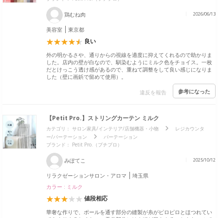
鶏むね肉
2026/06/13
美容室
東京都
良い
外の明かるさや、通りからの視線を適度に抑えてくれるので助かりま
した。店内の壁が白なので、馴染むようにミルク色をチョイス。一枚
だとけっこう透け感があるので、重ねて調整をして良い感じになりま
した（壁に画鋲で留めて使用）。
参考になった
違反を報告
【Petit Pro.】ストリングカーテン ミルク
カテゴリ：
サロン家具/インテリア/店舗機器・小物
レジカウンタ
ー/パーテーション
パーテーション
ブランド：
Petit Pro.（プチプロ）
みぽてこ
2025/10/12
リラクゼーションサロン・アロマ
埼玉県
カラー : ミルク
値段相応
華奢な作りで、ポールを通す部分の縫製が糸がピロピロとほつれてい