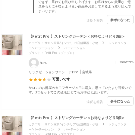
できず、重ねてお詫び申し上げます。お客様からの貴重なご意
見をもとに今後もより良い商品をお届けできるよう取り組んで
まいります。
参考になった
違反を報告
【Petit Pro.】ストリングカーテン＜お得なよりどり3個＞
カテゴリ：
サロン家具/インテリア/店舗機器・小物
レジカウンタ
ー/パーテーション
パーテーション
ブランド：
Petit Pro.（プチプロ）
haru
2026/07/08
リラクゼーションサロン・アロマ
宮城県
可愛いです
サロンのお部屋のカモフラージュ用に購入。思っていたより可愛いで
す。3つセットでこの値段はとてもお得だと思います。
参考になった
違反を報告
【Petit Pro.】ストリングカーテン＜お得なよりどり3個＞
カテゴリ：
サロン家具/インテリア/店舗機器・小物
レジカウンタ
ー/パーテーション
パーテーション
ブランド：
Petit Pro.（プチプロ）