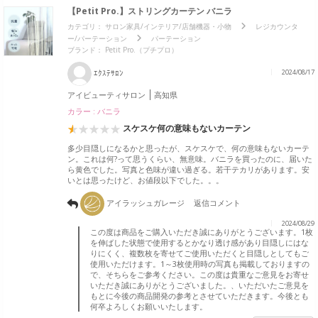
【Petit Pro.】ストリングカーテン バニラ
カテゴリ：
サロン家具/インテリア/店舗機器・小物
レジカウンタ
ー/パーテーション
パーテーション
ブランド：
Petit Pro.（プチプロ）
ｴｸｽﾃｻﾛﾝ
2024/08/17
アイビューティサロン
高知県
カラー : バニラ
スケスケ何の意味もないカーテン
多少目隠しになるかと思ったが、スケスケで、何の意味もないカーテ
ン。これは何?って思うくらい、無意味。バニラを買ったのに、届いた
ら黄色でした。写真と色味が違い過ぎる。若干テカリがあります。安
いとは思ったけど、お値段以下でした。。。
アイラッシュガレージ
返信コメント
2024/08/29
この度は商品をご購入いただき誠にありがとうございます。1枚
を伸ばした状態で使用するとかなり透け感があり目隠しにはな
りにくく、複数枚を寄せてご使用いただくと目隠しとしてもご
使用いただけます。1～3枚使用時の写真も掲載しておりますの
で、そちらをご参考ください。この度は貴重なご意見をお寄せ
いただき誠にありがとうございました。、いただいたご意見を
もとに今後の商品開発の参考とさせていただきます。今後とも
何卒よろしくお願いいたします。