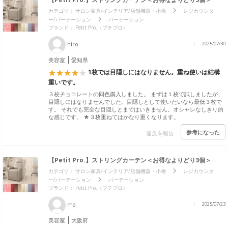
カテゴリ：
サロン家具/インテリア/店舗機器・小物
レジカウンタ
ー/パーテーション
パーテーション
ブランド：
Petit Pro.（プチプロ）
hiro
2025/07/30
美容室
愛知県
1枚では目隠しにはなりません。重ね使いは結構
重いです。
３枚チョコレートの同色購入しました。 まずは１枚で試しましたが、
目隠しにはなりませんでした。目隠しとして使いたいなら最低３枚で
す。 それでも完全な目隠しとまではいきません。オシャレなしきり的
な感じです。 ★３枚重ねてはかなり重くなります。
参考になった
違反を報告
【Petit Pro.】ストリングカーテン＜お得なよりどり3個＞
カテゴリ：
サロン家具/インテリア/店舗機器・小物
レジカウンタ
ー/パーテーション
パーテーション
ブランド：
Petit Pro.（プチプロ）
ma
2025/07/23
美容室
大阪府