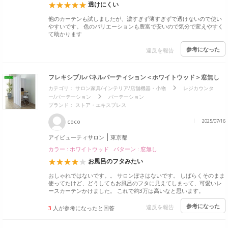
透けにくい
他のカーテンも試しましたが、濃すぎず薄すぎずで透けないので使い
やすいです。 色のバリエーションも豊富で安いので気分で変えやすく
て助かります
参考になった
違反を報告
フレキシブルパネルパーティション＜ホワイトウッド＞窓無し
カテゴリ：
サロン家具/インテリア/店舗機器・小物
レジカウンタ
ー/パーテーション
パーテーション
ブランド：
ストア・エキスプレス
coco
2025/07/16
アイビューティサロン
東京都
カラー : ホワイトウッド パターン : 窓無し
お風呂のフタみたい
おしゃれではないです。。 サロンぽさはないです。 しばらくそのまま
使ってたけど、どうしてもお風呂のフタに見えてしまって、可愛いレ
ースカーテンかけました。 これで約3万は高いなと思います。
参考になった
違反を報告
3
人が参考になったと回答