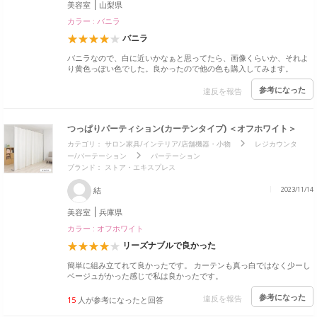
美容室
山梨県
カラー : バニラ
バニラ
バニラなので、白に近いかなぁと思ってたら、画像くらいか、それよ
り黄色っぽい色でした。良かったので他の色も購入してみます。
参考になった
違反を報告
つっぱりパーティション(カーテンタイプ) ＜オフホワイト＞
カテゴリ：
サロン家具/インテリア/店舗機器・小物
レジカウンタ
ー/パーテーション
パーテーション
ブランド：
ストア・エキスプレス
結
2023/11/14
美容室
兵庫県
カラー : オフホワイト
リーズナブルで良かった
簡単に組み立てれて良かったです。 カーテンも真っ白ではなく少ーし
ベージュがかった感じで私は良かったです。
参考になった
違反を報告
15
人が参考になったと回答