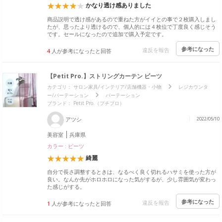
かなり透け感ありました
商品説明で透け感があるので重ねた方がイイとの事で２枚購入しまし
たが、思ったより透けるので、個人的には４枚位で丁度良く感じそう
です。セールになったので追加で購入予定です。
参考になった
違反を報告
4
人が参考になったと回答
【Petit Pro.】ストリングカーテン ビーツ
カテゴリ：
サロン家具/インテリア/店舗機器・小物
レジカウンタ
ー/パーテーション
パーテーション
ブランド：
Petit Pro.（プチプロ）
アツシ
2022/05/10
美容室
兵庫県
カラー : ビーツ
綺麗
自分で長さ調整するときは、なるべく良く切れるハサミを使った方が
良い。なんか先がホロホロになった気がするが、少し雰囲気が変わっ
た感じがする。
参考になった
違反を報告
1
人が参考になったと回答