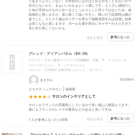
てあまりよろしくない。天井部分にはさほど目もやることもないので
目立たないから、まぁいいかなぁという感じです。もう少し値段のし
た他の手持ちのものと比べるとしっかりとした作りではないため、値
段相応と思いますが、逆に軽くて扱いやすい。軽いので設置時は腕が
楽でした。スケスケ感はギャザーを寄せて複数使用すれば目隠し効果
は高くなると思いますが、ポールを通す部分にギャザーが入りすぎて
見た目が美しくないかも。
参考になった
違反を報告
グレッド・アイアンパネル（BX-26)
カテゴリ：
サロン家具/インテリア/店舗機器・小物
レジカウンタ
ー/パーテーション
パーテーション
ブランド：
COVENT GARDEN（コベント・ガーデン）
まさやん
2025/08/03
エステティックサロン
福岡県
サロンのインテリアとして
サロンがフランスの雰囲気にしているので良い感じに馴染んでます。
他にもフランスのレースや家具などがあると良いですね
参考になった
違反を報告
1
人が参考になったと回答
【Petit Pro.】ストリングカーテン＜お得なよりどり3個＞