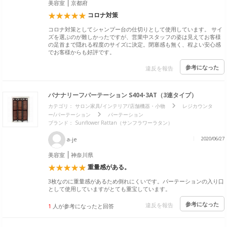
美容室
京都府
コロナ対策
コロナ対策としてシャンプー台の仕切りとして使用しています。 サイ
ズを選ぶのが難しかったですが、営業中スタッフの姿は見えてお客様
の足首まで隠れる程度のサイズに決定。閉塞感も無く、程よい安心感
でお客様からも好評です。
参考になった
違反を報告
バナナリーフパーテーション S404-3AT（3連タイプ）
カテゴリ：
サロン家具/インテリア/店舗機器・小物
レジカウンタ
ー/パーテーション
パーテーション
ブランド：
Sunflower Rattan（サンフラワーラタン）
a-je
2020/06/27
美容室
神奈川県
重量感がある。
3枚なのに重量感があるため倒れにくいです。パーテーションの入り口
として使用していますがとても重宝しています。
参考になった
違反を報告
1
人が参考になったと回答