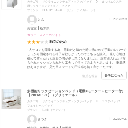
カテゴリ：
リクライニングチェア・ソファ/ベッド
まつげエクステ
用リクライニングチェア・ソファ
ブランド：
BEAUTY GARAGE（ビューティガレージ）
とん
2026/07/09
美容室
栃木県
カラー : スノーホワイト
独立のため
1人サロンを開業する為、電動だと壊れた時に怖いので手動のレバーで
しっかり固定される椅子が欲しかったのでこちらを購入。 座り心地は
硬めで背もたれと座面の間が少し気になりました。 座布団入れたり背
もたれクッション入れたり工夫して使ってみようと思います。 重量感
はありますが、見た目スマートで圧迫感も無く良かったです。
参考になった
違反を報告
多機能リラクゼーションベッド（電動4モーター＋ヒーター付）
【PREMIERE】（プリミエール）
カテゴリ：
リクライニングチェア・ソファ/ベッド
エステベッド/
フェイシャルベッド
ブランド：
Luxia（ラクシア）
さつき
2026/07/08
鍼灸院・整骨院・整体
静岡県