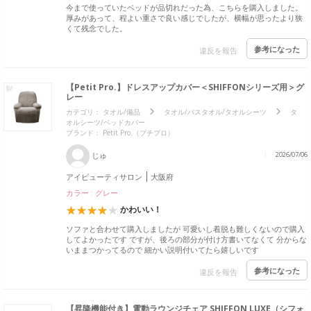
今まで使っていたベッドが品切れだった為、こちらを購入しました。
厚みがあって、程よい重さで良い感じでしたが、横幅が思ったより狭
くて残念でした。
参考になった
違反を報告
【Petit Pro.】ドレスアップカバー＜SHIFFONシリーズ用＞グ
レー
カテゴリ：
タオル/備品
タオル/バスタオル/タオルシーツ
タ
オルシーツ/ベッドカバー
ブランド：
Petit Pro.（プチプロ）
じゅ
2026/07/06
アイビューティサロン
大阪府
カラー : グレー
かわいい！
ソファと合わせて購入しましたが 可愛いし着脱も難しくないので購入
してよかったです ですが、後ろの部分が付け方書いてなくて 分からな
いままつかってるので 細かい説明付いてたら嬉しいです
参考になった
違反を報告
【昇降機能付き】電動ラウンジチェア SHIFFON LUXE（シフォ