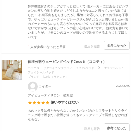
昇降機能付きのチェアがずっと欲しくて 他メーカーにはあるけどシフ
ォンの座り心地も好きだしどうしようかなぁ…と思っていたら出てま
した！ 初期不良もありましたが、迅速に対応してくれてお仕事も丁寧
で、やっぱりビューティーガレージさん好きだなぁと思いましたw 他
のメーカーのものより高さが出ないので立って施術できる程高さは出
ないですがやっぱりシフォンの座り心地がいいです。 他の方も書いて
いましたが、リモコンのコードが短いので延長できるようにしてほし
いです。
参考になった
違反を報告
1
人が参考になったと回答
体圧分散ウェービングベッドCocoti（ココティ）
カテゴリ：
リクライニングチェア・ソファ/ベッド
エステベッド/
フェイシャルベッド
ブランド：
Luxia（ラクシア）
ライター
2026/06/25
アイビューティサロン
岐阜県
使いやすくはない
あのマクラは何とかならないのか？パカパカだしフラットとリクライ
ニング時で置きたい位置が違ってもマジックテープで調整しなければ
ならない
参考になった
違反を報告