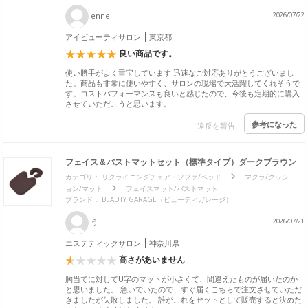
enne
2026/07/22
アイビューティサロン
東京都
良い商品です。
使い勝手がよく重宝しています 迅速なご対応ありがとうございまし
た。商品も非常に使いやすく、サロンの現場で大活躍してくれそうで
す。コストパフォーマンスも良いと感じたので、今後も定期的に購入
させていただこうと思います。
参考になった
違反を報告
フェイス＆バストマットセット（標準タイプ）ダークブラウン
カテゴリ：
リクライニングチェア・ソファ/ベッド
マクラ/クッシ
ョン/マット
フェイスマット/バストマット
ブランド：
BEAUTY GARAGE（ビューティガレージ）
う
2026/07/21
エステティックサロン
神奈川県
高さがあいません
胸当てに対してU字のマットが小さくて、間違えたものが届いたのか
と思いました。 急いでいたので、すぐ届くこちらで注文させていただ
きましたが失敗しました。 誰がこれをセットとして販売すると決めた