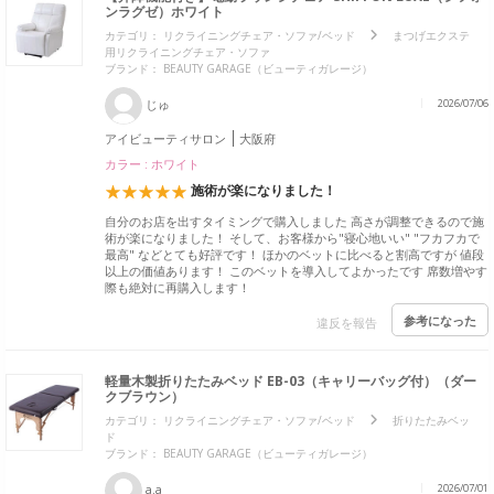
ンラグゼ）ホワイト
カテゴリ：
リクライニングチェア・ソファ/ベッド
まつげエクステ
用リクライニングチェア・ソファ
ブランド：
BEAUTY GARAGE（ビューティガレージ）
じゅ
2026/07/06
アイビューティサロン
大阪府
カラー : ホワイト
施術が楽になりました！
自分のお店を出すタイミングで購入しました 高さが調整できるので施
術が楽になりました！ そして、お客様から"寝心地いい" "フカフカで
最高" などとても好評です！ ほかのベットに比べると割高ですが 値段
以上の価値あります！ このベットを導入してよかったです 席数増やす
際も絶対に再購入します！
参考になった
違反を報告
軽量木製折りたたみベッド EB-03（キャリーバッグ付）（ダー
クブラウン）
カテゴリ：
リクライニングチェア・ソファ/ベッド
折りたたみベッ
ド
ブランド：
BEAUTY GARAGE（ビューティガレージ）
a.a
2026/07/01