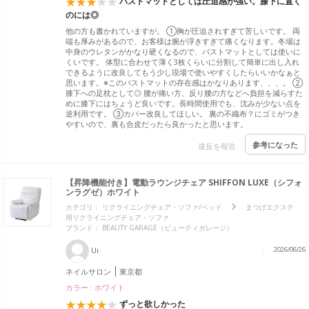
バストマットとしては圧迫感が強い。膝下に置く
のには◎
他の方も書かれていますが。 ①胸が圧迫されすぎて苦しいです。 両
端も厚みがあるので、お客様は腕が浮きすぎて痛くなります。冬場は
中身のウレタンがかなり硬くなるので、バストマットとしては使いに
くいです。 体型に合わせて薄く3枚くらいに分割して簡単に出し入れ
できるように改良してもう少し現場で使いやすくしたらいいかなぁと
思います。※このバストマットの存在感はかなりあります、、、。 ②
膝下への足枕として◎ 腰が痛い方、反り腰の方などへ負担を減らすた
めに膝下にはちょうど良いです。長時間使用でも、沈みが少ない点を
逆利用です。 ③カバー改良してほしい。 裏の不織布？にゴミがつき
やすいので、裏も合皮だったら良かったと思います。
参考になった
違反を報告
【昇降機能付き】電動ラウンジチェア SHIFFON LUXE（シフォ
ンラグゼ）ホワイト
カテゴリ：
リクライニングチェア・ソファ/ベッド
まつげエクステ
用リクライニングチェア・ソファ
ブランド：
BEAUTY GARAGE（ビューティガレージ）
Ui
2026/06/26
ネイルサロン
東京都
カラー : ホワイト
ずっと欲しかった