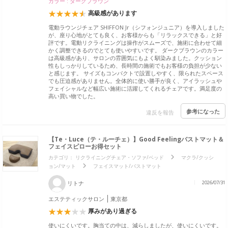
カラー : ダークブラウン
高級感があります
電動ラウンジチェア SHIFFON Jr（シフォンジュニア）を導入しました
が、座り心地がとても良く、お客様からも「リラックスできる」と好
評です。電動リクライニングは操作がスムーズで、施術に合わせて細
かく調整できるのでとても使いやすいです。 ダークブラウンのカラー
は高級感があり、サロンの雰囲気にもよく馴染みました。クッション
性もしっかりしているため、長時間の施術でもお客様の負担が少ない
と感じます。 サイズもコンパクトで設置しやすく、限られたスペース
でも圧迫感がありません。全体的に使い勝手が良く、アイラッシュや
フェイシャルなど幅広い施術に活躍してくれるチェアです。満足度の
高い買い物でした。
参考になった
違反を報告
【Te・Luce（テ・ルーチェ）】Good Feelingバストマット＆
フェイスピローお得セット
カテゴリ：
リクライニングチェア・ソファ/ベッド
マクラ/クッシ
ョン/マット
フェイスマット/バストマット
リトナ
2026/07/31
エステティックサロン
東京都
厚みがあり過ぎる
使いにくいです。胸当ての中は、減らしましたが、使いにくいです。