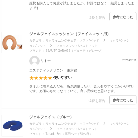
顔枕も購入して何度か試しましたが、好評ではなく、結局しまったま
まです
参考になった
違反を報告
ジェルフェイスクッション（フェイスマット用）
カテゴリ：
リクライニングチェア・ソファ/ベッド
マクラ/クッシ
ョン/マット
フェイスマット/バストマット
ブランド：
BEAUTY GARAGE（ビューティガレージ）
リトナ
2026/07/31
エステティックサロン
東京都
使いやすい
タオルに巻き込んだら、高さ調整したり、合わせやすくつかいやすい
です。必須のものになっていて、良い品物だと思います。
参考になった
違反を報告
ジェルフェイス（ブルー）
カテゴリ：
リクライニングチェア・ソファ/ベッド
マクラ/クッシ
ョン/マット
フェイスマット/バストマット
ブランド：
Takada Bed（高田ベッド製作所）