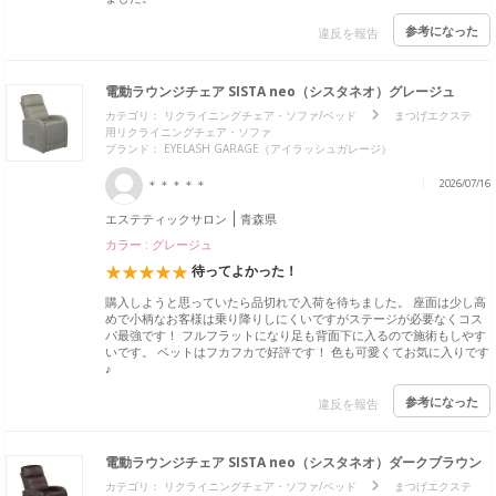
参考になった
違反を報告
電動ラウンジチェア SISTA neo（シスタネオ）グレージュ
カテゴリ：
リクライニングチェア・ソファ/ベッド
まつげエクステ
用リクライニングチェア・ソファ
ブランド：
EYELASH GARAGE（アイラッシュガレージ）
＊＊＊＊＊
2026/07/16
エステティックサロン
青森県
カラー : グレージュ
待ってよかった！
購入しようと思っていたら品切れで入荷を待ちました。 座面は少し高
めで小柄なお客様は乗り降りしにくいですがステージが必要なくコス
パ最強です！ フルフラットになり足も背面下に入るので施術もしやす
いです。 ベットはフカフカで好評です！ 色も可愛くてお気に入りです
♪
参考になった
違反を報告
電動ラウンジチェア SISTA neo（シスタネオ）ダークブラウン
カテゴリ：
リクライニングチェア・ソファ/ベッド
まつげエクステ