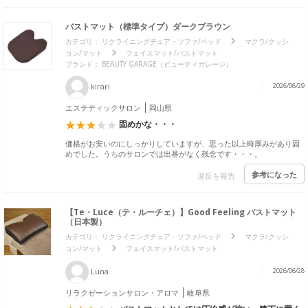
バストマット（標準タイプ）ダークブラウン
カテゴリ：
リクライニングチェア・ソファ/ベッド
マクラ/クッシ
ョン/マット
フェイスマット/バストマット
ブランド：
BEAUTY GARAGE（ビューティガレージ）
kirari
2026/06/29
エステティックサロン
岡山県
固めかな・・・
価格がお安いのにしっかりしていますが、思った以上時厚みがあり固
めでした。うちのサロンでは出番がなく残念です・・・。
参考になった
違反を報告
【Te・Luce（テ・ルーチェ）】Good Feeling バストマット
（日本製）
カテゴリ：
リクライニングチェア・ソファ/ベッド
マクラ/クッシ
ョン/マット
フェイスマット/バストマット
Luna
2026/06/28
リラクゼーションサロン・アロマ
岐阜県