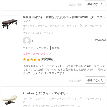
参考になった
違反を報告
高級低反発ワイド木製折りたたみベッド006SWDX（ダークブラ
ウン）
カテゴリ：
リクライニングチェア・ソファ/ベッド
折りたたみベッ
ド
ブランド：
Luxia（ラクシア）
a
2026/07/09
エステティックサロン
静岡県
カラー : ダークブラウン
大変満足
他の同業者からも、どこのベット？ って聞かれるほど気にってもらえ
てます。 この施術ベットいいね！と言われることが多いです。 他ので
迷っていたらこれはオススメです！
参考になった
違反を報告
Zirafee（ジラフィー）アイボリー
カテゴリ：
リクライニングチェア・ソファ/ベッド
マッサージベッ
ド
ブランド：
Visionary Works（ビジョナリーワークス）