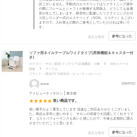
訳ございません。手動式のエステベッドはリクライニング操作
の際にフレームとシャフトが稼働する関係上、どうしても金属
音が生じてしまいます。静音性に配慮したリクライニングがガ
ス圧シリンダー式のエステベッド（SION、ココティ）もござい
ますので、入れ替えの際のご参考としていただければ幸いで
す。
参考になった
違反を報告
ソファ用ネイルテーブルワイドタイプ(昇降機能＆キャスター付
き)
カテゴリ：
サロン家具/インテリア/店舗機器・小物
待合スペース
関連
テーブル
ブランド：
BEAUTY GARAGE（ビューティガレージ）
enne
2026/07/22
アイビューティサロン
東京都
良い商品です。
使い勝手がよく重宝しています 迅速なご対応ありがとうございまし
た。商品も非常に使いやすく、サロンの現場で大活躍してくれそうで
す。コストパフォーマンスも良いと感じたので、今後も定期的に購入
させていただこうと思います。
参考になった
違反を報告