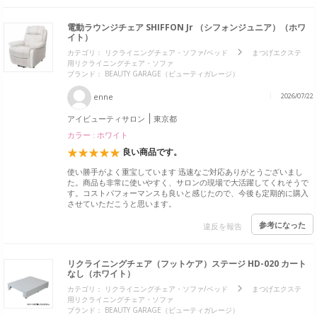
電動ラウンジチェア SHIFFON Jr （シフォンジュニア）（ホワ
イト）
カテゴリ：
リクライニングチェア・ソファ/ベッド
まつげエクステ
用リクライニングチェア・ソファ
ブランド：
BEAUTY GARAGE（ビューティガレージ）
enne
2026/07/22
アイビューティサロン
東京都
カラー : ホワイト
良い商品です。
使い勝手がよく重宝しています 迅速なご対応ありがとうございまし
た。商品も非常に使いやすく、サロンの現場で大活躍してくれそうで
す。コストパフォーマンスも良いと感じたので、今後も定期的に購入
させていただこうと思います。
参考になった
違反を報告
リクライニングチェア（フットケア）ステージ HD-020 カート
なし（ホワイト）
カテゴリ：
リクライニングチェア・ソファ/ベッド
まつげエクステ
用リクライニングチェア・ソファ
ブランド：
BEAUTY GARAGE（ビューティガレージ）