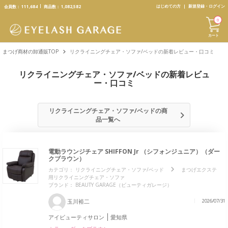
text.skipToContent
text.skipToNavigation
はじめての方
新規登録・ログイン
会員数：
111,684
商品数：
1,082,582
0
カート
まつげ商材の卸通販TOP
リクライニングチェア・ソファ/ベッドの新着レビュー・口コミ
リクライニングチェア・ソファ/ベッドの新着レビュ
ー・口コミ
リクライニングチェア・ソファ/ベッドの商
品一覧へ
電動ラウンジチェア SHIFFON Jr （シフォンジュニア）（ダー
クブラウン）
カテゴリ：
リクライニングチェア・ソファ/ベッド
まつげエクステ
用リクライニングチェア・ソファ
ブランド：
BEAUTY GARAGE（ビューティガレージ）
玉川裕二
2026/07/31
アイビューティサロン
愛知県