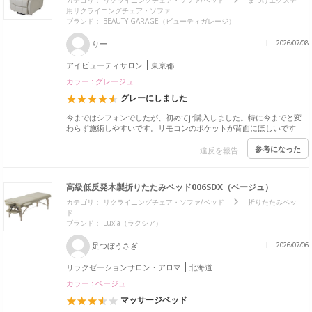
カテゴリ：
リクライニングチェア・ソファ/ベッド
まつげエクステ
用リクライニングチェア・ソファ
ブランド：
BEAUTY GARAGE（ビューティガレージ）
りー
2026/07/08
アイビューティサロン
東京都
カラー : グレージュ
グレーにしました
今まではシフォンでしたが、初めてjr購入しました。特に今までと変
わらず施術しやすいです。リモコンのポケットが背面にほしいです
参考になった
違反を報告
高級低反発木製折りたたみベッド006SDX（ベージュ）
カテゴリ：
リクライニングチェア・ソファ/ベッド
折りたたみベッ
ド
ブランド：
Luxia（ラクシア）
足つぼうさぎ
2026/07/06
リラクゼーションサロン・アロマ
北海道
カラー : ベージュ
マッサージベッド