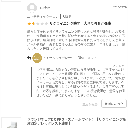
山口史恵
2026/07/09
エステティックサロン
大阪府
リクライニング時間、大きな異音が発生
購入し僅か数ヶ月でリクライニング時に大きな異音が発生し、お客様
からご指摘頂きメーカー様に問い合わせすると全く気持ちの良い対応
は頂けず、臨店日時に対しても日時変更されたら対応しませんと言う
メールを頂き、謝罪どころか上からの対応に驚き口コミしました。 購
入したこと後悔してます。
アイラッシュガレージ
返信コメント
2026/07/31
ご使用開始から間もない時期に異音が発生し、ご不便をおかけ
しましたこと、また修理対応に際し、ご不快な思いをお掛けし
ましたことを心よりお詫び申し上げます。 いただいたご意見は
メーカーとも共有し、対応品質の改善に努めてまいります。今
後はお客様に安心してご利用いただけるよう、より丁寧なご案
内・対応を徹底してまいります。 この度は貴重なご意見をお寄
せいただき、誠にありがとうございました。
参考になった
違反を報告
ラウンジチェアDX PRO（スノーホワイト）【リクライニング角
度固定／レッグレスト連動】