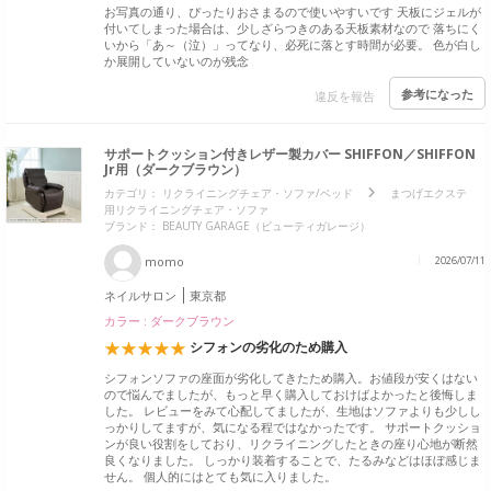
お写真の通り、ぴったりおさまるので使いやすいです 天板にジェルが
付いてしまった場合は、少しざらつきのある天板素材なので 落ちにく
いから「あ～（泣）」ってなり、必死に落とす時間が必要。 色が白し
か展開していないのが残念
参考になった
違反を報告
サポートクッション付きレザー製カバー SHIFFON／SHIFFON
Jr用（ダークブラウン）
カテゴリ：
リクライニングチェア・ソファ/ベッド
まつげエクステ
用リクライニングチェア・ソファ
ブランド：
BEAUTY GARAGE（ビューティガレージ）
momo
2026/07/11
ネイルサロン
東京都
カラー : ダークブラウン
シフォンの劣化のため購入
シフォンソファの座面が劣化してきたため購入。お値段が安くはない
ので悩んでましたが、もっと早く購入しておけばよかったと後悔しま
した。 レビューをみて心配してましたが、生地はソファよりも少しし
っかりしてますが、気になる程ではなかったです。 サポートクッショ
ンが良い役割をしており、リクライニングしたときの座り心地が断然
良くなりました。 しっかり装着することで、たるみなどはほぼ感じま
せん。 個人的にはとても気に入りました。