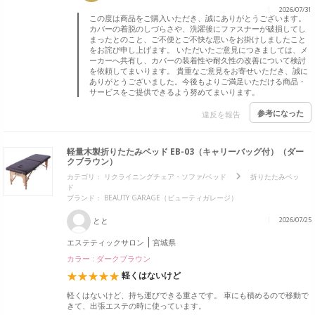
2026/07/31
この度は商品をご購入いただき、誠にありがとうございます。
カバーの着脱のしづらさや、洗濯後にファスナーが破損してし
まったとのこと、ご不便とご不快な思いをお掛けしましたこと
をお詫び申し上げます。 いただいたご意見につきましては、メ
ーカーへ共有し、カバーの装着性や耐久性の改善について検討
を依頼してまいります。 貴重なご意見をお寄せいただき、誠に
ありがとうございました。今後もよりご満足いただける商品・
サービスをご提供できるよう努めてまいります。
参考になった
違反を報告
軽量木製折りたたみベッド EB-03（キャリーバッグ付）（ダー
クブラウン）
カテゴリ：
リクライニングチェア・ソファ/ベッド
折りたたみベッ
ド
ブランド：
BEAUTY GARAGE（ビューティガレージ）
とと
2026/07/25
エステティックサロン
宮城県
カラー : ダークブラウン
軽くはないけど
軽くはないけど、持ち運びできる重さです。 車にも積めるので移動で
きて、出張エステの時に使っています。