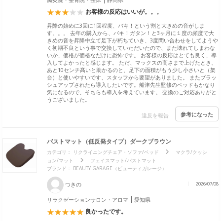
お客様の反応はいいが。。。
昇降の始めに3回に1回程度、バキ！という割と大きめの音がしま
す。。。 去年の購入から、バキ！ガタン！と3ヶ月に１度の頻度で大
きめの音を昇降中立て足下が朽ちていき、3度問い合わせをしてようや
く初期不良という事で交換していただいたので、また壊れてしまわな
いか、価格が価格なだけに恐怖です。 お客様の反応はとても良く、導
入してよかったと感じます。 ただ、マックスの高さまで上げたとき、
あと10センチ髙いと助かるのと、足下の面積がもう少し小さいと（架
台）と使いやすいです、スタッフから要望がありました。 またブラッ
シュアップされたら導入したいです。船津先生監修のベッドもかなり
気になるので、そちらも導入を考えています。 交換のご対応ありがと
うございました。
参考になった
違反を報告
バストマット（低反発タイプ）ダークブラウン
カテゴリ：
リクライニングチェア・ソファ/ベッド
マクラ/クッシ
ョン/マット
フェイスマット/バストマット
ブランド：
BEAUTY GARAGE（ビューティガレージ）
つきの
2026/07/08
リラクゼーションサロン・アロマ
愛知県
良かったです。