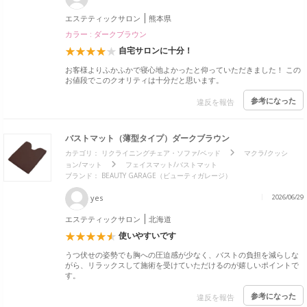
エステティックサロン
熊本県
カラー : ダークブラウン
自宅サロンに十分！
お客様よりふかふかで寝心地よかったと仰っていただきました！ この
お値段でこのクオリティは十分だと思います。
参考になった
違反を報告
バストマット（薄型タイプ）ダークブラウン
カテゴリ：
リクライニングチェア・ソファ/ベッド
マクラ/クッシ
ョン/マット
フェイスマット/バストマット
ブランド：
BEAUTY GARAGE（ビューティガレージ）
yes
2026/06/29
エステティックサロン
北海道
使いやすいです
うつ伏せの姿勢でも胸への圧迫感が少なく、バストの負担を減らしな
がら、リラックスして施術を受けていただけるのが嬉しいポイントで
す。
参考になった
違反を報告