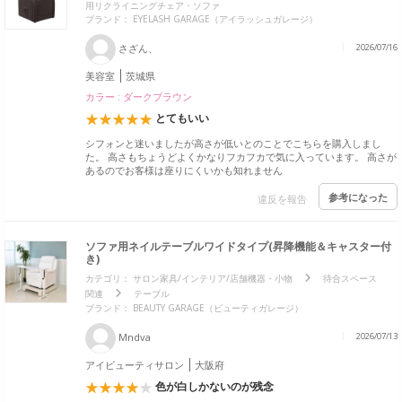
用リクライニングチェア・ソファ
ブランド：
EYELASH GARAGE（アイラッシュガレージ）
さざん、
2026/07/16
美容室
茨城県
カラー : ダークブラウン
とてもいい
シフォンと迷いましたが高さが低いとのことでこちらを購入しまし
た。 高さもちょうどよくかなりフカフカで気に入っています。 高さが
あるのでお客様は座りにくいかも知れません
参考になった
違反を報告
ソファ用ネイルテーブルワイドタイプ(昇降機能＆キャスター付
き)
カテゴリ：
サロン家具/インテリア/店舗機器・小物
待合スペース
関連
テーブル
ブランド：
BEAUTY GARAGE（ビューティガレージ）
Mndva
2026/07/13
アイビューティサロン
大阪府
色が白しかないのが残念