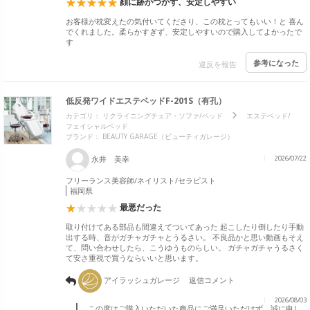
顔に跡がつかず、安定しやすい
お客様が枕変えたの気付いてくださり、この枕とってもいい！と 喜ん
でくれました。柔らかすぎず、安定しやすいので購入してよかったで
す
参考になった
違反を報告
低反発ワイドエステベッドF-201S（有孔）
カテゴリ：
リクライニングチェア・ソファ/ベッド
エステベッド/
フェイシャルベッド
ブランド：
BEAUTY GARAGE（ビューティガレージ）
永井 美幸
2026/07/22
フリーランス美容師/ネイリスト/セラピスト
福岡県
最悪だった
取り付けてある部品も間違えてついてあった 起こしたり倒したり手動
出する時、音がガチャガチャとうるさい。 不良品かと思い動画もそえ
て、問い合わせしたら、こうゆうものらしい。 ガチャガチャうるさく
て安さ重視で買うならいいと思います。
アイラッシュガレージ
返信コメント
2026/08/03
この度はご購入いただいた商品にご満足いただけず、誠に申し