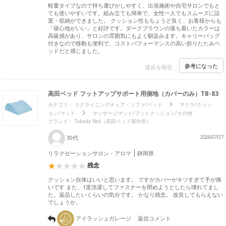
軽量タイプなので持ち運びがしやすく、出張施術や自宅サロンでもと
ても使いやすいです。組み立ても簡単で、女性一人でもスムーズに設
置・収納ができました。 クッション性もちょうど良く、お客様からも
「寝心地がいい」と好評です。ダークブラウンの落ち着いたカラーは
高級感があり、サロンの雰囲気にもよく馴染みます。キャリーバッグ
付きなので移動も便利で、コストパフォーマンスの高い折りたたみベ
ッドだと感じました。
参考になった
違反を報告
高田ベッド フットアップサポート用側地（カバーのみ）TB-83
カテゴリ：
リクライニングチェア・ソファ/ベッド
マクラ/クッシ
ョン/マット
マッサージマット/フットクッション/その他
ブランド：
Takada Bed（高田ベッド製作所）
30代
2026/07/27
リラクゼーションサロン・アロマ
静岡県
残念
クッション自体はいいと思います。 ですがカバーがキツすぎて手が痛
いです また、1度洗濯してファスナーを閉めようとしたら壊れてまし
た。返品したいくらいの気分です。 かなり残念。 改良してもらえない
でしょうか。
アイラッシュガレージ
返信コメント