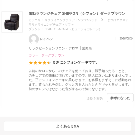
電動ラウンジチェア SHIFFON（シフォン）ダークブラウン
カテゴリ：
リクライニングチェア・ソファ/ベッド
まつげエクステ
用リクライニングチェア・ソファ
ブランド：
BEAUTY GARAGE（ビューティガレージ）
レイペン
2026/06/24
リラクゼーションサロン・アロマ
愛知県
カラー : ダークブラウン
まさにシフォンケーキです。
以前のサロンからこのチェアを使っており、勝手知ったることと、こ
のチェアでの施術に慣れていますので、購入に迷いはありませんでし
た。正にシフォンケーキの柔らかさで、お客様もまずそこに感動され
ます。背もたれを倒し、グッと力を入れたときギギッと音がします。
前のサロンではなかった音がするので気になります。
参考になった
違反を報告
よくあるQ&A