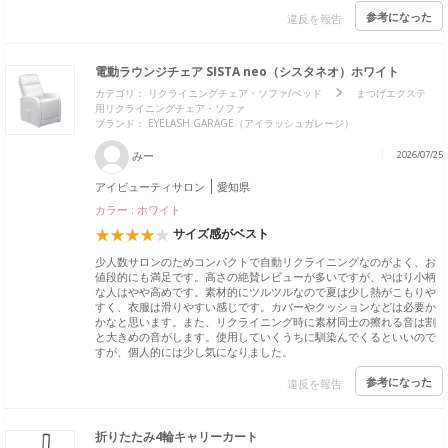
参考になった
違反を報告
電動ラウンジチェア SISTA neo（シスタネオ）ホワイト
カテゴリ：
リクライニングチェア・ソファ/ベッド
まつげエクステ
用リクライニングチェア・ソファ
ブランド：
EYELASH GARAGE（アイラッシュガレージ）
みー
2026/07/25
アイビューティサロン
愛知県
カラー : ホワイト
サイズ感がベスト
少人数サロンのためコンパクトで自動リクライニングなのがよく、お
値段的にも満足です。高さの絶賛レビューが多いですが、やはり小柄
な人はやや高めです。素材的にツルツルなので夏は少し熱がこもりや
すく、衣服は滑りやすい感じです。カバーやクッションなどは必要か
かなと思います。また、リクライニング時に素材同士の擦れる音は割
と大きめの音がします。使用していくうちに馴染んでくるといいので
すが、個人的には少し気になりました。
参考になった
違反を報告
折りたたみ4輪キャリーカート