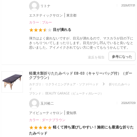
リトナ
2026/07/31
エステティックサロン
東京都
カラー : ブルー
目が潰れる
弾力はよく疲れないですが、目元が潰れるので、マスカラが目の下に
きっちりついてしまったりします。目元が少し凹んでいると良いなと
思いました。アイメイクされてない方に使ってもらうかんじです。
参考になった
違反を報告
軽量木製折りたたみベッド EB-03（キャリーバッグ付）（ダー
クブラウン）
カテゴリ：
リクライニングチェア・ソファ/ベッド
折りたたみベッ
ド
ブランド：
BEAUTY GARAGE（ビューティガレージ）
玉川裕二
2026/07/29
アイビューティサロン
愛知県
カラー : ダークブラウン
軽くて持ち運びしやすい！施術にも最適な折りた
たみベッド