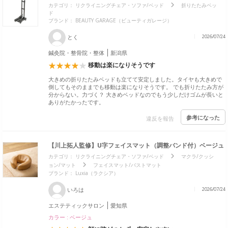
カテゴリ：
リクライニングチェア・ソファ/ベッド
折りたたみベッ
ド
ブランド：
BEAUTY GARAGE（ビューティガレージ）
とく
2026/07/24
鍼灸院・整骨院・整体
新潟県
移動は楽になりそうです
大きめの折りたたみベッドも立てて安定しました。タイヤも大きめで
倒してもそのままでも移動は楽になりそうです。 でも折りたたみ方が
分からない。力づく？ 大きめベッドなのでもう少しだけゴムが長いと
ありがたかったです。
参考になった
違反を報告
【川上拓人監修】U字フェイスマット（調整バンド付）ベージュ
カテゴリ：
リクライニングチェア・ソファ/ベッド
マクラ/クッシ
ョン/マット
フェイスマット/バストマット
ブランド：
Luxia（ラクシア）
いろは
2026/07/24
エステティックサロン
愛知県
カラー : ベージュ