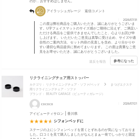
のか… おすすめはしません。
アイラッシュガレージ
返信コメント
2026/07/31
この度は弊社商品をご購入いただき、誠にありがとうございま
す。U字フェイスマットのサイズ感がご期待に沿えず、ご満足い
ただける商品をご提供できませんでしたこと、心よりお詫び申
し上げます。 いただいたご意見は真摯に受け止め、サイズや適
合性のご案内方法、セット内容の見直しを含め、より分かりや
すい適切な商品提供に努めてまいります。 この度は貴重なご意
見をお寄せいただき、誠にありがとうございました。
参考になった
違反を報告
リクライニングチェア用ストッパー
カテゴリ：
リクライニングチェア・ソファ/ベッド
まつげエクステ
用リクライニングチェア・ソファ
ブランド：
BEAUTY GARAGE（ビューティガレージ）
cococo
2026/07/21
アイビューティサロン
香川県
シフォンベッドに
ステージの上にシフォンベッドを置くとずれるのが気になっておりま
した。口コミを見て購入しましたがなんとまぁ一発でしっかりと固定
されました。