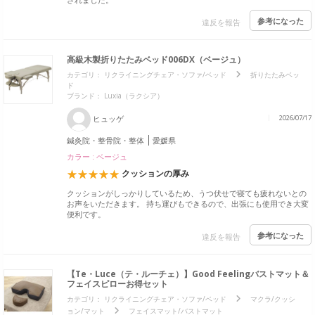
参考になった
違反を報告
高級木製折りたたみベッド006DX（ベージュ）
カテゴリ：
リクライニングチェア・ソファ/ベッド
折りたたみベッ
ド
ブランド：
Luxia（ラクシア）
ヒュッゲ
2026/07/17
鍼灸院・整骨院・整体
愛媛県
カラー : ベージュ
クッションの厚み
クッションがしっかりしているため、うつ伏せで寝ても疲れないとの
お声をいただきます。 持ち運びもできるので、出張にも使用でき大変
便利です。
参考になった
違反を報告
【Te・Luce（テ・ルーチェ）】Good Feelingバストマット＆
フェイスピローお得セット
カテゴリ：
リクライニングチェア・ソファ/ベッド
マクラ/クッシ
ョン/マット
フェイスマット/バストマット