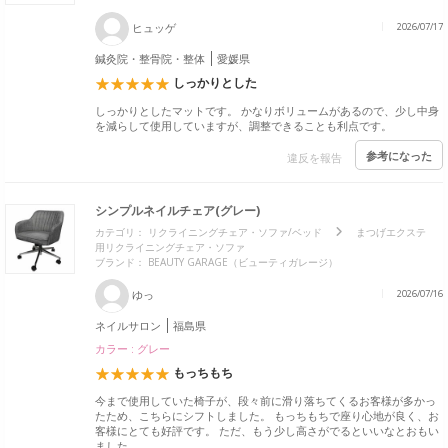
ヒュッゲ
2026/07/17
鍼灸院・整骨院・整体
愛媛県
しっかりとした
しっかりとしたマットです。 かなりボリュームがあるので、少し中身
を減らして使用していますが、調整できることも利点です。
参考になった
違反を報告
シンプルネイルチェア(グレー)
カテゴリ：
リクライニングチェア・ソファ/ベッド
まつげエクステ
用リクライニングチェア・ソファ
ブランド：
BEAUTY GARAGE（ビューティガレージ）
ゆっ
2026/07/16
ネイルサロン
福島県
カラー : グレー
もっちもち
今まで使用していた椅子が、段々前に滑り落ちてくるお客様が多かっ
たため、こちらにシフトしました。 もっちもちで座り心地が良く、お
客様にとても好評です。 ただ、もう少し高さがでるといいなとおもい
ました。