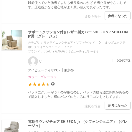
以前使っていた胸当てよりも低反発のおかげで 当たりがやさいしで
す。圧迫感がなく寝心地がよく買い替えて良かったです。
参考になった
違反を報告
サポートクッション付きレザー製カバー SHIFFON／SHIFFON
Jr用（グレージュ）
カテゴリ：
リクライニングチェア・ソファ/ベッド
まつげエクステ
用リクライニングチェア・ソファ
ブランド：
BEAUTY GARAGE（ビューティガレージ）
りー
2026/07/08
アイビューティサロン
東京都
カラー : グレージュ
◎
ベッドにグルーがつくのが嫌なのと、ベッドの腰ら辺に隙間があるの
で購入しました。横のバンドのところにリモコンをさしてます。
参考になった
違反を報告
電動ラウンジチェア SHIFFON Jr （シフォンジュニア）（グレ
ージュ）