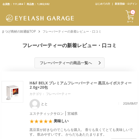
text.skipToContent
text.skipToNavigation
はじめての方
新規登録・ログイン
会員数：
111,684
商品数：
1,082,582
0
カート
まつげ商材の卸通販TOP
フレーバーティーの新着レビュー・口コミ
フレーバーティーの新着レビュー・口コミ
フレーバーティーの商品一覧へ
H&F BELX プレミアムフレーバーティー 黒豆ルイボスティー
2.0g×20包
カテゴリ： フレーバーティー
とと
2026/08/07
エステティックサロン
宮城県
美味しい
黒豆茶が好きなのでこちらを購入。 香りも良くてとても美味しいで
す。 飲みやすいです。 からだもあたたまります。