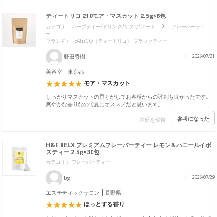
ティートリコ 210モア・マスカット 2.5g×8包
カテゴリ：
ハーブティー/ドリンク/サプリ/フード
フレーバーティ
ー
ブランド：
TEAtriCO（ティートリコ） ブラックティー
野田秀樹
2026/07/31
美容室
東京都
モア・マスカット
しっかりマスカットの香りがしてお客様からの評判も良かったです。
爽やかな香りなので夏にオススメだと思います。
参考になった
違反を報告
H&F BELX プレミアムフレーバーティー レモン＆ハニールイボ
スティー 2.5g×30包
カテゴリ： フレーバーティー
bg
2026/07/29
エステティックサロン
長野県
ほっとする香り