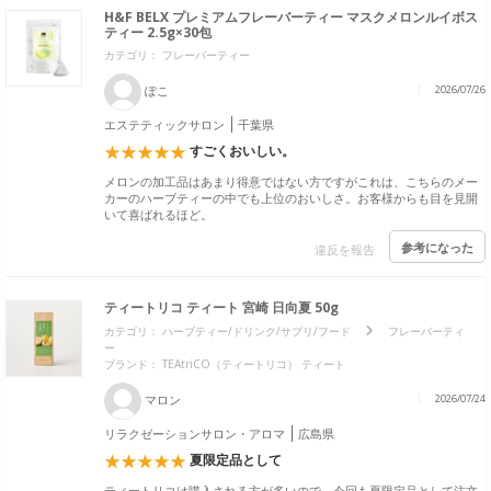
H&F BELX プレミアムフレーバーティー マスクメロンルイボス
ティー 2.5g×30包
カテゴリ： フレーバーティー
ぽこ
2026/07/26
エステティックサロン
千葉県
すごくおいしい。
メロンの加工品はあまり得意ではない方ですがこれは、こちらのメー
カーのハーブティーの中でも上位のおいしさ。お客様からも目を見開
いて喜ばれるほど。
参考になった
違反を報告
ティートリコ ティート 宮崎 日向夏 50g
カテゴリ：
ハーブティー/ドリンク/サプリ/フード
フレーバーティ
ー
ブランド：
TEAtriCO（ティートリコ） ティート
マロン
2026/07/24
リラクゼーションサロン・アロマ
広島県
夏限定品として
ティートリコは購入される方が多いので、今回も夏限定品として注文