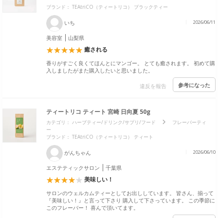
ブランド：
TEAtriCO（ティートリコ） ブラックティー
いち
2026/06/11
美容室
山梨県
癒される
香りがすごく良くてほんとにマンゴー。 とても癒されます。 初めて購
入しましたがまた購入したいと思いました。
参考になった
違反を報告
ティートリコ ティート 宮崎 日向夏 50g
カテゴリ：
ハーブティー/ドリンク/サプリ/フード
フレーバーティ
ー
ブランド：
TEAtriCO（ティートリコ） ティート
がんちゃん
2026/06/10
エステティックサロン
千葉県
美味しい！
サロンのウェルカムティーとしてお出ししています。 皆さん、揃って
『美味しい！』と言って下さり 購入して下さっています。 この季節に
このフレーバー！ 喜んで頂いてます。