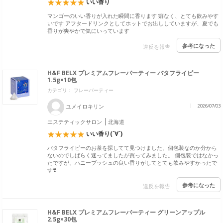
いい香り
マンゴーのいい香りが入れた瞬間に香ります 癖なく、とても飲みやす
いです アフタードリンクとしてホットでお出ししていますが、夏でも
香りが爽やかで気にいっています
参考になった
違反を報告
H&F BELX プレミアムフレーバーティー バタフライピー
1.5g×10包
カテゴリ： フレーバーティー
ユメイロキリン
2026/07/03
エステティックサロン
北海道
いい香り(´∀`)
バタフライピーのお茶を探してて見つけました、個包装なのか分から
ないのでしばらく迷ってましたが買ってみました。 個包装ではなかっ
たですが、ハニーブッシュの良い香りがしてとても飲みやすかったで
す❣️
参考になった
違反を報告
H&F BELX プレミアムフレーバーティー グリーンアップル
2.5g×30包