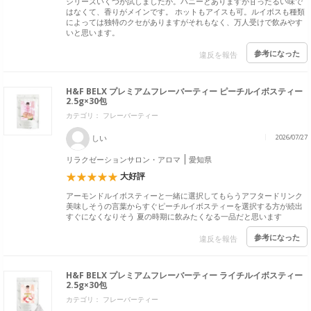
シリーズいくつか試しましたが。ハニーとありますが甘ったるい味で
はなくて、香りがメインです。 ホットもアイスも可。ルイボスも種類
によっては独特のクセがありますがそれもなく、万人受けで飲みやす
いと思います。
参考になった
違反を報告
H&F BELX プレミアムフレーバーティー ピーチルイボスティー
2.5g×30包
カテゴリ： フレーバーティー
しい
2026/07/27
リラクゼーションサロン・アロマ
愛知県
大好評
アーモンドルイボスティーと一緒に選択してもらうアフタードリンク
美味しそうの言葉からすぐピーチルイボスティーを選択する方が続出
すぐになくなりそう 夏の時期に飲みたくなる一品だと思います
参考になった
違反を報告
H&F BELX プレミアムフレーバーティー ライチルイボスティー
2.5g×30包
カテゴリ： フレーバーティー