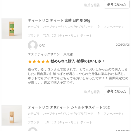
参考になった
違反を報告
ティートリコ ティート 宮崎 日向夏 50g
カテゴリ：
ハーブティー/ドリンク/サプリ/フード
フレーバーティ
ー
ブランド：
TEAtriCO（ティートリコ） ティート
るな
2026/08/06
エステティックサロン
東京都
勧められて購入♪納得のおいしさ！
通っているサロンさんで出されて、とてもおいしかったので購入しま
した♪ 日向夏の甘酸っぱさが暑さにやられた身体に染みわたる感じ。
ホットでもアイスでもどちらでもおいしかったです！！ 期間限定なの
が惜しい。追加で購入予定です。
参考になった
違反を報告
ティートリコ 319ティート シャルドネスイート 50g
カテゴリ：
ハーブティー/ドリンク/サプリ/フード
フレーバーティ
ー
ブランド：
TEAtriCO（ティートリコ） ティート