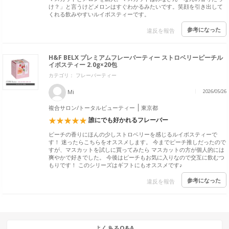
け？」と言うけどメロンはすぐわかるみたいです。笑顔を引き出して
くれる飲みやすいルイボスティーです。
参考になった
違反を報告
H&F BELX プレミアムフレーバーティー ストロベリーピーチル
イボスティー 2.0g×20包
カテゴリ： フレーバーティー
Mi
2026/05/26
複合サロン/トータルビューティー
東京都
誰にでも好かれるフレーバー
ピーチの香りにほんの少しストロベリーを感じるルイボスティーで
す！ 迷ったらこちらをオススメします。 今までピーチ推しだったので
すが、マスカットを試しに買ってみたら マスカットの方が個人的には
爽やかで好きでした。 今後はピーチもお気に入りなので交互に飲むつ
もりです！ このシリーズはギフトにもオススメです♪
参考になった
違反を報告
よくあるQ&A