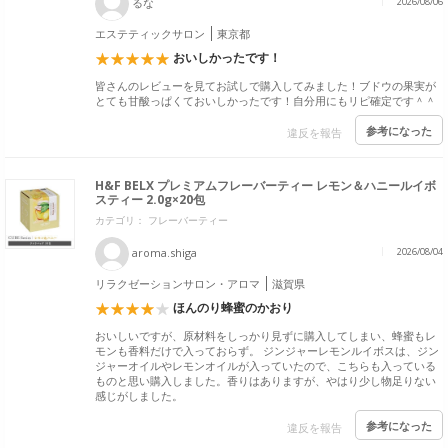
るな
2026/08/06
エステティックサロン
東京都
おいしかったです！
皆さんのレビューを見てお試しで購入してみました！ブドウの果実が
とても甘酸っぱくておいしかったです！自分用にもリピ確定です＾＾
参考になった
違反を報告
H&F BELX プレミアムフレーバーティー レモン＆ハニールイボ
スティー 2.0g×20包
カテゴリ： フレーバーティー
aroma.shiga
2026/08/04
リラクゼーションサロン・アロマ
滋賀県
ほんのり蜂蜜のかおり
おいしいですが、原材料をしっかり見ずに購入してしまい、蜂蜜もレ
モンも香料だけで入っておらず。 ジンジャーレモンルイボスは、ジン
ジャーオイルやレモンオイルが入っていたので、こちらも入っている
ものと思い購入しました。香りはありますが、やはり少し物足りない
感じがしました。
参考になった
違反を報告