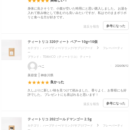
美味しい！
身体に良さそうで、小腹が空いた時用にと思い購入しました。 お湯を
入れて飲み物として飲むのも良いみたいですが、私はそのままポリポ
リと食べる方が好きです。
参考になった
違反を報告
ティートリコ 320ティート ペアー 10g×10個
カテゴリ：
ハーブティー/ドリンク/サプリ/フード
フレーバーティ
ー
ブランド：
TEAtriCO（ティートリコ） ティート
ぺこ
2026/06/12
美容室
神奈川県
良かった
久しぶりに新しい味を見つけて頼みました、香りよく、お客様にも好
評でした。 プレゼントにも喜ばれると思います！
参考になった
違反を報告
ティートリコ 202ゴールドマンゴー 2.5g
カテゴリ：
ハーブティー/ドリンク/サプリ/フード
フレーバーティ
ー