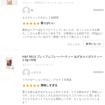
ブランド：
TEAtriCO（ティートリコ） ティート
M
2026/06/25
エステティックサロン
福岡県
香りがいい
最近はペアーばかりリピートしていましたが、久々シャルドネを購
入。こちらも香りがよく好きです。お客様からも好評です。200gはジ
ッパーがついているので一番使いやすくて気に入ってます。
参考になった
違反を報告
H&F BELX プレミアムフレーバーティー あずきルイボスティー
2.0g×30包
カテゴリ： フレーバーティー
シマリス
2026/06/22
リラクゼーションサロン・アロマ
北海道
美味しすぎる
香りも味もあずきがちゃんと分かります。とても飲みやすく美味しい
です。ひとつでもたくさん出るのでかなりコスパがいいと思います。
アイスでもホットでもどちも美味しいです。なくなったらリピしま
す！