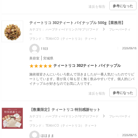
参考になった
違反を報告
ティートリコ 302ティート パイナップル 500g【業務用】
カテゴリ：
ハーブティー/ドリンク/サプリ/フード
フレーバーティ
ー
ブランド：
TEAtriCO（ティートリコ） ティート
1103
2026/06/18
美容室
宮城県
ティートリコ 302ティート パイナップル
施術後皆さんにいろいろ飲んで頂きましたが一番人気だったのでリピ
ートしています。香が良く味も甘く無く飲みやすいです。個人的にパ
イナップルが好きなのでお気に入りです。
参考になった
違反を報告
【数量限定】ティートリコ 特別感謝セット
カテゴリ：
ハーブティー/ドリンク/サプリ/フード
フレーバーティ
ー
ブランド：
TEAtriCO（ティートリコ） ティート
ほほまま
2026/06/15