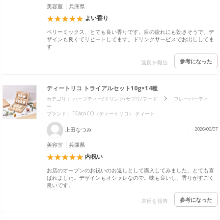
美容室
兵庫県
よい香り
ベリーミックス、とても良い香りです。目の疲れにも効きそうで、デ
ザインも良くてリピートしてます。ドリンクサービスでお出ししてま
す
参考になった
違反を報告
ティートリコ トライアルセット10g×14種
カテゴリ：
ハーブティー/ドリンク/サプリ/フード
フレーバーティ
ー
ブランド：
TEAtriCO（ティートリコ） ティート
上田なつみ
2026/06/07
美容室
兵庫県
内祝い
お店のオープンのお祝いのお返しとして購入してみました。とても喜
ばれました。デザインもオシャレなので。味も良いし、香りがすごく
良いです。
参考になった
違反を報告