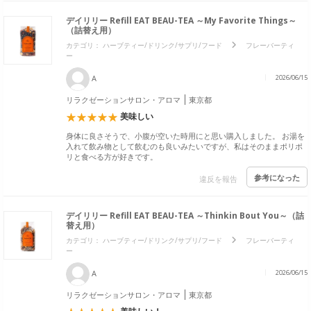
デイリリー Refill EAT BEAU-TEA ～My Favorite Things～
（詰替え用）
カテゴリ：
ハーブティー/ドリンク/サプリ/フード
フレーバーティ
ー
A
2026/06/15
リラクゼーションサロン・アロマ
東京都
美味しい
身体に良さそうで、小腹が空いた時用にと思い購入しました。 お湯を
入れて飲み物として飲むのも良いみたいですが、私はそのままポリポ
リと食べる方が好きです。
参考になった
違反を報告
デイリリー Refill EAT BEAU-TEA ～Thinkin Bout You～（詰
替え用）
カテゴリ：
ハーブティー/ドリンク/サプリ/フード
フレーバーティ
ー
A
2026/06/15
リラクゼーションサロン・アロマ
東京都