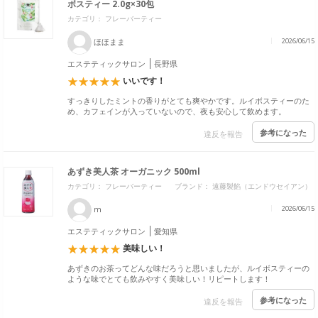
ボスティー 2.0g×30包
カテゴリ： フレーバーティー
ほほまま
2026/06/15
エステティックサロン
長野県
いいです！
すっきりしたミントの香りがとても爽やかです。ルイボスティーのた
め、カフェインが入っていないので、夜も安心して飲めます。
参考になった
違反を報告
あずき美人茶 オーガニック 500ml
カテゴリ： フレーバーティー
ブランド：
遠藤製餡（エンドウセイアン）
m
2026/06/15
エステティックサロン
愛知県
美味しい！
あずきのお茶ってどんな味だろうと思いましたが、ルイボスティーの
ような味でとても飲みやすく美味しい！リピートします！
参考になった
違反を報告