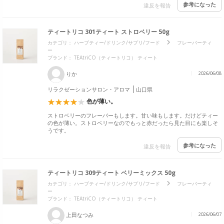
参考になった
違反を報告
ティートリコ 301ティート ストロベリー 50g
カテゴリ：
ハーブティー/ドリンク/サプリ/フード
フレーバーティ
ー
ブランド：
TEAtriCO（ティートリコ） ティート
りか
2026/06/08
リラクゼーションサロン・アロマ
山口県
色が薄い。
ストロベリーのフレーバーもします。甘い味もします。だけどティー
の色が薄い。ストロベリーなのでもっと赤だったら見た目にも楽しそ
うです。
参考になった
違反を報告
ティートリコ 309ティート ベリーミックス 50g
カテゴリ：
ハーブティー/ドリンク/サプリ/フード
フレーバーティ
ー
ブランド：
TEAtriCO（ティートリコ） ティート
上田なつみ
2026/06/07