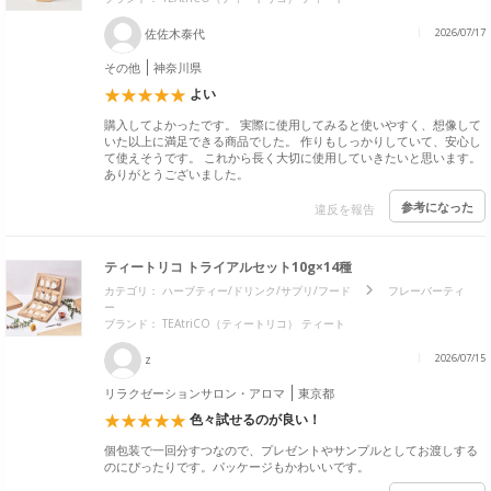
佐佐木泰代
2026/07/17
その他
神奈川県
よい
購入してよかったです。 実際に使用してみると使いやすく、想像して
いた以上に満足できる商品でした。 作りもしっかりしていて、安心し
て使えそうです。 これから長く大切に使用していきたいと思います。
ありがとうございました。
参考になった
違反を報告
ティートリコ トライアルセット10g×14種
カテゴリ：
ハーブティー/ドリンク/サプリ/フード
フレーバーティ
ー
ブランド：
TEAtriCO（ティートリコ） ティート
z
2026/07/15
リラクゼーションサロン・アロマ
東京都
色々試せるのが良い！
個包装で一回分すつなので、プレゼントやサンプルとしてお渡しする
のにぴったりです。パッケージもかわいいです。