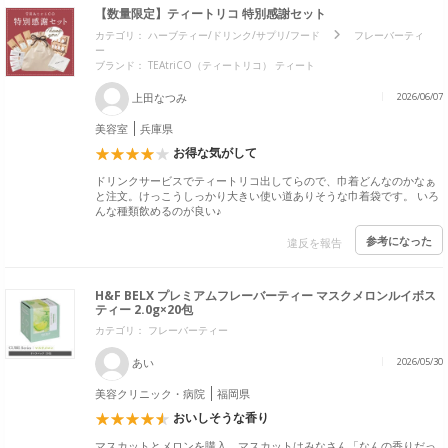
【数量限定】ティートリコ 特別感謝セット
カテゴリ：
ハーブティー/ドリンク/サプリ/フード
フレーバーティ
ー
ブランド：
TEAtriCO（ティートリコ） ティート
上田なつみ
2026/06/07
美容室
兵庫県
お得な気がして
ドリンクサービスでティートリコ出してらので、巾着どんなのかなぁ
と注文。けっこうしっかり大きい使い道ありそうな巾着袋です。 いろ
んな種類飲めるのが良い♪
参考になった
違反を報告
H&F BELX プレミアムフレーバーティー マスクメロンルイボス
ティー 2.0g×20包
カテゴリ： フレーバーティー
あい
2026/05/30
美容クリニック・病院
福岡県
おいしそうな香り
マスカットとメロンを購入。マスカットはみなさん「なんの香りだっ