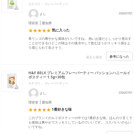
カテゴリ： フレーバーティー
よし
2026/07/01
理容室
愛知県
気に入った
青リンゴの爽やかな風味がいいですね。 熱いお湯だとしっかり煮出す
ことができるけどこの味はその後冷やして飲むほうがスッキリ感をよ
り感じられて良さそう。
参考になった
違反を報告
H&F BELX プレミアムフレーバーティー パッションハニールイ
ボスティー 1.5g×30包
カテゴリ： フレーバーティー
よし
2026/07/01
理容室
愛知県
1番好きな味
このブランドのルイボスティーの中では1番好きな味。ほんのり甘くで
も後味は爽やかでスッキリしているのでいいです。 コスパいいのもい
いですね。