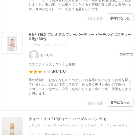
しました。案の定、手に取ってくださるお客様が多く購入に繋がりま
す。爽やかなフレーバーでとても夏らしいです。
参考になった
違反を報告
H&F BELX プレミアムフレーバーティー ピーチルイボスティー
2.5g×30包
カテゴリ： フレーバーティー
もっちゃ
2026/07/22
エステティックサロン
山形県
おいしい
桃の時期に、おもてなしの１つとしてお客様にお出しするお茶を探し
ていました。試しに注文してみて、色も濃く香りも高いので採用。ノ
ンカフェインなので、夕方にもお出しできて良いです。店販もしよう
と思います。
参考になった
違反を報告
ティートリコ 310ティート ローズ＆メロン 50g
カテゴリ：
ハーブティー/ドリンク/サプリ/フード
フレーバーティ
ー
ブランド：
TEAtriCO（ティートリコ） ティート