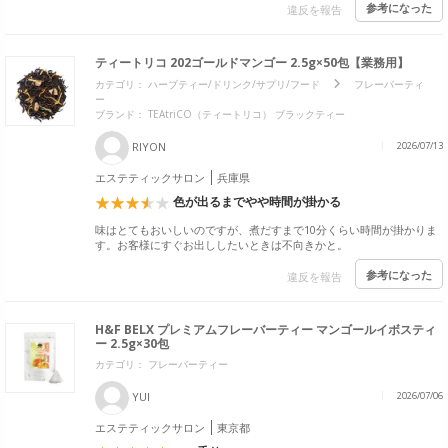
参考になった
違反を報告
ティートリコ 202ゴールドマンゴー 2.5g×50包【業務用】
カテゴリ：
ハーブティー/ドリンク/サプリ/フード
フレーバーティ
ー
ブランド：
TEAtriCO（ティートリコ） ブラックティー
RIYON
2026/07/13
エステティックサロン
兵庫県
色が出るまでやや時間が掛かる
味はとてもおいしいのですが、煮だすまで10分くらい時間が掛かりま
す。お客様にすぐお出ししたいときは不向きかと。
参考になった
違反を報告
H&F BELX プレミアムフレーバーティー マンゴールイボスティ
ー 2.5g×30包
カテゴリ： フレーバーティー
YUI
2026/07/06
エステティックサロン
東京都