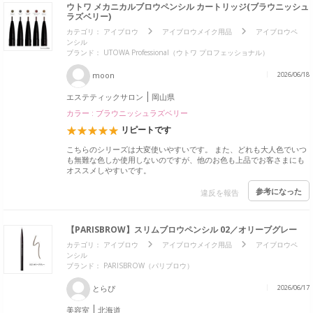
ウトワ メカニカルブロウペンシル カートリッジ(ブラウニッシュ
ラズベリー)
カテゴリ：
アイブロウ
アイブロウメイク用品
アイブロウペ
ンシル
ブランド：
UTOWA Professional（ウトワ プロフェッショナル）
moon
2026/06/18
エステティックサロン
岡山県
カラー : ブラウニッシュラズベリー
リピートです
こちらのシリーズは大変使いやすいです。 また、どれも大人色でいつ
も無難な色しか使用しないのですが、他のお色も上品でお客さまにも
オススメしやすいです。
参考になった
違反を報告
【PARISBROW】スリムブロウペンシル 02／オリーブグレー
カテゴリ：
アイブロウ
アイブロウメイク用品
アイブロウペ
ンシル
ブランド：
PARISBROW（パリブロウ）
とらぴ
2026/06/17
美容室
北海道