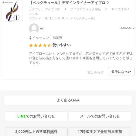
【ベルクチュール】デザインライナーアイブロウ
カテゴリ：
アイブロウ
アイブロウメイク用品
アイブロウペ
ンシル
ブランド：
BELLE COUTURE（ベルクチュール）
emi
2026/05/12
ネイルサロン
福岡県
使いやすい
アイブローはいくつも使ってますが、芯が柔らかすぎず硬すぎず 程よ
い色と芯の描き方をして使いやすく今後も使用していくだろうと感じ
てます。
参考になった
違反を報告
よくあるQ&A
LINE
でのお問い合わせ
メールでのお問い合わせ
3,000円以上通常送料無料
17時迄注文で最短当日出荷