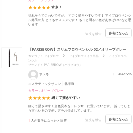
すき！
折れそうでこわいですが、 すごく描きやすいです！ アイブロウペンシ
ル難民の方 とてもオススメです！ もっと明るい色があればいいなと思
います
参考になった
違反を報告
【PARISBROW】スリムブロウペンシル 02／オリーブグレー
カテゴリ：
アイブロウ
アイブロウメイク用品
アイブロウペ
ンシル
ブランド：
PARISBROW（パリブロウ）
アネラ
2026/05/16
エステティックサロン
北海道
カラー : オリーブグレー
細くて描きやすい
細くて描きやすく全色見本をドレッサーに置いています。 折ってしま
う方もいるので使い方をお伝えしています。
参考になった
違反を報告
1
人が参考になったと回答