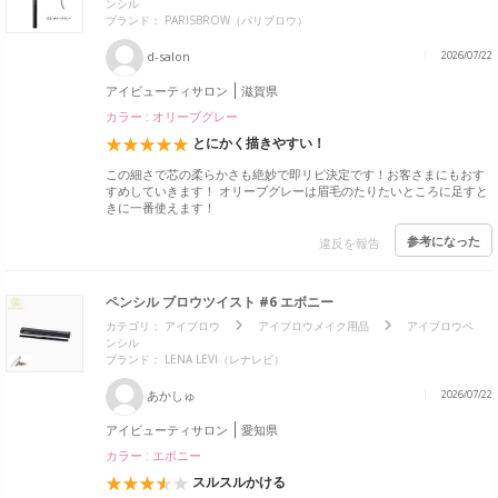
ンシル
ブランド：
PARISBROW（パリブロウ）
d-salon
2026/07/22
アイビューティサロン
滋賀県
カラー : オリーブグレー
とにかく描きやすい！
この細さで芯の柔らかさも絶妙で即リピ決定です！お客さまにもおす
すめしていきます！ オリーブグレーは眉毛のたりたいところに足すと
きに一番使えます！
参考になった
違反を報告
ペンシル ブロウツイスト #6 エボニー
カテゴリ：
アイブロウ
アイブロウメイク用品
アイブロウペ
ンシル
ブランド：
LENA LEVI（レナレビ）
あかしゅ
2026/07/22
アイビューティサロン
愛知県
カラー : エボニー
スルスルかける