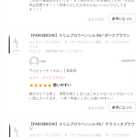
これが一番描きやすいです！ すぐ折れやすいのが難点ですが、それ以
外は完璧です！！！何本リピしたか分からないくらいリピしてま
す！！！
参考になった
違反を報告
【PARISBROW】スリムブロウペンシル 04／ダークブラウン
カテゴリ：
アイブロウ
アイブロウメイク用品
アイブロウペ
ンシル
ブランド：
PARISBROW（パリブロウ）
ma
2026/07/07
アイビューティサロン
鳥取県
カラー : ダークブラウン
使いやすい
細さがとても良く、眉尻を描くときにはこれじゃないといけないくら
い気に入ってます。 一本一本描くときにも使いやすい！
参考になった
違反を報告
【PARISBROW】スリムブロウペンシル 03／ テラコッタブラウ
ン
カテゴリ：
アイブロウ
アイブロウメイク用品
アイブロウペ