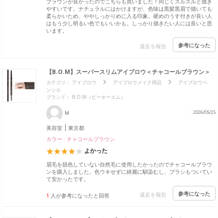
ブラウンが良かったのでこちらも買いました！同じくスルスルと描き
やすいです。ナチュラルにはかけますが、色味は黒髪黒眉で描いても
柔らかいため、ややしっかりめに入る印象。硬めのうす付きが良い人
はもう少し明るい色でもいいかも。しっかり描きたい人には良いと思
います。
参考になった
違反を報告
【B.O.M】スーパースリムアイブロウ＜チャコールブラウン＞
カテゴリ：
アイブロウ
アイブロウメイク用品
アイブロウペ
ンシル
ブランド：
B.O.M（ビーオーエム）
Ｍ
2026/05/25
美容室
東京都
カラー : チャコールブラウン
よかった
眉毛を脱色していない自然毛に使用したかったのでチャコールブラウ
ンを購入しました。色ウキせずに綺麗に馴染むし、ブラシもついてい
て安かったです。
参考になった
違反を報告
1
人が参考になったと回答