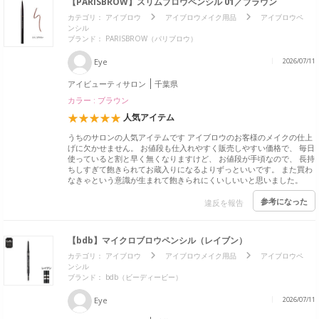
【PARISBROW】スリムブロウペンシル 01／ブラウン
カテゴリ：
アイブロウ
アイブロウメイク用品
アイブロウペ
ンシル
ブランド：
PARISBROW（パリブロウ）
Eye
2026/07/11
アイビューティサロン
千葉県
カラー : ブラウン
人気アイテム
うちのサロンの人気アイテムです アイブロウのお客様のメイクの仕上
げに欠かせません。 お値段も仕入れやすく販売しやすい価格で、 毎日
使っていると割と早く無くなりますけど、 お値段が手頃なので、 長持
ちしすぎて飽きられてお蔵入りになるよりずっといいです。 また買わ
なきゃという意識が生まれて飽きられにくいしいいと思いました。
参考になった
違反を報告
【bdb】マイクロブロウペンシル（レイブン）
カテゴリ：
アイブロウ
アイブロウメイク用品
アイブロウペ
ンシル
ブランド：
bdb（ビーディービー）
Eye
2026/07/11