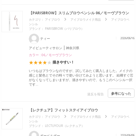
【PARISBROW】スリムブロウペンシル 06／モーヴブラウン
カテゴリ：
アイブロウ
アイブロウメイク用品
アイブロウペ
ンシル
ブランド：
PARISBROW（パリブロウ）
ティー
2026/06/16
アイビューティサロン
神奈川県
カラー : 06／モーヴブラウン
描きやすい！
いつもはブラウンなのですが、試してみたく購入しました。メイクの
感じと髪色とでその時々で使い分けてみようと思います。 結構すぐ芯
がなくなってしまいますが、描きやすいので、もうこのペンシル一択
です…
参考になった
違反を報告
【レクチュア】フィットステイアイブロウ
カテゴリ：
アイブロウ
アイブロウメイク用品
アイブロウペ
ンシル
ブランド：
LECTUYOUR（レクチュア）
ポーベルポー
2026/06/06