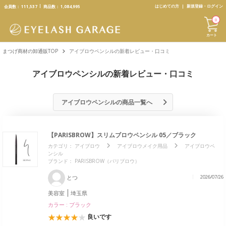
text.skipToContent
text.skipToNavigation
はじめての方
新規登録・ログイン
会員数：
111,537
商品数：
1,084,995
0
カート
まつげ商材の卸通販TOP
アイブロウペンシルの新着レビュー・口コミ
アイブロウペンシルの新着レビュー・口コミ
アイブロウペンシルの商品一覧へ
【PARISBROW】スリムブロウペンシル 05／ブラック
カテゴリ：
アイブロウ
アイブロウメイク用品
アイブロウペ
ンシル
ブランド：
PARISBROW（パリブロウ）
とつ
2026/07/26
美容室
埼玉県
カラー : ブラック
良いです