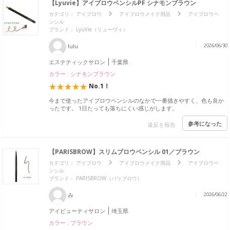
【Lyuvie】アイブロウペンシルPF シナモンブラウン
カテゴリ：
アイブロウ
アイブロウメイク用品
アイブロウペ
ンシル
ブランド：
LyuVie（リューヴィ）
lulu
2026/06/30
エステティックサロン
千葉県
カラー : シナモンブラウン
No.1！
今まで使ったアイブロウペンシルのなかで一番描きやすく、色も良か
ったです。 1日たっても落ちにくい感じがします。
参考になった
違反を報告
【PARISBROW】スリムブロウペンシル 01／ブラウン
カテゴリ：
アイブロウ
アイブロウメイク用品
アイブロウペ
ンシル
ブランド：
PARISBROW（パリブロウ）
み
2026/06/22
アイビューティサロン
埼玉県
カラー : ブラウン