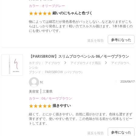
カラー : オリーブグレー
細いのにちゃんと色づく
物によっては細芯だが発色着色がパッとしない…などありますがこち
らはしっかり発色します！軽い力でスルスル描けます。1本1本描くの
にも使いやすいです。
参考になった
違反を報告
【PARISBROW】スリムブロウペンシル 06／モーヴブラウン
カテゴリ：
アイブロウ
アイブロウメイク用品
アイブロウペ
ンシル
ブランド：
PARISBROW（パリブロウ）
tc
2026/06/17
美容室
三重県
カラー : 06／モーヴブラウン
描きやすい
細くて、とにかく描きやすい。自然に眉がかけます。色味も濃すぎず
薄すぎずで、使いやすい色です。この色味が出る前から何本もリピー
トしてます。
参考になった
違反を報告