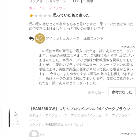
リラクゼーションサロン・アロマ
千葉県
カラー : トープブラウン
思っていた色と違った
元の毛の色などとの相性もあると思いますが 思っていた色と違った
ので友達に上げました もっと薄いのが欲しいです
アイラッシュガレージ
返信コメント
2026/07/22
この度は当店の商品をご購入いただき、誠にありがとうござい
ます。 商品の色味につきまして、ご期待に沿えず申し訳ござい
ませんでした。商品ページでは色味の比較画像を掲載しており
ますが、ご使用のブラウザやモニター、スマートフォンの表示
環境により、実際の商品と色味が異なって見える場合がござい
ます。 今後も、より分かりやすく商品の魅力をお伝えできるよ
う、商品ページの改善に努めてまいります。貴重なご意見をい
ただき、誠にありがとうございました。
参考になった
違反を報告
【PARISBROW】スリムブロウペンシル 04／ダークブラウン
カテゴリ：
アイブロウ
アイブロウメイク用品
アイブロウペ
ンシル
ブランド：
PARISBROW（パリブロウ）
◎
2026/07/16