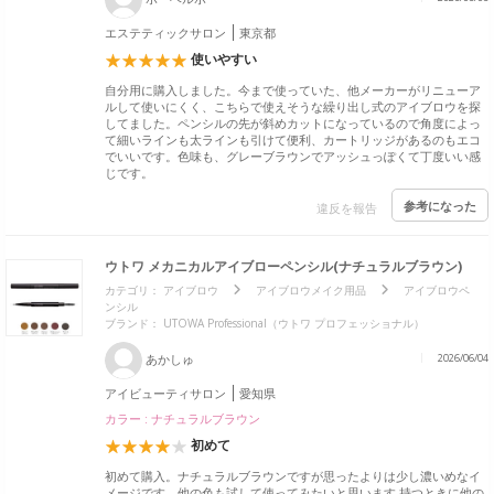
エステティックサロン
東京都
使いやすい
自分用に購入しました。今まで使っていた、他メーカーがリニューア
ルして使いにくく、こちらで使えそうな繰り出し式のアイブロウを探
してました。ペンシルの先が斜めカットになっているので角度によっ
て細いラインも太ラインも引けて便利、カートリッジがあるのもエコ
でいいです。色味も、グレーブラウンでアッシュっぽくて丁度いい感
じです。
参考になった
違反を報告
ウトワ メカニカルアイブローペンシル(ナチュラルブラウン)
カテゴリ：
アイブロウ
アイブロウメイク用品
アイブロウペ
ンシル
ブランド：
UTOWA Professional（ウトワ プロフェッショナル）
あかしゅ
2026/06/04
アイビューティサロン
愛知県
カラー : ナチュラルブラウン
初めて
初めて購入。ナチュラルブラウンですが思ったよりは少し濃いめなイ
メージです。他の色も試して使ってみたいと思います 持つときに他の