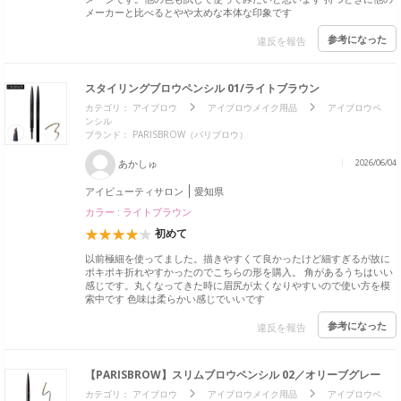
メーカーと比べるとやや太めな本体な印象です
参考になった
違反を報告
スタイリングブロウペンシル 01/ライトブラウン
カテゴリ：
アイブロウ
アイブロウメイク用品
アイブロウペ
ンシル
ブランド：
PARISBROW（パリブロウ）
あかしゅ
2026/06/04
アイビューティサロン
愛知県
カラー : ライトブラウン
初めて
以前極細を使ってました。描きやすくて良かったけど細すぎるが故に
ポキポキ折れやすかったのでこちらの形を購入。 角があるうちはいい
感じです。丸くなってきた時に眉尻が太くなりやすいので使い方を模
索中です 色味は柔らかい感じでいいです
参考になった
違反を報告
【PARISBROW】スリムブロウペンシル 02／オリーブグレー
カテゴリ：
アイブロウ
アイブロウメイク用品
アイブロウペ