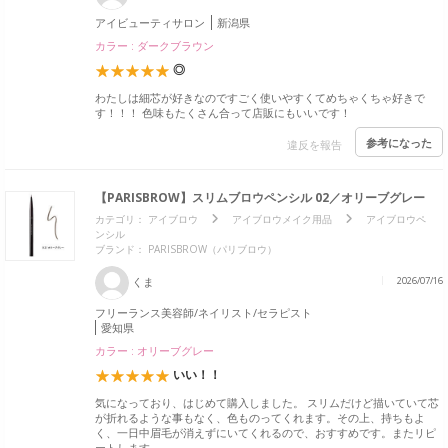
アイビューティサロン
新潟県
カラー : ダークブラウン
◎
わたしは細芯が好きなのですごく使いやすくてめちゃくちゃ好きで
す！！！ 色味もたくさん合って店販にもいいです！
参考になった
違反を報告
【PARISBROW】スリムブロウペンシル 02／オリーブグレー
カテゴリ：
アイブロウ
アイブロウメイク用品
アイブロウペ
ンシル
ブランド：
PARISBROW（パリブロウ）
くま
2026/07/16
フリーランス美容師/ネイリスト/セラピスト
愛知県
カラー : オリーブグレー
いい！！
気になっており、はじめて購入しました。 スリムだけど描いていて芯
が折れるような事もなく、色ものってくれます。その上、持ちもよ
く、一日中眉毛が消えずにいてくれるので、おすすめです。またリピ
ートします。