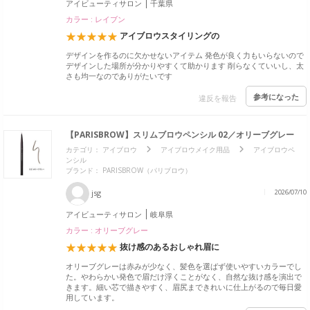
アイビューティサロン
千葉県
カラー : レイブン
アイブロウスタイリングの
デザインを作るのに欠かせないアイテム 発色が良く力もいらないので
デザインした場所が分かりやすくて助かります 削らなくていいし、太
さも均一なのでありがたいです
参考になった
違反を報告
【PARISBROW】スリムブロウペンシル 02／オリーブグレー
カテゴリ：
アイブロウ
アイブロウメイク用品
アイブロウペ
ンシル
ブランド：
PARISBROW（パリブロウ）
jsg
2026/07/10
アイビューティサロン
岐阜県
カラー : オリーブグレー
抜け感のあるおしゃれ眉に
オリーブグレーは赤みが少なく、髪色を選ばず使いやすいカラーでし
た。やわらかい発色で眉だけ浮くことがなく、自然な抜け感を演出で
きます。細い芯で描きやすく、眉尻まできれいに仕上がるので毎日愛
用しています。