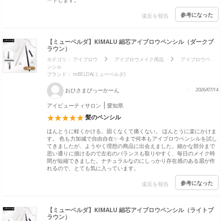
参考になった
違反を報告
【ミューベルダ】KIMALU 細芯アイブロウペンシル（ダークブ
ラウン）
カテゴリ：
アイブロウ
アイブロウメイク用品
アイブロウペ
ンシル
ブランド：
mBELDA(ミューベルダ)
おひさまぴっーかーん
2026/07/14
アイビューティサロン
愛知県
髪のペンシル
ほんとうに軽くかける。固くなくて痛くない。 ほんとうに楽にかけま
す。 色も力加減で自由自在✨ 今まで何本もアイブロウペンシルを試し
てきましたが、ようやく理想の商品に出会えました。細かな部分まで
思い通りに描けるので左右のバランスも取りやすく、毎日のメイク時
間が短縮できました。ナチュラルなのにしっかり存在感のある眉が作
れるので、とても気に入っています。
参考になった
違反を報告
【ミューベルダ】KIMALU 細芯アイブロウペンシル（ライトブ
ラウン）