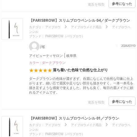
参考になった
違反を報告
【PARISBROW】スリムブロウペンシル 04／ダークブラウン
カテゴリ：
アイブロウ
アイブロウメイク用品
アイブロウペ
ンシル
ブランド：
PARISBROW（パリブロウ）
jsg
2026/07/10
アイビューティサロン
岐阜県
カラー : ダークブラウン
落ち着いた色味で自然な仕上がり
ダークブラウンの色味が濃すぎず、自眉になじんで自然な印象に仕上
がります。細い芯で眉尻や足りない部分も描きやすく、一本一本毛を
描き足すような感覚で使えました。持ちも良く、毎日の眉メイクに頼
れるアイテムです。
参考になった
違反を報告
【PARISBROW】スリムブロウペンシル 01／ブラウン
カテゴリ：
アイブロウ
アイブロウメイク用品
アイブロウペ
ンシル
ブランド：
PARISBROW（パリブロウ）