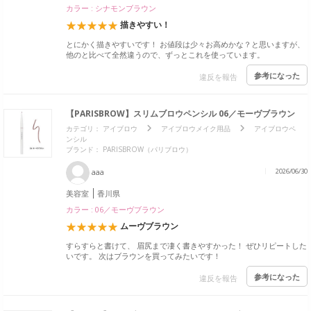
カラー : シナモンブラウン
描きやすい！
とにかく描きやすいです！ お値段は少々お高めかな？と思いますが、
他のと比べて全然違うので、ずっとこれを使っています。
参考になった
違反を報告
【PARISBROW】スリムブロウペンシル 06／モーヴブラウン
カテゴリ：
アイブロウ
アイブロウメイク用品
アイブロウペ
ンシル
ブランド：
PARISBROW（パリブロウ）
aaa
2026/06/30
美容室
香川県
カラー : 06／モーヴブラウン
ムーヴブラウン
すらすらと書けて、 眉尻まで凄く書きやすかった！ ぜひリピートした
いです。 次はブラウンを買ってみたいです！
参考になった
違反を報告