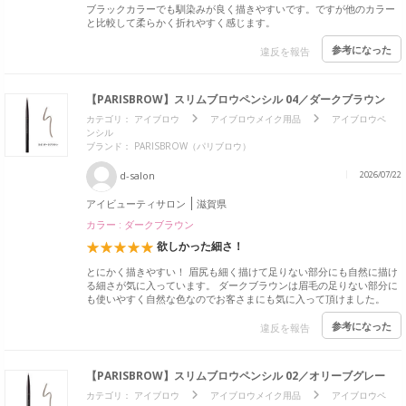
ブラックカラーでも馴染みが良く描きやすいです。ですが他のカラー
と比較して柔らかく折れやすく感じます。
参考になった
違反を報告
【PARISBROW】スリムブロウペンシル 04／ダークブラウン
カテゴリ：
アイブロウ
アイブロウメイク用品
アイブロウペ
ンシル
ブランド：
PARISBROW（パリブロウ）
d-salon
2026/07/22
アイビューティサロン
滋賀県
カラー : ダークブラウン
欲しかった細さ！
とにかく描きやすい！ 眉尻も細く描けて足りない部分にも自然に描け
る細さが気に入っています。 ダークブラウンは眉毛の足りない部分に
も使いやすく自然な色なのでお客さまにも気に入って頂けました。
参考になった
違反を報告
【PARISBROW】スリムブロウペンシル 02／オリーブグレー
カテゴリ：
アイブロウ
アイブロウメイク用品
アイブロウペ