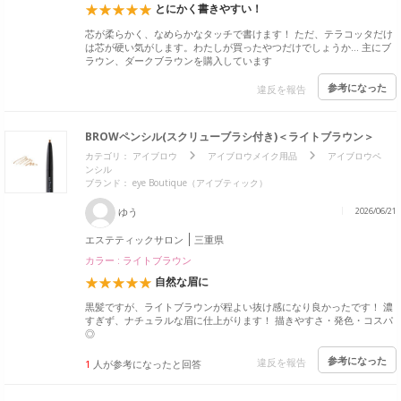
とにかく書きやすい！
芯が柔らかく、なめらかなタッチで書けます！ ただ、テラコッタだけ
は芯が硬い気がします。わたしが買ったやつだけでしょうか… 主にブ
ラウン、ダークブラウンを購入しています
参考になった
違反を報告
BROWペンシル(スクリューブラシ付き)＜ライトブラウン＞
カテゴリ：
アイブロウ
アイブロウメイク用品
アイブロウペ
ンシル
ブランド：
eye Boutique（アイブティック）
ゆう
2026/06/21
エステティックサロン
三重県
カラー : ライトブラウン
自然な眉に
黒髪ですが、ライトブラウンが程よい抜け感になり良かったです！ 濃
すぎず、ナチュラルな眉に仕上がります！ 描きやすさ・発色・コスパ
◎
参考になった
違反を報告
1
人が参考になったと回答