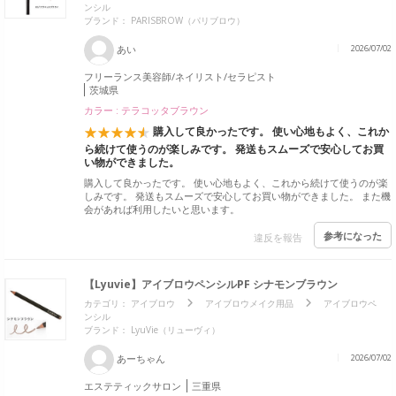
ンシル
ブランド：
PARISBROW（パリブロウ）
あい
2026/07/02
フリーランス美容師/ネイリスト/セラピスト
茨城県
カラー : テラコッタブラウン
購入して良かったです。 使い心地もよく、これか
ら続けて使うのが楽しみです。 発送もスムーズで安心してお買
い物ができました。
購入して良かったです。 使い心地もよく、これから続けて使うのが楽
しみです。 発送もスムーズで安心してお買い物ができました。 また機
会があれば利用したいと思います。
参考になった
違反を報告
【Lyuvie】アイブロウペンシルPF シナモンブラウン
カテゴリ：
アイブロウ
アイブロウメイク用品
アイブロウペ
ンシル
ブランド：
LyuVie（リューヴィ）
あーちゃん
2026/07/02
エステティックサロン
三重県