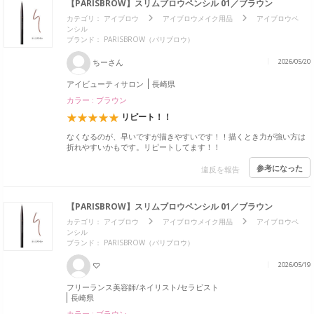
【PARISBROW】スリムブロウペンシル 01／ブラウン
カテゴリ：
アイブロウ
アイブロウメイク用品
アイブロウペ
ンシル
ブランド：
PARISBROW（パリブロウ）
ちーさん
2026/05/20
アイビューティサロン
長崎県
カラー : ブラウン
リピート！！
なくなるのが、早いですが描きやすいです！！描くとき力が強い方は
折れやすいかもです。リピートしてます！！
参考になった
違反を報告
【PARISBROW】スリムブロウペンシル 01／ブラウン
カテゴリ：
アイブロウ
アイブロウメイク用品
アイブロウペ
ンシル
ブランド：
PARISBROW（パリブロウ）
♡
2026/05/19
フリーランス美容師/ネイリスト/セラピスト
長崎県
カラー : ブラウン