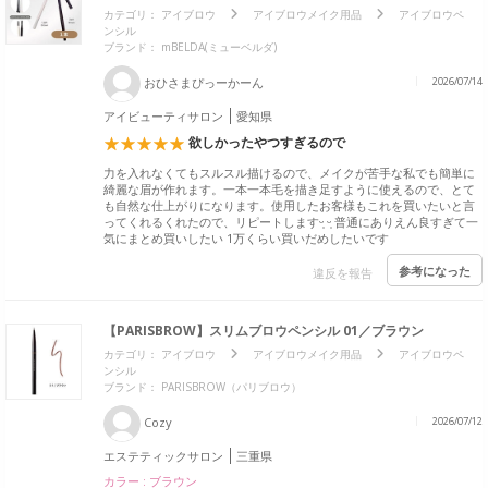
カテゴリ：
アイブロウ
アイブロウメイク用品
アイブロウペ
ンシル
ブランド：
mBELDA(ミューベルダ)
おひさまぴっーかーん
2026/07/14
アイビューティサロン
愛知県
欲しかったやつすぎるので
力を入れなくてもスルスル描けるので、メイクが苦手な私でも簡単に
綺麗な眉が作れます。一本一本毛を描き足すように使えるので、とて
も自然な仕上がりになります。使用したお客様もこれを買いたいと言
ってくれるくれたので、リピートしますᵕ̩ ᵕ̩ 普通にありえん良すぎて一
気にまとめ買いしたい 1万くらい買いだめしたいです
参考になった
違反を報告
【PARISBROW】スリムブロウペンシル 01／ブラウン
カテゴリ：
アイブロウ
アイブロウメイク用品
アイブロウペ
ンシル
ブランド：
PARISBROW（パリブロウ）
Cozy
2026/07/12
エステティックサロン
三重県
カラー : ブラウン