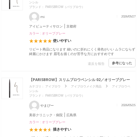
ンシル
ブランド：
PARISBROW（パリブロウ）
mi
2026/05/27
アイビューティサロン
京都府
カラー : オリーブグレー
使いやすい
リピート商品になります 細いのに折れにくく発色がいい ムラにならず
綺麗にかけます 眉毛を描くのが苦手な方におすすめです
参考になった
違反を報告
【PARISBROW】スリムブロウペンシル 02／オリーブグレー
カテゴリ：
アイブロウ
アイブロウメイク用品
アイブロウペ
ンシル
ブランド：
PARISBROW（パリブロウ）
やまぴー
2026/05/25
美容クリニック・病院
広島県
カラー : オリーブグレー
描きやすい