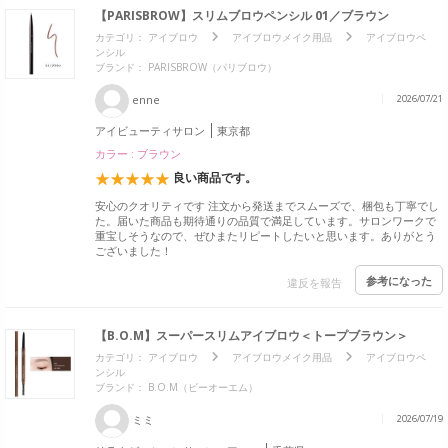
【PARISBROW】スリムブロウペンシル 01／ブラウン
カテゴリ：
アイブロウ
アイブロウメイク用品
アイブロウペ
ンシル
ブランド：
PARISBROW（パリブロウ）
enne
2026/07/21
アイビューティサロン
東京都
カラー : ブラウン
良い商品です。
安心のクオリティです 注文から発送までスムーズで、梱包も丁寧でし
た。届いた商品も期待通りの品質で満足しています。サロンワークで
重宝しそうなので、ぜひまたリピートしたいと思います。ありがとう
ございました！
参考になった
違反を報告
【B.O.M】スーパースリムアイブロウ＜トープブラウン＞
カテゴリ：
アイブロウ
アイブロウメイク用品
アイブロウペ
ンシル
ブランド：
B.O.M（ビーオーエム）
ミミ
2026/07/19