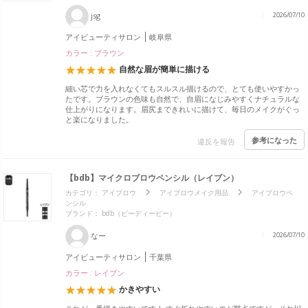
jsg
2026/07/10
アイビューティサロン
岐阜県
カラー : ブラウン
自然な眉が簡単に描ける
細い芯で力を入れなくてもスルスル描けるので、とても使いやすかっ
たです。ブラウンの色味も自然で、自眉になじみやすくナチュラルな
仕上がりになります。眉尻まできれいに描けて、毎日のメイクがぐっ
と楽になりました。
参考になった
違反を報告
【bdb】マイクロブロウペンシル（レイブン）
カテゴリ：
アイブロウ
アイブロウメイク用品
アイブロウペ
ンシル
ブランド：
bdb（ビーディービー）
なー
2026/07/10
アイビューティサロン
千葉県
カラー : レイブン
かきやすい