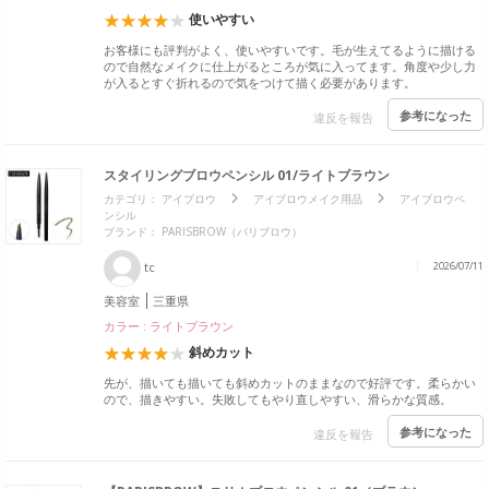
使いやすい
お客様にも評判がよく、使いやすいです。毛が生えてるように描ける
ので自然なメイクに仕上がるところが気に入ってます。角度や少し力
が入るとすぐ折れるので気をつけて描く必要があります。
参考になった
違反を報告
スタイリングブロウペンシル 01/ライトブラウン
カテゴリ：
アイブロウ
アイブロウメイク用品
アイブロウペ
ンシル
ブランド：
PARISBROW（パリブロウ）
tc
2026/07/11
美容室
三重県
カラー : ライトブラウン
斜めカット
先が、描いても描いても斜めカットのままなので好評です。柔らかい
ので、描きやすい。失敗してもやり直しやすい、滑らかな質感。
参考になった
違反を報告