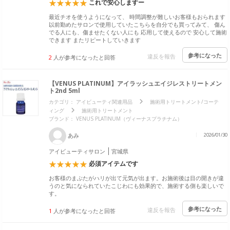
これで安心しますー
最近チオを使うようになって、 時間調整が難しいお客様もおられます
以前勤めたサロンで使用していたこちらを自分でも買ってみて、 傷ん
でる人にも、傷ませたくない人にも 応用して使えるので 安心して施術
できます またリピートしていきます
参考になった
違反を報告
2
人が参考になったと回答
【VENUS PLATINUM】アイラッシュエイジレストリートメン
ト2nd 5ml
カテゴリ：
アイビューティ関連用品
施術用トリートメント/コーテ
ィング
施術用トリートメント
ブランド：
VENUS PLATINUM（ヴィーナスプラチナム）
あみ
2026/01/30
アイビューティサロン
宮城県
必須アイテムです
お客様のまぶたがハリが出て元気が出ます。お施術後は目の開きが違
うのと気になられていたこじわにも効果的で、施術する側も楽しいで
す。
参考になった
違反を報告
1
人が参考になったと回答