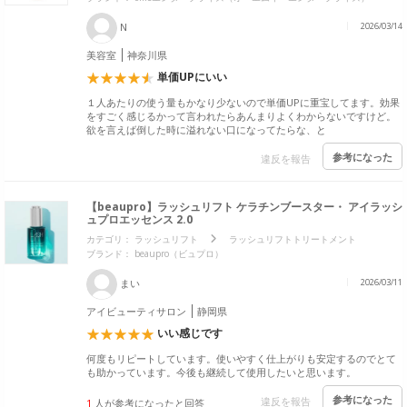
N
2026/03/14
美容室
神奈川県
単価UPにいい
１人あたりの使う量もかなり少ないので単価UPに重宝してます。効果
をすごく感じるかって言われたらあんまりよくわからないですけど。
欲を言えば倒した時に溢れない口になってたらな、と
参考になった
違反を報告
【beaupro】ラッシュリフト ケラチンブースター・ アイラッシ
ュプロエッセンス 2.0
カテゴリ：
ラッシュリフト
ラッシュリフトトリートメント
ブランド：
beaupro（ビュプロ）
まい
2026/03/11
アイビューティサロン
静岡県
いい感じです
何度もリピートしています。使いやすく仕上がりも安定するのでとて
も助かっています。今後も継続して使用したいと思います。
参考になった
違反を報告
1
人が参考になったと回答