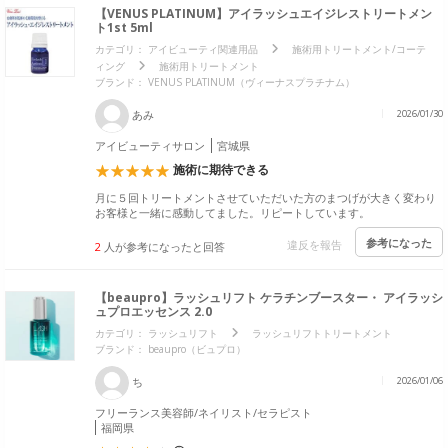
【VENUS PLATINUM】アイラッシュエイジレストリートメン
ト1st 5ml
カテゴリ：
アイビューティ関連用品
施術用トリートメント/コーテ
ィング
施術用トリートメント
ブランド：
VENUS PLATINUM（ヴィーナスプラチナム）
あみ
2026/01/30
アイビューティサロン
宮城県
施術に期待できる
月に５回トリートメントさせていただいた方のまつげが大きく変わり
お客様と一緒に感動してました。リピートしています。
参考になった
違反を報告
2
人が参考になったと回答
【beaupro】ラッシュリフト ケラチンブースター・ アイラッシ
ュプロエッセンス 2.0
カテゴリ：
ラッシュリフト
ラッシュリフトトリートメント
ブランド：
beaupro（ビュプロ）
ち
2026/01/06
フリーランス美容師/ネイリスト/セラピスト
福岡県