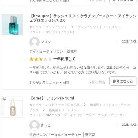
1
人が参考になったと回答
【beaupro】ラッシュリフト ケラチンブースター・ アイラッシ
ュプロエッセンス 2.0
カテゴリ：
ラッシュリフト
ラッシュリフトトリートメント
ブランド：
beaupro（ビュプロ）
マロン
2025/11/08
アイビューティサロン
京都府
一年使用して
一年使用して、効果はそれ程ない様な気がします。2液後に使う分、コ
スパ的にはいいかも。 痛んでいる方には物足りないです。
参考になった
違反を報告
1
人が参考になったと回答
【ome】 アミノPro 10ml
カテゴリ：
アイビューティ関連用品
施術用トリートメント/コーテ
ィング
施術用トリートメント
ブランド：
omeエンタープライズ（オーエムイーエンタープライズ）
さっこ
2025/11/06
複合サロン/トータルビューティー
東京都