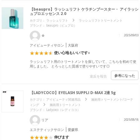
【beaupro】ラッシュリフト ケラチンブースター・ アイラッシ
ュプロエッセンス 2.0
カテゴリ：
ラッシュリフト
ラッシュリフトトリートメント
ブランド：
beaupro（ビュプロ）
☆
2025/09/03
アイビューティサロン
大阪府
使い心地もいいです○
ラッシュリフト用のトリートメントを探していて、こちらを初めて使
用しました。 とろっとした質感で塗りやすいです◎
参考になった
違反を報告
【LADYCOCO】EYELASH SUPPLI D-MAX 2液 5g
カテゴリ：
アイビューティ関連用品
施術用トリートメント/コーテ
ィング
施術用トリートメント
ブランド：
Ladycoco（レディココ）
リア
2025/08/18
エステティックサロン
愛媛県
伸びます