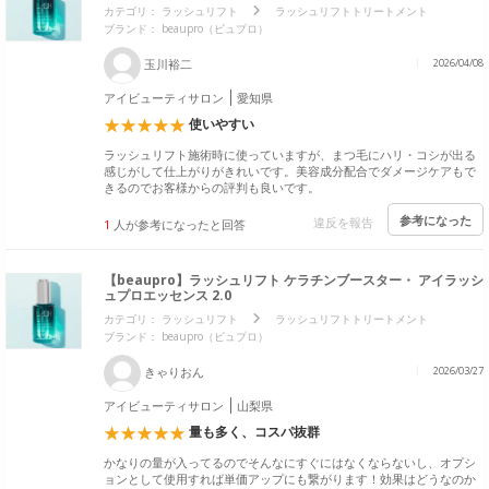
カテゴリ：
ラッシュリフト
ラッシュリフトトリートメント
ブランド：
beaupro（ビュプロ）
玉川裕二
2026/04/08
アイビューティサロン
愛知県
使いやすい
ラッシュリフト施術時に使っていますが、まつ毛にハリ・コシが出る
感じがして仕上がりがきれいです。美容成分配合でダメージケアもで
きるのでお客様からの評判も良いです。
参考になった
違反を報告
1
人が参考になったと回答
【beaupro】ラッシュリフト ケラチンブースター・ アイラッシ
ュプロエッセンス 2.0
カテゴリ：
ラッシュリフト
ラッシュリフトトリートメント
ブランド：
beaupro（ビュプロ）
きゃりおん
2026/03/27
アイビューティサロン
山梨県
量も多く、コスパ抜群
かなりの量が入ってるのでそんなにすぐにはなくならないし、オプシ
ョンとして使用すれば単価アップにも繋がります！効果はどうなのか