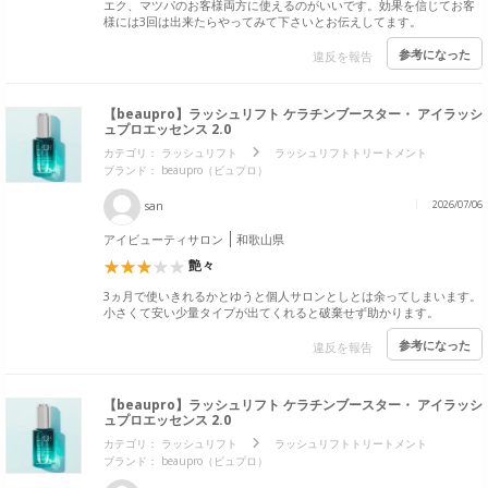
エク、マツパのお客様両方に使えるのがいいです。効果を信じてお客
様には3回は出来たらやってみて下さいとお伝えしてます。
参考になった
違反を報告
【beaupro】ラッシュリフト ケラチンブースター・ アイラッシ
ュプロエッセンス 2.0
カテゴリ：
ラッシュリフト
ラッシュリフトトリートメント
ブランド：
beaupro（ビュプロ）
san
2026/07/06
アイビューティサロン
和歌山県
艶々
3ヵ月で使いきれるかとゆうと個人サロンとしとは余ってしまいます。
小さくて安い少量タイプが出てくれると破棄せず助かります。
参考になった
違反を報告
【beaupro】ラッシュリフト ケラチンブースター・ アイラッシ
ュプロエッセンス 2.0
カテゴリ：
ラッシュリフト
ラッシュリフトトリートメント
ブランド：
beaupro（ビュプロ）