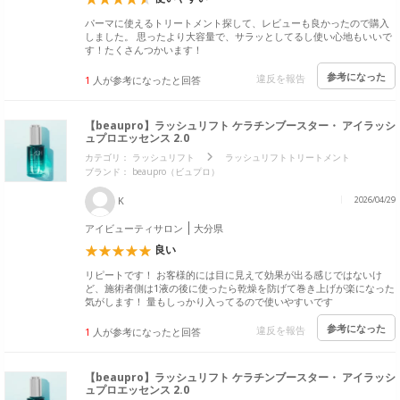
パーマに使えるトリートメント探して、レビューも良かったので購入
しました。 思ったより大容量で、サラッとしてるし使い心地もいいで
す！たくさんつかいます！
参考になった
違反を報告
1
人が参考になったと回答
【beaupro】ラッシュリフト ケラチンブースター・ アイラッシ
ュプロエッセンス 2.0
カテゴリ：
ラッシュリフト
ラッシュリフトトリートメント
ブランド：
beaupro（ビュプロ）
K
2026/04/29
アイビューティサロン
大分県
良い
リピートです！ お客様的には目に見えて効果が出る感じではないけ
ど、施術者側は1液の後に使ったら乾燥を防げて巻き上げが楽になった
気がします！ 量もしっかり入ってるので使いやすいです
参考になった
違反を報告
1
人が参考になったと回答
【beaupro】ラッシュリフト ケラチンブースター・ アイラッシ
ュプロエッセンス 2.0