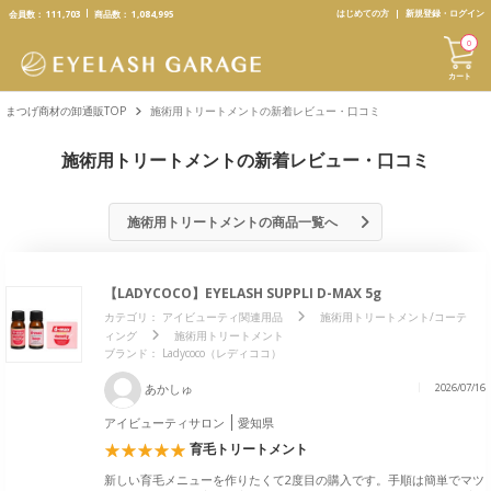
text.skipToContent
text.skipToNavigation
はじめての方
新規登録・ログイン
会員数：
111,703
商品数：
1,084,995
0
カート
まつげ商材の卸通販TOP
施術用トリートメントの新着レビュー・口コミ
施術用トリートメントの新着レビュー・口コミ
施術用トリートメントの商品一覧へ
【LADYCOCO】EYELASH SUPPLI D-MAX 5g
カテゴリ：
アイビューティ関連用品
施術用トリートメント/コーテ
ィング
施術用トリートメント
ブランド：
Ladycoco（レディココ）
あかしゅ
2026/07/16
アイビューティサロン
愛知県
育毛トリートメント
新しい育毛メニューを作りたくて2度目の購入です。手順は簡単でマツ