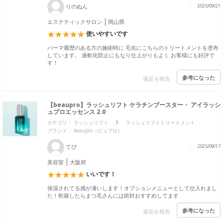
りのぬん
2025/09/21
エステティックサロン
岡山県
使いやすいです
パーマ履歴のある方の施術時に 毛先にこちらのトリートメントを塗布
しています。 過軟化防止にもなり仕上がりもよく お客様にも好評で
す！
参考になった
違反を報告
【beaupro】ラッシュリフト ケラチンブースター・ アイラッシ
ュプロエッセンス 2.0
カテゴリ：
ラッシュリフト
ラッシュリフトトリートメント
ブランド：
beaupro（ビュプロ）
てぴ
2025/09/17
美容室
大阪府
いいです！
保湿されてる感が凄いします！オプションメニューとして仕入れまし
た！乾燥したらまつ毛さんには絶対おすすめしてます
参考になった
違反を報告