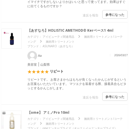
イマイチですがしないよりかはいいと思って使ってます。効果はすぐ
に出てくるものですか？
参考になった
違反を報告
【あすなろ】HOLISTIC AMETHOD® Kerベース1 4ml
カテゴリ：
アイビューティ関連用品
施術用トリートメント/コーテ
ィング
施術用トリートメント
ブランド：
ASUNARO（あすなろ）
Aa
2026/03/27
美容室
山梨県
リピート
リピートです。 お客さまからはもちが良くなったかんじがするという
お言葉もいただいています。 マツエクを装着する際、接着具合もピタ
ッとするかんじがします。
参考になった
違反を報告
【ome】 アミノPro 10ml
カテゴリ：
アイビューティ関連用品
施術用トリートメント/コーテ
ィング
施術用トリートメント
ブランド：
omeエンタープライズ（オーエムイーエンタープライズ）