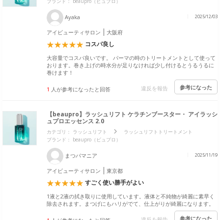
ブランド：
beaupro（ビュプロ）
Ayaka
2025/12/03
アイビューティサロン
大阪府
コスパ良し
大容量でコスパ良いです。 パーマの時のトリートメントとして使って
おります。巻き上げの時水分が足りなければ少し付けるとうるうるに
巻けます！
参考になった
違反を報告
1
人が参考になったと回答
【beaupro】ラッシュリフト ケラチンブースター・ アイラッシ
ュプロエッセンス 2.0
カテゴリ：
ラッシュリフト
ラッシュリフトトリートメント
ブランド：
beaupro（ビュプロ）
まつパマニア
2025/11/19
アイビューティサロン
東京都
すごく使い勝手がよい
1液と2液の拭き取りに使用しています。液体と不純物が綺麗に素早く
除去されます。まつげにもハリがでて、仕上がりが綺麗になります。
参考になった
違反を報告