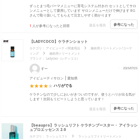
ずっとまつ毛パーマメニューに育毛システム付きの セットとしてサロ
ンメニューとして愛用しています サロンメニューだけで伸びます BG
さんで取り扱いしてもらえて注文しやすく助かります
参考になった
違反を報告
1
人が参考になったと回答
【LADYCOCO】ケラチンショット
カテゴリ：
アイビューティ関連用品
施術用トリートメント/コーテ
ィング
施術用トリートメント
ブランド：
Ladycoco（レディココ）
すー
2025/07/25
アイビューティサロン
愛知県
ハリがでる
ケラチンなので少しにおいがきついのですが、使うとハリが出る気が
します！次回もリピートしようと思っています！
参考になった
違反を報告
【beaupro】ラッシュリフト ケラチンブースター・ アイラッシ
ュプロエッセンス 2.0
カテゴリ：
ラッシュリフト
ラッシュリフトトリートメント