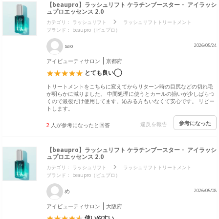
【beaupro】ラッシュリフト ケラチンブースター・ アイラッシ
ュプロエッセンス 2.0
カテゴリ：
ラッシュリフト
ラッシュリフトトリートメント
ブランド：
beaupro（ビュプロ）
sao
2026/05/24
アイビューティサロン
京都府
とても良い◯
トリートメントをこちらに変えてからリターン時の目尻などの切れ毛
が明らかに減りました。 中間処理に使うとカールの揃いが少しばらつ
くので最後だけ使用してます。沁みる方もいなくて安心です。 リピー
トします。
参考になった
違反を報告
2
人が参考になったと回答
【beaupro】ラッシュリフト ケラチンブースター・ アイラッシ
ュプロエッセンス 2.0
カテゴリ：
ラッシュリフト
ラッシュリフトトリートメント
ブランド：
beaupro（ビュプロ）
め
2026/05/08
アイビューティサロン
大阪府
使いやすい