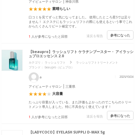
アイビューティサロン
神奈川県
素晴らしい
口コミを見てずっと気になってました。 使用したところ星5では足り
ません！ エクステにもラッシュリフトの際にも使えるという事でこれ
からたくさんリピート確定です。
参考になった
違反を報告
1
人が参考になったと回答
【beaupro】ラッシュリフト ケラチンブースター・ アイラッシ
ュプロエッセンス 2.0
カテゴリ：
ラッシュリフト
ラッシュリフトトリートメント
ブランド：
beaupro（ビュプロ）
a
2025/10/24
アイビューティサロン
三重県
大容量
たっぷり容量が入っている、また評価もよかったのでこちらのトリー
トメント導入しました。特に不具合なく使えています！
参考になった
違反を報告
1
人が参考になったと回答
【LADYCOCO】EYELASH SUPPLI D-MAX 5g