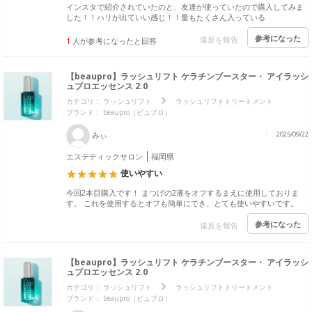
インスタで紹介されていたのと、友達が使っていたので購入してみま
した！！ハリが出ていい感じ！！量もたくさん入っている
参考になった
違反を報告
1
人が参考になったと回答
【beaupro】ラッシュリフト ケラチンブースター・ アイラッシ
ュプロエッセンス 2.0
カテゴリ：
ラッシュリフト
ラッシュリフトトリートメント
ブランド：
beaupro（ビュプロ）
みぃ
2025/09/22
エステティックサロン
福岡県
使いやすい
今回2本目購入です！ まつげの2液をオフするまえに使用しておりま
す。 これを使用するとオフも簡単にでき、とても使いやすいです。
参考になった
違反を報告
【beaupro】ラッシュリフト ケラチンブースター・ アイラッシ
ュプロエッセンス 2.0
カテゴリ：
ラッシュリフト
ラッシュリフトトリートメント
ブランド：
beaupro（ビュプロ）