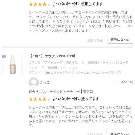
まつパの仕上げに使用してます
リピーター様のまつパの仕上げでコーティング剤の前に使用してま
す。 サラサラしているので、目に入らないように中間〜毛先に塗るよ
うにしてます。 可もなく不可もなくという感じかと思います。ただ自
まつげが切れたとか縮れたというクレームなどは一切ないので、この
トリートメントの効果もあると思います。
参考になった
違反を報告
【ome】ケラチンPro 10ml
カテゴリ：
アイビューティ関連用品
施術用トリートメント/コーテ
ィング
施術用トリートメント
ブランド：
omeエンタープライズ（オーエムイーエンタープライズ）
さっこ
2025/11/06
複合サロン/トータルビューティー
東京都
まつパの仕上げに塗ってます
リピーター様のまつパの仕上げに塗ってます。 これといって目に見え
て良いというものは正直わかりませんが、当店でまつパをやった方で
切れたたか縮れたというクレームは一切ありません。 お客様のケアも
あると思いますが、まつパ後のケアに使用しているからだとも思いま
す。
参考になった
違反を報告