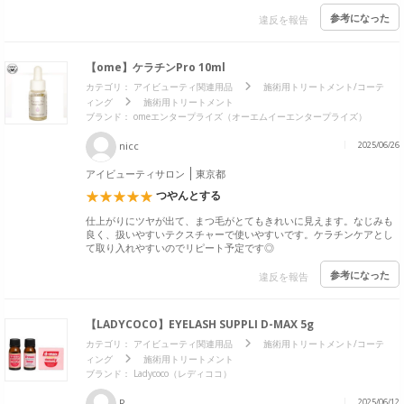
参考になった
違反を報告
【ome】ケラチンPro 10ml
カテゴリ：
アイビューティ関連用品
施術用トリートメント/コーテ
ィング
施術用トリートメント
ブランド：
omeエンタープライズ（オーエムイーエンタープライズ）
nicc
2025/06/26
アイビューティサロン
東京都
つやんとする
仕上がりにツヤが出て、まつ毛がとてもきれいに見えます。なじみも
良く、扱いやすいテクスチャーで使いやすいです。ケラチンケアとし
て取り入れやすいのでリピート予定です◎
参考になった
違反を報告
【LADYCOCO】EYELASH SUPPLI D-MAX 5g
カテゴリ：
アイビューティ関連用品
施術用トリートメント/コーテ
ィング
施術用トリートメント
ブランド：
Ladycoco（レディココ）
R
2025/06/12