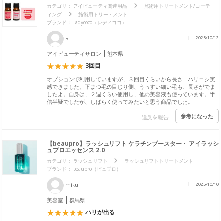
カテゴリ：
アイビューティ関連用品
施術用トリートメント/コーテ
ィング
施術用トリートメント
ブランド：
Ladycoco（レディココ）
R
2025/10/12
アイビューティサロン
熊本県
3回目
オプションで利用していますが、３回目くらいから長さ、ハリコシ実
感できました。下まつ毛の目じり側、うっすい細い毛も、長さがでま
したよ。自身は、２週くらい使用し、他の美容液も使っています。半
信半疑でしたが、しばらく使ってみたいと思う商品でした。
参考になった
違反を報告
【beaupro】ラッシュリフト ケラチンブースター・ アイラッシ
ュプロエッセンス 2.0
カテゴリ：
ラッシュリフト
ラッシュリフトトリートメント
ブランド：
beaupro（ビュプロ）
miku
2025/10/10
美容室
群馬県
ハリが出る