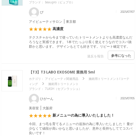
ブランド：
beaupro（ビュプロ）
ぴ
2025/07/07
アイビューティサロン
東京都
高濃度
テクスチャから今まで使っていたトリートメントよりも高濃度なんだ
ろうなと実感できます。 1本でたっぷり長く使えそうなのでコスパ抜
群かと思います。 デザインもとても好きです。リピート確定です。
参考になった
違反を報告
【T3】T3 LABO EXOSOME 業務用 5ml
カテゴリ：
アイビューティ関連用品
施術用トリートメント/コーテ
ィング
施術用トリートメント
ブランド：
7LASH（セブンラッシュ）
ひがーん
2025/07/05
美容室
大阪府
新メニューの為に導入いたしました！
今回、まつ毛を育てるメニューの追加の為に導入いたしました！ 量が
少なくて値段が高いかなと思いましたが、意外と長持ちしててコスパ
良いです！