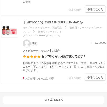
ムです
参考になった
違反を報告
【LADYCOCO】EYELASH SUPPLI D-MAX 5g
カテゴリ：
アイビューティ関連用品
施術用トリートメント/コーテ
ィング
施術用トリートメント
ブランド：
Ladycoco（レディココ）
爆豪
2025/06/06
アイビューティサロン
大阪府
もう7年くらいお店で使ってます！
お客様のまつげの状態を 維持するのにすごく良いです。 長年プラスメ
ニューで置いてます。 1人トリートメント1回¥1100で 単価アップにも
繋がります！
参考になった
違反を報告
2
人が参考になったと回答
よくあるQ&A