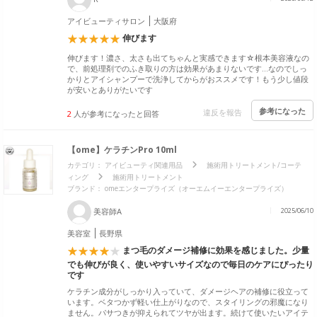
アイビューティサロン
大阪府
伸びます
伸びます！濃さ、太さも出てちゃんと実感できます☆根本美容液なの
で、前処理剤でのふき取りの方は効果があまりないです…なのでしっ
かりとアイシャンプーで洗浄してからがおススメです！もう少し値段
が安いとありがたいです
参考になった
違反を報告
2
人が参考になったと回答
【ome】ケラチンPro 10ml
カテゴリ：
アイビューティ関連用品
施術用トリートメント/コーテ
ィング
施術用トリートメント
ブランド：
omeエンタープライズ（オーエムイーエンタープライズ）
美容師A
2025/06/10
美容室
長野県
まつ毛のダメージ補修に効果を感じました。少量
でも伸びが良く、使いやすいサイズなので毎日のケアにぴったり
です
ケラチン成分がしっかり入っていて、ダメージヘアの補修に役立って
います。ベタつかず軽い仕上がりなので、スタイリングの邪魔になり
ません。パサつきが抑えられてツヤが出ます。続けて使いたいアイテ