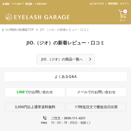
text.skipToContent
text.skipToNavigation
はじめての方
新規登録・ログイン
会員数：
111,667
商品数：
1,089,892
0
カート
まつげ商材の卸通販TOP
JIO.（ジオ）の新着レビュー・口コミ
JIO.（ジオ）の新着レビュー・口コミ
JIO.（ジオ）の商品一覧へ
よくあるQ&A
LINE
でのお問い合わせ
メールでのお問い合わせ
3,000円以上通常送料無料
17時迄注文で最短当日出荷
ご注文：0800-111-4231
10：00～18：00(日・祝除く)
FREE