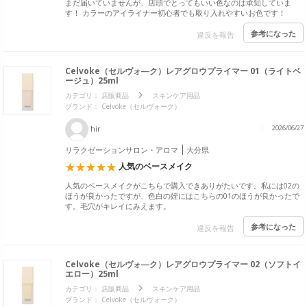
まだ届いていませんが、店頭でとってもいい色なのは承知していま
す！ カラーのアイライナー初心者でも取り入れやすいお色です！
参考になった
違反を報告
Celvoke（セルヴォ―ク）レアグロウプライマー 01（ライトベ
ージュ）25ml
カテゴリ：
店販商品
スキンケア用品
ブランド：
Celvoke（セルヴォーク）
hir
2026/06/27
リラクゼーションサロン・アロマ
大分県
人気のベースメイク
人気のベースメイクがこちらで購入できありがたいです。私には02の
ほうが良かったですが、色白の姪にはこちらの01のほうが良かったで
す。毛穴がキレイにみえます。
参考になった
違反を報告
Celvoke（セルヴォ―ク）レアグロウプライマー 02（ソフトイ
エロー）25ml
カテゴリ：
店販商品
スキンケア用品
ブランド：
Celvoke（セルヴォーク）