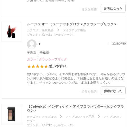
参考になった
違反を報告
ルージュ オー ミューテッドグロウ＜クラッシーブリック＞
カテゴリ：
店販商品
メイクアップ用品
ブランド：
Celvoke（セルヴォーク）
Ef
2026/07/19
美容室
千葉県
カラー : クラッシーブリック
使いやすい
使いやすい。 ブルベ、イエベ問わずお似合いです。 赤みがあるブラウ
ン。薄い膜が重なるように発色し、３回重ねると見た目通りの色にな
ります。ベタっとつかないので上品。 まあまあ落ちにくい。
参考になった
違反を報告
【Celvoke】インディケイト アイブロウパウダー＜ピンクブラ
ウン＞
カテゴリ：
アイブロウ
アイブロウメイク用品
アイブロウパ
ウダー
ブランド：
Celvoke（セルヴォーク）