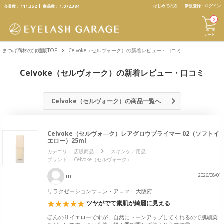
text.skipToContent
text.skipToNavigation
はじめての方
新規登録・ログイン
会員数：
111,352
商品数：
1,072,384
0
カート
まつげ商材の卸通販TOP
Celvoke（セルヴォーク）の新着レビュー・口コミ
Celvoke（セルヴォーク）の新着レビュー・口コミ
Celvoke（セルヴォーク）の商品一覧へ
Celvoke（セルヴォ―ク）レアグロウプライマー 02（ソフトイ
エロー）25ml
カテゴリ：
店販商品
スキンケア用品
ブランド：
Celvoke（セルヴォーク）
m
2026/08/01
リラクゼーションサロン・アロマ
大阪府
ツヤがでて素肌が綺麗に見える
ほんのりイエローですが、自然にトーンアップしてくれるので肌馴染