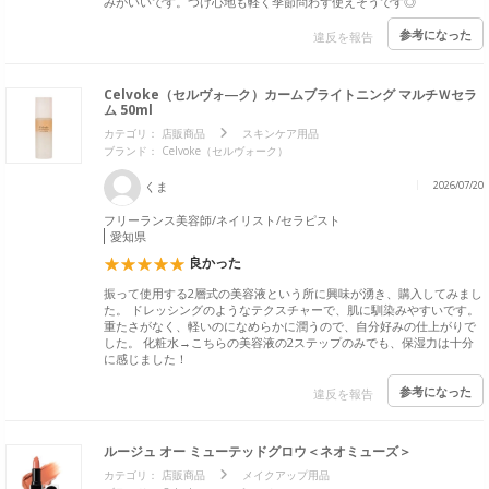
みがいいです。つけ心地も軽く季節問わず使えそうです◎
参考になった
違反を報告
Celvoke（セルヴォ―ク）カームブライトニング マルチＷセラ
ム 50ml
カテゴリ：
店販商品
スキンケア用品
ブランド：
Celvoke（セルヴォーク）
くま
2026/07/20
フリーランス美容師/ネイリスト/セラピスト
愛知県
良かった
振って使用する2層式の美容液という所に興味が湧き、購入してみまし
た。 ドレッシングのようなテクスチャーで、肌に馴染みやすいです。
重たさがなく、軽いのになめらかに潤うので、自分好みの仕上がりで
した。 化粧水→こちらの美容液の2ステップのみでも、保湿力は十分
に感じました！
参考になった
違反を報告
ルージュ オー ミューテッドグロウ＜ネオミューズ＞
カテゴリ：
店販商品
メイクアップ用品