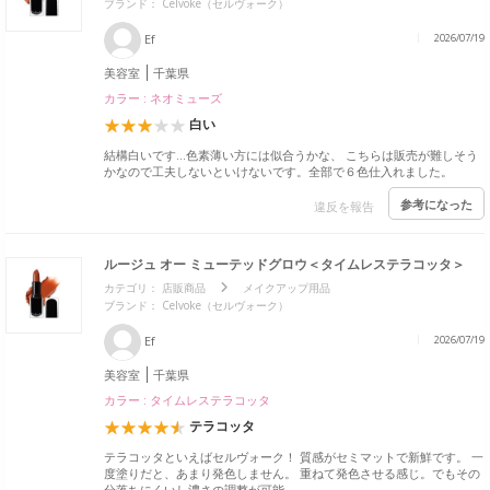
ブランド：
Celvoke（セルヴォーク）
Ef
2026/07/19
美容室
千葉県
カラー : ネオミューズ
白い
結構白いです…色素薄い方には似合うかな、 こちらは販売が難しそう
かなので工夫しないといけないです。全部で６色仕入れました。
参考になった
違反を報告
ルージュ オー ミューテッドグロウ＜タイムレステラコッタ＞
カテゴリ：
店販商品
メイクアップ用品
ブランド：
Celvoke（セルヴォーク）
Ef
2026/07/19
美容室
千葉県
カラー : タイムレステラコッタ
テラコッタ
テラコッタといえばセルヴォーク！ 質感がセミマットで新鮮です。 一
度塗りだと、あまり発色しません。 重ねて発色させる感じ。でもその
分落ちにくいし濃さの調整が可能