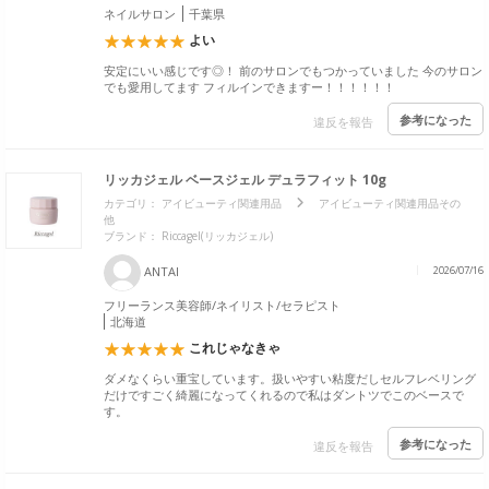
ネイルサロン
千葉県
よい
安定にいい感じです◎！ 前のサロンでもつかっていました 今のサロン
でも愛用してます フィルインできますー！！！！！！
参考になった
違反を報告
リッカジェル ベースジェル デュラフィット 10g
カテゴリ：
アイビューティ関連用品
アイビューティ関連用品その
他
ブランド：
Riccagel(リッカジェル)
ANTAI
2026/07/16
フリーランス美容師/ネイリスト/セラピスト
北海道
これじゃなきゃ
ダメなくらい重宝しています。扱いやすい粘度だしセルフレベリング
だけですごく綺麗になってくれるので私はダントツでこのベースで
す。
参考になった
違反を報告