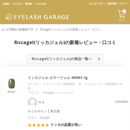
text.skipToContent
text.skipToNavigation
はじめての方
新規登録・ログイン
会員数：
111,352
商品数：
1,072,384
0
カート
まつげ商材の卸通販TOP
Riccagel(リッカジェル)の新着レビュー・口コミ
Riccagel(リッカジェル)の新着レビュー・口コミ
Riccagel(リッカジェル)の商品一覧へ
リッカジェル カラージェル 406MS 3g
カテゴリ：
アイビューティ関連用品
アイビューティ関連用品その
他
ブランド：
Riccagel(リッカジェル)
モモ
2026/08/01
ネイルサロン
東京都
カラー : 406MS
リッカの品質が良い