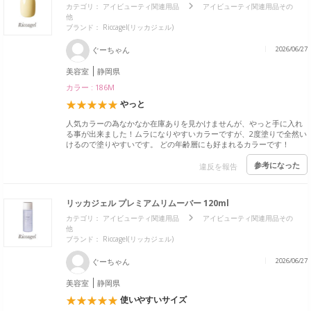
カテゴリ：
アイビューティ関連用品
アイビューティ関連用品その
他
ブランド：
Riccagel(リッカジェル)
ぐーちゃん
2026/06/27
美容室
静岡県
カラー : 186M
やっと
人気カラーの為なかなか在庫ありを見かけませんが、やっと手に入れ
る事が出来ました！ムラになりやすいカラーですが、2度塗りで全然い
けるので塗りやすいです。 どの年齢層にも好まれるカラーです！
参考になった
違反を報告
リッカジェル プレミアムリムーバー 120ml
カテゴリ：
アイビューティ関連用品
アイビューティ関連用品その
他
ブランド：
Riccagel(リッカジェル)
ぐーちゃん
2026/06/27
美容室
静岡県
使いやすいサイズ