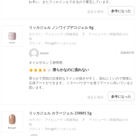
れ辛い、またフィルインもできるので重宝しています。
参考になった
違反を報告
リッカジェル ノンワイプデコジェル 8g
カテゴリ：
アイビューティ関連用品
アイビューティ関連用品その
他
ブランド：
Riccagel(リッカジェル)
moni
2026/07/31
ネイルサロン
静岡県
滑らかなのに流れない
滑らかで貝殻の立体的なラインが描きやすく、流れにくいので簡単に
立体アートができます。 ミラーパウダーを使うアートに向いていると
思います。
参考になった
違反を報告
リッカジェル カラージェル 238MS 5g
カテゴリ：
アイビューティ関連用品
アイビューティ関連用品その
他
ブランド：
Riccagel(リッカジェル)