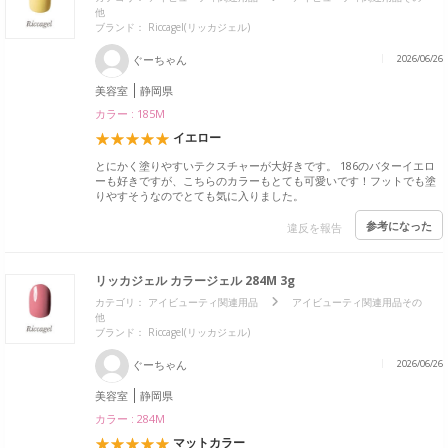
他
ブランド：
Riccagel(リッカジェル)
ぐーちゃん
2026/06/26
美容室
静岡県
カラー : 185M
イエロー
とにかく塗りやすいテクスチャーが大好きです。 186のバターイエロ
ーも好きですが、こちらのカラーもとても可愛いです！フットでも塗
りやすそうなのでとても気に入りました。
参考になった
違反を報告
リッカジェル カラージェル 284M 3g
カテゴリ：
アイビューティ関連用品
アイビューティ関連用品その
他
ブランド：
Riccagel(リッカジェル)
ぐーちゃん
2026/06/26
美容室
静岡県
カラー : 284M
マットカラー