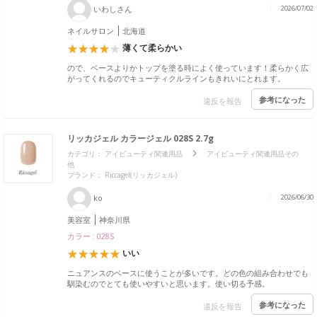
いわしさん
2026/07/02
ネイルサロン
北海道
薄くて柔らかい
ので、ベースよりかトップを塗る時によく使っています！柔らかく広
がってくれるのでキューティクルラインもきれいにとれます。
参考になった
違反を報告
リッカジェル カラージェル 028S 2.7g
カテゴリ：
アイビューティ関連用品
アイビューティ関連用品その
他
ブランド：
Riccagel(リッカジェル)
ko
2026/06/30
美容室
神奈川県
カラー : 028S
いい
ニュアンスのベースに使うことが多いです。どの色の組み合わせでも
馴染むのでとても使いやすいと思います。使い切る予感。
参考になった
違反を報告