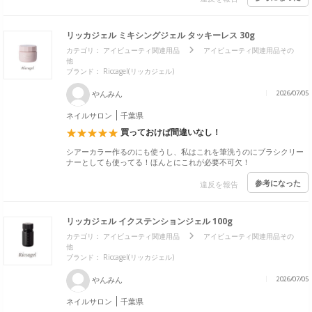
リッカジェル ミキシングジェル タッキーレス 30g
カテゴリ：
アイビューティ関連用品
アイビューティ関連用品その
他
ブランド：
Riccagel(リッカジェル)
やんみん
2026/07/05
ネイルサロン
千葉県
買っておけば間違いなし！
シアーカラー作るのにも使うし、私はこれを筆洗うのにブラシクリー
ナーとしても使ってる！ほんとにこれが必要不可欠！
参考になった
違反を報告
リッカジェル イクステンションジェル 100g
カテゴリ：
アイビューティ関連用品
アイビューティ関連用品その
他
ブランド：
Riccagel(リッカジェル)
やんみん
2026/07/05
ネイルサロン
千葉県