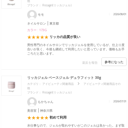
他
ブランド：
Riccagel(リッカジェル)
モモ
2026/08/01
ネイルサロン
東京都
カラー : 173G
リッカの品質が良い
男性専門のネイルサロンでリッカジェルを使用しているが、仕上り度
合いが良く、今後も継続して利用したいと思っています。価格もお手
ごろだと思います。
参考になった
違反を報告
リッカジェル ベースジェル デュラフィット 30g
カテゴリ：
アイビューティ関連用品
アイビューティ関連用品その
他
ブランド：
Riccagel(リッカジェル)
もかちゃん
2026/07/31
美容室
神奈川県
初めて利用
水仕事なので、ジェルが取れやすいがこのジェルは良かった。まず取