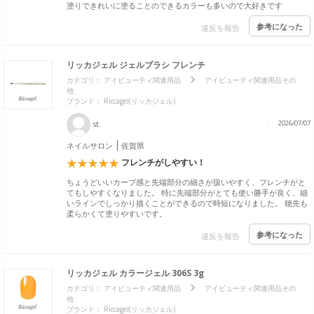
塗りできれいに塗ることのできるカラーも多いので大好きです
参考になった
違反を報告
リッカジェル ジェルブラシ フレンチ
カテゴリ：
アイビューティ関連用品
アイビューティ関連用品その
他
ブランド：
Riccagel(リッカジェル)
st.
2026/07/07
ネイルサロン
佐賀県
フレンチがしやすい！
ちょうどいいカーブ感と先端部分の細さが扱いやすく、フレンチがと
てもしやすくなりました。 特に先端部分がとても使い勝手が良く、細
いラインでしっかり描くことができるので時短になりました。 穂先も
柔らかくて塗りやすいです。
参考になった
違反を報告
リッカジェル カラージェル 306S 3g
カテゴリ：
アイビューティ関連用品
アイビューティ関連用品その
他
ブランド：
Riccagel(リッカジェル)