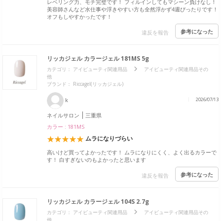
レベリング力、モチ完璧です！ フィルインしてもマシーン負けなし！
美容師さんなど水仕事や浮きやすい方も全然浮かず4週ぴったりです！
オフもしやすかったです！
参考になった
違反を報告
リッカジェル カラージェル 181MS 5g
カテゴリ：
アイビューティ関連用品
アイビューティ関連用品その
他
ブランド：
Riccagel(リッカジェル)
k
2026/07/13
ネイルサロン
三重県
カラー : 181MS
ムラになりづらい
高いけど買ってよかったです！ ムラになりにくく、よく出るカラーで
す！ 白すぎないのもよかったと思います
参考になった
違反を報告
リッカジェル カラージェル 104S 2.7g
カテゴリ：
アイビューティ関連用品
アイビューティ関連用品その
他