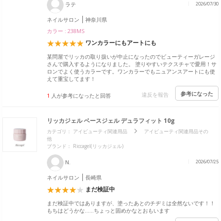
ラテ
2026/07/30
ネイルサロン
神奈川県
カラー : 238MS
ワンカラーにもアートにも
某問屋でリッカの取り扱いが中止になったのでビューティーガレージ
さんで購入するようになりました。 塗りやすいテクスチャで愛用！サ
ロンでよく使うカラーです。ワンカラーでもニュアンスアートにも使
えて重宝してます！
参考になった
違反を報告
1
人が参考になったと回答
リッカジェル ベースジェル デュラフィット 10g
カテゴリ：
アイビューティ関連用品
アイビューティ関連用品その
他
ブランド：
Riccagel(リッカジェル)
N.
2026/07/25
ネイルサロン
長崎県
まだ検証中
まだ検証中ではありますが、塗ったあとのチヂミは全然ないです！！
もちはどうかな……ちょっと固めかなとおもいます