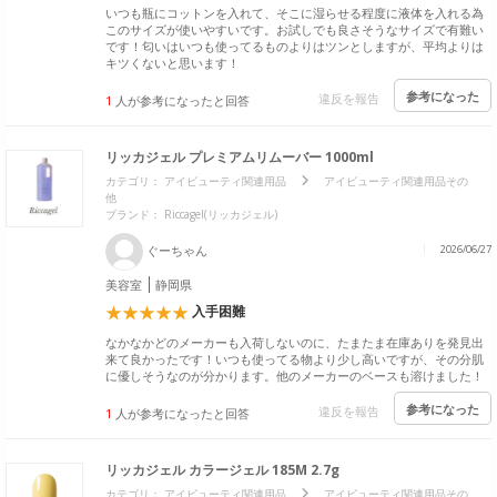
いつも瓶にコットンを入れて、そこに湿らせる程度に液体を入れる為
このサイズが使いやすいです。お試しでも良さそうなサイズで有難い
です！匂いはいつも使ってるものよりはツンとしますが、平均よりは
キツくないと思います！
参考になった
違反を報告
1
人が参考になったと回答
リッカジェル プレミアムリムーバー 1000ml
カテゴリ：
アイビューティ関連用品
アイビューティ関連用品その
他
ブランド：
Riccagel(リッカジェル)
ぐーちゃん
2026/06/27
美容室
静岡県
入手困難
なかなかどのメーカーも入荷しないのに、たまたま在庫ありを発見出
来て良かったです！いつも使ってる物より少し高いですが、その分肌
に優しそうなのが分かります。他のメーカーのベースも溶けました！
参考になった
違反を報告
1
人が参考になったと回答
リッカジェル カラージェル 185M 2.7g
カテゴリ：
アイビューティ関連用品
アイビューティ関連用品その