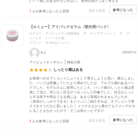
い？？感じがあるかもしれない。 使用を続けてみて考える
参考になった
違反を報告
1
人が参考になったと回答
【ルミュー】アイパックセラム〈部分用パック〉
カテゴリ：
アイビューティ関連用品
テープ/アイシート
ア
イパッチ・シート/その他
ブランド：
le miu(ルミュー）
R.S
2025/01/12
アイビューティサロン
神奈川県
しっとり感はある
お客様へのオプションメニューとして導入しようと思い、購入しまし
た。パックは想像していたより薄めでしたが、プルプル感のあるパッ
クでした。モデルさんに使用したところ、パック後のしっとり感は実
感して頂け、何となく目元がつるっとした印象でした。目元がふっく
らする様子や明るくなる感じは、あまり実感されませんでしたが、
（保湿がしっかりできる）をメインにご紹介すれば、オプションで導
入できそうだなと思いました！ メイクの上から乗せてもファンデがヨ
レることもなかったので、そこは良かったです◎
参考になった
違反を報告
3
人が参考になったと回答