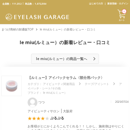
text.skipToContent
text.skipToNavigation
はじめての方
新規登録・ログイン
会員数：
111,352
商品数：
1,072,384
0
カート
まつげ商材の卸通販TOP
le miu(ルミュー）の新着レビュー・口コミ
le miu(ルミュー）の新着レビュー・口コミ
le miu(ルミュー）の商品一覧へ
【ルミュー】アイパックセラム〈部分用パック〉
カテゴリ：
アイビューティ関連用品
テープ/アイシート
ア
イパッチ・シート/その他
ブランド：
le miu(ルミュー）
つつ
2025/07/24
アイビューティサロン
大阪府
ぷるぷる
お客様がとにかくよろこんでくれる！！ しかし、施術側はやりにく