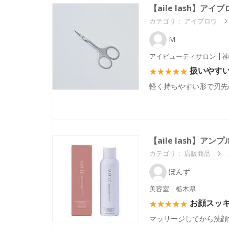
【aile lash】アイ
カテゴリ：
アイブロウ
M
アイビューティサロン
神
扱いやす
軽く持ちやすい形で刃先
【aile lash】アン
カテゴリ：
店販商品
ぽんず
美容室
栃木県
お顔スッ
マッサージしてから洗顔