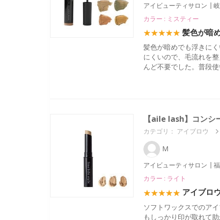
アイビューティサロン
岐
カラー : ミスティー
髪色が暗
髪色が暗めでも浮きにく
にくいので、毛流れを整
んど不要でした。普段使
【aile lash】コ
カテゴリ：
アイブロウ
M
アイビューティサロン
福
カラー : ライト
アイブロ
ソフトワックスでのアイ
もしっかり印が取れて助