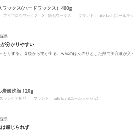
ェイスワックス(ハードワックス）400g
アイブロウワックス
脱毛ワックス
ブランド：
aile lash(エールラ
森県
栓が分かりやすい
しっとりする。直後から艶が出る。waxのほんのりとした熱で美容液が入
プル炭酸洗顔 120g
スキンケア用品
ブランド：
aile lash(エールラッシュ)
森県
化は感じられず