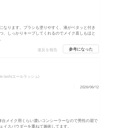
になります。ブラシも塗りやすく、液がベタッと付き
つ、しっかりキープしてくれるのでメイク直しもほと
。
参考になった
違反を報告
ile lash(エールラッシュ)
2026/06/12
舞台メイク用くらい濃いコンシーラーなので男性の眉で
フェイスパウダーを重ねて施術してます。