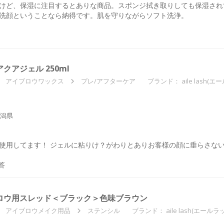
けど、保湿に注目するとありな商品。スポンジ拭き取りしても保湿され
の洗顔ということなら納得です。肌を守りながらソフト洗浄。
ルアクアジェル 250ml
アイブロウワックス
プレ/アフターケア
ブランド：
aile lash(
潟県
使用してます！ ジェルに粘りけ？がわりとありお客様の顔に垂らさな
答
アイブロウ用スレッド＜ブラック＞色味ブラウン
アイブロウメイク用品
ステンシル
ブランド：
aile lash(エールラ