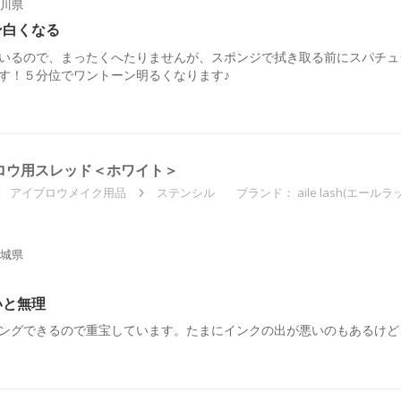
川県
ン白くなる
いるので、まったくへたりませんが、スポンジで拭き取る前にスパチュ
す！５分位でワントーン明るくなります♪
アイブロウ用スレッド＜ホワイト＞
アイブロウメイク用品
ステンシル
ブランド：
aile lash(エールラ
城県
いと無理
ングできるので重宝しています。たまにインクの出が悪いのもあるけど