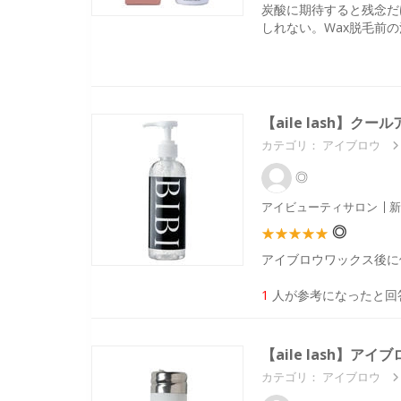
炭酸に期待すると残念だ
しれない。Wax脱毛前
【aile lash】クー
カテゴリ：
アイブロウ
◎
アイビューティサロン
新
◎
アイブロウワックス後に
1
人が参考になったと回
【aile lash】
カテゴリ：
アイブロウ