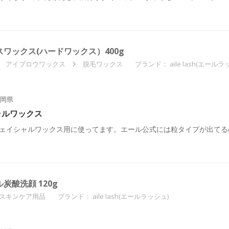
ェイスワックス(ハードワックス）400g
アイブロウワックス
脱毛ワックス
ブランド：
aile lash(エールラ
岡県
ャルワックス
ェイシャルワックス用に使ってます。エール公式には粒タイプが出てる
プル炭酸洗顔 120g
スキンケア用品
ブランド：
aile lash(エールラッシュ)