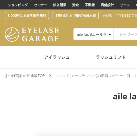
text.skipToContent
text.skipToNavigation
ショッピング
セミナー
独立開業
資金
不動産
店舗設計
リース
111,667
3,000円以上通常送料無料
17時迄注文で最短当日出荷
会員数：
口
aile lash(エールラッシュ)
アイラッシュ
ラッシュリフト
まつげ商材の卸通販TOP
aile lash(エールラッシュ)の新着レビュー・口コ
ail