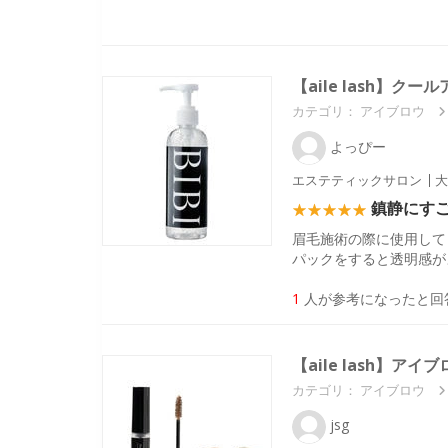
【aile lash】クー
カテゴリ：
アイブロウ
よっぴー
エステティックサロン
大
鎮静にす
眉毛施術の際に使用して
パックをすると透明感が
1
人が参考になったと回
【aile lash】
カテゴリ：
アイブロウ
jsg