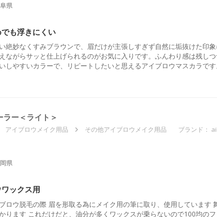
阜県
めでも浮きにくい
い絶妙なくすみブラウンで、眉だけが主張しすぎず自然に垢抜けた印象
えながらサッと仕上げられるのがお気に入りです。ふんわり感は残しつ
いしやすいカラーで、リピートしたいと思えるアイブロウマスカラです
ンシーラー＜ライト＞
アイブロウメイク用品
その他アイブロウメイク用品
ブランド：
a
岡県
ウワックス用
ブロウ脱毛の際 眉を形取る為にメイク用の筆に取り、使用しています 
かります これだけだと、油分が多くワックスが乗らないので100均の