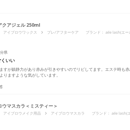
ルアクアジェル 250ml
アイブロウワックス
プレ/アフターケア
ブランド：
aile lash(
分県
ごくいい
ますが鎮静力があり赤みが引きやすいのでリピしてます。エステ時も赤
よりますような気がしています。
答
アイブロウマスカラ＜ミスティー＞
アイブロウメイク用品
アイブロウマスカラ
ブランド：
aile la