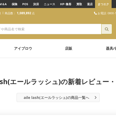
M＆A
保険
POS
決済
ニュース
HP･集客
買取
退店
まつエク
1,089,892
お電話: 0800-1
座
商品数：
点
アイブロウ
店販
器具/
ミ
e lash(エールラッシュ)の新着レビュー
aile lash(エールラッシュ)の商品一覧へ