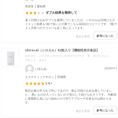
美容室
愛知県
ダブル効果を期待して
違う日焼け止めサプリを服用していましたが、シロカルは日焼けもダ
イエット効果も1粒で良いとの事でこちら6回目のリピートです。1瓶で
２ヶ月持つのでコスパも良く気に入ってます。
参考になった
違反を報告
shirocal（シロカル）62粒入り【機能性表示食品】
カテゴリ：
ハーブティー/ドリンク/サプリ/フード
サプリメント
ブランド：
オルト
いぼんぬ
2025/07/13
エステティックサロン
茨城県
いい
毎日お庭の手入れで外にでるので、飲む日焼け止めを探していまし
た。 悪いものが入っていないので安心して続けられそうです。 年齢的
に体脂肪も気になり始めたのでWでアプローチ出来るのは助かりま
す。
参考になった
違反を報告