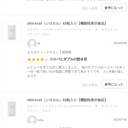
参考になった
違反を報告
shirocal（シロカル）62粒入り【機能性表示食品】
カテゴリ：
ハーブティー/ドリンク/サプリ/フード
サプリメント
ブランド：
オルト
N
2024/05/09
エステティックサロン
長野県
コスパとダブルの効き目
レビューを見てお試し購入しました。 他のサプリと比べコスパも良く
一日一粒で良いのが気楽に摂取できて良さそうです。 2ヶ月後が楽し
みです。
参考になった
違反を報告
shirocal（シロカル）62粒入り【機能性表示食品】
カテゴリ：
ハーブティー/ドリンク/サプリ/フード
サプリメント
ブランド：
オルト
lulu
2023/07/30