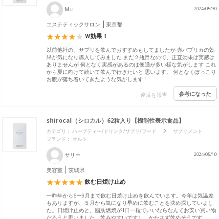
Mu
2024/05/30
エステティックサロン
東京都
Ｗ効果！
以前他社の、サプリを飲んでおすすめもしてましたが 赤パプリカの効
果が気になり購入してみました まだ２瓶目なので、正直効果は実感は
ありませんが 何となく実感があるのは便通が多い様な気がします これ
から夏に向けて続いて飲んで行きたいと 思います。 何となくぽっこり
お腹が落ち着いてきたような気がします！
参考になった
違反を報告
shirocal（シロカル）62粒入り【機能性表示食品】
カテゴリ：
ハーブティー/ドリンク/サプリ/フード
サプリメント
ブランド：
オルト
サリー
2024/05/10
美容室
茨城県
飲む日焼け止め
一昨年から6〜9月まで飲む日焼け止めを飲んでいます。今年は気温差
もありますが、５月から気になり早めに飲むことを決め探していまし
た。日焼け止めと、脂肪燃焼が1日一粒でいいならなんてお安い買い物
だろうと思いました。飲みやすいですし、かかさず飲めそうです。