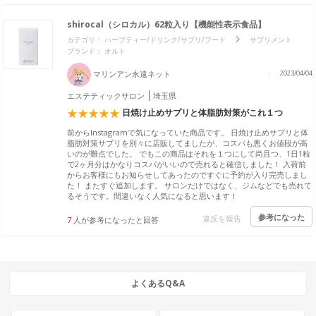
shirocal（シロカル）62粒入り【機能性表示食品】
カテゴリ：
ハーブティー/ドリンク/サプリ/フード
サプリメント
ブランド：
オルト
マリンアン永遠ネット
2023/04/04
エステティックサロン
埼玉県
日焼け止めサプリと体脂肪対策がこれ１つ
前からInstagramで気になっていた商品です。 日焼け止めサプリと体
脂肪対策サプリを別々に店販してましたが、コスパも悪くお値段が高
いのが難点でした。 でもこの商品はそれを１つにして尚且つ、1日1粒
で2ヶ月分はかなりコスパがいいので売れると確信しました！ 入荷前
からお客様にもお知らせしてあったのですぐに予約が入り完売しまし
た！ またすぐ追加します。 サロンだけではなく、ジムなどでも売れて
るそうです。間違いなく人気になると思います！
参考になった
違反を報告
7
人が参考になったと回答
よくあるQ&A