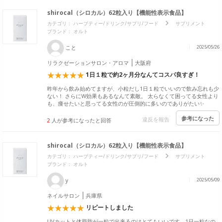
shirocal（シロカル）62粒入り【機能性表示食品】
カテゴリ：
ハーブティー/ドリンク/サプリ/フード
サプリメント
ブランド：
オルト
こと
2025/05/26
リラクゼーションサロン・アロマ
大阪府
1日１粒で約2ヶ月分なんてコスパ良すぎ！
昨年から飲み始めてますが、小粒だし1日１粒でいいので飲み忘れも少
ない！ さらにW効果もあるなんて素敵。 太らなくて困ってる女性より
も、痩せたいと思ってる女性のが圧倒的に多いのでありがたい✨
参考になった
違反を報告
2
人が参考になったと回答
shirocal（シロカル）62粒入り【機能性表示食品】
カテゴリ：
ハーブティー/ドリンク/サプリ/フード
サプリメント
ブランド：
オルト
y
2025/05/09
ネイルサロン
兵庫県
リピートしました
UVカットと体脂肪が一粒で出来るのはとてもいいです。1日一粒なの