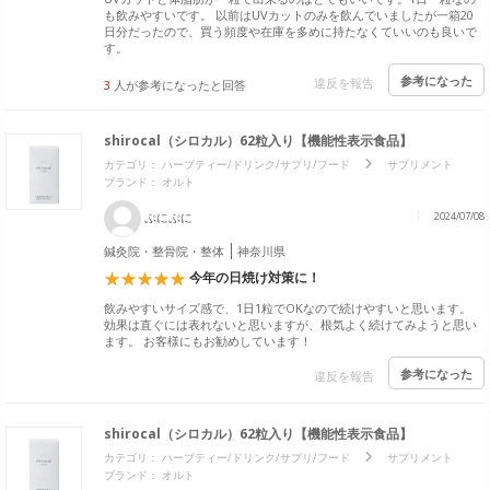
も飲みやすいです。 以前はUVカットのみを飲んでいましたが一箱20
日分だったので、買う頻度や在庫を多めに持たなくていいのも良いで
す。
参考になった
違反を報告
3
人が参考になったと回答
shirocal（シロカル）62粒入り【機能性表示食品】
カテゴリ：
ハーブティー/ドリンク/サプリ/フード
サプリメント
ブランド：
オルト
ぷにぷに
2024/07/08
鍼灸院・整骨院・整体
神奈川県
今年の日焼け対策に！
飲みやすいサイズ感で、1日1粒でOKなので続けやすいと思います。
効果は直ぐには表れないと思いますが、根気よく続けてみようと思い
ます。 お客様にもお勧めしています！
参考になった
違反を報告
shirocal（シロカル）62粒入り【機能性表示食品】
カテゴリ：
ハーブティー/ドリンク/サプリ/フード
サプリメント
ブランド：
オルト