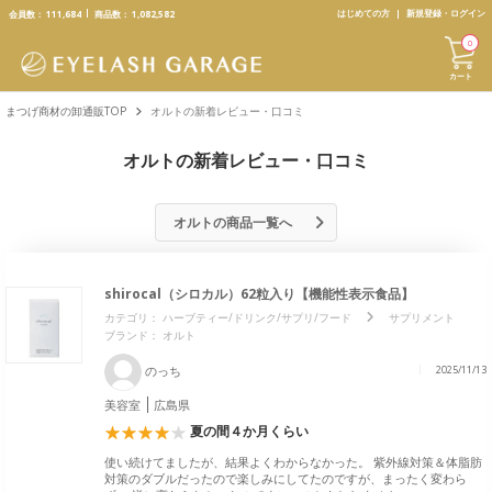
text.skipToContent
text.skipToNavigation
はじめての方
新規登録・ログイン
会員数：
111,684
商品数：
1,082,582
0
カート
まつげ商材の卸通販TOP
オルトの新着レビュー・口コミ
オルトの新着レビュー・口コミ
オルトの商品一覧へ
shirocal（シロカル）62粒入り【機能性表示食品】
カテゴリ：
ハーブティー/ドリンク/サプリ/フード
サプリメント
ブランド：
オルト
のっち
2025/11/13
美容室
広島県
夏の間４か月くらい
使い続けてましたが、結果よくわからなかった。 紫外線対策＆体脂肪
対策のダブルだったので楽しみにしてたのですが、まったく変わら