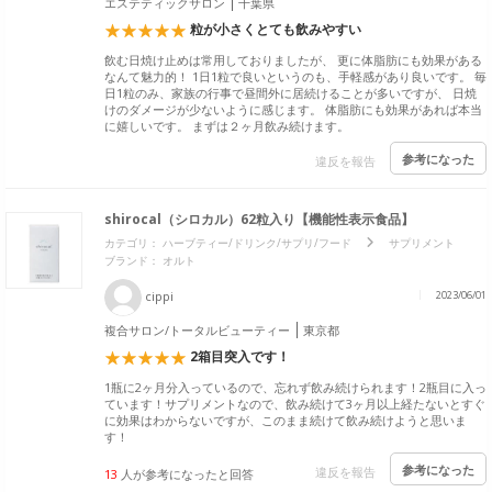
エステティックサロン
千葉県
粒が小さくとても飲みやすい
飲む日焼け止めは常用しておりましたが、 更に体脂肪にも効果がある
なんて魅力的！ 1日1粒で良いというのも、手軽感があり良いです。 毎
日1粒のみ、家族の行事で昼間外に居続けることが多いですが、 日焼
けのダメージが少ないように感じます。 体脂肪にも効果があれば本当
に嬉しいです。 まずは２ヶ月飲み続けます。
参考になった
違反を報告
shirocal（シロカル）62粒入り【機能性表示食品】
カテゴリ：
ハーブティー/ドリンク/サプリ/フード
サプリメント
ブランド：
オルト
cippi
2023/06/01
複合サロン/トータルビューティー
東京都
2箱目突入です！
1瓶に2ヶ月分入っているので、忘れず飲み続けられます！2瓶目に入っ
ています！サプリメントなので、飲み続けて3ヶ月以上経たないとすぐ
に効果はわからないですが、このまま続けて飲み続けようと思いま
す！
参考になった
違反を報告
13
人が参考になったと回答