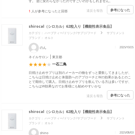
ず。 逆に変わらなかったのですごいのかもしれません。
参考になった
違反を報告
1
人が参考になったと回答
shirocal（シロカル）62粒入り【機能性表示食品】
カテゴリ：
ハーブティー/ドリンク/サプリ/フード
サプリメント
ブランド：
オルト
のん
2025/10/25
ネイルサロン
東京都
一石二鳥
日焼け止めサプリは別のメーカーの物をずっと愛飲してきましたが、
こちらは日焼け止めと体脂肪へのアプローチとWの効果があるとのこ
とで期待して購入。日焼け止めサプリを飲んでいる方は多いですが、
こちらはW効果なのでお客様にも勧めやすいかな
参考になった
違反を報告
shirocal（シロカル）62粒入り【機能性表示食品】
カテゴリ：
ハーブティー/ドリンク/サプリ/フード
サプリメント
ブランド：
オルト
shino
2025/08/03