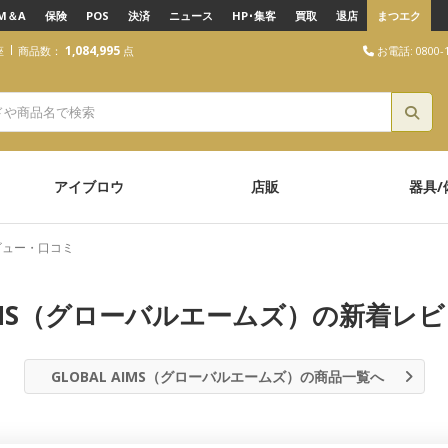
M＆A
保険
POS
決済
ニュース
HP･集客
買取
退店
まつエク
1,084,995
お電話: 0800-1
座
商品数：
点
ズ）
アイブロウ
店販
器具/
レビュー・口コミ
 AIMS（グローバルエームズ）の新着レ
GLOBAL AIMS（グローバルエームズ）の商品一覧へ