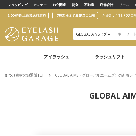
text.skipToContent
text.skipToNavigation
ショッピング
セミナー
独立開業
資金
不動産
店舗設計
リース
111,703
3,000円以上通常送料無料
17時迄注文で最短当日出荷
会員数：
口
GLOBAL AIMS（グローバルエーム
アイラッシュ
ラッシュリフト
まつげ商材の卸通販TOP
GLOBAL AIMS（グローバルエームズ）の新着
GLOBAL