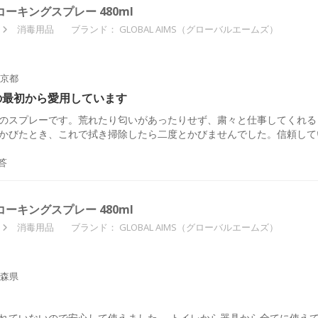
ーキングスプレー 480ml
消毒用品
ブランド：
GLOBAL AIMS（グローバルエームズ）
京都
の最初から愛用しています
のスプレーです。荒れたり匂いがあったりせず、粛々と仕事してくれる
かびたとき、これで拭き掃除したら二度とかびませんでした。信頼して
答
ーキングスプレー 480ml
消毒用品
ブランド：
GLOBAL AIMS（グローバルエームズ）
森県
れていないので安心して使えました。 トイレから器具から全てに使えて