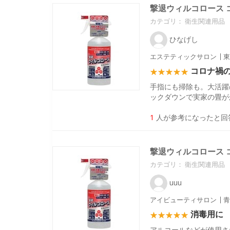
撃退ウィルコロース コ
カテゴリ：
衛生関連用品
ひなげし
エステティックサロン
東
コロナ禍
手指にも掃除も。大活躍
ックダウンで実家の畳が
1
人が参考になったと回
撃退ウィルコロース コ
カテゴリ：
衛生関連用品
uuu
アイビューティサロン
青
消毒用に
アルコールなどが使用さ