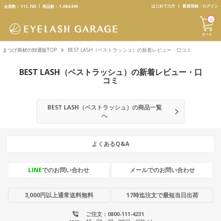
text.skipToContent
text.skipToNavigation
はじめての方
新規登録・ログイン
会員数：
111,703
商品数：
1,084,995
0
カート
まつげ商材の卸通販TOP
BEST LASH（ベストラッシュ）の新着レビュー・口コミ
BEST LASH（ベストラッシュ）の新着レビュー・口
コミ
BEST LASH（ベストラッシュ）の商品一覧
へ
よくあるQ&A
LINE
でのお問い合わせ
メールでのお問い合わせ
3,000円以上通常送料無料
17時迄注文で最短当日出荷
ご注文：0800-111-4231