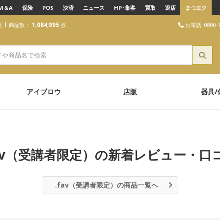
M＆A
保険
POS
決済
ニュース
HP･集客
買取
退店
まつエク
1,084,995
お電話: 0800-1
座
商品数：
点
アイブロウ
店販
器具/
fav（受講者限定）の新着レビュー・口
.fav（受講者限定）の商品一覧へ