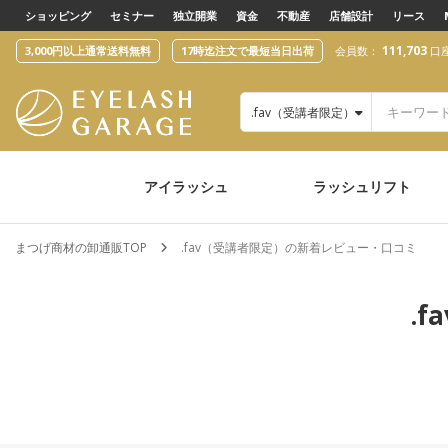
text.skipToContent
text.skipToNavigation
ショッピング
セミナー
独立開業
資金
不動産
店舗設計
リース
111,703
3,000円以上通常送料無料
17時迄注文で最短当日出荷
会員数：
口
.fav（受講者限定）
アイラッシュ
ラッシュリフト
まつげ商材の卸通販TOP
.fav（受講者限定）の新着レビュー・口コミ
.