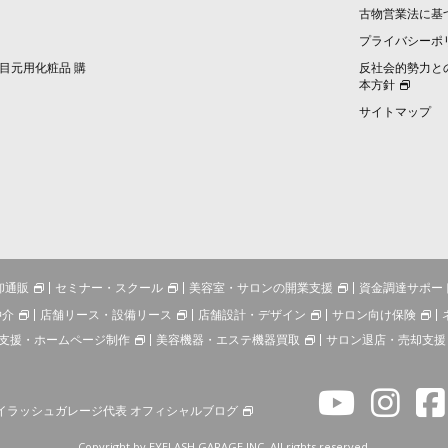
古物営業法に基
プライバシーポ
目元用化粧品 購
反社会的勢力と
本方針
サイトマップ
卸通販
セミナー・スクール
美容室・サロンの開業支援
資金調達サポー
仲介
店舗リース・設備リース
店舗設計・デザイン
サロン向け保険
支援・ホームページ制作
美容機器・エステ機器買取
サロン退店・売却支援
イラッシュガレージ代表 オフィシャルブログ
Copyright by EYELASH GARAGE INC. All rights reserved.