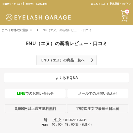
text.skipToContent
text.skipToNavigation
はじめての方
新規登録・ログイン
会員数：
111,537
商品数：
1,085,104
0
カート
まつげ商材の卸通販TOP
ENU（エヌ）の新着レビュー・口コミ
ENU（エヌ）の新着レビュー・口コミ
ENU（エヌ）の商品一覧へ
よくあるQ&A
LINE
でのお問い合わせ
メールでのお問い合わせ
3,000円以上通常送料無料
17時迄注文で最短当日出荷
ご注文：0800-111-4231
10：00～18：00(日・祝除く)
FREE