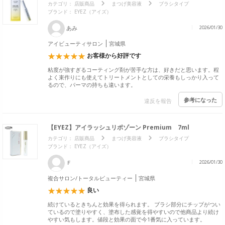
カテゴリ：
店販商品
まつげ美容液
ブラシタイプ
ブランド：
EYEZ（アイズ）
あみ
2026/01/30
アイビューティサロン
宮城県
お客様から好評です
粘度が強すぎるコーティング剤が苦手な方は、好きだと思います。程
よく束作りにも使えてトリートメントとしての栄養もしっかり入って
るので、パーマの持ちも違います。
参考になった
違反を報告
【EYEZ】アイラッシュリポゾーン Premium 7ml
カテゴリ：
店販商品
まつげ美容液
ブラシタイプ
ブランド：
EYEZ（アイズ）
Ｆ
2026/01/30
複合サロン/トータルビューティー
宮城県
良い
続けているときちんと効果を得られます。 ブラシ部分にチップがつい
ているので塗りやすく、塗布した感覚を得やすいので他商品より続け
やすい気もします。値段と効果の面で今1番気に入っています。