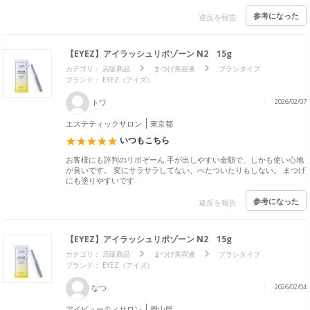
参考になった
違反を報告
【EYEZ】アイラッシュリポゾーン N2 15g
カテゴリ：
店販商品
まつげ美容液
ブラシタイプ
ブランド：
EYEZ（アイズ）
トワ
2026/02/07
エステティックサロン
東京都
いつもこちら
お客様にも評判のリポぞーん 手が出しやすい金額で、しかも使い心地
が良いです。 変にサラサラしてない、べたついたりもしない。 まつげ
にも塗りやすいです
参考になった
違反を報告
【EYEZ】アイラッシュリポゾーン N2 15g
カテゴリ：
店販商品
まつげ美容液
ブラシタイプ
ブランド：
EYEZ（アイズ）
なつ
2026/02/04
アイビューティサロン
岡山県