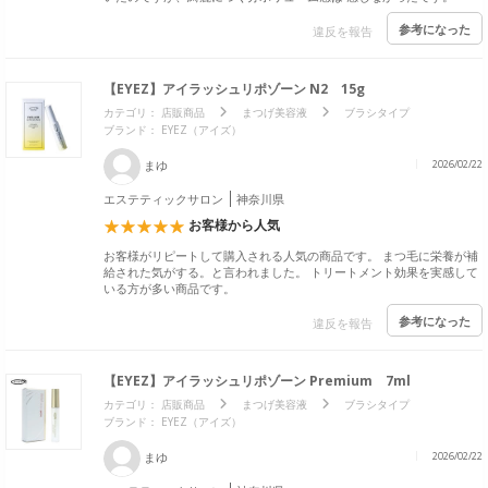
参考になった
違反を報告
【EYEZ】アイラッシュリポゾーン N2 15g
カテゴリ：
店販商品
まつげ美容液
ブラシタイプ
ブランド：
EYEZ（アイズ）
まゆ
2026/02/22
エステティックサロン
神奈川県
お客様から人気
お客様がリピートして購入される人気の商品です。 まつ毛に栄養が補
給された気がする。と言われました。 トリートメント効果を実感して
いる方が多い商品です。
参考になった
違反を報告
【EYEZ】アイラッシュリポゾーン Premium 7ml
カテゴリ：
店販商品
まつげ美容液
ブラシタイプ
ブランド：
EYEZ（アイズ）
まゆ
2026/02/22