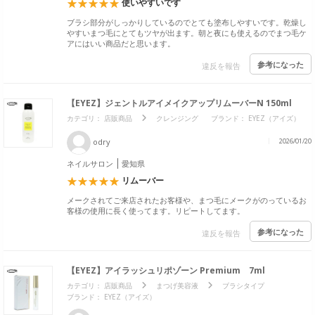
使いやすいです
ブラシ部分がしっかりしているのでとても塗布しやすいです。乾燥し
やすいまつ毛にとてもツヤが出ます。朝と夜にも使えるのでまつ毛ケ
アにはいい商品だと思います。
参考になった
違反を報告
【EYEZ】ジェントルアイメイクアップリムーバーN 150ml
カテゴリ：
店販商品
クレンジング
ブランド：
EYEZ（アイズ）
odry
2026/01/20
ネイルサロン
愛知県
リムーバー
メークされてご来店されたお客様や、まつ毛にメークがのっているお
客様の使用に長く使ってます。リピートしてます。
参考になった
違反を報告
【EYEZ】アイラッシュリポゾーン Premium 7ml
カテゴリ：
店販商品
まつげ美容液
ブラシタイプ
ブランド：
EYEZ（アイズ）