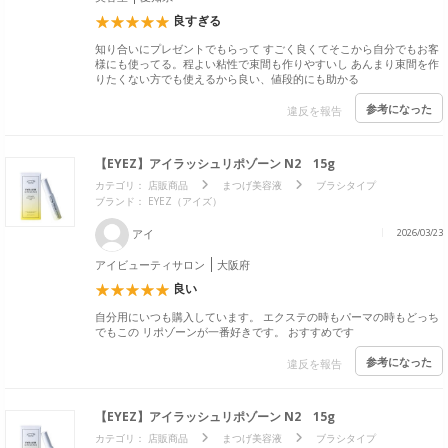
良すぎる
知り合いにプレゼントでもらって すごく良くてそこから自分でもお客
様にも使ってる。程よい粘性で束間も作りやすいし あんまり束間を作
りたくない方でも使えるから良い、値段的にも助かる
参考になった
違反を報告
【EYEZ】アイラッシュリポゾーン N2 15g
カテゴリ：
店販商品
まつげ美容液
ブラシタイプ
ブランド：
EYEZ（アイズ）
アイ
2026/03/23
アイビューティサロン
大阪府
良い
自分用にいつも購入しています。 エクステの時もパーマの時もどっち
でもこの リポゾーンが一番好きです。 おすすめです
参考になった
違反を報告
【EYEZ】アイラッシュリポゾーン N2 15g
カテゴリ：
店販商品
まつげ美容液
ブラシタイプ