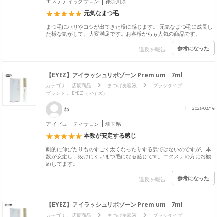
エステティックサロン
神奈川県
元気なまつ毛
まつ毛にハリやコシが出てきた様に感じます。 元気なまつ毛に成長し
た様な気がして、大変満足です。お客様からも人気の商品です。
参考になった
違反を報告
【EYEZ】アイラッシュリポゾーン Premium 7ml
カテゴリ：
店販商品
まつげ美容液
ブラシタイプ
ブランド：
EYEZ（アイズ）
ね
2026/02/16
アイビューティサロン
埼玉県
本数が安定する感じ
劇的に伸びたりものすごく太くなったりする訳ではないのですが、本
数が安定し、抜けにくいまつ毛になる感じです。エクステの方にお勧
めしてます。
参考になった
違反を報告
【EYEZ】アイラッシュリポゾーン Premium 7ml
カテゴリ：
店販商品
まつげ美容液
ブラシタイプ