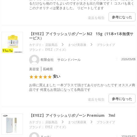
るだけなら他のでもよいのですが太さも出た印象です！ コスパも良く
このクオリティは驚きました。 リピートしてます
参考になった
違反を報告
【EYEZ】アイラッシュリポゾーン N2 15g（11本+1本無償サ
ービス）
カテゴリ：
店販商品
まつげ美容液
ブラシタイプ
ブランド：
EYEZ（アイズ）
有限会社 サロンドパール
2026/05/08
美容室
長崎県
安い
お得に買えました 一本プラスで頂けてありがたかったです オススメ商
品です 何度もお世話になってる商品です
参考になった
違反を報告
【EYEZ】アイラッシュリポゾーン Premium 7ml
カテゴリ：
店販商品
まつげ美容液
ブラシタイプ
ブランド：
EYEZ（アイズ）
るーむ
2026/05/02