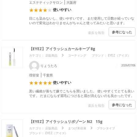
エステティックサロン
大阪府
使いやすい
目にも染みないし、使いやすいです。 まだ使用して日数が経っていな
いので変化はわかりませんがちゃんと使ってみたいと思います。
参考になった
違反を報告
【EYEZ】アイラッシュカールキープ 8g
カテゴリ：
店販商品
コーティング
ブランド：
EYEZ（アイズ）
りょうたろ
2026/07/06
理容室
千葉県
使いやすい
黒い繊維が落ちて嫌でこちらを買いました。 使いやすくてとても良い
です。 だまにならず眉毛につけると眉が消えないのも良かったです。
参考になった
違反を報告
【EYEZ】アイラッシュリポゾーン N2 15g
カテゴリ：
店販商品
まつげ美容液
ブラシタイプ
ブランド：
EYEZ（アイズ）