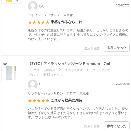
あり
2026/07/02
アイビューティサロン
東京都
束感を作るならこれ
束感を作るのに重宝しています。 粘度があり、しっかりとまとまるの
で、仕上がりが綺麗に見えます！ 少し塗りにくいのでマイクロ綿棒に
つけて使っています。
参考になった
違反を報告
【EYEZ】アイラッシュリポゾーン Premium 7ml
カテゴリ：
店販商品
まつげ美容液
ブラシタイプ
ブランド：
EYEZ（アイズ）
A
2026/06/15
リラクゼーションサロン・アロマ
東京都
これから効果に期待
いつも使っている美容液が無くなったのでこちら購入しました。 使い
始めたばかりで効果はまだ分かりませんが使い続けてみようと思いま
す。 ブラシは塗りやすいです。
参考になった
違反を報告