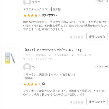
ラリサ
2026/01/16
エステティックサロン
愛知県
使いやすい
価格もお手頃ですし、塗りやすいのがうれしいです。 まつ毛が伸びて
いるかどうかは、他の物も併用しているのでどれの効果かわからない
ですがまつげは着実にのびました。
参考になった
違反を報告
【EYEZ】アイラッシュリポゾーン N2 15g
カテゴリ：
店販商品
まつげ美容液
ブラシタイプ
ブランド：
EYEZ（アイズ）
ち
2026/01/06
フリーランス美容師/ネイリスト/セラピスト
福岡県
◎
ブラシ太くて微妙かなと思ったけど、実際使うと問題なし とても塗り
やすいし成分も良さそうでお手頃なので嬉しいです
参考になった
違反を報告