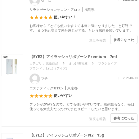
リラクゼーションサロン・アロマ
福島県
使いやすい！
お客様から『とても使いやすくて本当に気になりました』と好評で
す。 まつ毛も増えて来た感じがする、という感想を頂いています。
参考になった
違反を報告
【EYEZ】アイラッシュリポゾーン Premium 7ml
カテゴリ：
店販商品
まつげ美容液
ブラシタイプ
ブランド：
EYEZ（アイズ）
マチ
2026/04/30
エステティックサロン
東京都
使いやすい
ブラシが2WAYなので、とても使いやすいです。肌刺激もなく、毎日
使っても大丈夫だったのでまたリピートしたいと思います。
参考になった
違反を報告
【EYEZ】アイラッシュリポゾーン N2 15g