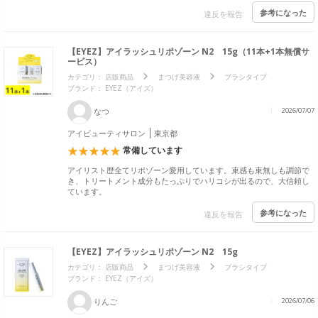
参考になった
違反を報告
【EYEZ】アイラッシュリポゾーン N2 15g（11本+1本無償サ
ービス）
カテゴリ：
店販商品
まつげ美容液
ブラシタイプ
ブランド：
EYEZ（アイズ）
なつ
2026/07/07
アイビューティサロン
東京都
常備しています
アイリスト歴全てリポゾーン愛用しています。束感も束無しも調節で
き、トリートメント成分もたっぷりでハリコシが出るので、大信頼し
ています。
参考になった
違反を報告
【EYEZ】アイラッシュリポゾーン N2 15g
カテゴリ：
店販商品
まつげ美容液
ブラシタイプ
ブランド：
EYEZ（アイズ）
りんご
2026/07/06