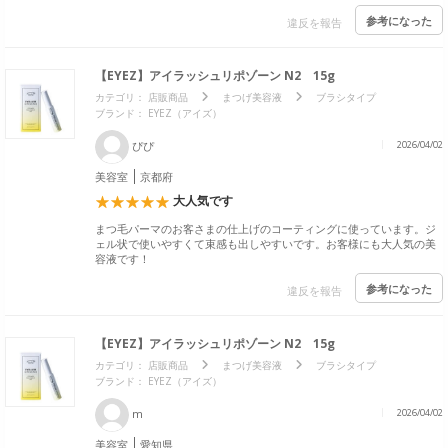
参考になった
違反を報告
【EYEZ】アイラッシュリポゾーン N2 15g
カテゴリ：
店販商品
まつげ美容液
ブラシタイプ
ブランド：
EYEZ（アイズ）
ぴぴ
2026/04/02
美容室
京都府
大人気です
まつ毛パーマのお客さまの仕上げのコーティングに使っています。ジ
ェル状で使いやすくて束感も出しやすいです。お客様にも大人気の美
容液です！
参考になった
違反を報告
【EYEZ】アイラッシュリポゾーン N2 15g
カテゴリ：
店販商品
まつげ美容液
ブラシタイプ
ブランド：
EYEZ（アイズ）
m
2026/04/02
美容室
愛知県