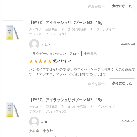
参考になった
違反を報告
【EYEZ】アイラッシュリポゾーン N2 15g
カテゴリ：
店販商品
まつげ美容液
ブラシタイプ
ブランド：
EYEZ（アイズ）
レモン
2026/01/28
リラクゼーションサロン・アロマ
神奈川県
使いやすい
パンタイプではないので 使いやすくパッケージも可愛く 人気な商品で
す！！マツエク、マツパーの方におすすめしてます
参考になった
違反を報告
【EYEZ】アイラッシュリポゾーン N2 15g
カテゴリ：
店販商品
まつげ美容液
ブラシタイプ
ブランド：
EYEZ（アイズ）
tom
2026/01/23
美容室
東京都