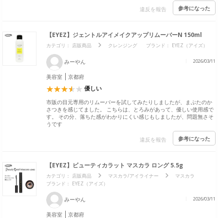
参考になった
違反を報告
【EYEZ】ジェントルアイメイクアップリムーバーN 150ml
カテゴリ：
店販商品
クレンジング
ブランド：
EYEZ（アイズ）
みーやん
2026/03/11
美容室
京都府
優しい
市販の目元専用のリムーバーを試してみたりしましたが、まぶたのか
さつきを感じてました。 こちらは、とろみがあって、優しい使用感で
す。 その分、落ちた感がわかりにくい感じもしましたが、問題無さそ
うです
参考になった
違反を報告
【EYEZ】ビューティカラット マスカラ ロング 5.5g
カテゴリ：
店販商品
マスカラ/アイライナー
マスカラ
ブランド：
EYEZ（アイズ）
みーやん
2026/03/11
美容室
京都府