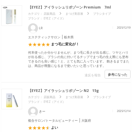
【EYEZ】アイラッシュリポゾーン Premium 7ml
カテゴリ：
店販商品
まつげ美容液
ブラシタイプ
ブランド：
EYEZ（アイズ）
LR
2025/12/19
エステティックサロン
栃木県
まつ毛に変化が！
何本使ったか分かりませんが、まつ毛に長さが出る感じ、ツヤとハリ
が出る感じ、ブラシの先に付いてるチップでまつ毛の生え際にも塗布
できるのも良い感じ！と、とても気に入っています。 飽きるまでまた
は、商品が廃盤になるまで使いたいと思っています。
参考になった
違反を報告
【EYEZ】アイラッシュリポゾーン N2 15g
カテゴリ：
店販商品
まつげ美容液
ブラシタイプ
ブランド：
EYEZ（アイズ）
きー
2025/12/14
複合サロン/トータルビューティー
大阪府
よい