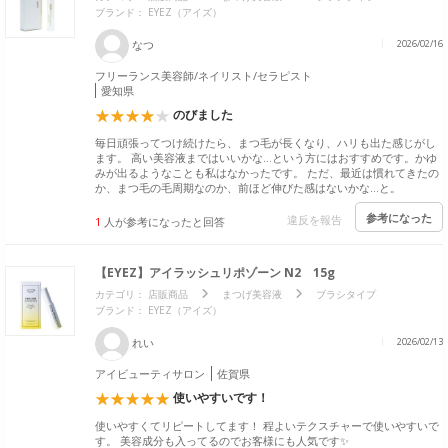
ブランド：
EYEZ（アイズ）
なつ
2026/02/16
フリーランス美容師/ネイリスト/セラピスト
愛知県
のびました
毎日頑張ってつけ続けたら、まつ毛が長くなり、ハリも出た感じがし
ます。 高い美容液まではいいかな…という方にはおすすめです。かゆ
みが出るようなことも私はなかったです。 ただ、最近は慣れてきたの
か、まつ毛の毛周期なのか、前ほど伸びた感はないかな…と。
参考になった
違反を報告
1
人が参考になったと回答
【EYEZ】アイラッシュリポゾーン N2 15g
カテゴリ：
店販商品
まつげ美容液
ブラシタイプ
ブランド：
EYEZ（アイズ）
れい
2026/02/13
アイビューティサロン
佐賀県
使いやすいです！
使いやすくてリピートしてます！ 程よいテクスチャーで使いやすいで
す。 美容成分も入ってるのでお客様にも人気です✨