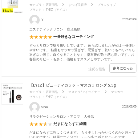
カテゴリ：
店販商品
まつげ美容液
ブラシタイプ
ブランド：
EYEZ（アイズ）
Ｙ
2026/03/09
エステティックサロン
鹿児島県
一番好きなコーティング
ずっとサロンで取り扱いしています。 色々試しましたが私は一番使い
やすいです。 粘度もサラサラ過ぎず、硬過ぎず、乾いてもパリパリし
過ぎない感じ。白くなることもなく、塗布後の艶々感も良いです。お
客様のリピートも多く、価格もオススメしやすいです。
参考になった
違反を報告
【EYEZ】ビューティカラット マスカラ ロング 5.5g
カテゴリ：
店販商品
マスカラ/アイライナー
マスカラ
ブランド：
EYEZ（アイズ）
pino
2026/03/09
リラクゼーションサロン・アロマ
大分県
だまにならずに綺麗
だまにならずに程よくつきます。 もう少ししっかりつくのかと思って
いたのですが、綺麗につく分ボリューム感は 感じなかったです。