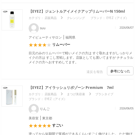
【EYEZ】ジェントルアイメイクアップリムーバーN 150ml
カテゴリ：
店販商品
クレンジング
ブランド：
EYEZ（アイズ）
suu
2026/06/07
アイビューティサロン
福岡県
リムーバー
目元のみのリムーバーで軽いメイクの方は すぐ取れますがしっかりメ
イクの方は すこし苦戦します。店販としても置いてますが ナチュラル
メイクの方へおすすめしてます。
参考になった
違反を報告
【EYEZ】アイラッシュリポゾーン Premium 7ml
カテゴリ：
店販商品
まつげ美容液
ブラシタイプ
ブランド：
EYEZ（アイズ）
りんご
2026/06/05
美容室
東京都
すごい
塗ってから短期間で実感ができるくらいすごく伸びました。 ただ伸び