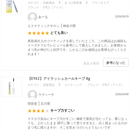
カテゴリ：
店販商品
まつげ美容液
ブラシタイプ
ブランド：
EYEZ（アイズ）
あーる
2026/04/29
エステティックサロン
神奈川県
とても良い
美容成分入のコーティングを探していたところ、この商品はお値段も
リーズナブルでレビューも参考にして購入してみました。お客様から
まつ毛が伸びたと好評です。しかもこのお値段はお客様もびっくりさ
れます！
参考になった
違反を報告
【EYEZ】アイラッシュカールキープ 8g
カテゴリ：
店販商品
コーティング
ブランド：
EYEZ（アイズ）
ラヴィーチ
2026/04/09
理容室
石川県
キープ力すごい
マスカラ並みにキープ力がすごい 施術で蒸気が当たっても、夜になっ
ても、上がったまま 調子に乗って塗りすぎると、白く固まったものが
まつ毛に残りますが、そこを気をつけたらとてもいいです