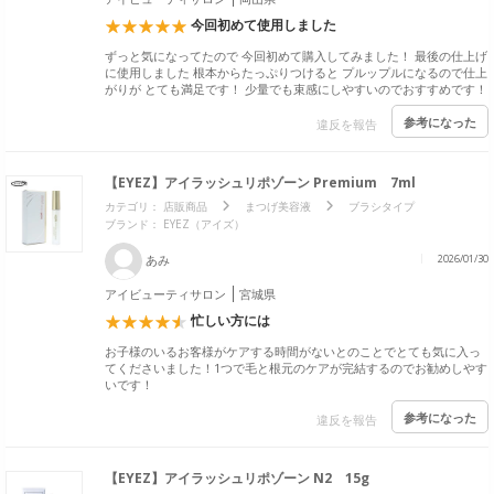
今回初めて使用しました
ずっと気になってたので 今回初めて購入してみました！ 最後の仕上げ
に使用しました 根本からたっぷりつけると プルップルになるので仕上
がりが とても満足です！ 少量でも束感にしやすいのでおすすめです！
参考になった
違反を報告
【EYEZ】アイラッシュリポゾーン Premium 7ml
カテゴリ：
店販商品
まつげ美容液
ブラシタイプ
ブランド：
EYEZ（アイズ）
あみ
2026/01/30
アイビューティサロン
宮城県
忙しい方には
お子様のいるお客様がケアする時間がないとのことでとても気に入っ
てくださいました！1つで毛と根元のケアが完結するのでお勧めしやす
いです！
参考になった
違反を報告
【EYEZ】アイラッシュリポゾーン N2 15g