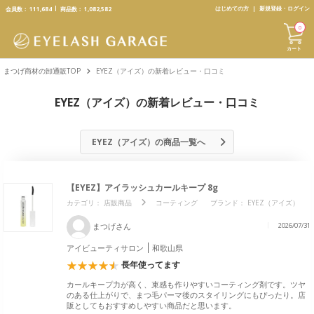
text.skipToContent
text.skipToNavigation
はじめての方
新規登録・ログイン
会員数：
111,684
商品数：
1,082,582
0
カート
まつげ商材の卸通販TOP
EYEZ（アイズ）の新着レビュー・口コミ
EYEZ（アイズ）の新着レビュー・口コミ
EYEZ（アイズ）の商品一覧へ
【EYEZ】アイラッシュカールキープ 8g
カテゴリ：
店販商品
コーティング
ブランド：
EYEZ（アイズ）
まつげさん
2026/07/31
アイビューティサロン
和歌山県
長年使ってます
カールキープ力が高く、束感も作りやすいコーティング剤です。ツヤ
のある仕上がりで、まつ毛パーマ後のスタイリングにもぴったり。店
販としてもおすすめしやすい商品だと思います。