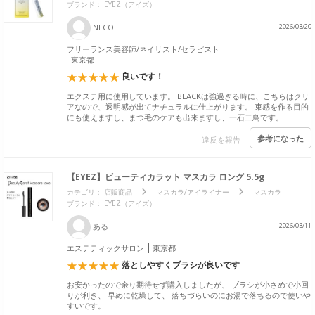
ブランド：
EYEZ（アイズ）
NECO
2026/03/20
フリーランス美容師/ネイリスト/セラピスト
東京都
良いです！
エクステ用に使用しています。 BLACKは強過ぎる時に、こちらはクリ
アなので、透明感が出てナチュラルに仕上がります。 束感を作る目的
にも使えますし、まつ毛のケアも出来ますし、一石二鳥です。
参考になった
違反を報告
【EYEZ】ビューティカラット マスカラ ロング 5.5g
カテゴリ：
店販商品
マスカラ/アイライナー
マスカラ
ブランド：
EYEZ（アイズ）
ある
2026/03/11
エステティックサロン
東京都
落としやすくブラシが良いです
お安かったので余り期待せず購入しましたが、 ブラシが小さめで小回
りが利き、 早めに乾燥して、 落ちづらいのにお湯で落ちるので使いや
すいです。