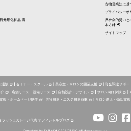
古物営業法に基
プライバシーポ
目元用化粧品 購
反社会的勢力と
本方針
サイトマップ
卸通販
セミナー・スクール
美容室・サロンの開業支援
資金調達サポー
仲介
店舗リース・設備リース
店舗設計・デザイン
サロン向け保険
支援・ホームページ制作
美容機器・エステ機器買取
サロン退店・売却支援
イラッシュガレージ代表 オフィシャルブログ
Copyright by EYELASH GARAGE INC. All rights reserved.