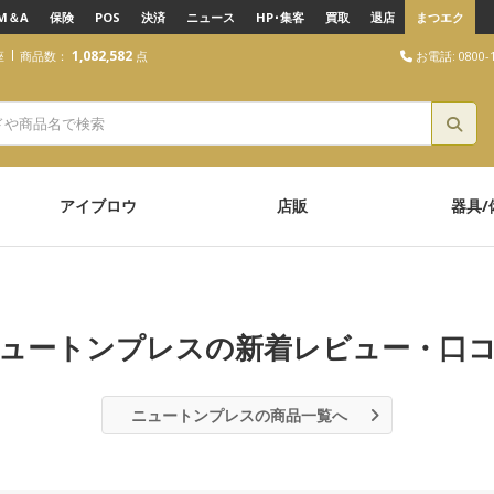
M＆A
保険
POS
決済
ニュース
HP･集客
買取
退店
まつエク
1,082,582
お電話: 0800-1
座
商品数：
点
アイブロウ
店販
器具/
ュートンプレスの新着レビュー・口
ニュートンプレスの商品一覧へ