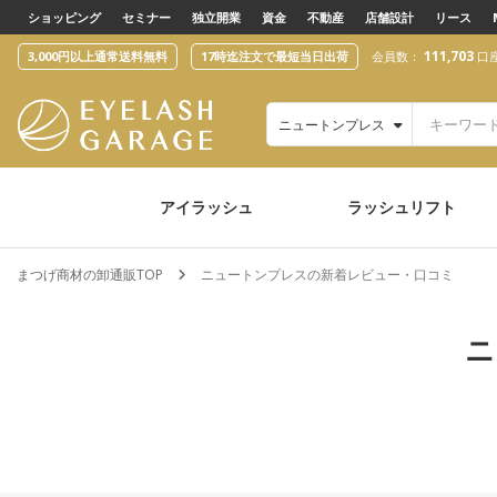
text.skipToContent
text.skipToNavigation
ショッピング
セミナー
独立開業
資金
不動産
店舗設計
リース
111,703
3,000円以上通常送料無料
17時迄注文で最短当日出荷
会員数：
口
ニュートンプレス
アイラッシュ
ラッシュリフト
まつげ商材の卸通販TOP
ニュートンプレスの新着レビュー・口コミ
ニ