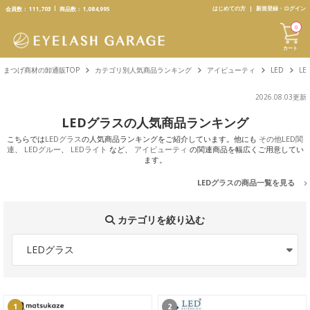
text.skipToContent
text.skipToNavigation
はじめての方
新規登録・ログイン
会員数：
111,703
商品数：
1,084,995
0
カート
まつげ商材の卸通販TOP
カテゴリ別人気商品ランキング
アイビューティ
LED
LE
2026.08.03更新
LEDグラスの人気商品ランキング
こちらでは
LEDグラス
の人気商品ランキングをご紹介しています。他にも
その他LED関
連
、
LEDグルー
、
LEDライト
など、
アイビューティ
の関連商品を幅広くご用意してい
ます。
LEDグラスの商品一覧を見る
カテゴリを絞り込む
LEDグラス
1
2