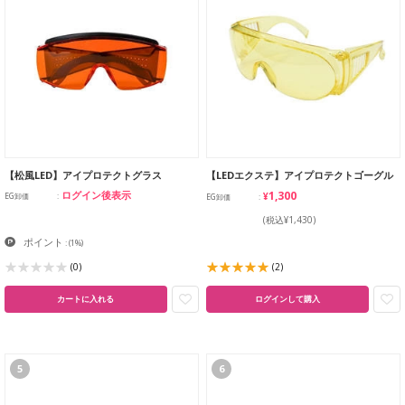
【松風LED】アイプロテクトグラス
【LEDエクステ】アイプロテクトゴーグル
¥1,300
ログイン後表示
EG卸価
EG卸価
(税込¥1,430)
ポイント
:
(1%)
(0)
(2)
カートに入れる
ログインして購入
5
6