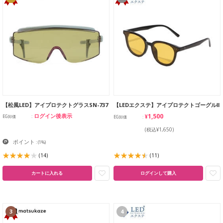
【松風LED】アイプロテクトグラスSN-737
【LEDエクステ】アイプロテクトゴーグルⅡ
¥1,500
ログイン後表示
EG卸価
EG卸価
(税込¥1,650)
ポイント
:
(1%)
(14)
(11)
カートに入れる
ログインして購入
3
4