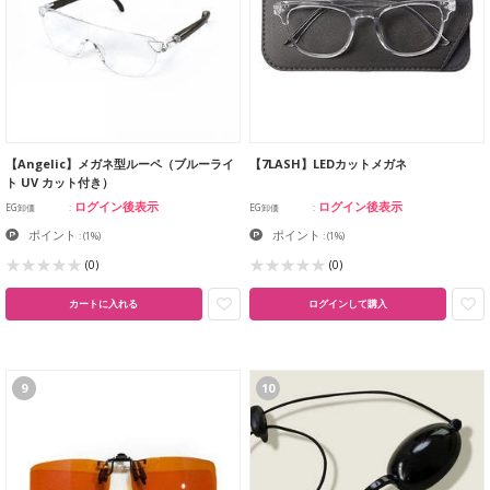
【Angelic】メガネ型ルーペ（ブルーライ
【7LASH】LEDカットメガネ
ト UV カット付き）
ログイン後表示
ログイン後表示
EG卸価
EG卸価
ポイント
ポイント
:
(1%)
:
(1%)
(0)
(0)
カートに入れる
ログインして購入
9
10