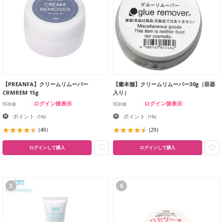
【PREANFA】クリームリムーバー
【癒本舗】クリームリムーバー30g（容器
CRMREM 15g
入り）
ログイン後表示
ログイン後表示
EG卸価
EG卸価
ポイント
ポイント
:
(1%)
:
(1%)
(49)
(29)
ログインして購入
ログインして購入
5
6