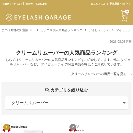
text.skipToContent
text.skipToNavigation
はじめての方
新規登録・ログイン
会員数：
111,537
商品数：
1,085,104
0
カート
まつげ商材の卸通販TOP
カテゴリ別人気商品ランキング
アイビューティ
アイラッシ
2026.08.03更新
クリームリムーバーの人気商品ランキング
こちらでは
クリームリムーバー
の人気商品ランキングをご紹介しています。他にも
ジェ
ルリムーバー
など、
アイビューティ
の関連商品を幅広くご用意しています。
クリームリムーバーの商品一覧を見る
カテゴリを絞り込む
クリームリムーバー
1
2