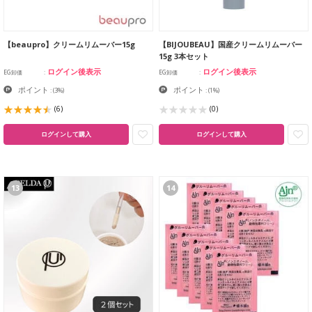
【beaupro】クリームリムーバー15g
【BIJOUBEAU】国産クリームリムーバー
15g 3本セット
ログイン後表示
ログイン後表示
EG卸価
EG卸価
ポイント
ポイント
:
(3%)
:
(1%)
(6)
(0)
ログインして購入
ログインして購入
13
14