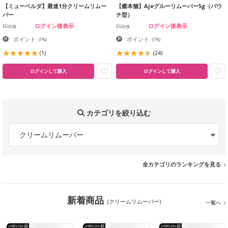
【ミューベルダ】最速1分クリームリムー
【癒本舗】Ajeグルーリムーバー5g（パウ
バー
チ型）
ログイン後表示
ログイン後表示
EG卸価
EG卸価
ポイント
ポイント
:
(1%)
:
(1%)
(1)
(24)
ログインして購入
ログインして購入
カテゴリを絞り込む
クリームリムーバー
全カテゴリのランキングを見る
新着商品
(クリームリムーバー)
一覧へ