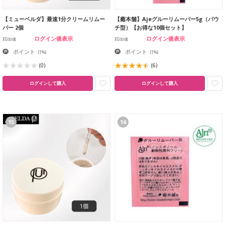
【ミューベルダ】最速1分クリームリムー
【癒本舗】Ajeグルーリムーバー5g（パウ
バー 2個
チ型）【お得な10個セット】
ログイン後表示
ログイン後表示
EG卸価
EG卸価
ポイント
ポイント
:
(1%)
:
(1%)
(0)
(6)
ログインして購入
ログインして購入
15
16