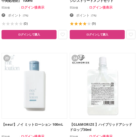
中間処理剤） 100ml
ジレストリートメントセット
ログイン後表示
ログイン後表示
EG卸価
EG卸価
ポイント
ポイント
:
(1%)
:
(1%)
(0)
(9)
ログインして購入
ログインして購入
23
24
【neu/】ノイ ミットローション 100ｍL
【GLAMORIZE 】ハイブリッドアシッド
ドロップ30ml
ログイン後表示
ログイン後表示
EG卸価
EG卸価