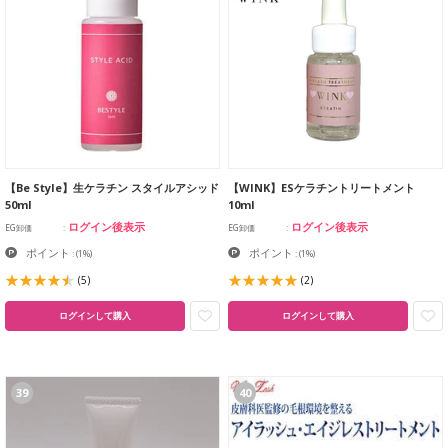
【Be Style】生ケラチン スタイルアシッド
【WINK】ESケラチントリートメント
50ml
10ml
ログイン後表示
ログイン後表示
EG卸価
EG卸価
ポイント
ポイント
:
(1%)
:
(1%)
(5)
(2)
ログインして購入
ログインして購入
39
40