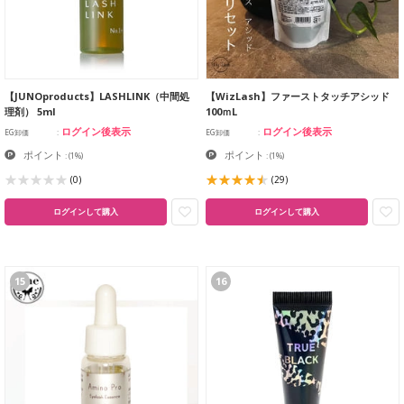
【JUNOproducts】LASHLINK（中間処
【WizLash】ファーストタッチアシッド
理剤） 5ml
100ｍL
ログイン後表示
ログイン後表示
EG卸価
EG卸価
ポイント
ポイント
:
(1%)
:
(1%)
(0)
(29)
ログインして購入
ログインして購入
15
16