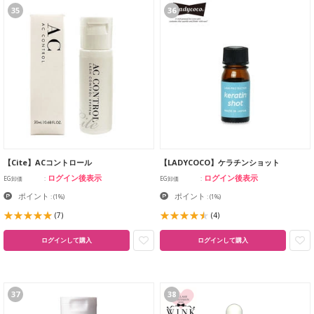
35
36
【Cite】ACコントロール
【LADYCOCO】ケラチンショット
ログイン後表示
ログイン後表示
EG卸価
EG卸価
ポイント
ポイント
:
(1%)
:
(1%)
(7)
(4)
ログインして購入
ログインして購入
37
38