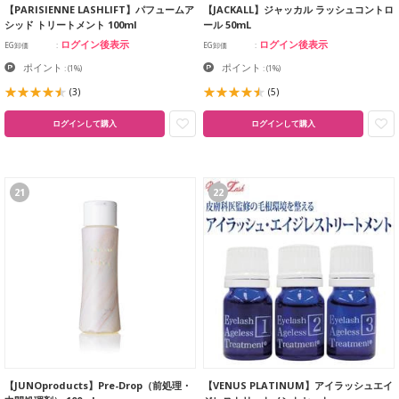
【PARISIENNE LASHLIFT】パフュームア
【JACKALL】ジャッカル ラッシュコントロ
シッド トリートメント 100ml
ール 50mL
ログイン後表示
ログイン後表示
EG卸価
EG卸価
ポイント
ポイント
:
(1%)
:
(1%)
(3)
(5)
ログインして購入
ログインして購入
21
22
【JUNOproducts】Pre-Drop（前処理・
【VENUS PLATINUM】アイラッシュエイ