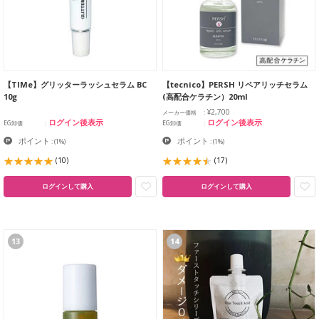
【TIMe】グリッターラッシュセラム BC
【tecnico】PERSH リペアリッチセラム
10g
(高配合ケラチン）20ml
¥2,700
メーカー価格
ログイン後表示
ログイン後表示
EG卸価
EG卸価
ポイント
ポイント
:
(1%)
:
(1%)
(10)
(17)
ログインして購入
ログインして購入
13
14