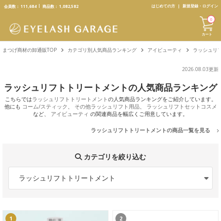
text.skipToContent
text.skipToNavigation
はじめての方
新規登録・ログイン
会員数：
111,684
商品数：
1,082,582
0
カート
まつげ商材の卸通販TOP
カテゴリ別人気商品ランキング
アイビューティ
ラッシュリ
2026.08.03更新
ラッシュリフトトリートメントの人気商品ランキング
こちらでは
ラッシュリフトトリートメント
の人気商品ランキングをご紹介しています。
他にも
コーム/スティック
、
その他ラッシュリフト用品
、
ラッシュリフトセットコスメ
など、
アイビューティ
の関連商品を幅広くご用意しています。
ラッシュリフトトリートメントの商品一覧を見る
カテゴリを絞り込む
ラッシュリフトトリートメント
1
2