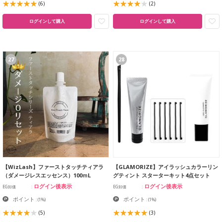
(6)
(2)
ログインして購入
ログインして購入
27
28
【WizLash】ファーストタッチティアラ
【GLAMORIZE】アイラッシュカラーリン
（ダメージレスエッセンス）100ｍL
グティント スターターキット4点セット
ログイン後表示
ログイン後表示
EG卸価
EG卸価
ポイント
ポイント
:
(1%)
:
(1%)
(5)
(3)