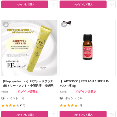
ログインして購入
ログインして購入
29
30
【Flap eyelashes】FFアシッドプラス
【LADYCOCO】EYELASH SUPPLI D-
（酸トリートメント・中間処理・後処理）
MAX 1液 5g
ログイン後表示
ログイン後表示
EG卸価
EG卸価
ポイント
ポイント
:
(1%)
:
(1%)
(15)
(1)
ログインして購入
ログインして購入