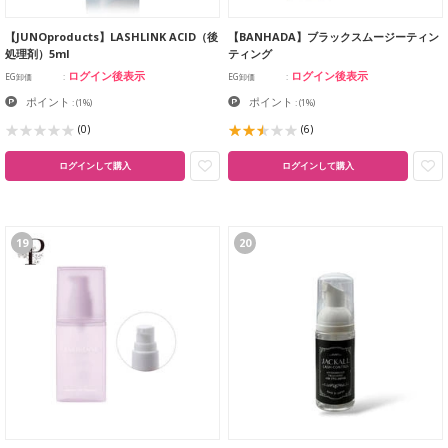
【JUNOproducts】LASHLINK ACID（後
【BANHADA】ブラックスムージーティン
処理剤）5ml
ティング
ログイン後表示
ログイン後表示
EG卸価
EG卸価
ポイント
ポイント
:
(1%)
:
(1%)
(0)
(6)
ログインして購入
ログインして購入
19
20