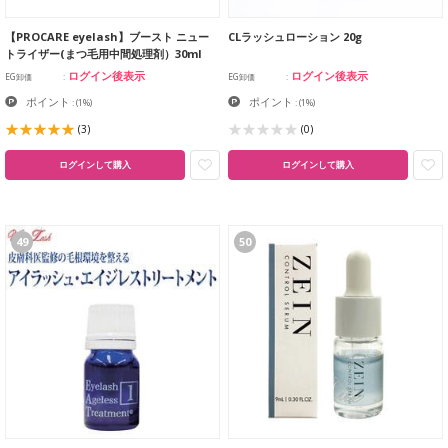
【PROCARE eyelash】ブースト ニュー
CLラッシュローション 20g
トライザー(まつ毛用中間処理剤）30ml
ログイン後表示
ログイン後表示
EG卸価
EG卸価
ポイント
ポイント
:
(1%)
:
(1%)
(3)
(0)
ログインして購入
ログインして購入
49
50