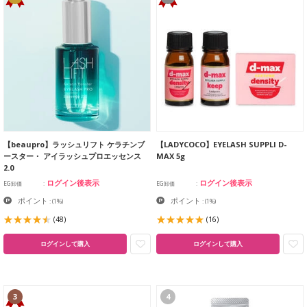
【beaupro】ラッシュリフト ケラチンブ
【LADYCOCO】EYELASH SUPPLI D-
ースター・ アイラッシュプロエッセンス
MAX 5g
2.0
ログイン後表示
ログイン後表示
EG卸価
EG卸価
ポイント
ポイント
:
(1%)
:
(1%)
(48)
(16)
ログインして購入
ログインして購入
3
4