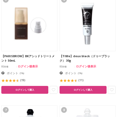
【PARISBROW】BKアシッドトリートメ
【TIMe】deux black（ドゥーブラッ
ント 50mL
ク） 30g
ログイン後表示
ログイン後表示
EG卸価
EG卸価
ポイント
ポイント
:
(1%)
:
(1%)
(19)
(11)
ログインして購入
ログインして購入
7
8