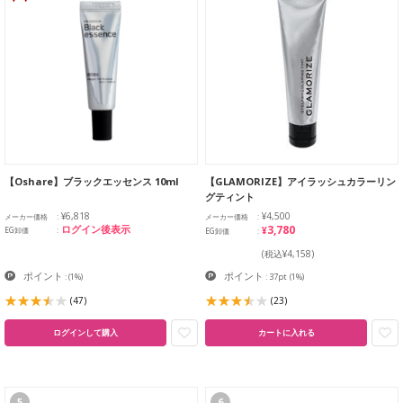
【Oshare】ブラックエッセンス 10ml
【GLAMORIZE】アイラッシュカラーリン
グティント
¥6,818
¥4,500
メーカー価格
メーカー価格
¥3,780
ログイン後表示
EG卸価
EG卸価
(税込¥4,158)
ポイント
ポイント
:
(1%)
: 37pt
(1%)
(47)
(23)
ログインして購入
カートに入れる
5
6