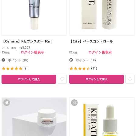
【Oshare】Kセブンスター 10ml
【Cite】ベースコントロール
¥3,273
メーカー価格
ログイン後表示
ログイン後表示
EG卸価
EG卸価
ポイント
ポイント
:
(1%)
:
(1%)
(9)
(11)
ログインして購入
ログインして購入
43
44