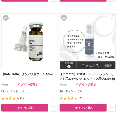
31
32
【BANHADA】タンパク質ブーム 10ml
【テクニコ】PERSH パーシュ ラッシュリ
フト用エッセンス(ロッドオフ用ジェル) 5g
ログイン後表示
ログイン後表示
EG卸価
EG卸価
ポイント
ポイント
:
(1%)
:
(1%)
(1)
(20)
ログインして購入
ログインして購入