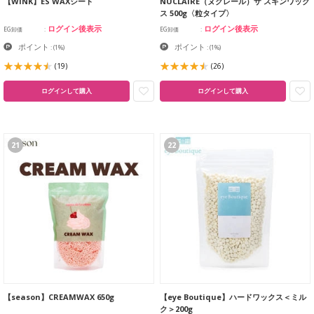
【WINK】ES WAXシート
NUCLAIRE（ヌクレール）ザ スキンワック
ス 500g〈粒タイプ〉
ログイン後表示
ログイン後表示
EG卸価
EG卸価
ポイント
ポイント
:
(1%)
:
(1%)
(19)
(26)
ログインして購入
ログインして購入
21
22
【season】CREAMWAX 650g
【eye Boutique】ハードワックス＜ミル
ク＞200g