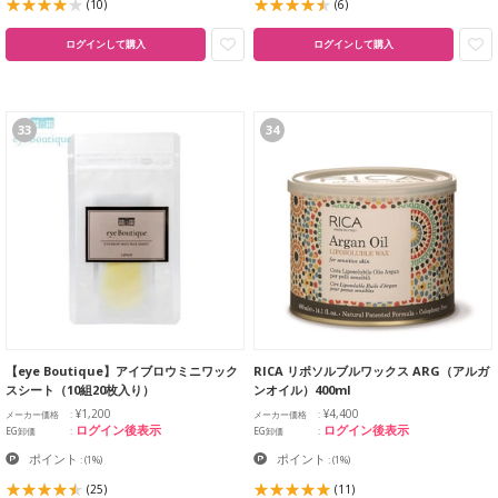
(10)
(6)
ログインして購入
ログインして購入
33
34
【eye Boutique】アイブロウミニワック
RICA リポソルブルワックス ARG（アルガ
スシート（10組20枚入り）
ンオイル）400ml
¥1,200
¥4,400
メーカー価格
メーカー価格
ログイン後表示
ログイン後表示
EG卸価
EG卸価
ポイント
ポイント
:
(1%)
:
(1%)
(25)
(11)