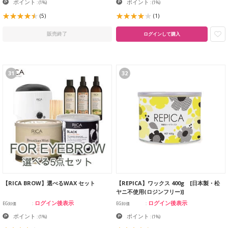
ポイント
ポイント
:
(1%)
:
(1%)
(5)
(1)
販売終了
ログインして購入
31
32
【RICA BROW】選べるWAX セット
【REPICA】ワックス 400g [日本製・松
ヤニ不使用(ロジンフリー)]
ログイン後表示
ログイン後表示
EG卸価
EG卸価
ポイント
ポイント
:
(1%)
:
(1%)