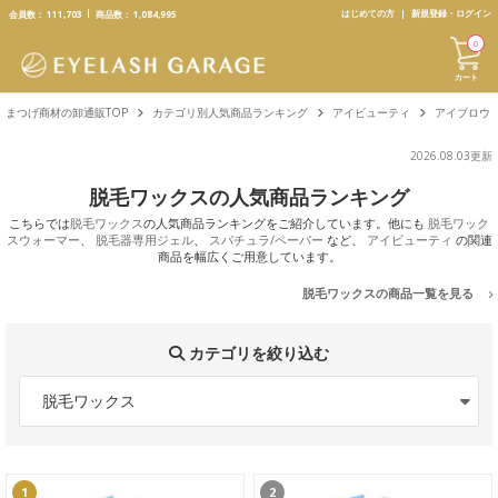
text.skipToContent
text.skipToNavigation
はじめての方
新規登録・ログイン
会員数：
111,703
商品数：
1,084,995
0
カート
まつげ商材の卸通販TOP
カテゴリ別人気商品ランキング
アイビューティ
アイブロウ
2026.08.03更新
脱毛ワックスの人気商品ランキング
こちらでは
脱毛ワックス
の人気商品ランキングをご紹介しています。他にも
脱毛ワック
スウォーマー
、
脱毛器専用ジェル
、
スパチュラ/ペーパー
など、
アイビューティ
の関連
商品を幅広くご用意しています。
脱毛ワックスの商品一覧を見る
カテゴリを絞り込む
脱毛ワックス
1
2