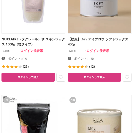
NUCLAIRE（ヌクレール）ザ スキンワック
【松風】.fav アイブロウ ソフトワックス
ス 1000g〈粒タイプ〉
400g
ログイン後表示
ログイン後表示
EG卸価
EG卸価
ポイント
ポイント
:
(1%)
:
(1%)
(29)
(12)
ログインして購入
ログインして購入
9
10