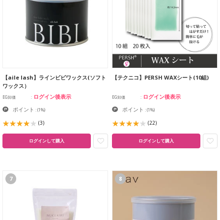
【aile lash】ラインビビワックス(ソフト
【テクニコ】PERSH WAXシート(10組)
ワックス）
ログイン後表示
ログイン後表示
EG卸価
EG卸価
ポイント
ポイント
:
(1%)
:
(1%)
(3)
(22)
ログインして購入
ログインして購入
7
8