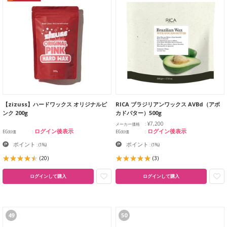
【zizuss】ハードワックス オリジナルピ
RICA ブラジリアンワックス AVBd（アボ
ンク 200g
カドバター）500g
¥7,200
メーカー価格
ログイン後表示
ログイン後表示
EG卸価
EG卸価
ポイント
ポイント
:
(1%)
:
(1%)
(20)
(3)
ログインして購入
ログインして購入
49
50