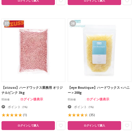
ログインして購入
ログインして購入
37
38
【zizuss】ハードワックス業務用 オリジ
【eye Boutique】ハードワックス＜ハニ
ナルピンク 3kg
ー＞200g
ログイン後表示
ログイン後表示
EG卸価
EG卸価
ポイント
ポイント
:
(1%)
:
(1%)
(1)
(35)
ログインして購入
ログインして購入