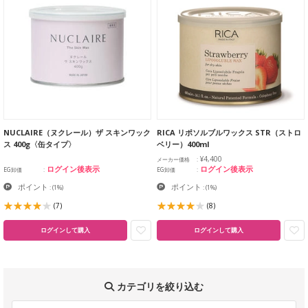
NUCLAIRE（ヌクレール）ザ スキンワック
RICA リポソルブルワックス STR（ストロ
ス 400g〈缶タイプ〉
ベリー）400ml
¥4,400
メーカー価格
ログイン後表示
ログイン後表示
EG卸価
EG卸価
ポイント
ポイント
:
(1%)
:
(1%)
(7)
(8)
ログインして購入
ログインして購入
カテゴリを絞り込む