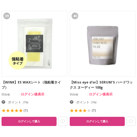
39
40
【WINK】ES WAXシート（強粘着タイ
【Miss eye d’or】SERUM'S ハードワッ
プ）
クス ヌーディー 100g
ログイン後表示
ログイン後表示
EG卸価
EG卸価
ポイント
ポイント
:
(1%)
:
(1%)
(1)
(7)
ログインして購入
ログインして購入