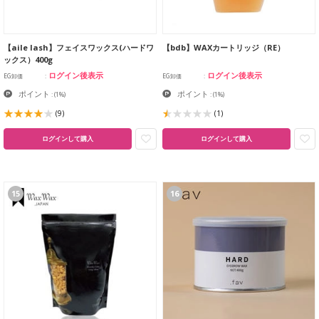
【aile lash】フェイスワックス(ハードワ
【bdb】WAXカートリッジ（RE）
ックス）400g
ログイン後表示
ログイン後表示
EG卸価
EG卸価
ポイント
ポイント
:
(1%)
:
(1%)
(9)
(1)
ログインして購入
ログインして購入
15
16