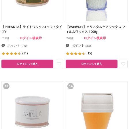
【PREANFA】ライトワックス(ソフトタイ
【WaxWax】クリスタルケアワックス フ
プ)
ィルムワックス 1000g
ログイン後表示
ログイン後表示
EG卸価
EG卸価
ポイント
ポイント
:
(1%)
:
(1%)
(11)
(15)
ログインして購入
ログインして購入
13
14