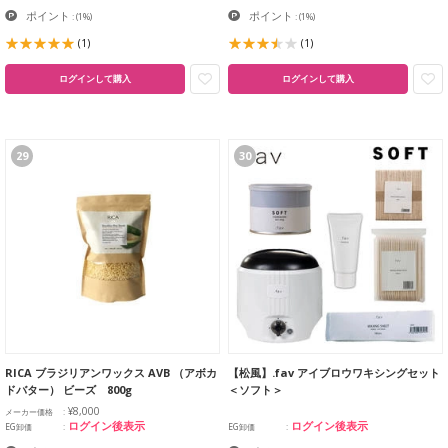
ポイント
ポイント
:
(1%)
:
(1%)
(1)
(1)
ログインして購入
ログインして購入
29
30
RICA ブラジリアンワックス AVB （アボカ
【松風】.fav アイブロウワキシングセット
ドバター） ビーズ 800g
＜ソフト＞
¥8,000
メーカー価格
ログイン後表示
ログイン後表示
EG卸価
EG卸価