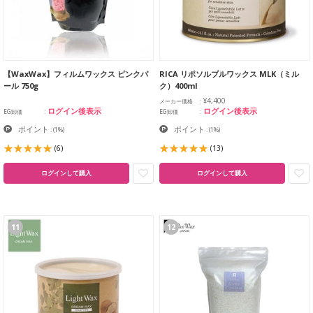
【WaxWax】フィルムワックス ピンクパ
RICA リポソルブルワックス MLK（ミル
ール 750g
ク）400ml
¥4,400
メーカー価格
ログイン後表示
ログイン後表示
EG卸価
EG卸価
ポイント
ポイント
:
(1%)
:
(1%)
(6)
(13)
ログインして購入
ログインして購入
11
12