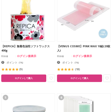
【REPICA】無着色油性ソフトワックス
【VENUS COSME】PINK WAX 10組(20枚
400g
入)
ログイン後表示
ログイン後表示
EG卸価
EG卸価
ポイント
ポイント
:
(1%)
:
(1%)
(9)
(18)
ログインして購入
ログインして購入
5
6