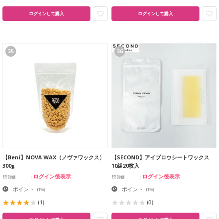
ログインして購入
ログインして購入
35
36
【Beni】NOVA WAX（ノヴァワックス）
【SECOND】アイブロウシートワックス
300g
10組20枚入
ログイン後表示
ログイン後表示
EG卸価
EG卸価
ポイント
ポイント
:
(1%)
:
(1%)
(1)
(0)