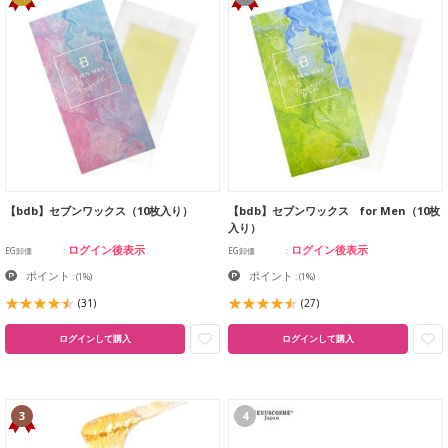
【bdb】セブンワックス（10枚入り）
【bdb】セブンワックス for Men（10枚
入り）
ログイン後表示
ログイン後表示
EG卸価
EG卸価
ポイント
ポイント
:
(1%)
:
(1%)
(31)
(27)
ログインして購入
ログインして購入
3
4