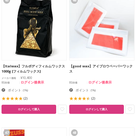
45
46
【Italwax】フルボディフィルムワックス
【good wax】アイブロウペーパーワック
1000g [フィルムワックス]
ス
¥10,400
メーカー価格
ログイン後表示
ログイン後表示
EG卸価
EG卸価
ポイント
ポイント
:
(1%)
:
(1%)
(2)
(2)
ログインして購入
ログインして購入
47
48