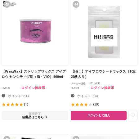
43
44
【WaxWax】ストリップワックス アイブ
【Hi！】アイブロウシートワックス（10組
ロウ センシティブ用（眉・VIO）400ml
20枚入り）
¥1,200
メーカー価格
ログイン後表示
ログイン後表示
EG卸価
EG卸価
ポイント
ポイント
:
(1%)
:
(1%)
(1)
(39)
販売終了
ログインして購入
後継品はこちら