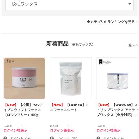
脱毛ワックス
全カテゴリのランキングを見る
新着商品
(脱毛ワックス)
一覧へ
【New】
【松風】.favア
【New】
【Lashea】ミ
【New】
【WaxWax】ス
イブロウソフトワックス
ニワックスシート
トリップワックス アクティ
（ロジンフリー）400g
ブワックス（全身対応）…
EG卸価
EG卸価
EG卸価
ログイン後表示
ログイン後表示
ログイン後表示
ポイント
ポイント
ポイント
:
(1%)
:
(1%)
:
(1%)