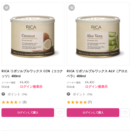
41
42
RICA リポソルブルワックス CCN（ココナ
RICA リポソルブルワックス ALV（アロエ
ッツ）400ml
ベラ）400ml
¥4,400
¥4,400
メーカー価格
メーカー価格
ログイン後表示
ログイン後表示
EG卸価
EG卸価
ポイント
ポイント
:
(1%)
:
(1%)
(3)
(7)
ログインして購入
ログインして購入