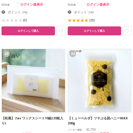
ログイン後表示
ログイン後表示
EG卸価
EG卸価
ポイント
ポイント
:
(1%)
:
(1%)
(0)
(29)
ログインして購入
ログインして購入
23
24
【松風】.fav ワックスシート10組(20枚入
【ミューベルダ】ツヤぷる肌ハニーWAX
り)
200g
¥2,700
メーカー価格