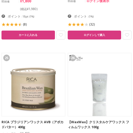
¥1,800
ログイン後表示
EG卸価
EG卸価
(税込¥1,980)
ポイント
ポイント
: 18pt
(1%)
:
(1%)
(8)
(32)
カートに入れる
ログインして購入
25
26
RICA ブラジリアンワックス AVB（アボカ
【WaxWax】クリスタルケアワックス フ
ドバター）400g
ィルムワックス 100g