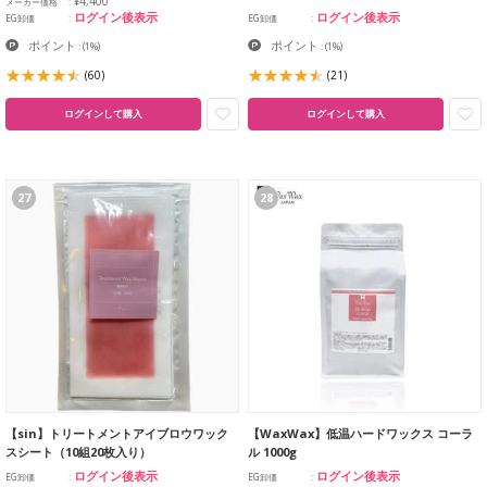
¥4,400
メーカー価格
ログイン後表示
ログイン後表示
EG卸価
EG卸価
ポイント
ポイント
:
(1%)
:
(1%)
(60)
(21)
ログインして購入
ログインして購入
27
28
【sin】トリートメントアイブロウワック
【WaxWax】低温ハードワックス コーラ
スシート（10組20枚入り）
ル 1000g
ログイン後表示
ログイン後表示
EG卸価
EG卸価