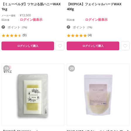
【ミューベルダ】ツヤぷる肌ハニーWAX
【REPICA】フェイシャルハードWAX
1kg
400g
¥13,500
メーカー価格
ログイン後表示
ログイン後表示
EG卸価
EG卸価
ポイント
ポイント
:
(1%)
:
(1%)
(9)
(4)
ログインして購入
ログインして購入
19
20