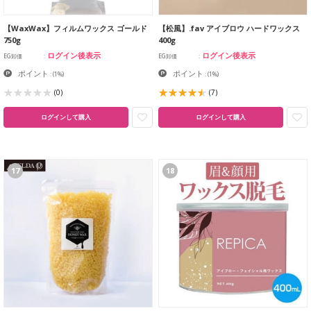
【WaxWax】フィルムワックス ゴールド
【松風】.fav アイブロウ ハードワックス
750g
400g
ログイン後表示
ログイン後表示
EG卸価
EG卸価
ポイント
ポイント
:
(1%)
:
(1%)
(0)
(7)
ログインして購入
ログインして購入
17
18