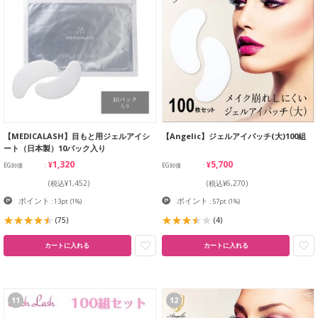
【MEDICALASH】目もと用ジェルアイシ
【Angelic】ジェルアイパッチ(大)100組
ート（日本製）10パック入り
¥1,320
¥5,700
EG卸価
EG卸価
(税込¥1,452)
(税込¥6,270)
ポイント
ポイント
: 13pt
(1%)
: 57pt
(1%)
(75)
(4)
カートに入れる
カートに入れる
11
12