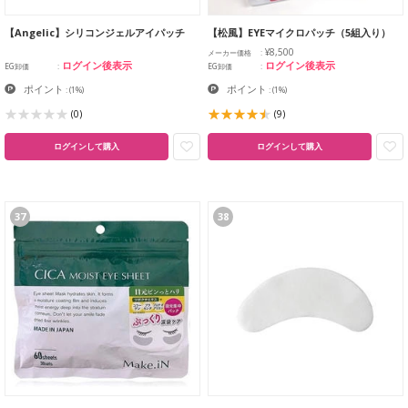
【Angelic】シリコンジェルアイパッチ
【松風】EYEマイクロパッチ（5組入り）
¥8,500
メーカー価格
ログイン後表示
ログイン後表示
EG卸価
EG卸価
ポイント
ポイント
:
(1%)
:
(1%)
(0)
(9)
ログインして購入
ログインして購入
37
38