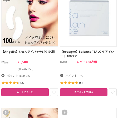
【Angelic】ジェルアイパッチ(小)100組
【beaupro】Balance “SALON”アイシ
ート 100ペア
¥5,500
ログイン後表示
EG卸価
EG卸価
(税込¥6,050)
ポイント
ポイント
: 55pt
(1%)
:
(1%)
(27)
(5)
カートに入れる
ログインして購入
5
6