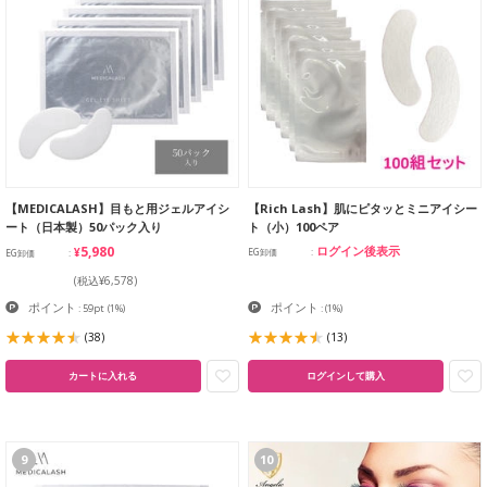
【MEDICALASH】目もと用ジェルアイシ
【Rich Lash】肌にピタッとミニアイシー
ート（日本製）50パック入り
ト（小）100ペア
¥5,980
ログイン後表示
EG卸価
EG卸価
(税込¥6,578)
ポイント
ポイント
: 59pt
(1%)
:
(1%)
(38)
(13)
カートに入れる
ログインして購入
9
10