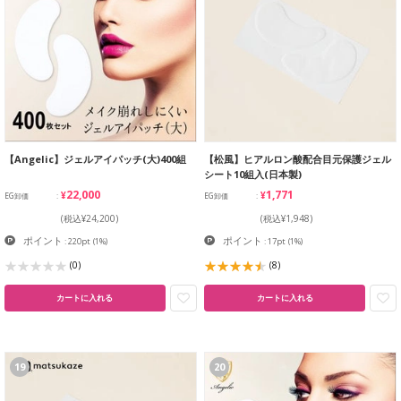
【Angelic】ジェルアイパッチ(大)400組
【松風】ヒアルロン酸配合目元保護ジェル
シート10組入(日本製)
¥22,000
¥1,771
EG卸価
EG卸価
(税込¥24,200)
(税込¥1,948)
ポイント
ポイント
: 220pt
(1%)
: 17pt
(1%)
(0)
(8)
カートに入れる
カートに入れる
19
20