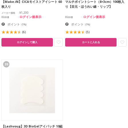
【Make.iN】CICAモイストアイシート 60
マルチポイントシート（8×3cm）100枚入
枚入り
り【目元・ほうれい線・リップ】
¥1,200
メーカー価格
ログイン後表示
ログイン後表示
EG卸価
EG卸価
ポイント
ポイント
:
(1%)
:
(1%)
(6)
(5)
ログインして購入
カートに入れる
39
【Lashvoug】3D BioGelアイパッチ 10組