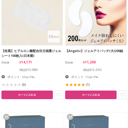
【松風】ヒアルロン酸配合目元保護ジェル
【Angelic】ジェルアイパッチ(大)200組
シート100枚入(日本製)
¥14,171
¥11,200
EG卸価
EG卸価
(税込¥15,588)
(税込¥12,320)
ポイント
ポイント
: 141pt
(1%)
: 112pt
(1%)
(0)
(1)
カートに入れる
カートに入れる
21
22