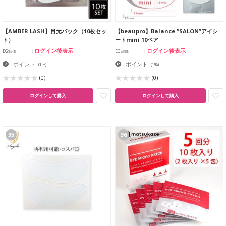
【AMBER LASH】目元パック（10枚セッ
【beaupro】Balance “SALON”アイシ
ト）
ートmini 10ペア
ログイン後表示
ログイン後表示
EG卸価
EG卸価
ポイント
ポイント
:
(1%)
:
(1%)
(0)
(0)
ログインして購入
ログインして購入
35
36