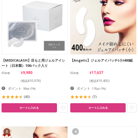
【MEDICALASH】目もと用ジェルアイシ
【Angelic】ジェルアイパッチ(小)400組
ート（日本製）100パック入り
¥9,980
¥17,637
EG卸価
EG卸価
(税込¥10,978)
(税込¥19,400)
ポイント
ポイント
: 99pt
(1%)
: 176pt
(1%)
(43)
(7)
カートに入れる
カートに入れる
3
4