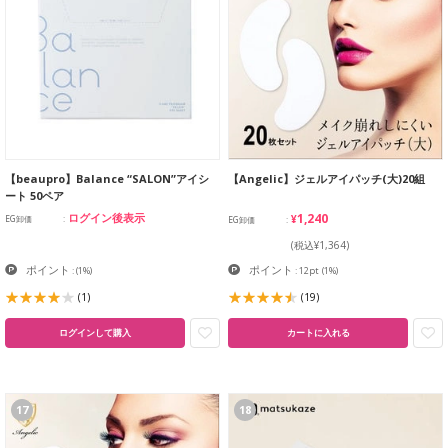
【beaupro】Balance “SALON”アイシ
【Angelic】ジェルアイパッチ(大)20組
ート 50ペア
¥1,240
ログイン後表示
EG卸価
EG卸価
(税込¥1,364)
ポイント
ポイント
:
(1%)
: 12pt
(1%)
(1)
(19)
ログインして購入
カートに入れる
17
18