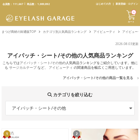
text.skipToContent
text.skipToNavigation
はじめての方
新規登録・ログイン
会員数：
111,667
商品数：
1,089,892
0
カート
まつげ商材の卸通販TOP
カテゴリ別人気商品ランキング
アイビューティ
アイビュー
2026.08.03更新
アイパッチ・シート/その他の人気商品ランキング
こちらでは
アイパッチ・シート/その他
の人気商品ランキングをご紹介しています。他に
も
サージカルテープ
など、
アイビューティ
の関連商品を幅広くご用意しています。
アイパッチ・シート/その他の商品一覧を見る
カテゴリを絞り込む
アイパッチ・シート/その他
1
2