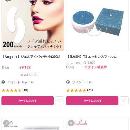
【Angelic】ジェルアイパッチ(小)200組
【7LASH】T3 エッセンスフィルム
¥11,000
メーカー価格
¥9,182
ログイン後表示
EG卸価
EG卸価
(税込¥10,100)
ポイント
ポイント
: 91pt
(1%)
:
(1%)
(10)
(25)
カートに入れる
カートに入れる
7
8