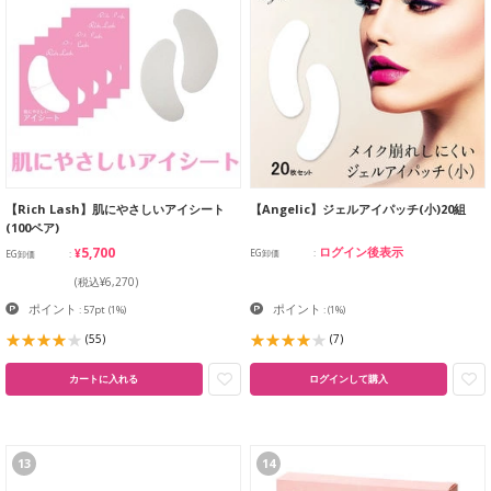
【Rich Lash】肌にやさしいアイシート
【Angelic】ジェルアイパッチ(小)20組
(100ペア)
¥5,700
ログイン後表示
EG卸価
EG卸価
(税込¥6,270)
ポイント
ポイント
: 57pt
(1%)
:
(1%)
(55)
(7)
カートに入れる
ログインして購入
13
14