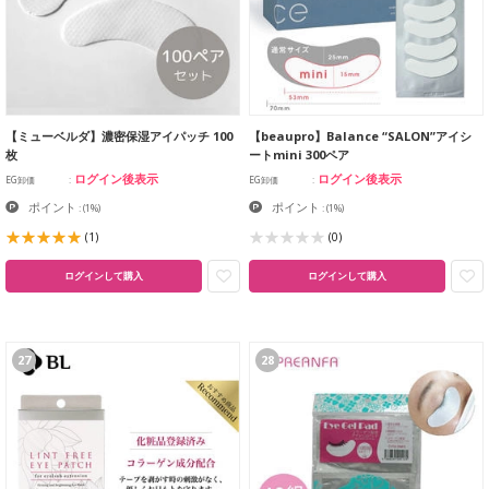
【ミューベルダ】濃密保湿アイパッチ 100
【beaupro】Balance “SALON”アイシ
枚
ートmini 300ペア
ログイン後表示
ログイン後表示
EG卸価
EG卸価
ポイント
ポイント
:
(1%)
:
(1%)
(1)
(0)
ログインして購入
ログインして購入
27
28