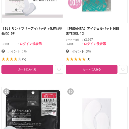
【BL】リントフリーアイパッチ（化粧品登
【PREANFA】アイジェルパット10組
録済）5P
(EYEGEL-10)
¥2,667
メーカー価格
ログイン後表示
ログイン後表示
EG卸価
EG卸価
ポイント
ポイント
:
(1%)
:
(1%)
(5)
(1)
カートに入れる
カートに入れる
29
30