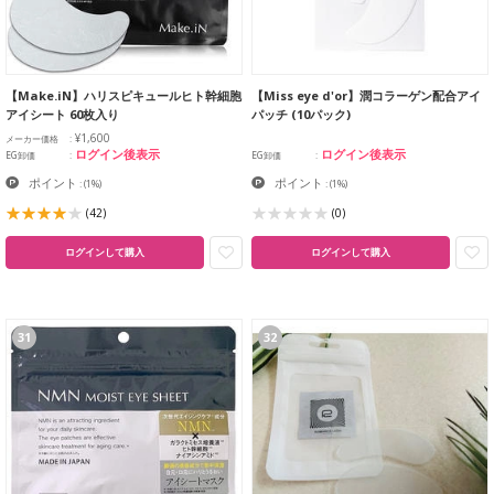
【Make.iN】ハリスピキュールヒト幹細胞
【Miss eye d'or】潤コラーゲン配合アイ
アイシート 60枚入り
パッチ (10パック)
¥1,600
メーカー価格
ログイン後表示
ログイン後表示
EG卸価
EG卸価
ポイント
ポイント
:
(1%)
:
(1%)
(42)
(0)
ログインして購入
ログインして購入
31
32