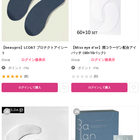
【beaupro】LCOAT プロテクトアイシー
【Miss eye d'or】潤コラーゲン配合アイ
ト
パッチ (60+10パック)
ログイン後表示
ログイン後表示
EG卸価
EG卸価
ポイント
ポイント
:
(1%)
:
(1%)
(8)
(0)
ログインして購入
ログインして購入
25
26