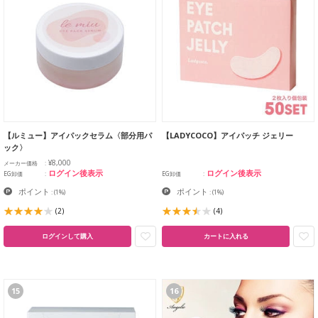
【ルミュー】アイパックセラム〈部分用パ
【LADYCOCO】アイパッチ ジェリー
ック〉
¥8,000
メーカー価格
ログイン後表示
ログイン後表示
EG卸価
EG卸価
ポイント
ポイント
:
(1%)
:
(1%)
(2)
(4)
ログインして購入
カートに入れる
15
16