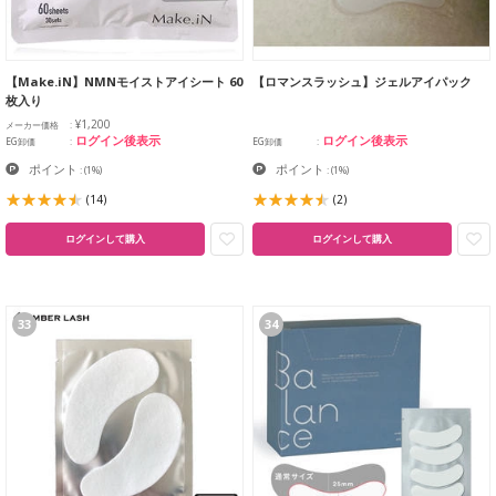
【Make.iN】NMNモイストアイシート 60
【ロマンスラッシュ】ジェルアイパック
枚入り
¥1,200
メーカー価格
ログイン後表示
ログイン後表示
EG卸価
EG卸価
ポイント
ポイント
:
(1%)
:
(1%)
(14)
(2)
ログインして購入
ログインして購入
33
34